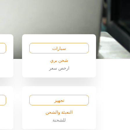
سيارات
شحن بري
ارخص سعر
تجهيز
التعبئة والشحن
للشحنة