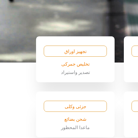
تجهيز اوراق
تخليص جمركى
تصدير واستيراد
جزئى وكلى
شحن بضائع
ماعدا المحظور