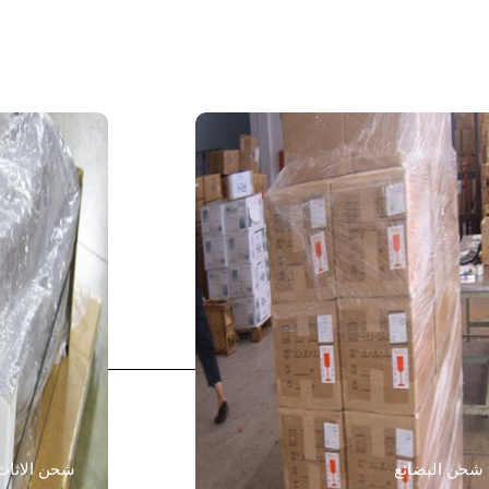
شحن البضائع
شحن الاثاث