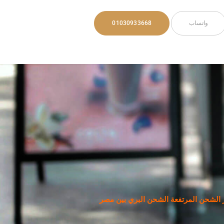
واتساب
01030933668
 الشحن المرتفعة الشحن البري بين مصر