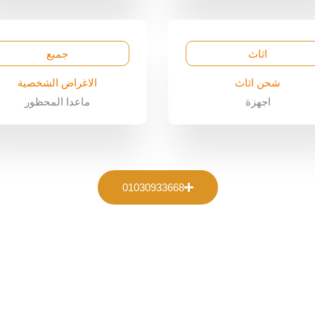
اثاث
جميع
شحن اثاث
الاغراض الشخصية
اجهزة
ماعدا المحظور
01030933668