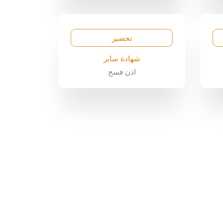
تحضير
شهادة سابر
اذن فسح