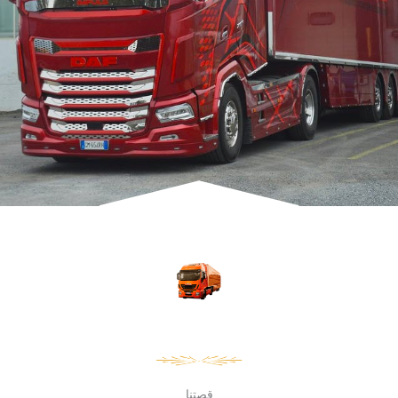
قصتنا