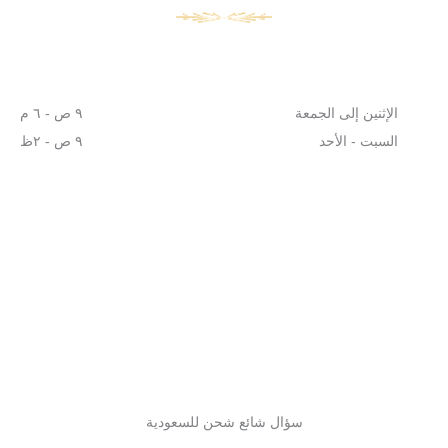
الإثنين إلى الجمعة
٩ ص - ٦ م
السبت - الأحد
٩ ص - ٢ظ
سؤال شائع شحن للسعودية