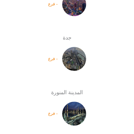
- فرع
جدة
- فرع
المدينة المنورة
- فرع