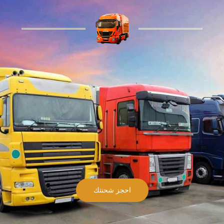
احجز شحنتك