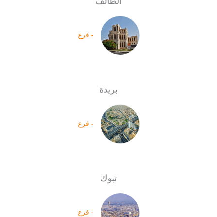
الطائف
- فرع
بريدة
- فرع
تبوك
- فرع