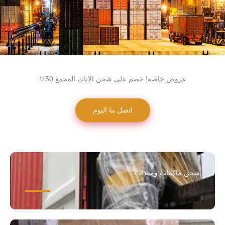
عروض خاصة! خصم على شحن الاثاث المجمع 50٪!
اتصل بنا اليوم
شحن ماكينات ومعدات