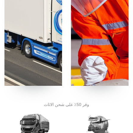
وفر 50٪ على شحن الاثاث