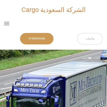
خطي
لى
الشركة السعودية Cargo
لمحتوى
nu
واتساب
01030933668