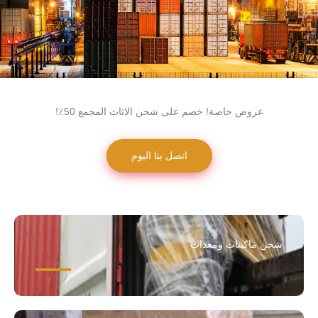
عروض خاصة! خصم على شحن الاثاث المجمع 50٪!
اتصل بنا اليوم
شحن ماكينات ومعدات