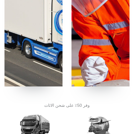
وفر 50٪ على شحن الاثاث