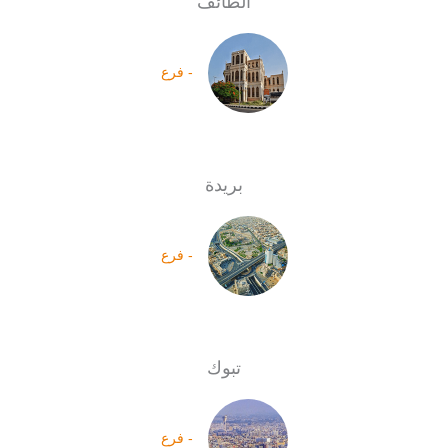
الطائف
- فرع
بريدة
- فرع
تبوك
- فرع