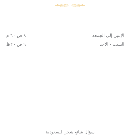
الإثنين إلى الجمعة
٩ ص - ٦ م
السبت - الأحد
٩ ص - ٢ظ
سؤال شائع شحن للسعودية