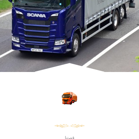
قصتنا