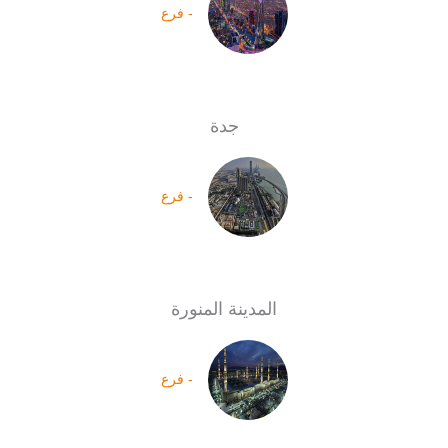
- فرع
جدة
- فرع
المدينة المنورة
- فرع