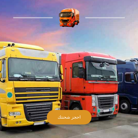
احجز شحنتك