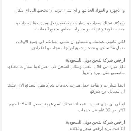
و الاجھزه و المواد الغذائیھ و اى شىء ترید ان تشحنھ الى اى مكان
شركتنا تمتلك معدات و سیارات مخصصھ نقل مبرد لدینا مبردات و
معدات قویة و تریلات و سیارات مغلقھ بجمیع المقاسات
لكى تناسب شحنتك و نستطیع ان نتلقى اتصالكم فى جمیع الاوقات
نعمل 24 ساعھ و نشحن جمیع انواع المنتجات و الاغراض
ارخص شركة شحن دولى للسعودية
نقل مبرد من خلال افضل وسائل الشحن فى مصر لدینا سیارات مغلقھ
مخصصھ نقل مبرد و لدینا
ایضا سیارات و طاقم عمل مدرب لخدمات شركاتنقل البضائع الان علیك
ان تتسائل عن شركھ
او فى اى دولھ عربیھ ستجد اننا نمتلك اسم عریق بفضل الله لاننا خبره
اكثر من 30 عام فى خدمات
ارخص شركة شحن دولى للسعودية
اذا كنت ترید ارخص سعر و تكلفة