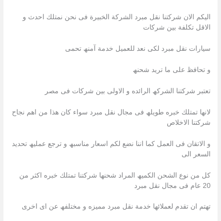
الیكم الان شركتنا نقل مبرد الشركة الخبیرة فى نحن نمتلك احدث و
الاقل تكلفة بین شركات
سیارات نقل مبرد لكى نعد للعمیل خدمة آمنھ تحمى
و تحافظ على ما ترید شحنھ
تعتبر شركتنا الشركھ الرائده و الاولى بین شركات فى مصر
لانھا تمتلك خبره طویلھ فى مجال نقل مبرد سواء كان ھذا من اھم نجاح
شركتنا الاخلاص
و الاتقان فى العمل كما اننا نضع لكم اسعار مناسبھ و ترجع عملیھ تحدید
السعر الى
كل من نوع الشحن الكمیھ المراد شحنھا شركتنا تمتلك خبره اكثر من
20 عام فى مجال نقل مبرد
تھتم ان تقدم لعملائھا خدمة نقل مبرد ممیزه و مختلفھ عن اى اخرى