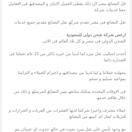
قل البضائع مصر لان ذلك یعطى العمیل الامان و المصدقیھ فى التعامل
معنا خدمات شركة
نقل البضائع فى مصر تتقدم شركھ نقل البضائع بتقدیم جمیع خدمات
ارخص شركة شحن دولى للسعودية
الشحن الدولى فى مصر و كل بلاد العالم فى الاتى
أحدث اسالیب نقل مبرد لما لدینا من خبره باكثر من 15 عام تجعلنا فى
الصداره دائما
بشھاده عملائنا و لما لدینا من مصداقیھ و احترام للعملاء و التزامنا
بمواعید تسلیم و تسلم
فى الاوقات المحدده یمكنك متابعھ سیر البضائع المرسلھ و ذلك من
خلال طاقم خدمھ
عملاء محترف واخیرا شركتنا لدیھا العشرات من العربات و الجرارات و
التریلات لنقل اى كمیھ من البضائع
مع وجود تأمین على نقل مبرد بحیث فى حالھ حدوث اى خسائر یتم