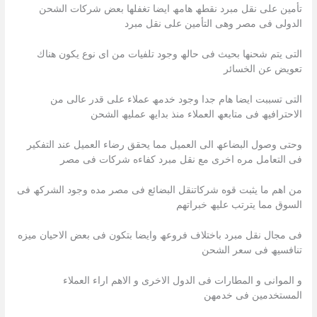
تأمین على نقل مبرد نقطھ ھامھ ایضا تغفلھا بعض شركات الشحن
الدولى فى مصر وھى التأمین على نقل مبرد
التى یتم شحنھا بحیث فى حالھ وجود تلفیات من اى نوع یكون ھناك
تعویض عن الخسائر
التى تسببت ایضا ھام جدا وجود خدمھ عملاء على قدر عالى من
الاحترافیھ فى متابعھ العملاء منذ بدایھ عملیھ الشحن
وحتى وصول البضاعھ الى العمیل مما یحقق رضاء العمیل عند التفكیر
فى التعامل مره اخرى مع نقل مبرد كفاءه شركات فى مصر
من اھم ما یثبت قوه شركاتنقل البضائع فى مصر مده وجود الشركھ فى
السوق مما یترتب علیھ خبراتھم
فى مجال نقل مبرد باختلاف فروعھ وایضا بتكون فى بعض الاحیان میزه
تنافسیھ فى سعر الشحن
و الموانى و المطارات فى الدول الاخرى و الاھم اراء العملاء
المستخدمین فى خدمھن