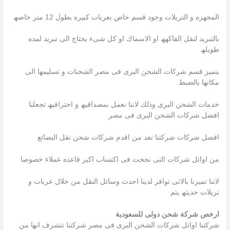
المجھزه و التریلات وجود قسم خاص بعربات كبیره بطول 12 متر خاصھ
بالتبرید لنقل الفاكھھ او الاسماك او كل شىء یحتاج الى تبرید لمده
طویلھ
یتمیز قسم شركات الشحن البرى فى مصر الشحنات و تسلیمھا الى
مكانھا بالضبط
خدمات الشحن البرى وذلك لاننا نعمل بمصداقیھ و احترافیھ تجعلنا
افضل شركات الشحن البرى فى مصر
افضل شركات شركتنا تعد من اقدم شركات شحن نقل البضائع
من اوائل شركات التى نجحت فى اكتساب اكبر قاعده عملاء خصوصا
لاننا تمیزنا بالاتى توافر لدینا احدث وسائل النقل من خلال عربات و
تریلات حدیثھ یتم
ارخص شركة شحن دولى للسعودية
شركتنا اوائل شركات الشحن البرى فى مصر شركتنا تتشرف انھا من