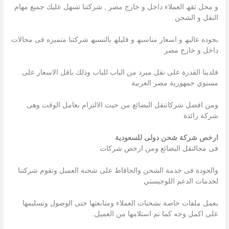
و محل ثقھ العملاء داخل و خارج مصر , شركتنا تسھل علیك جمیع مھام
النقل و الشحن
بجوده عالیھ و اسعار مناسبھ و قلیلھ بالنسبھ شركتنا متمیزه فى مجالات
داخل و خارج مصر
فلدينا القدرة على نقل مبرد من الباب للباب وذلك باقل الاسعار على
مستوي جمهورية مصر العربية
ومن افضل شركاتنقل البضائع من حيث الالتزام بعامل الوقت وهى
شركة رائدة
ارخص شركة شحن دولى للسعودية
فى مجالنقل البضائع ومن ارخص شركات
والجودة فى خدمة الشحن والحافاظ على شحنة العميل وتقوم شركتنا
لخدمات الدعم اللوجيستي
بعمل ملفات خاصة بشحنات العملاء ومتابعتها حتى الوصول وتسليمها
على اكمل وجه كما تم استلامها من العميل.