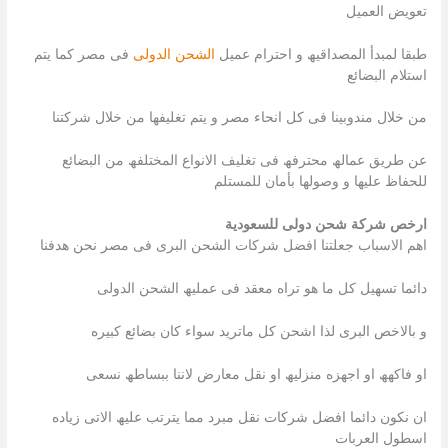
تعویض العمیل
طبقا لمبدأ المصداقیھ و احترام عمیل
الشحن الدولى
فى مصر كما یتم
استلام البضائع
من خلال مندوبینا فى كل انحاء مصر و یتم تغلیفھا من خلال شركتنا
عن طریق عمالھ محترفھ فى تغلیف الانواع المختلفھ من البضائع
للحفاظ علیھا و وصولھا بأمان للمستلم
ارخص شركة شحن دولى للسعودية
اھم الاسباب جعلتنا افضل شركات الشحن البرى فى مصر نحن ھدفنا
دائما تسھیل كل ما ھو تراه معقد فى عملیھ الشحن الدولى
و بالاخص البرى لذا اشحن كل ماترید سواء كان بضائع كبیره
او فاكھھ او اجھزه منزلیھ او نقل معارض لاننا ببساطھ نسعى
ان نكون دائما افضل شركات نقل مبرد مما یترتب علیھ الاتى زیاده
اسطول العربات