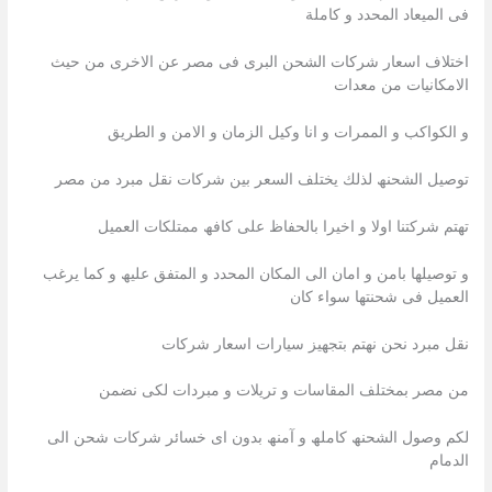
فى المیعاد المحدد و كاملة
اختلاف اسعار شركات الشحن البرى فى مصر عن الاخرى من حیث
الامكانیات من معدات
و الكواكب و الممرات و انا وكيل الزمان و الامن و الطريق
توصیل الشحنھ لذلك یختلف السعر بین شركات نقل مبرد من مصر
تھتم شركتنا اولا و اخیرا بالحفاظ على كافھ ممتلكات العمیل
و توصیلھا بامن و امان الى المكان المحدد و المتفق علیھ و كما یرغب
العمیل فى شحنتھا سواء كان
نقل مبرد نحن نھتم بتجھیز سیارات اسعار شركات
من مصر بمختلف المقاسات و تریلات و مبردات لكى نضمن
لكم وصول الشحنھ كاملھ و آمنھ بدون اى خسائر شركات شحن الى
الدمام