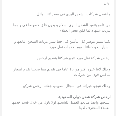
اوئل
و افضل شركات الشحن البرى فى مصر لاننا اوائل
من قامو بتنفیذ الشحن البرى بسلام و بدون قلق خصوصا فى و مما
یترتب علیھ دائما قلق بعض العملاء
لكننا نتمیز بتوفیر كل التأمین فى خط سیر عربات الشحن التابعھ و
السیارات و جعلتنا نقوم بخدمات نقل مبرد
ارخص شركة نقل مبرد تتمیزشركتنا بتقدیم ارخص
و ذلك لاننا خبره اكثر من 15 عاما فى تقدیم مما یجعلنا نقدم اسعار
بتنافس قوى بین شركات
و ذلك نتیجھ خبراتنا فى المجال الطویلھ جعلتنا ارخص شركھ
ارخص شركة شحن دولى للسعودية
الشحنھ وایضا متابعھ العمیل للشحنھ اولا باول من خلال قسم خدمھ
العملاء المحترف لدینا