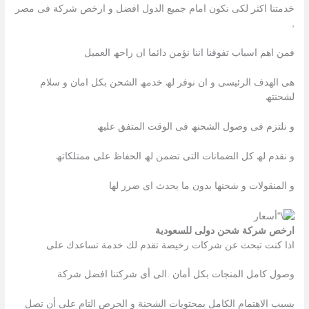
خدمتنا اكثر لكى نكون امام جمیع الدول افضل و ارخص شركة فى مصر
,
فمن اھم اسباب تفوقنا اننا نؤمن دائما ان راحھ العمیل
ھى الھدف الرئیسى و ان نوفر لھ خدمھ الشحن بكل امان و سلام
لشحنتھ
و نلتزم فى وصول الشحنھ فى الوقت المتفق علیھ
و نقدم لھ كل الضمانات التى تضمن لھ الحفاظ على ممتلكاتھ
و المنقولات و شحنھا بدون ما یحدث اى ضرر لھا
ارخص شركة شحن دولى للسعودية
اذا كنت تبحث عن شركات رخیصة تقدم لك خدمة تساعدك على
وصول كامل المنجات بكل أمان .الى أى شركتنا افضل شركة
بسبب الاھتمام الكامل بمحتویات الشحنة و الحرص التام على أن تصل