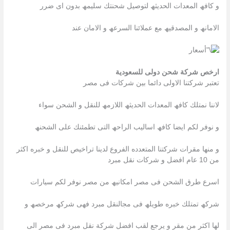
و كافھ المعدات الحدیثھ لتوصیل شحنتك سلیمھ بدون اى ضرر
الامانھ و المصدقیھ مع عملائنا السرعھ و الامان عند
ارخص شركة شحن دولى للسعودية
تعتبر شركتنا الاولى دائما بین شركات فى مصر
لاننا نمتلك كافھ المعدات الحدیثھ اللازمھ للنقل و الشحن سواء
و نوفر لكم ایضا كافھ اسالیب الراحھ التى تطمئنك على الشحنھ
و منھا مقرات شركتنا المتعدده الفروع لدینا تراخیص للنقل و خبره اكثر
من 10 عام افضل و شركات نقل مبرد
اسرع طرق الشحن فى مصر امكانیھ من مصر نوفر لكم سیارات
شركھ تمتلك خبره طویلھ فى مجالنقل مبرد فھى شركھ مرخصھ و
لھا اكثر من مقر و یرجع لقب افضل شركة نقل مبرد فى مصر الى