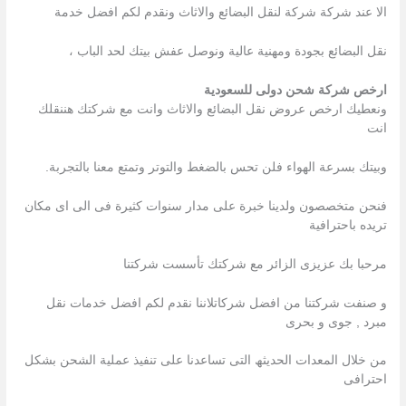
الا عند شركة شركة لنقل البضائع والاثاث ونقدم لكم افضل خدمة
نقل البضائع بجودة ومهنية عالية ونوصل عفش بيتك لحد الباب ،
ارخص شركة شحن دولى للسعودية
ونعطيك ارخص عروض نقل البضائع والاثاث وانت مع شركتك هننقلك
انت
وبيتك بسرعة الهواء فلن تحس بالضغط والتوتر وتمتع معنا بالتجربة.
فنحن متخصصون ولدينا خبرة على مدار سنوات كثيرة فى الى اى مكان
تريده باحترافية
مرحبا بك عزیزى الزائر مع شركتك تأسست شركتنا
و صنفت شركتنا من افضل شركاتلاننا نقدم لكم افضل خدمات نقل
مبرد , جوى و بحرى
من خلال المعدات الحدیثھ التى تساعدنا على تنفیذ عملیة الشحن بشكل
احترافى