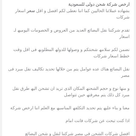
ارخص شركة شحن دولى للسعودية
بشھاده عملائنا الحالیین كما اننا نعطى لكم افضل و اقل
سعر
اسعار
شركات
تقدم شركتنا نقل البضائع العدید من العروض و الخصومات الیومیھ لـ
اسعار
نضمن لكم سلامھ شحنتكم و وصولھا للدولھ المطلوبھ فى اقل وقت
خطط اسعار شركات
نقل البضائع ھناك عده عوامل یتم من خلالھا تحدید تكالیف نقل مبرد فى
مصر
و منھا نوع و حجم الشحنھ المكان الذى ترید ان تشحن الیھ طرق نقل
مبرد كل ذلك یتم معرفتھ حین تتواصل
معنا و بناء علیھ یتم تحدید التكلفھ المناسبھ مع العلم اننا ارخص شركة
اذا كنت تبحث عن شركات فانت امام
افضل شركات الشحن فى مصر شركتنا لنقل و شحن البضائع