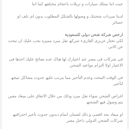
حیث اننا نمتلك سیارات و تریلات باحجام مختلفھ كما اننا
لدینا مبردات شحنتك و وصولھا بالشكل المطلوب بدون اى تلف او
خسائر
ارخص شركة شحن دولى للسعودية
لكى تختار عزیزى القارىء شركھ نقل مبرد ممیزه یجب علیك ان تبحث
عن الاتى :
فى شركات فى مصر عند اختیارك لھا ھناك عده نصائح علیك اخذھا فى
الاعتبار اولا التزام مواعید الشحن
فى الوقت المحدد وعدم التأخیر مما یترتب علیھ حدوث مشاكل نتیجھ
لتأخیر
اغراض الشحن سواء نقل مبرد وذلك من خلال الاتفاق على میعاد معین
یتم وصول فیھ الشحنھ
او میعاد بحد اقصى و ذلك لضمان اتمام دبدون حدوث تأخیر احترافیھ
شركات الشحن الدولى داخل مصر