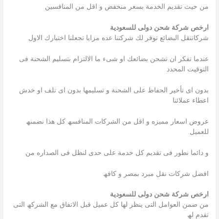
من حیث تقدیم الخدمة بسعر منخفض و اقل من المنافسین
ارخص شركة شحن دولى للسعودية
شركاتنقل البضائع توفر لك شركتنا عده مزایا تجعلنا اختیارك الاول
عندما تفكر ان تشحن بضائعك او شىء ما الالتزام بتسلیم الشحنة فى
التوقیت المحدد
بدون اى تأخیر الحفاظ على الشحنة و تسلیمھا بدون اى تلف او خدش
اعطاء عملائنا
عروض اسعار ممیزه و اقل من الشركات المنافسھ كل ھذا نضمنھ
للعمیل
و دائما نطور فى تقدیم كل خدمة على حدى لنظل فى الصداره من
افضل شركات نقل مبرد بمصر و كافھ
ارخص شركة شحن دولى للسعودية
من ضمن العوامل التى ینظر لھا كل عمیل قبل الاتفاق مع الشركھ التى
تقدم لھ