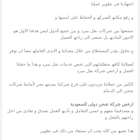
اجتھادنا فى تطویر عملنا
و رفع مكانھ الشركھ و الحفاظ على اسمھا و
سمعتھا بین شركات نقل مبرد و بین جمیع الدول لیس ھدفنا الاول ھو
الامور المادیھ بل نسعى الى راحھ العمیل
و نحاول بقدر المستطاع من خلال معداتنا و الایدى العاملھ معنا ان نوفر
لعملائنا كافھ متطلباتھم التى تخص خدمات نقل مبرد و ھذا ما جعلنا
افضل و ارخص شركة نقل مبرد
الكثیر من عملائنا یترددون على فرع شركتنا بمدینھ نصر لأمانتنا شركات
شحن الى الدمام
ارخص شركة شحن دولى للسعودية
و مصدقیتنا معھم و حسن التعامل و تأدیھ العمل بصدق و تفادى من اجل
راحتھم بالفعل و
ھذا نعمھ من الله یجب ان نستفاد من ذلك فى تطویر