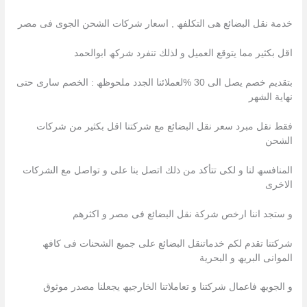
خدمة نقل البضائع ھى التكلفھ , اسعار شركات الشحن الجوى فى مصر
اقل بكثیر مما یتوقع العمیل و لذلك تنفرد شركھ ابوالحمد
بتقدیم خصم یصل الى 30 %لعملائنا الجدد ملحوظھ : الخصم سارى حتى
نھایة الشھر
فقط نقل مبرد سعر نقل البضائع مع شركتنا اقل بكثیر من شركات
الشحن
المنافسھ لنا و لكى تتأكد من ذلك اتصل بنا على و تواصل مع الشركات
الاخرى
و ستجد اننا ارخص شركة نقل البضائع فى مصر و اكثرھم
شركتنا تقدم لكم خدماتنقل البضائع على جمیع الشحنات فى كافھ
الموانى البریھ و البحریة
و الجویھ فاعمال شركتنا و تعاملاتنا الخارجیھ یجعلنا مصدر موثوق