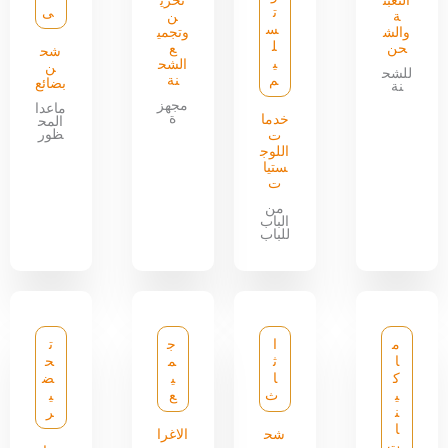
التعبئ
تخزي
ت
ى
ة
ن
س
والش
وتجمي
ل
حن
ع
شح
ي
الشح
ن
للشح
م
نة
بضائع
نة
مجهز
ماعدا
ة
خدما
المح
ظور
ت
اللوج
ستيا
ت
من
الباب
للباب
م
ا
ج
ت
ا
ث
م
ح
ك
ا
ي
ض
ي
ث
ع
ي
ن
ر
ا
شح
الاغرا
ت