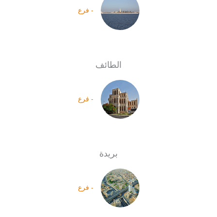
- فرع
الطائف
- فرع
بريدة
- فرع