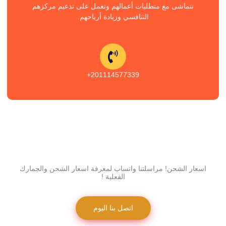
تتماشى مع متطلبات أعمالهم وتعمل على تدعيم مركزهم
التنافسي وزيادة أرباحهم.
201114577339+
اسعار الشحن! مراسلتنا واتساب لمعرفة اسعار الشحن والجمارك
الفعلية !
اتصل بنا اليوم