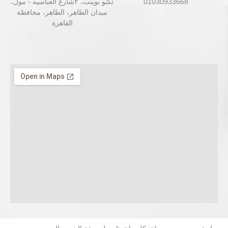
01030933668
تكنو بوينت، ٢شارع العباسيه - مول،
ميدان الظاهر، الظاهر، محافظة
القاهرة‬