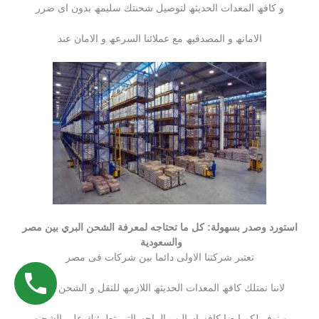
و كافھ المعدات الحدیثھ لتوصیل شحنتك سلیمھ بدون اى ضرر
الامانھ و المصدقیھ مع عملائنا السرعھ و الامان عند
استورد وصدر بسهولة: كل ما تحتاجه لمعرفة الشحن البري بين مصر
والسعودية
تعتبر شركتنا الاولى دائما بین شركات فى مصر
لاننا نمتلك كافھ المعدات الحدیثھ اللازمھ للنقل و الشحن سواء
و نوفر لكم ایضا كافھ اسالیب الراحھ التى تطمئنك على الشحنھ