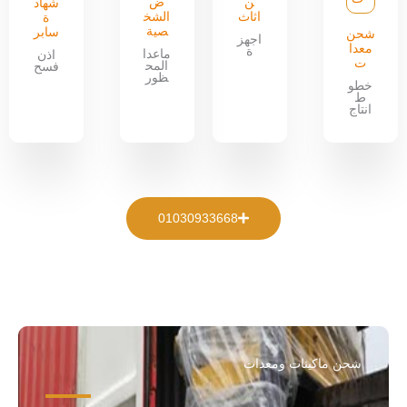
ن
ض
شهاد
اثاث
الشخ
ة
صية
سابر
شحن
اجهز
معدا
ة
ماعدا
اذن
ت
المح
فسح
ظور
خطو
ط
انتاج
01030933668
شحن ماكينات ومعدات