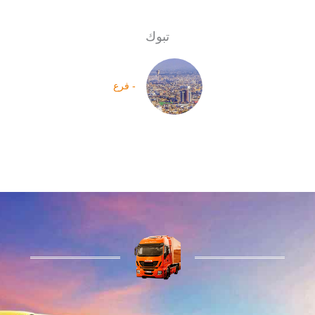
تبوك
- فرع