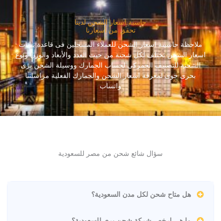
حاسبة اسعار الشحن لدينا
تحقق من أسعارنا
ملاحظة حاسبىة اسعار الشحن للعملاء المسجلين فى قاعدة بيانات
اسعار الشحن تختلف لكل شحنة من حيث العدد والأبعاد والوزن ونوع
الشحنة للتصنيف الجمركى لحساب الجمارك ووسيلة الشحن برى
بحرى جوى لمعرفة اسعار الشحن والجمارك الفعلية مراسلتنا
واتساب
سؤال شائع شحن من مصر للسعودية
هل متاح شحن لكل مدن السعودية؟
ما هي ارخص شركة شحن برى للسعودية؟