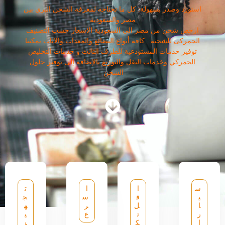
استورد وصدر بسهولة: كل ما تحتاجه لمعرفة الشحن البري بين
مصر والسعودية
ارخص شحن من مصر الى السعودية الاسعار حسب التصنيف
الجمركى للشحنة كافة أنواع البضائع والمعدات والاثاث يمكننا
توفير خدمات المستودعية للطرف الثالث و خدمات التخليص
الجمركي وخدمات النقل والتوزيع بالإضافة إلى توفير حلول
الشحن
س
ا
ا
ت
ي
ق
س
ج
ا
ل
ر
ه
ر
ت
ع
ي
ا
ك
ز