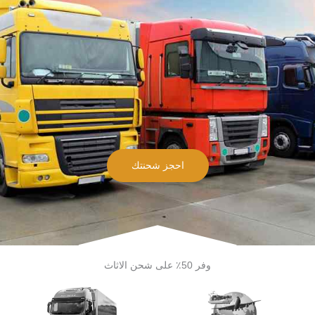
احجز شحنتك
وفر 50٪ على شحن الاثاث