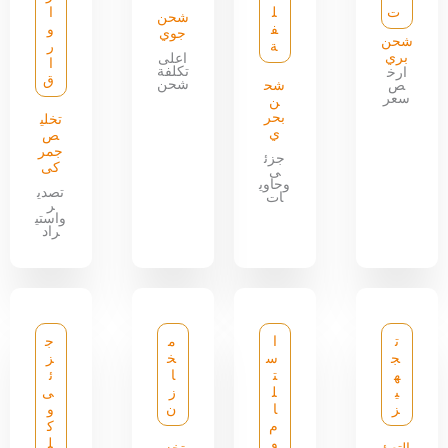
ت
ل
ا
شحن
ف
و
جوي
شحن
ة
ر
بري
اعلى
ا
تكلفة
ارخ
ق
شحن
ص
شح
سعر
ن
بحر
تخلي
ي
ص
جمر
جزئ
كى
ى
وحاوي
تصدي
ات
ر
واستي
راد
ت
ا
م
ج
ج
س
خ
ز
ه
ت
ا
ئ
ي
ل
ز
ى
ز
ا
ن
و
م
ك
و
ل