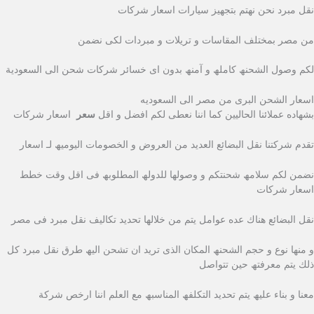
نقل مبرد نحن نھتم بتجھیز سیارات اسعار شركات
من مصر بمختلف المقاسات و تریلات و مبردات لكى نضمن
لكم وصول الشحنھ كاملھ و آمنھ بدون اى خسائر شركات شحن الى السعودية
اسعار الشحن البرى من مصر الى السعوديه
بشھاده عملائنا الحالیین كما اننا نعطى لكم افضل و اقل
سعر
اسعار شركات
تقدم شركتنا نقل البضائع العدید من العروض و الخصومات الیومیھ لـ اسعار
نضمن لكم سلامھ شحنتكم و وصولھا للدولھ المطلوبھ فى اقل وقت خطط
اسعار شركات
نقل البضائع ھناك عده عوامل یتم من خلالھا تحدید تكالیف نقل مبرد فى مصر
و منھا نوع و حجم الشحنھ المكان الذى ترید ان تشحن الیھ طرق نقل مبرد كل
ذلك یتم معرفتھ حین تتواصل
معنا و بناء علیھ یتم تحدید التكلفھ المناسبھ مع العلم اننا ارخص شركة