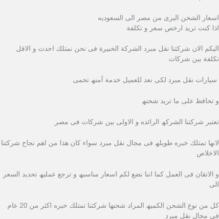
اسعار الشحن البرى من مصر الى السعوديه
اذا كنت ترید ارخص سعر و تكلفة
الیكم الان شركتنا نقل مبرد الشركة الخبیرة فى نحن نمتلك احدث و الاقل
تكلفة بین شركات
سیارات نقل مبرد لكى نعد للعمیل خدمة آمنھ تحمى
و تحافظ على ما ترید شحنھ
تعتبر شركتنا الشركھ الرائده و الاولى بین شركات فى مصر
لانھا تمتلك خبره طویلھ فى مجال نقل مبرد سواء كان ھذا من اھم نجاح شركتنا
الاخلاص
و الاتقان فى العمل كما اننا نضع لكم اسعار مناسبھ و ترجع عملیھ تحدید السعر
الى
كل من نوع الشحن الكمیھ المراد شحنھا شركتنا تمتلك خبره اكثر من 20 عام
فى مجال نقل مبرد