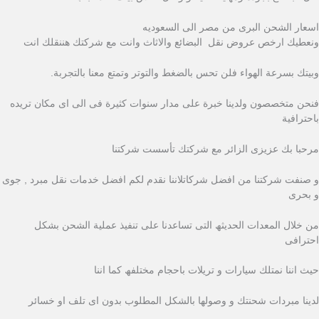
اسعار الشحن البرى من مصر الى السعوديه
ونعطيك ارخص عروض نقل البضائع والاثاث وانت مع شركتك هننقلك انت
وبيتك بسرعة الهواء فلن تحس بالضغط والتوتر وتمتع معنا بالتجربة.
فنحن متخصصون ولدينا خبرة على مدار سنوات كثيرة فى الى اى مكان تريده
باحترافية
مرحبا بك عزیزى الزائر مع شركتك تأسست شركتنا
و صنفت شركتنا من افضل شركاتلاننا نقدم لكم افضل خدمات نقل مبرد , جوى
و بحرى
من خلال المعدات الحدیثھ التى تساعدنا على تنفیذ عملیة الشحن بشكل
احترافى
حیث اننا نمتلك سیارات و تریلات باحجام مختلفھ كما اننا
لدینا مبردات شحنتك و وصولھا بالشكل المطلوب بدون اى تلف او خسائر