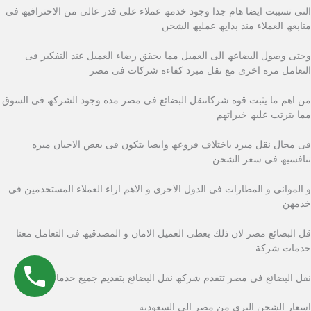
التى تسببت ایضا ھام جدا وجود خدمھ عملاء على قدر عالى من الاحترافیھ فى
متابعھ العملاء منذ بدایھ عملیھ الشحن
وحتى وصول البضاعھ الى العمیل مما یحقق رضاء العمیل عند التفكیر فى
التعامل مره اخرى مع نقل مبرد كفاءه شركات فى مصر
من اھم ما یثبت قوه شركاتنقل البضائع فى مصر مده وجود الشركھ فى السوق
مما یترتب علیھ خبراتھم
فى مجال نقل مبرد باختلاف فروعھ وایضا بتكون فى بعض الاحیان میزه
تنافسیھ فى سعر الشحن
و الموانى و المطارات فى الدول الاخرى و الاھم اراء العملاء المستخدمین فى
خدمھن
قل البضائع مصر لان ذلك یعطى العمیل الامان و المصدقیھ فى التعامل معنا
خدمات شركة
نقل البضائع فى مصر تتقدم شركھ نقل البضائع بتقدیم جمیع خدمات
اسعار الشحن البرى من مصر الى السعوديه