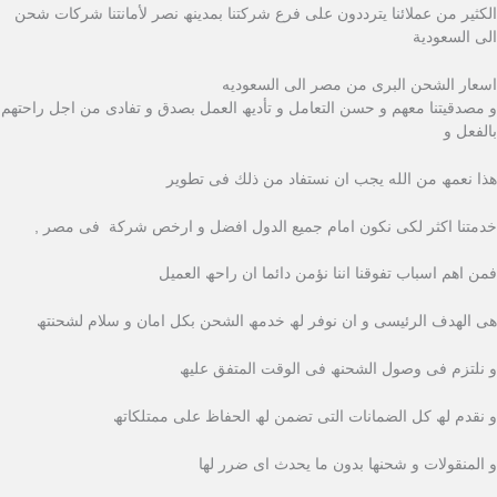
الكثیر من عملائنا یترددون على فرع شركتنا بمدینھ نصر لأمانتنا شركات شحن
الى السعودية
اسعار الشحن البرى من مصر الى السعوديه
و مصدقیتنا معھم و حسن التعامل و تأدیھ العمل بصدق و تفادى من اجل راحتھم
بالفعل و
ھذا نعمھ من الله یجب ان نستفاد من ذلك فى تطویر
خدمتنا اكثر لكى نكون امام جمیع الدول افضل و ارخص شركة فى مصر ,
فمن اھم اسباب تفوقنا اننا نؤمن دائما ان راحھ العمیل
ھى الھدف الرئیسى و ان نوفر لھ خدمھ الشحن بكل امان و سلام لشحنتھ
و نلتزم فى وصول الشحنھ فى الوقت المتفق علیھ
و نقدم لھ كل الضمانات التى تضمن لھ الحفاظ على ممتلكاتھ
و المنقولات و شحنھا بدون ما یحدث اى ضرر لھا