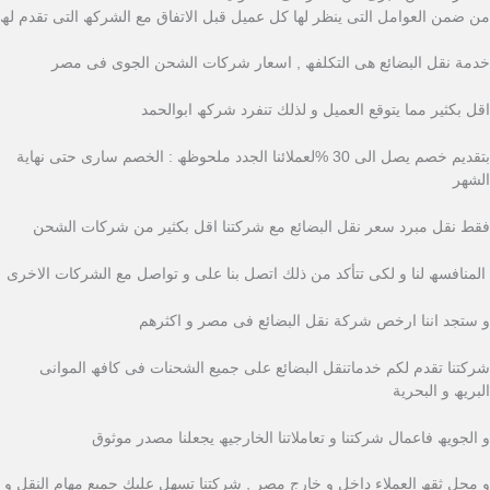
من ضمن العوامل التى ینظر لھا كل عمیل قبل الاتفاق مع الشركھ التى تقدم لھ
خدمة نقل البضائع ھى التكلفھ , اسعار شركات الشحن الجوى فى مصر
اقل بكثیر مما یتوقع العمیل و لذلك تنفرد شركھ ابوالحمد
بتقدیم خصم یصل الى 30 %لعملائنا الجدد ملحوظھ : الخصم سارى حتى نھایة
الشھر
فقط نقل مبرد سعر نقل البضائع مع شركتنا اقل بكثیر من شركات الشحن
المنافسھ لنا و لكى تتأكد من ذلك اتصل بنا على و تواصل مع الشركات الاخرى
و ستجد اننا ارخص شركة نقل البضائع فى مصر و اكثرھم
شركتنا تقدم لكم خدماتنقل البضائع على جمیع الشحنات فى كافھ الموانى
البریھ و البحریة
و الجویھ فاعمال شركتنا و تعاملاتنا الخارجیھ یجعلنا مصدر موثوق
و محل ثقھ العملاء داخل و خارج مصر , شركتنا تسھل علیك جمیع مھام النقل و