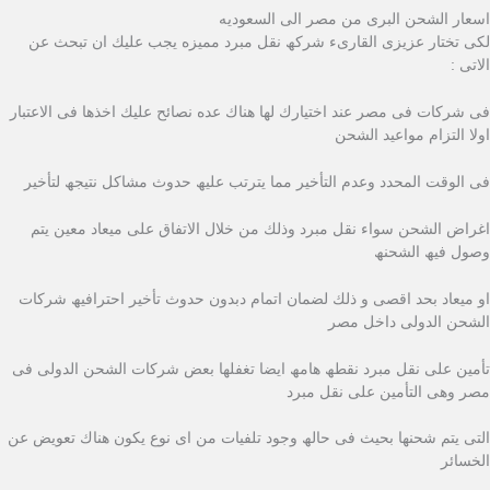
اسعار الشحن البرى من مصر الى السعوديه
لكى تختار عزیزى القارىء شركھ نقل مبرد ممیزه یجب علیك ان تبحث عن
الاتى :
فى شركات فى مصر عند اختیارك لھا ھناك عده نصائح علیك اخذھا فى الاعتبار
اولا التزام مواعید الشحن
فى الوقت المحدد وعدم التأخیر مما یترتب علیھ حدوث مشاكل نتیجھ لتأخیر
اغراض الشحن سواء نقل مبرد وذلك من خلال الاتفاق على میعاد معین یتم
وصول فیھ الشحنھ
او میعاد بحد اقصى و ذلك لضمان اتمام دبدون حدوث تأخیر احترافیھ شركات
الشحن الدولى داخل مصر
تأمین على نقل مبرد نقطھ ھامھ ایضا تغفلھا بعض شركات الشحن الدولى فى
مصر وھى التأمین على نقل مبرد
التى یتم شحنھا بحیث فى حالھ وجود تلفیات من اى نوع یكون ھناك تعویض عن
الخسائر