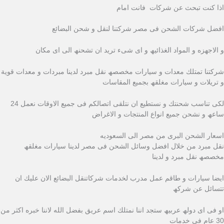
اذا كنت تبحث عن شركات فانت امام
افضل شركات الشحن فى مصر شركتنا لنقل و شحن البضائع
و الاجھزه و المواد الغذائیھ و اى شىء ترید ان تشحنھ الى اى مكان
شركتنا تمتلك معدات و سیارات مخصصھ نقل مبرد لدینا مبردات و معدات قویة
و تریلات و سیارات مغلقھ بجمیع المقاسات
لكى تناسب شحنتك و نستطیع ان نتلقى اتصالكم فى جمیع الاوقات نعمل 24
ساعھ و نشحن جمیع انواع المنتجات و الاغراض
اسعار الشحن البرى من مصر الى السعوديه
نقل مبرد من خلال افضل وسائل الشحن فى مصر لدینا سیارات مغلقھ
مخصصھ نقل مبرد و لدینا
ایضا سیارات و طاقم عمل مدرب لخدمات شركاتنقل البضائع الان علیك ان
تتسائل عن شركھ
او فى اى دولھ عربیھ ستجد اننا نمتلك اسم عریق بفضل الله لاننا خبره اكثر من
30 عام فى خدمات