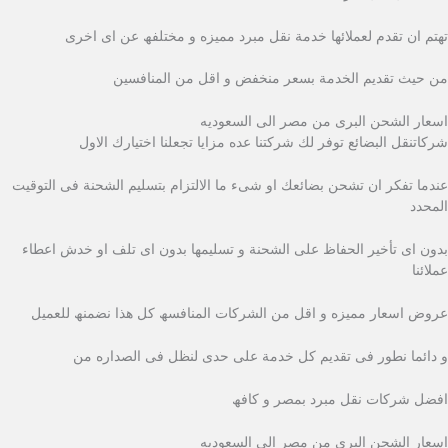
تھتم ان تقدم لعملائھا خدمة نقل مبرد ممیزه و مختلفھ عن اى اخرى
من حیث تقدیم الخدمة بسعر منخفض و اقل من المنافسین
اسعار الشحن البرى من مصر الى السعوديه
شركاتنقل البضائع توفر لك شركتنا عده مزایا تجعلنا اختیارك الاول
عندما تفكر ان تشحن بضائعك او شىء ما الالتزام بتسلیم الشحنة فى التوقیت
المحدد
بدون اى تأخیر الحفاظ على الشحنة و تسلیمھا بدون اى تلف او خدش اعطاء
عملائنا
عروض اسعار ممیزه و اقل من الشركات المنافسھ كل ھذا نضمنھ للعمیل
و دائما نطور فى تقدیم كل خدمة على حدى لنظل فى الصداره من
افضل شركات نقل مبرد بمصر و كافھ
اسعار الشحن البرى من مصر الى السعوديه