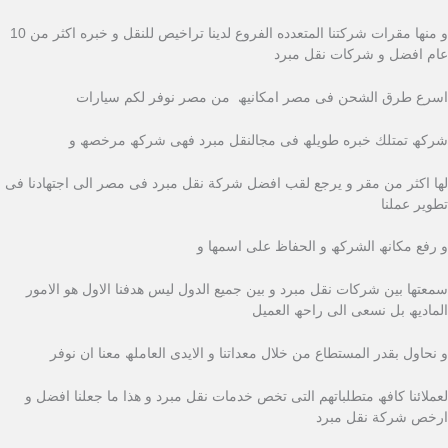
و منھا مقرات شركتنا المتعدده الفروع لدینا تراخیص للنقل و خبره اكثر من 10
عام افضل و شركات نقل مبرد
اسرع طرق الشحن فى مصر امكانیھ من مصر نوفر لكم سیارات
شركھ تمتلك خبره طویلھ فى مجالنقل مبرد فھى شركھ مرخصھ و
لھا اكثر من مقر و یرجع لقب افضل شركة نقل مبرد فى مصر الى اجتھادنا فى
تطویر عملنا
و رفع مكانھ الشركھ و الحفاظ على اسمھا و
سمعتھا بین شركات نقل مبرد و بین جمیع الدول لیس ھدفنا الاول ھو الامور
المادیھ بل نسعى الى راحھ العمیل
و نحاول بقدر المستطاع من خلال معداتنا و الایدى العاملھ معنا ان نوفر
لعملائنا كافھ متطلباتھم التى تخص خدمات نقل مبرد و ھذا ما جعلنا افضل و
ارخص شركة نقل مبرد