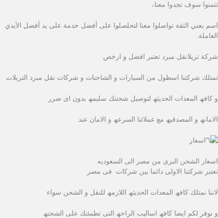
تتمنوا سوف تجدوا معنا،
اسم يعني الثقة تواصلوا معنا لتحلصلوا على أفضل خدمة على يد أفضل الأيدي
العاملة.
شركة تريلانقل مبرد تعتبر افضل و ارخص
تمتلك شركتنا اسطول من السیارات و الشاحنات و شركات نقل مبرد التریلات
و كافھ المعدات الحدیثھ لتوصیل شحنتك سلیمھ بدون اى ضرر
الامانھ و المصدقیھ مع عملائنا السرعھ و الامان عند
اسعار الشحن البرى من مصر الى السعوديه
تعتبر شركتنا الاولى دائما بین شركات فى مصر
لاننا نمتلك كافھ المعدات الحدیثھ اللازمھ للنقل و الشحن سواء
و نوفر لكم ایضا كافھ اسالیب الراحھ التى تطمئنك على الشحنھ