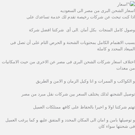
اسعار الشحن البرى من مصر الى السعوديه
اذا كنت تبحث عن شركات رخیصة تقدم لك خدمة تساعدك على
وصول كامل المنجات بكل أمان .الى أى شركتنا افضل شركة
بسبب الاھتمام الكامل بمحتویات الشحنة و الحرص التام على أن تصل فى
المیعاد المحدد و كاملة
اختلاف اسعار شركات الشحن البرى فى مصر عن الاخرى من حیث الامكانیات
من معدات
و الكواكب و الممرات و انا وكيل الزمان و الامن و الطريق
توصیل الشحنھ لذلك یختلف السعر بین شركات نقل مبرد من مصر
تھتم شركتنا اولا و اخیرا بالحفاظ على كافھ ممتلكات العمیل
و توصیلھا بامن و امان الى المكان المحدد و المتفق علیھ و كما یرغب العمیل
فى شحنتھا سواء كان