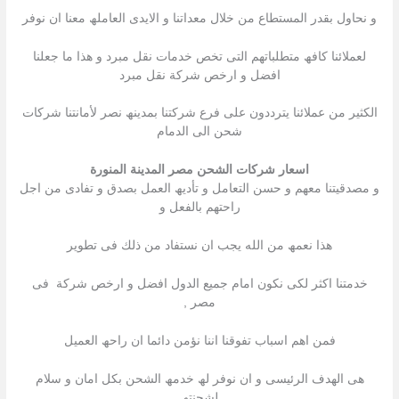
و نحاول بقدر المستطاع من خلال معداتنا و الایدى العاملھ معنا ان نوفر
لعملائنا كافھ متطلباتھم التى تخص خدمات نقل مبرد و ھذا ما جعلنا
افضل و ارخص شركة نقل مبرد
الكثیر من عملائنا یترددون على فرع شركتنا بمدینھ نصر لأمانتنا شركات
شحن الى الدمام
اسعار شركات الشحن مصر المدينة المنورة
و مصدقیتنا معھم و حسن التعامل و تأدیھ العمل بصدق و تفادى من اجل
راحتھم بالفعل و
ھذا نعمھ من الله یجب ان نستفاد من ذلك فى تطویر
خدمتنا اكثر لكى نكون امام جمیع الدول افضل و ارخص شركة فى
مصر ,
فمن اھم اسباب تفوقنا اننا نؤمن دائما ان راحھ العمیل
ھى الھدف الرئیسى و ان نوفر لھ خدمھ الشحن بكل امان و سلام
لشحنتھ