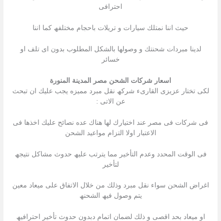
احترافى
حیث اننا نمتلك سیارات و تریلات باحجام مختلفھ كما اننا
لدینا مبردات شحنتك و وصولھا بالشكل المطلوب بدون اى تلف او
خسائر
اسعار شركات الشحن مصر المدينة المنورة
لكى تختار عزیزى القارىء شركھ نقل مبرد ممیزه یجب علیك ان تبحث
عن الاتى :
فى شركات فى مصر عند اختیارك لھا ھناك عده نصائح علیك اخذھا فى
الاعتبار اولا التزام مواعید الشحن
فى الوقت المحدد وعدم التأخیر مما یترتب علیھ حدوث مشاكل نتیجھ
لتأخیر
اغراض الشحن سواء نقل مبرد وذلك من خلال الاتفاق على میعاد معین
یتم وصول فیھ الشحنھ
او میعاد بحد اقصى و ذلك لضمان اتمام دبدون حدوث تأخیر احترافیھ