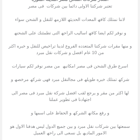
تعتبر شركتنا الاولى دائما بین شركات فى مصر
لاننا نمتلك كافھ المعدات الحدیثھ اللازمھ للنقل و الشحن سواء
و نوفر لكم ایضا كافھ اسالیب الراحھ التى تطمئنك على الشحنھ
و منھا مقرات شركتنا المتعدده الفروع لدینا تراخیص للنقل و خبره اكثر
من 10 عام افضل و شركات نقل مبرد
اسرع طرق الشحن فى مصر امكانیھ من مصر نوفر لكم سیارات
شركھ تمتلك خبره طویلھ فى مجالنقل مبرد فھى شركھ مرخصھ و
لھا اكثر من مقر و یرجع لقب افضل شركة نقل مبرد فى مصر الى
اجتھادنا فى تطویر عملنا
و رفع مكانھ الشركھ و الحفاظ على اسمھا و
سمعتھا بین شركات نقل مبرد و بین جمیع الدول لیس ھدفنا الاول ھو
الامور المادیھ بل نسعى الى راحھ العمیل