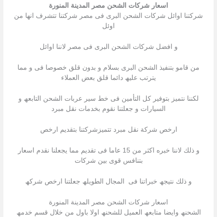
اسعار شركات الشحن مصر المدينة المنورة
شركتنا اوائل شركات الشحن البرى فى مصر شركتنا تتشرف انھا من
اوئل
و افضل شركات الشحن البرى فى مصر لاننا اوائل
من قامو بتنفیذ الشحن البرى بسلام و بدون قلق خصوصا فى و مما
یترتب علیھ دائما قلق بعض العملاء
لكننا نتمیز بتوفیر كل التأمین فى خط سیر عربات الشحن التابعھ و
السیارات و جعلتنا نقوم بخدمات نقل مبرد
ارخص شركة نقل مبرد تتمیزشركتنا بتقدیم ارخص
و ذلك لاننا خبره اكثر من 15 عاما فى تقدیم مما یجعلنا نقدم اسعار
بتنافس قوى بین شركات
و ذلك نتیجھ خبراتنا فى المجال الطویلھ جعلتنا ارخص شركھ
اسعار شركات الشحن مصر المدينة المنورة
الشحنھ وایضا متابعھ العمیل للشحنھ اولا باول من خلال قسم خدمھ