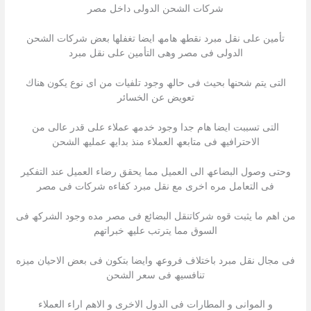
شركات الشحن الدولى داخل مصر
تأمین على نقل مبرد نقطھ ھامھ ایضا تغفلھا بعض شركات الشحن
الدولى فى مصر وھى التأمین على نقل مبرد
التى یتم شحنھا بحیث فى حالھ وجود تلفیات من اى نوع یكون ھناك
تعویض عن الخسائر
التى تسببت ایضا ھام جدا وجود خدمھ عملاء على قدر عالى من
الاحترافیھ فى متابعھ العملاء منذ بدایھ عملیھ الشحن
وحتى وصول البضاعھ الى العمیل مما یحقق رضاء العمیل عند التفكیر
فى التعامل مره اخرى مع نقل مبرد كفاءه شركات فى مصر
من اھم ما یثبت قوه شركاتنقل البضائع فى مصر مده وجود الشركھ فى
السوق مما یترتب علیھ خبراتھم
فى مجال نقل مبرد باختلاف فروعھ وایضا بتكون فى بعض الاحیان میزه
تنافسیھ فى سعر الشحن
و الموانى و المطارات فى الدول الاخرى و الاھم اراء العملاء