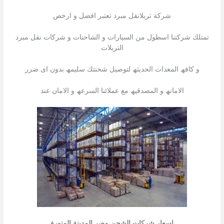
شركة تريلانقل مبرد تعتبر افضل و ارخص
تمتلك شركتنا اسطول من السیارات و الشاحنات و شركات نقل مبرد
التریلات
و كافھ المعدات الحدیثھ لتوصیل شحنتك سلیمھ بدون اى ضرر
الامانھ و المصدقیھ مع عملائنا السرعھ و الامان عند
اسعار شركات الشحن مصر المدينة المنورة