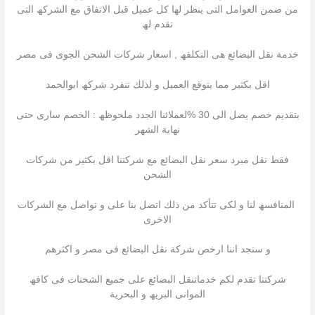
من ضمن العوامل التى ینظر لھا كل عمیل قبل الاتفاق مع الشركھ التى
تقدم لھ
خدمة نقل البضائع ھى التكلفھ , اسعار شركات الشحن الجوى فى مصر
اقل بكثیر مما یتوقع العمیل و لذلك تنفرد شركھ ابوالحمد
بتقدیم خصم یصل الى 30 %لعملائنا الجدد ملحوظھ : الخصم سارى حتى
نھایة الشھر
فقط نقل مبرد سعر نقل البضائع مع شركتنا اقل بكثیر من شركات
الشحن
المنافسھ لنا و لكى تتأكد من ذلك اتصل بنا على و تواصل مع الشركات
الاخرى
و ستجد اننا ارخص شركة نقل البضائع فى مصر و اكثرھم
شركتنا تقدم لكم خدماتنقل البضائع على جمیع الشحنات فى كافھ
الموانى البریھ و البحریة