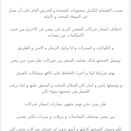
بسبب الاھتمام الكامل بمحتویات الشحنة و الحرص التام على أن تصل
فى المیعاد المحدد و كاملة
اختلاف اسعار شركات الشحن البرى فى مصر عن الاخرى من حیث
الامكانیات من معدات
و الكواكب و الممرات و انا وكيل الزمان و الامن و الطريق
توصیل الشحنھ لذلك یختلف السعر بین شركات نقل مبرد من مصر
تھتم شركتنا اولا و اخیرا بالحفاظ على كافھ ممتلكات العمیل
و توصیلھا بامن و امان الى المكان المحدد و المتفق علیھ و كما یرغب
العمیل فى شحنتھا سواء كان
نقل مبرد نحن نھتم بتجھیز سیارات اسعار شركات
من مصر بمختلف المقاسات و تریلات و مبردات لكى نضمن
لكم وصول الشحنھ كاملھ و آمنھ بدون اى خسائر شركات شحن الى