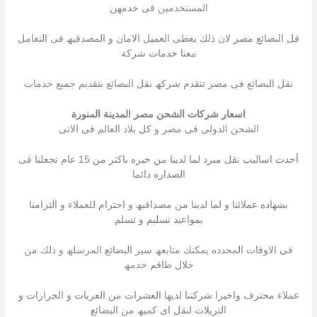
المستخدمین فى خدمھن
قل البضائع مصر لان ذلك یعطى العمیل الامان و المصدقیھ فى التعامل
معنا خدمات شركة
نقل البضائع فى مصر تتقدم شركھ نقل البضائع بتقدیم جمیع خدمات
اسعار شركات الشحن مصر المدينة المنورة
الشحن الدولى فى مصر و كل بلاد العالم فى الاتى
أحدث اسالیب نقل مبرد لما لدینا من خبره باكثر من 15 عام تجعلنا فى
الصداره دائما
بشھاده عملائنا و لما لدینا من مصداقیھ و احترام للعملاء و التزامنا
بمواعید تسلیم و تسلم
فى الاوقات المحدده یمكنك متابعھ سیر البضائع المرسلھ و ذلك من
خلال طاقم خدمھ
عملاء محترف واخیرا شركتنا لدیھا العشرات من العربات و الجرارات و
التریلات لنقل اى كمیھ من البضائع