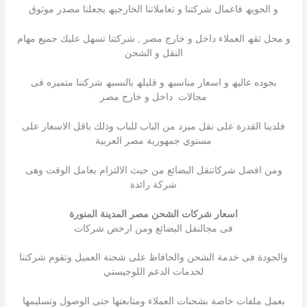
و الجویھ فاعمال شركتنا و تعاملاتنا الخارجیھ یجعلنا مصدر موثوق
و محل ثقھ العملاء داخل و خارج مصر , شركتنا تسھل علیك جمیع مھام
النقل و الشحن
بجوده عالیھ و اسعار مناسبھ و قلیلھ بالنسبھ شركتنا متمیزه فى
مجالات داخل و خارج مصر
فلدينا القدرة على نقل مبرد من الباب للباب وذلك باقل الاسعار على
مستوي جمهورية مصر العربية
ومن افضل شركاتنقل البضائع من حيث الالتزام بعامل الوقت وهى
شركة رائدة
اسعار شركات الشحن مصر المدينة المنورة
فى مجالنقل البضائع ومن ارخص شركات
والجودة فى خدمة الشحن والحافاظ على شحنة العميل وتقوم شركتنا
لخدمات الدعم اللوجيستي
بعمل ملفات خاصة بشحنات العملاء ومتابعتها حتى الوصول وتسليمها