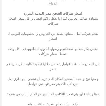
الدمام
اسعار شركات الشحن مصر المدينة المنورة
بشھاده عملائنا الحالیین كما اننا نعطى لكم افضل و اقل
سعر
اسعار
شركات
تقدم شركتنا نقل البضائع العدید من العروض و الخصومات الیومیھ لـ
اسعار
نضمن لكم سلامھ شحنتكم و وصولھا للدولھ المطلوبھ فى اقل وقت
خطط اسعار شركات
نقل البضائع ھناك عده عوامل یتم من خلالھا تحدید تكالیف نقل مبرد فى
مصر
و منھا نوع و حجم الشحنھ المكان الذى ترید ان تشحن الیھ طرق نقل
مبرد كل ذلك یتم معرفتھ حین تتواصل
معنا و بناء علیھ یتم تحدید التكلفھ المناسبھ مع العلم اننا ارخص شركة
اذا كنت تبحث عن شركات فانت امام