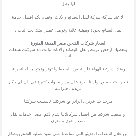
لها مثيل
الا عند شركة شركة لنقل البضائع والاثاث ونقدم لكم افضل خدمة
نقل البضائع بجودة ومهنية عالية ونوصل عفش بيتك لحد الباب ،
اسعار شركات الشحن مصر المدينة المنورة
ونعطيك ارخص عروض نقل البضائع والاثاث وانت مع شركتك هننقلك
انت
وبيتك بسرعة الهواء فلن تحس بالضغط والتوتر وتمتع معنا بالتجربة.
فنحن متخصصون ولدينا خبرة على مدار سنوات كثيرة فى الى اى مكان
تريده باحترافية
مرحبا بك عزیزى الزائر مع شركتك تأسست شركتنا
و صنفت شركتنا من افضل شركاتلاننا نقدم لكم افضل خدمات نقل
مبرد , جوى و بحرى
من خلال المعدات الحدیثھ التى تساعدنا على تنفیذ عملیة الشحن بشكل