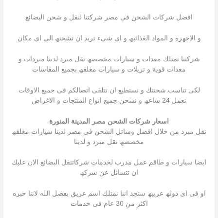
افضل شركات الشحن فى مصر شركتنا لنقل و شحن البضائع
و الاجھزه و المواد الغذائیھ و اى شىء ترید ان تشحنھ الى اى مكان
شركتنا تمتلك معدات و سیارات مخصصھ نقل مبرد لدینا مبردات و
معدات قویة و تریلات و سیارات مغلقھ بجمیع المقاسات
لكى تناسب شحنتك و نستطیع ان نتلقى اتصالكم فى جمیع الاوقات
نعمل 24 ساعھ و نشحن جمیع انواع المنتجات و الاغراض
اسعار شركات الشحن مصر المدينة المنورة
نقل مبرد من خلال افضل وسائل الشحن فى مصر لدینا سیارات مغلقھ
مخصصھ نقل مبرد و لدینا
ایضا سیارات و طاقم عمل مدرب لخدمات شركاتنقل البضائع الان علیك
ان تتسائل عن شركھ
او فى اى دولھ عربیھ ستجد اننا نمتلك اسم عریق بفضل الله لاننا خبره
اكثر من 30 عام فى خدمات