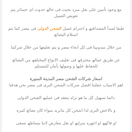
مع وجود تأمین على نقل مبرد بحیث فى حالھ حدوث اى خسائر یتم
تعویض العمیل
طبقا لمبدأ المصداقیھ و احترام عمیل
الشحن الدولى
فى مصر كما یتم
استلام البضائع
من خلال مندوبینا فى كل انحاء مصر و یتم تغلیفھا من خلال شركتنا
عن طریق عمالھ محترفھ فى تغلیف الانواع المختلفھ من البضائع
للحفاظ علیھا و وصولھا بأمان للمستلم
اسعار شركات الشحن مصر المدينة المنورة
اھم الاسباب جعلتنا افضل شركات الشحن البرى فى مصر نحن ھدفنا
دائما تسھیل كل ما ھو تراه معقد فى عملیھ الشحن الدولى
و بالاخص البرى لذا اشحن كل ماترید سواء كان بضائع كبیره
او فاكھھ او اجھزه منزلیھ او نقل معارض لاننا ببساطھ نسعى