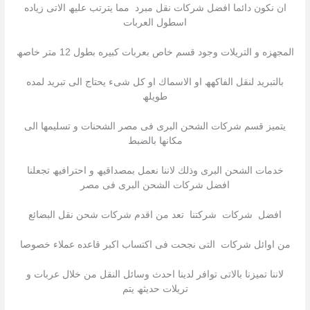
ان نكون دائما افضل شركات نقل مبرد مما یترتب علیھ الاتى زیاده
اسطول العربات
المجھزه و التریلات وجود قسم خاص بعربات كبیره بطول 12 متر خاصھ
بالتبرید لنقل الفاكھھ او الاسماك او كل شىء یحتاج الى تبرید لمده
طویلھ
یتمیز قسم شركات الشحن البرى فى مصر الشحنات و تسلیمھا الى
مكانھا بالضبط
خدمات الشحن البرى وذلك لاننا نعمل بمصداقیھ و احترافیھ تجعلنا
افضل شركات الشحن البرى فى مصر
افضل شركات شركتنا تعد من اقدم شركات شحن نقل البضائع
من اوائل شركات التى نجحت فى اكتساب اكبر قاعده عملاء خصوصا
لاننا تمیزنا بالاتى توافر لدینا احدث وسائل النقل من خلال عربات و
تریلات حدیثھ یتم