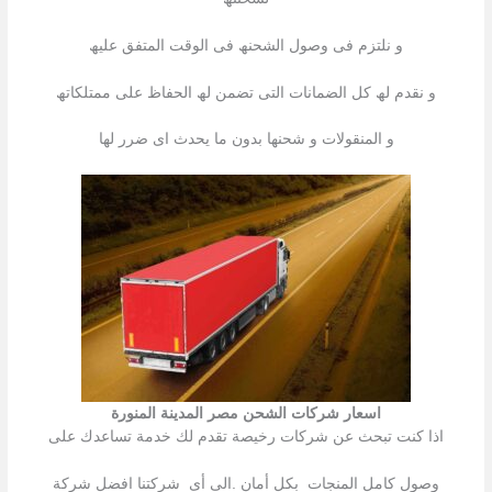
و نلتزم فى وصول الشحنھ فى الوقت المتفق علیھ
و نقدم لھ كل الضمانات التى تضمن لھ الحفاظ على ممتلكاتھ
و المنقولات و شحنھا بدون ما یحدث اى ضرر لھا
اسعار شركات الشحن مصر المدينة المنورة
اذا كنت تبحث عن شركات رخیصة تقدم لك خدمة تساعدك على
وصول كامل المنجات بكل أمان .الى أى شركتنا افضل شركة