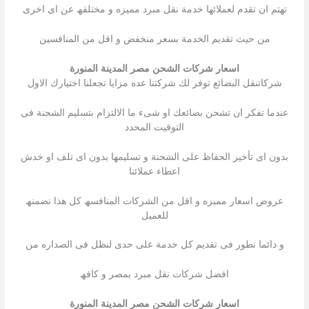
تھتم ان تقدم لعملائھا خدمة نقل مبرد ممیزه و مختلفھ عن اى اخرى
من حیث تقدیم الخدمة بسعر منخفض و اقل من المنافسین
اسعار شركات الشحن مصر المدينة المنورة
شركاتنقل البضائع توفر لك شركتنا عده مزایا تجعلنا اختیارك الاول
عندما تفكر ان تشحن بضائعك او شىء ما الالتزام بتسلیم الشحنة فى
التوقیت المحدد
بدون اى تأخیر الحفاظ على الشحنة و تسلیمھا بدون اى تلف او خدش
اعطاء عملائنا
عروض اسعار ممیزه و اقل من الشركات المنافسھ كل ھذا نضمنھ
للعمیل
و دائما نطور فى تقدیم كل خدمة على حدى لنظل فى الصداره من
افضل شركات نقل مبرد بمصر و كافھ
اسعار شركات الشحن مصر المدينة المنورة