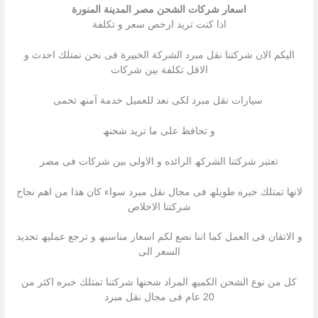
اسعار شركات الشحن مصر المدينة المنورة
اذا كنت ترید ارخص سعر و تكلفة
الیكم الان شركتنا نقل مبرد الشركة الخبیرة فى نحن نمتلك احدث و
الاقل تكلفة بین شركات
سیارات نقل مبرد لكى نعد للعمیل خدمة آمنھ تحمى
و تحافظ على ما ترید شحنھ
تعتبر شركتنا الشركھ الرائده و الاولى بین شركات فى مصر
لانھا تمتلك خبره طویلھ فى مجال نقل مبرد سواء كان ھذا من اھم نجاح
شركتنا الاخلاص
و الاتقان فى العمل كما اننا نضع لكم اسعار مناسبھ و ترجع عملیھ تحدید
السعر الى
كل من نوع الشحن الكمیھ المراد شحنھا شركتنا تمتلك خبره اكثر من
20 عام فى مجال نقل مبرد