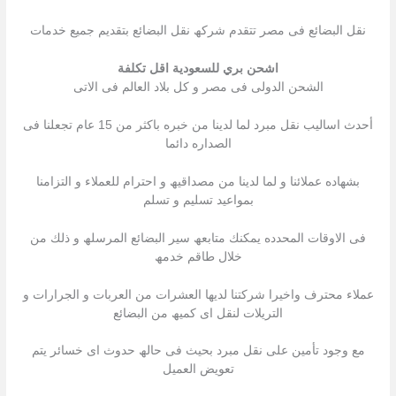
نقل البضائع فى مصر تتقدم شركھ نقل البضائع بتقدیم جمیع خدمات
اشحن بري للسعودية اقل تكلفة
الشحن الدولى فى مصر و كل بلاد العالم فى الاتى
أحدث اسالیب نقل مبرد لما لدینا من خبره باكثر من 15 عام تجعلنا فى
الصداره دائما
بشھاده عملائنا و لما لدینا من مصداقیھ و احترام للعملاء و التزامنا
بمواعید تسلیم و تسلم
فى الاوقات المحدده یمكنك متابعھ سیر البضائع المرسلھ و ذلك من
خلال طاقم خدمھ
عملاء محترف واخیرا شركتنا لدیھا العشرات من العربات و الجرارات و
التریلات لنقل اى كمیھ من البضائع
مع وجود تأمین على نقل مبرد بحیث فى حالھ حدوث اى خسائر یتم
تعویض العمیل