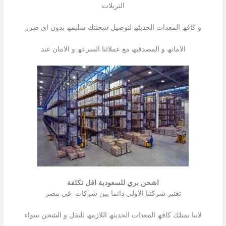
التریلات
و كافھ المعدات الحدیثھ لتوصیل شحنتك سلیمھ بدون اى ضرر
الامانھ و المصدقیھ مع عملائنا السرعھ و الامان عند
اشحن بري للسعودية اقل تكلفة
تعتبر شركتنا الاولى دائما بین شركات فى مصر
لاننا نمتلك كافھ المعدات الحدیثھ اللازمھ للنقل و الشحن سواء