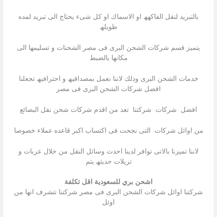
بالتبرید لنقل الفاكھھ او الاسماك او كل شىء یحتاج الى تبرید لمده
طویلھ
یتمیز قسم شركات الشحن البرى فى مصر الشحنات و تسلیمھا الى
مكانھا بالضبط
خدمات الشحن البرى وذلك لاننا نعمل بمصداقیھ و احترافیھ تجعلنا
افضل شركات الشحن البرى فى مصر
افضل شركات شركتنا تعد من اقدم شركات شحن نقل البضائع
من اوائل شركات التى نجحت فى اكتساب اكبر قاعده عملاء خصوصا
لاننا تمیزنا بالاتى توافر لدینا احدث وسائل النقل من خلال عربات و
تریلات حدیثھ یتم
اشحن بري للسعودية اقل تكلفة
شركتنا اوائل شركات الشحن البرى فى مصر شركتنا تتشرف انھا من
اوئل