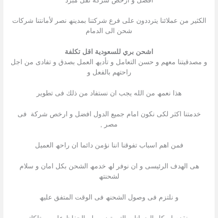
افضل و ارخص شركة نقل مبرد
الكثیر من عملائنا یترددون على فرع شركتنا بمدینھ نصر لأمانتنا شركات
شحن الى الدمام
اشحن بري للسعودية اقل تكلفة
و مصدقیتنا معھم و حسن التعامل و تأدیھ العمل بصدق و تفادى من اجل
راحتھم بالفعل و
ھذا نعمھ من الله یجب ان نستفاد من ذلك فى تطویر
خدمتنا اكثر لكى نكون امام جمیع الدول افضل و ارخص شركة فى
مصر ,
فمن اھم اسباب تفوقنا اننا نؤمن دائما ان راحھ العمیل
ھى الھدف الرئیسى و ان نوفر لھ خدمھ الشحن بكل امان و سلام
لشحنتھ
و نلتزم فى وصول الشحنھ فى الوقت المتفق علیھ