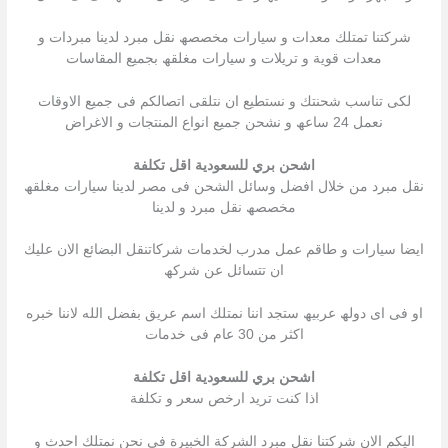
شركتنا تمتلك معدات و سیارات مخصصھ نقل مبرد لدینا مبردات و
معدات قویة و تریلات و سیارات مغلقھ بجمیع المقاسات
لكى تناسب شحنتك و نستطیع ان نتلقى اتصالكم فى جمیع الاوقات
نعمل 24 ساعھ و نشحن جمیع انواع المنتجات و الاغراض
اشحن بري للسعودية اقل تكلفة
نقل مبرد من خلال افضل وسائل الشحن فى مصر لدینا سیارات مغلقھ
مخصصھ نقل مبرد و لدینا
ایضا سیارات و طاقم عمل مدرب لخدمات شركاتنقل البضائع الان علیك
ان تتسائل عن شركھ
او فى اى دولھ عربیھ ستجد اننا نمتلك اسم عریق بفضل الله لاننا خبره
اكثر من 30 عام فى خدمات
اشحن بري للسعودية اقل تكلفة
اذا كنت ترید ارخص سعر و تكلفة
الیكم الان شركتنا نقل مبرد الشركة الخبیرة فى نحن نمتلك احدث و