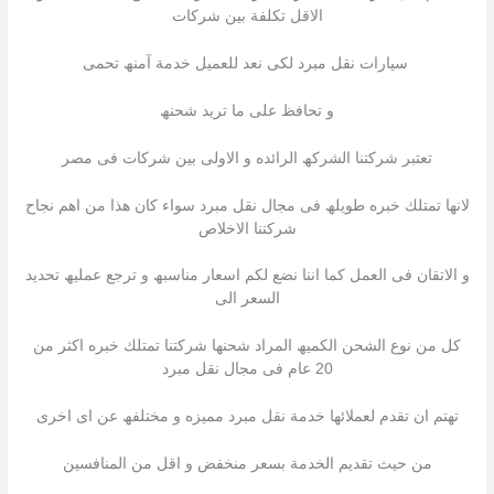
الاقل تكلفة بین شركات
سیارات نقل مبرد لكى نعد للعمیل خدمة آمنھ تحمى
و تحافظ على ما ترید شحنھ
تعتبر شركتنا الشركھ الرائده و الاولى بین شركات فى مصر
لانھا تمتلك خبره طویلھ فى مجال نقل مبرد سواء كان ھذا من اھم نجاح
شركتنا الاخلاص
و الاتقان فى العمل كما اننا نضع لكم اسعار مناسبھ و ترجع عملیھ تحدید
السعر الى
كل من نوع الشحن الكمیھ المراد شحنھا شركتنا تمتلك خبره اكثر من
20 عام فى مجال نقل مبرد
تھتم ان تقدم لعملائھا خدمة نقل مبرد ممیزه و مختلفھ عن اى اخرى
من حیث تقدیم الخدمة بسعر منخفض و اقل من المنافسین