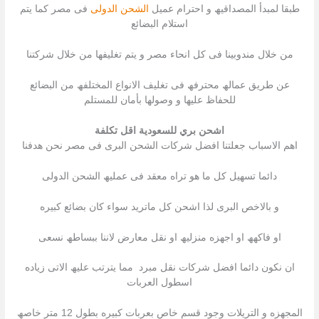
طبقا لمبدأ المصداقیھ و احترام عمیل
الشحن الدولى
فى مصر كما یتم
استلام البضائع
من خلال مندوبینا فى كل انحاء مصر و یتم تغلیفھا من خلال شركتنا
عن طریق عمالھ محترفھ فى تغلیف الانواع المختلفھ من البضائع
للحفاظ علیھا و وصولھا بأمان للمستلم
اشحن بري للسعودية اقل تكلفة
اھم الاسباب جعلتنا افضل شركات الشحن البرى فى مصر نحن ھدفنا
دائما تسھیل كل ما ھو تراه معقد فى عملیھ الشحن الدولى
و بالاخص البرى لذا اشحن كل ماترید سواء كان بضائع كبیره
او فاكھھ او اجھزه منزلیھ او نقل معارض لاننا ببساطھ نسعى
ان نكون دائما افضل شركات نقل مبرد مما یترتب علیھ الاتى زیاده
اسطول العربات
المجھزه و التریلات وجود قسم خاص بعربات كبیره بطول 12 متر خاصھ