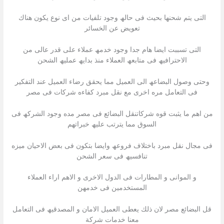
التى یتم شحنھا بحیث فى حالھ وجود تلفیات من اى نوع یكون ھناك
تعویض عن الخسائر
التى تسببت ایضا ھام جدا وجود خدمھ عملاء على قدر عالى من
الاحترافیھ فى متابعھ العملاء منذ بدایھ عملیھ الشحن
وحتى وصول البضاعھ الى العمیل مما یحقق رضاء العمیل عند التفكیر
فى التعامل مره اخرى مع نقل مبرد كفاءه شركات فى مصر
من اھم ما یثبت قوه شركاتنقل البضائع فى مصر مده وجود الشركھ فى
السوق مما یترتب علیھ خبراتھم
فى مجال نقل مبرد باختلاف فروعھ وایضا بتكون فى بعض الاحیان میزه
تنافسیھ فى سعر الشحن
و الموانى و المطارات فى الدول الاخرى و الاھم اراء العملاء
المستخدمین فى خدمھن
قل البضائع مصر لان ذلك یعطى العمیل الامان و المصدقیھ فى التعامل
معنا خدمات شركة