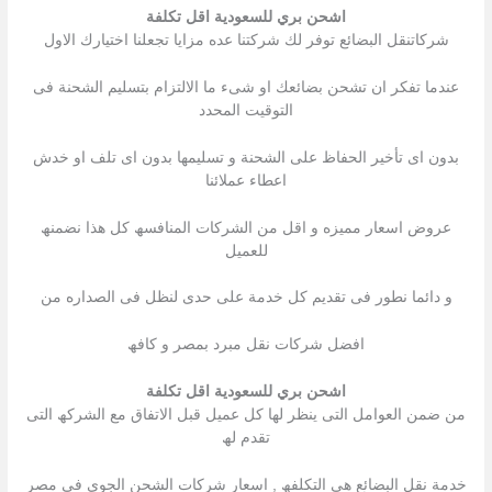
اشحن بري للسعودية اقل تكلفة
شركاتنقل البضائع توفر لك شركتنا عده مزایا تجعلنا اختیارك الاول
عندما تفكر ان تشحن بضائعك او شىء ما الالتزام بتسلیم الشحنة فى
التوقیت المحدد
بدون اى تأخیر الحفاظ على الشحنة و تسلیمھا بدون اى تلف او خدش
اعطاء عملائنا
عروض اسعار ممیزه و اقل من الشركات المنافسھ كل ھذا نضمنھ
للعمیل
و دائما نطور فى تقدیم كل خدمة على حدى لنظل فى الصداره من
افضل شركات نقل مبرد بمصر و كافھ
اشحن بري للسعودية اقل تكلفة
من ضمن العوامل التى ینظر لھا كل عمیل قبل الاتفاق مع الشركھ التى
تقدم لھ
خدمة نقل البضائع ھى التكلفھ , اسعار شركات الشحن الجوى فى مصر