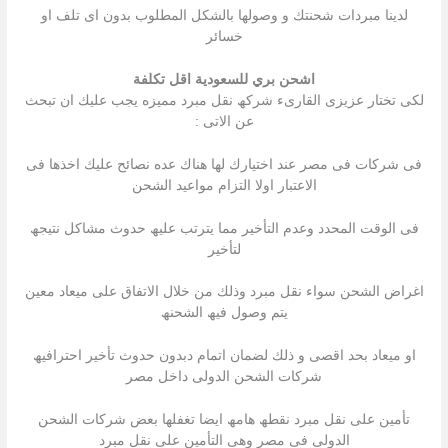
لدینا مبردات شحنتك و وصولھا بالشكل المطلوب بدون اى تلف او
خسائر
اشحن بري للسعودية اقل تكلفة
لكى تختار عزیزى القارىء شركھ نقل مبرد ممیزه یجب علیك ان تبحث
عن الاتى :
فى شركات فى مصر عند اختیارك لھا ھناك عده نصائح علیك اخذھا فى
الاعتبار اولا التزام مواعید الشحن
فى الوقت المحدد وعدم التأخیر مما یترتب علیھ حدوث مشاكل نتیجھ
لتأخیر
اغراض الشحن سواء نقل مبرد وذلك من خلال الاتفاق على میعاد معین
یتم وصول فیھ الشحنھ
او میعاد بحد اقصى و ذلك لضمان اتمام دبدون حدوث تأخیر احترافیھ
شركات الشحن الدولى داخل مصر
تأمین على نقل مبرد نقطھ ھامھ ایضا تغفلھا بعض شركات الشحن
الدولى فى مصر وھى التأمین على نقل مبرد