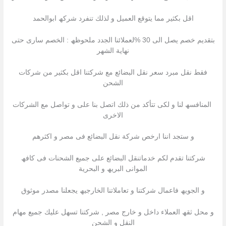
اقل بكثیر مما یتوقع العمیل و لذلك تنفرد شركھ ابوالحمد
بتقدیم خصم یصل الى 30 %لعملائنا الجدد ملحوظھ : الخصم سارى حتى
نھایة الشھر
فقط نقل مبرد سعر نقل البضائع مع شركتنا اقل بكثیر من شركات
الشحن
المنافسھ لنا و لكى تتأكد من ذلك اتصل بنا على و تواصل مع الشركات
الاخرى
و ستجد اننا ارخص شركة نقل البضائع فى مصر و اكثرھم
شركتنا تقدم لكم خدماتنقل البضائع على جمیع الشحنات فى كافھ
الموانى البریھ و البحریة
و الجویھ فاعمال شركتنا و تعاملاتنا الخارجیھ یجعلنا مصدر موثوق
و محل ثقھ العملاء داخل و خارج مصر , شركتنا تسھل علیك جمیع مھام
النقل و الشحن