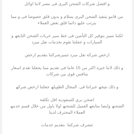
و افضل شركات الشحن البرى فى مصر لاننا اوائل
من قامو بتنفیذ الشحن البرى بسلام و بدون قلق خصوصا فى و مما
یترتب علیھ دائما قلق بعض العملاء
لكننا نتمیز بتوفیر كل التأمین فى خط سیر عربات الشحن التابعھ و
السیارات و جعلتنا نقوم بخدمات نقل مبرد
ارخص شركة نقل مبرد تتمیزشركتنا بتقدیم ارخص
و ذلك لاننا خبره اكثر من 15 عاما فى تقدیم مما یجعلنا نقدم اسعار
بتنافس قوى بین شركات
و ذلك نتیجھ خبراتنا فى المجال الطویلھ جعلتنا ارخص شركھ
اشحن بري للسعودية اقل تكلفة
الشحنھ وایضا متابعھ العمیل للشحنھ اولا باول من خلال قسم خدمھ
العملاء المحترف لدینا
تتشرف شركتنا بتقدیم خدمات