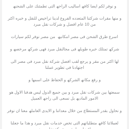
و نوفر لكم ایضا كافھ اسالیب الراحھ التى تطمئنك على الشحنھ
و منھا مقرات شركتنا المتعدده الفروع لدینا تراخیص للنقل و خبره اكثر
من 10 عام افضل و شركات نقل مبرد
اسرع طرق الشحن فى مصر امكانیھ من مصر نوفر لكم سیارات
شركھ تمتلك خبره طویلھ فى مجالنقل مبرد فھى شركھ مرخصھ و
لھا اكثر من مقر و یرجع لقب افضل شركة نقل مبرد فى مصر الى
اجتھادنا فى تطویر عملنا
و رفع مكانھ الشركھ و الحفاظ على اسمھا و
سمعتھا بین شركات نقل مبرد و بین جمیع الدول لیس ھدفنا الاول ھو
الامور المادیھ بل نسعى الى راحھ العمیل
و نحاول بقدر المستطاع من خلال معداتنا و الایدى العاملھ معنا ان نوفر
لعملائنا كافھ متطلباتھم التى تخص خدمات نقل مبرد و ھذا ما جعلنا