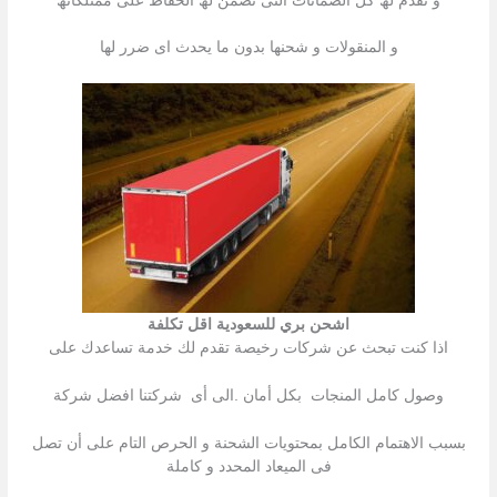
و نقدم لھ كل الضمانات التى تضمن لھ الحفاظ على ممتلكاتھ
و المنقولات و شحنھا بدون ما یحدث اى ضرر لھا
اشحن بري للسعودية اقل تكلفة
اذا كنت تبحث عن شركات رخیصة تقدم لك خدمة تساعدك على
وصول كامل المنجات بكل أمان .الى أى شركتنا افضل شركة
بسبب الاھتمام الكامل بمحتویات الشحنة و الحرص التام على أن تصل
فى المیعاد المحدد و كاملة