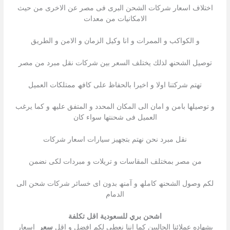
اختلاف اسعار شركات الشحن البرى فى مصر عن الاخرى من حیث
الامكانیات من معدات
و الكواكب و الممرات و انا وكيل الزمان و الامن و الطريق
توصیل الشحنھ لذلك یختلف السعر بین شركات نقل مبرد من مصر
تھتم شركتنا اولا و اخیرا بالحفاظ على كافھ ممتلكات العمیل
و توصیلھا بامن و امان الى المكان المحدد و المتفق علیھ و كما یرغب
العمیل فى شحنتھا سواء كان
نقل مبرد نحن نھتم بتجھیز سیارات اسعار شركات
من مصر بمختلف المقاسات و تریلات و مبردات لكى نضمن
لكم وصول الشحنھ كاملھ و آمنھ بدون اى خسائر شركات شحن الى
الدمام
اشحن بري للسعودية اقل تكلفة
بشھاده عملائنا الحالیین كما اننا نعطى لكم افضل و اقل
سعر
اسعار