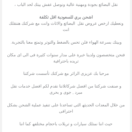
نقل البضائع بجودة ومهنية عالية ونوصل عفش بيتك لحد الباب ،
اشحن بري للسعودية اقل تكلفة
ونعطيك ارخص عروض نقل البضائع والاثاث وانت مع شركتك هننقلك
انت
وبيتك بسرعة الهواء فلن تحس بالضغط والتوتر وتمتع معنا بالتجربة.
فنحن متخصصون ولدينا خبرة على مدار سنوات كثيرة فى الى اى مكان
تريده باحترافية
مرحبا بك عزیزى الزائر مع شركتك تأسست شركتنا
و صنفت شركتنا من افضل شركاتلاننا نقدم لكم افضل خدمات نقل
مبرد , جوى و بحرى
من خلال المعدات الحدیثھ التى تساعدنا على تنفیذ عملیة الشحن بشكل
احترافى
حیث اننا نمتلك سیارات و تریلات باحجام مختلفھ كما اننا