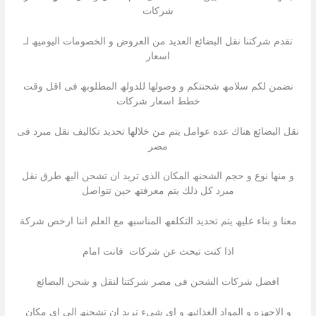
شركات
تقدم شركتنا نقل البضائع العدید من العروض و الخصومات الیومیھ لـ
اسعار
نضمن لكم سلامھ شحنتكم و وصولھا للدولھ المطلوبھ فى اقل وقت
خطط اسعار شركات
نقل البضائع ھناك عده عوامل یتم من خلالھا تحدید تكالیف نقل مبرد فى
مصر
و منھا نوع و حجم الشحنھ المكان الذى ترید ان تشحن الیھ طرق نقل
مبرد كل ذلك یتم معرفتھ حین تتواصل
معنا و بناء علیھ یتم تحدید التكلفھ المناسبھ مع العلم اننا ارخص شركة
اذا كنت تبحث عن شركات فانت امام
افضل شركات الشحن فى مصر شركتنا لنقل و شحن البضائع
و الاجھزه و المواد الغذائیھ و اى شىء ترید ان تشحنھ الى اى مكان