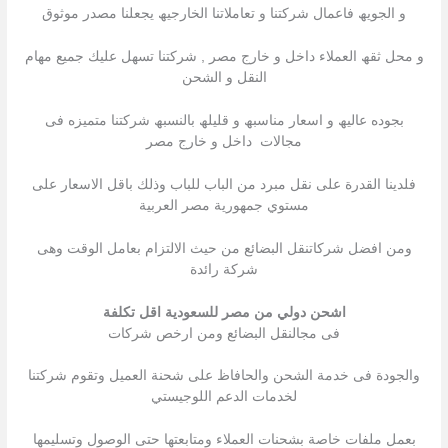
و الجویھ فاعمال شركتنا و تعاملاتنا الخارجیھ یجعلنا مصدر موثوق
و محل ثقھ العملاء داخل و خارج مصر , شركتنا تسھل علیك جمیع مھام
النقل و الشحن
بجوده عالیھ و اسعار مناسبھ و قلیلھ بالنسبھ شركتنا متمیزه فى
مجالات داخل و خارج مصر
فلدينا القدرة على نقل مبرد من الباب للباب وذلك باقل الاسعار على
مستوي جمهورية مصر العربية
ومن افضل شركاتنقل البضائع من حيث الالتزام بعامل الوقت وهى
شركة رائدة
اشحن دولي من مصر للسعودية اقل تكلفة
فى مجالنقل البضائع ومن ارخص شركات
والجودة فى خدمة الشحن والحافاظ على شحنة العميل وتقوم شركتنا
لخدمات الدعم اللوجيستي
بعمل ملفات خاصة بشحنات العملاء ومتابعتها حتى الوصول وتسليمها