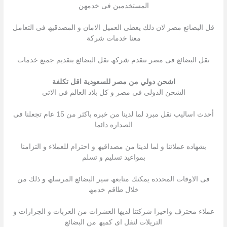
المستخدمین فى خدمھن
قل البضائع مصر لان ذلك یعطى العمیل الامان و المصدقیھ فى التعامل
معنا خدمات شركة
نقل البضائع فى مصر تتقدم شركھ نقل البضائع بتقدیم جمیع خدمات
اشحن دولي من مصر للسعودية اقل تكلفة
الشحن الدولى فى مصر و كل بلاد العالم فى الاتى
أحدث اسالیب نقل مبرد لما لدینا من خبره باكثر من 15 عام تجعلنا فى
الصداره دائما
بشھاده عملائنا و لما لدینا من مصداقیھ و احترام للعملاء و التزامنا
بمواعید تسلیم و تسلم
فى الاوقات المحدده یمكنك متابعھ سیر البضائع المرسلھ و ذلك من
خلال طاقم خدمھ
عملاء محترف واخیرا شركتنا لدیھا العشرات من العربات و الجرارات و
التریلات لنقل اى كمیھ من البضائع