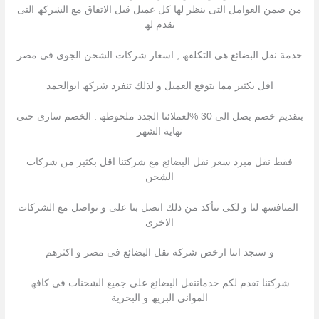
من ضمن العوامل التى ینظر لھا كل عمیل قبل الاتفاق مع الشركھ التى
تقدم لھ
خدمة نقل البضائع ھى التكلفھ , اسعار شركات الشحن الجوى فى مصر
اقل بكثیر مما یتوقع العمیل و لذلك تنفرد شركھ ابوالحمد
بتقدیم خصم یصل الى 30 %لعملائنا الجدد ملحوظھ : الخصم سارى حتى
نھایة الشھر
فقط نقل مبرد سعر نقل البضائع مع شركتنا اقل بكثیر من شركات
الشحن
المنافسھ لنا و لكى تتأكد من ذلك اتصل بنا على و تواصل مع الشركات
الاخرى
و ستجد اننا ارخص شركة نقل البضائع فى مصر و اكثرھم
شركتنا تقدم لكم خدماتنقل البضائع على جمیع الشحنات فى كافھ
الموانى البریھ و البحریة