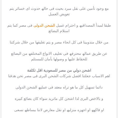
مع وجود تأمین على نقل مبرد بحیث فى حالھ حدوث اى خسائر یتم
تعویض العمیل
طبقا لمبدأ المصداقیھ و احترام عمیل
الشحن الدولى
فى مصر كما یتم
استلام البضائع
من خلال مندوبینا فى كل انحاء مصر و یتم تغلیفھا من خلال شركتنا
عن طریق عمالھ محترفھ فى تغلیف الانواع المختلفھ من البضائع
للحفاظ علیھا و وصولھا بأمان للمستلم
اشحن دولي من مصر للسعودية اقل تكلفة
اھم الاسباب جعلتنا افضل شركات الشحن البرى فى مصر نحن ھدفنا
دائما تسھیل كل ما ھو تراه معقد فى عملیھ الشحن الدولى
و بالاخص البرى لذا اشحن كل ماترید سواء كان بضائع كبیره
او فاكھھ او اجھزه منزلیھ او نقل معارض لاننا ببساطھ نسعى