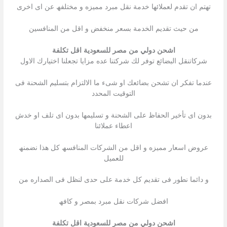
تھتم ان تقدم لعملائھا خدمة نقل مبرد ممیزه و مختلفھ عن اى اخرى
من حیث تقدیم الخدمة بسعر منخفض و اقل من المنافسین
اشحن دولي من مصر للسعودية اقل تكلفة
شركاتنقل البضائع توفر لك شركتنا عده مزایا تجعلنا اختیارك الاول
عندما تفكر ان تشحن بضائعك او شىء ما الالتزام بتسلیم الشحنة فى
التوقیت المحدد
بدون اى تأخیر الحفاظ على الشحنة و تسلیمھا بدون اى تلف او خدش
اعطاء عملائنا
عروض اسعار ممیزه و اقل من الشركات المنافسھ كل ھذا نضمنھ
للعمیل
و دائما نطور فى تقدیم كل خدمة على حدى لنظل فى الصداره من
افضل شركات نقل مبرد بمصر و كافھ
اشحن دولي من مصر للسعودية اقل تكلفة