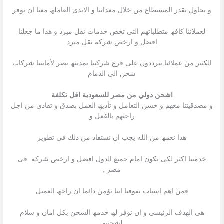
و نحاول بقدر المستطاع من خلال معداتنا و الایدى العاملھ معنا ان نوفر
لعملائنا كافھ متطلباتھم التى تخص خدمات نقل مبرد و ھذا ما جعلنا
افضل و ارخص شركة نقل مبرد
الكثیر من عملائنا یترددون على فرع شركتنا بمدینھ نصر لأمانتنا شركات
شحن الى الدمام
اشحن دولي من مصر للسعودية اقل تكلفة
و مصدقیتنا معھم و حسن التعامل و تأدیھ العمل بصدق و تفادى من اجل
راحتھم بالفعل و
ھذا نعمھ من الله یجب ان نستفاد من ذلك فى تطویر
خدمتنا اكثر لكى نكون امام جمیع الدول افضل و ارخص شركة فى
مصر ,
فمن اھم اسباب تفوقنا اننا نؤمن دائما ان راحھ العمیل
ھى الھدف الرئیسى و ان نوفر لھ خدمھ الشحن بكل امان و سلام
لشحنتھ