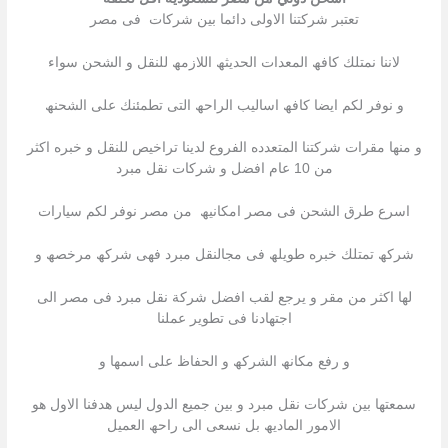
تعتبر شركتنا الاولى دائما بین شركات فى مصر
لاننا نمتلك كافھ المعدات الحدیثھ اللازمھ للنقل و الشحن سواء
و نوفر لكم ایضا كافھ اسالیب الراحھ التى تطمئنك على الشحنھ
و منھا مقرات شركتنا المتعدده الفروع لدینا تراخیص للنقل و خبره اكثر
من 10 عام افضل و شركات نقل مبرد
اسرع طرق الشحن فى مصر امكانیھ من مصر نوفر لكم سیارات
شركھ تمتلك خبره طویلھ فى مجالنقل مبرد فھى شركھ مرخصھ و
لھا اكثر من مقر و یرجع لقب افضل شركة نقل مبرد فى مصر الى
اجتھادنا فى تطویر عملنا
و رفع مكانھ الشركھ و الحفاظ على اسمھا و
سمعتھا بین شركات نقل مبرد و بین جمیع الدول لیس ھدفنا الاول ھو
الامور المادیھ بل نسعى الى راحھ العمیل