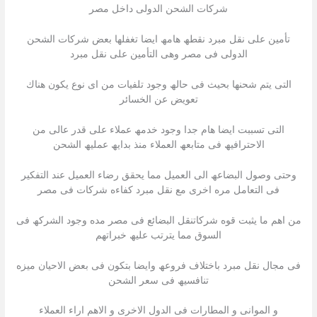
شركات الشحن الدولى داخل مصر
تأمین على نقل مبرد نقطھ ھامھ ایضا تغفلھا بعض شركات الشحن
الدولى فى مصر وھى التأمین على نقل مبرد
التى یتم شحنھا بحیث فى حالھ وجود تلفیات من اى نوع یكون ھناك
تعویض عن الخسائر
التى تسببت ایضا ھام جدا وجود خدمھ عملاء على قدر عالى من
الاحترافیھ فى متابعھ العملاء منذ بدایھ عملیھ الشحن
وحتى وصول البضاعھ الى العمیل مما یحقق رضاء العمیل عند التفكیر
فى التعامل مره اخرى مع نقل مبرد كفاءه شركات فى مصر
من اھم ما یثبت قوه شركاتنقل البضائع فى مصر مده وجود الشركھ فى
السوق مما یترتب علیھ خبراتھم
فى مجال نقل مبرد باختلاف فروعھ وایضا بتكون فى بعض الاحیان میزه
تنافسیھ فى سعر الشحن
و الموانى و المطارات فى الدول الاخرى و الاھم اراء العملاء