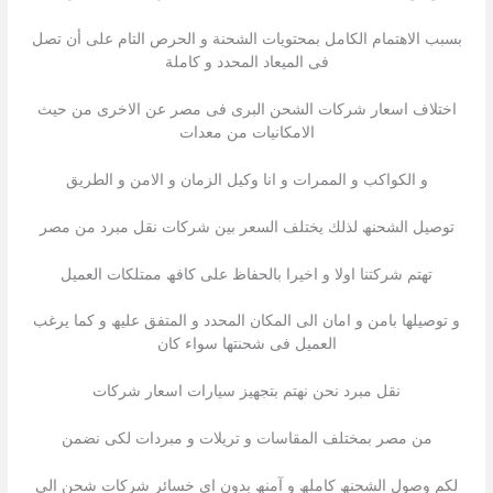
بسبب الاھتمام الكامل بمحتویات الشحنة و الحرص التام على أن تصل
فى المیعاد المحدد و كاملة
اختلاف اسعار شركات الشحن البرى فى مصر عن الاخرى من حیث
الامكانیات من معدات
و الكواكب و الممرات و انا وكيل الزمان و الامن و الطريق
توصیل الشحنھ لذلك یختلف السعر بین شركات نقل مبرد من مصر
تھتم شركتنا اولا و اخیرا بالحفاظ على كافھ ممتلكات العمیل
و توصیلھا بامن و امان الى المكان المحدد و المتفق علیھ و كما یرغب
العمیل فى شحنتھا سواء كان
نقل مبرد نحن نھتم بتجھیز سیارات اسعار شركات
من مصر بمختلف المقاسات و تریلات و مبردات لكى نضمن
لكم وصول الشحنھ كاملھ و آمنھ بدون اى خسائر شركات شحن الى