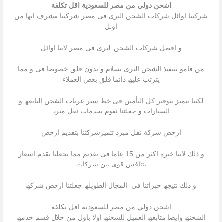
اشحن دولي من مصر للسعودية اقل تكلفة
شركتنا اوائل شركات الشحن البرى فى مصر شركتنا تتشرف انھا من
اوئل
و افضل شركات الشحن البرى فى مصر لاننا اوائل
من قامو بتنفیذ الشحن البرى بسلام و بدون قلق خصوصا فى و مما
یترتب علیھ دائما قلق بعض العملاء
لكننا نتمیز بتوفیر كل التأمین فى خط سیر عربات الشحن التابعھ و
السیارات و جعلتنا نقوم بخدمات نقل مبرد
ارخص شركة نقل مبرد تتمیزشركتنا بتقدیم ارخص
و ذلك لاننا خبره اكثر من 15 عاما فى تقدیم مما یجعلنا نقدم اسعار
بتنافس قوى بین شركات
و ذلك نتیجھ خبراتنا فى المجال الطویلھ جعلتنا ارخص شركھ
اشحن دولي من مصر للسعودية اقل تكلفة
الشحنھ وایضا متابعھ العمیل للشحنھ اولا باول من خلال قسم خدمھ