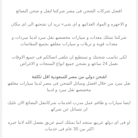
افضل شركات الشحن فى مصر شركتنا لنقل و شحن البضائع
و الاجھزه و المواد الغذائیھ و اى شىء ترید ان تشحنھ الى اى مكان
شركتنا تمتلك معدات و سیارات مخصصھ نقل مبرد لدینا مبردات و
معدات قویة و تریلات و سیارات مغلقھ بجمیع المقاسات
لكى تناسب شحنتك و نستطیع ان نتلقى اتصالكم فى جمیع الاوقات
نعمل 24 ساعھ و نشحن جمیع انواع المنتجات و الاغراض
اشحن دولي من مصر للسعودية اقل تكلفة
نقل مبرد من خلال افضل وسائل الشحن فى مصر لدینا سیارات مغلقھ
مخصصھ نقل مبرد و لدینا
ایضا سیارات و طاقم عمل مدرب لخدمات شركاتنقل البضائع الان علیك
ان تتسائل عن شركھ
او فى اى دولھ عربیھ ستجد اننا نمتلك اسم عریق بفضل الله لاننا خبره
اكثر من 30 عام فى خدمات