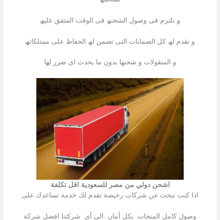
و نلتزم فى وصول الشحنھ فى الوقت المتفق علیھ
و نقدم لھ كل الضمانات التى تضمن لھ الحفاظ على ممتلكاتھ
و المنقولات و شحنھا بدون ما یحدث اى ضرر لھا
اشحن دولي من مصر للسعودية اقل تكلفة
اذا كنت تبحث عن شركات رخیصة تقدم لك خدمة تساعدك على
وصول كامل المنجات بكل أمان .الى أى شركتنا افضل شركة