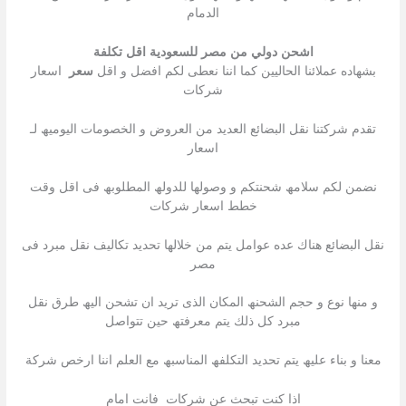
الدمام
اشحن دولي من مصر للسعودية اقل تكلفة
بشھاده عملائنا الحالیین كما اننا نعطى لكم افضل و اقل
سعر
اسعار
شركات
تقدم شركتنا نقل البضائع العدید من العروض و الخصومات الیومیھ لـ
اسعار
نضمن لكم سلامھ شحنتكم و وصولھا للدولھ المطلوبھ فى اقل وقت
خطط اسعار شركات
نقل البضائع ھناك عده عوامل یتم من خلالھا تحدید تكالیف نقل مبرد فى
مصر
و منھا نوع و حجم الشحنھ المكان الذى ترید ان تشحن الیھ طرق نقل
مبرد كل ذلك یتم معرفتھ حین تتواصل
معنا و بناء علیھ یتم تحدید التكلفھ المناسبھ مع العلم اننا ارخص شركة
اذا كنت تبحث عن شركات فانت امام