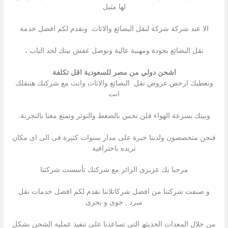
لها مثيل
الا عند شركة شركة لنقل البضائع والاثاث ونقدم لكم افضل خدمة
نقل البضائع بجودة ومهنية عالية ونوصل عفش بيتك لحد الباب ،
اشحن دولي من مصر للسعودية اقل تكلفة
ونعطيك ارخص عروض نقل البضائع والاثاث وانت مع شركتك هننقلك
انت
وبيتك بسرعة الهواء فلن تحس بالضغط والتوتر وتمتع معنا بالتجربة.
فنحن متخصصون ولدينا خبرة على مدار سنوات كثيرة فى الى اى مكان
تريده باحترافية
مرحبا بك عزیزى الزائر مع شركتك تأسست شركتنا
و صنفت شركتنا من افضل شركاتلاننا نقدم لكم افضل خدمات نقل
مبرد , جوى و بحرى
من خلال المعدات الحدیثھ التى تساعدنا على تنفیذ عملیة الشحن بشكل