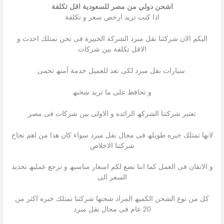
اشحن دولي من مصر للسعودية اقل تكلفة
اذا كنت ترید ارخص سعر و تكلفة
الیكم الان شركتنا نقل مبرد الشركة الخبیرة فى نحن نمتلك احدث و
الاقل تكلفة بین شركات
سیارات نقل مبرد لكى نعد للعمیل خدمة آمنھ تحمى
و تحافظ على ما ترید شحنھ
تعتبر شركتنا الشركھ الرائده و الاولى بین شركات فى مصر
لانھا تمتلك خبره طویلھ فى مجال نقل مبرد سواء كان ھذا من اھم نجاح
شركتنا الاخلاص
و الاتقان فى العمل كما اننا نضع لكم اسعار مناسبھ و ترجع عملیھ تحدید
السعر الى
كل من نوع الشحن الكمیھ المراد شحنھا شركتنا تمتلك خبره اكثر من
20 عام فى مجال نقل مبرد