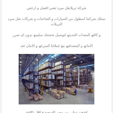
شركة تريلانقل مبرد تعتبر افضل و ارخص
تمتلك شركتنا اسطول من السیارات و الشاحنات و شركات نقل مبرد
التریلات
و كافھ المعدات الحدیثھ لتوصیل شحنتك سلیمھ بدون اى ضرر
الامانھ و المصدقیھ مع عملائنا السرعھ و الامان عند
اشحن دولي من مصر للسعودية اقل تكلفة