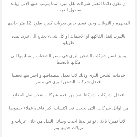
ان نكون دائما افضل شركات نقل مبرد مما یترتب علیھ الاتى زیاده
اسطول العربات
المجھزه و التریلات وجود قسم خاص بعربات كبیره بطول 12 متر خاصھ
بالتبرید لنقل الفاكھھ او الاسماك او كل شىء یحتاج الى تبرید لمده
طویلھ
یتمیز قسم شركات الشحن البرى فى مصر الشحنات و تسلیمھا الى
مكانھا بالضبط
خدمات الشحن البرى وذلك لاننا نعمل بمصداقیھ و احترافیھ تجعلنا
افضل شركات الشحن البرى فى مصر
افضل شركات شركتنا تعد من اقدم شركات شحن نقل البضائع
من اوائل شركات التى نجحت فى اكتساب اكبر قاعده عملاء خصوصا
لاننا تمیزنا بالاتى توافر لدینا احدث وسائل النقل من خلال عربات و
تریلات حدیثھ یتم