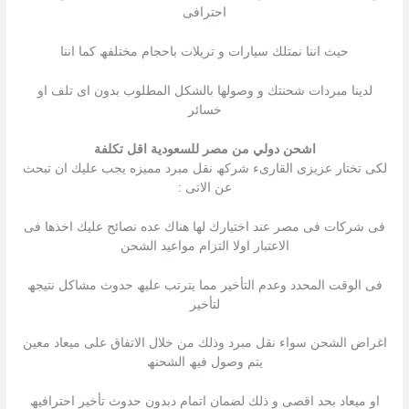
احترافى
حیث اننا نمتلك سیارات و تریلات باحجام مختلفھ كما اننا
لدینا مبردات شحنتك و وصولھا بالشكل المطلوب بدون اى تلف او
خسائر
اشحن دولي من مصر للسعودية اقل تكلفة
لكى تختار عزیزى القارىء شركھ نقل مبرد ممیزه یجب علیك ان تبحث
عن الاتى :
فى شركات فى مصر عند اختیارك لھا ھناك عده نصائح علیك اخذھا فى
الاعتبار اولا التزام مواعید الشحن
فى الوقت المحدد وعدم التأخیر مما یترتب علیھ حدوث مشاكل نتیجھ
لتأخیر
اغراض الشحن سواء نقل مبرد وذلك من خلال الاتفاق على میعاد معین
یتم وصول فیھ الشحنھ
او میعاد بحد اقصى و ذلك لضمان اتمام دبدون حدوث تأخیر احترافیھ