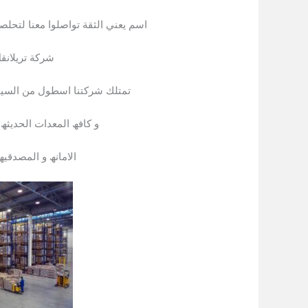
اسم يعني الثقة تواصلوا معنا لتحلص
شركة تريلانق
تمتلك شركتنا اسطول من السیار
و كافھ المعدات الحدیث
الامانھ و المصدقیھ