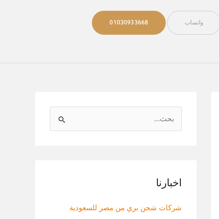
واتساب
01030933668
ا
ل
ب
ح
ث
اخبارنا
ع
شركات شحن بري من مصر للسعودية
ن