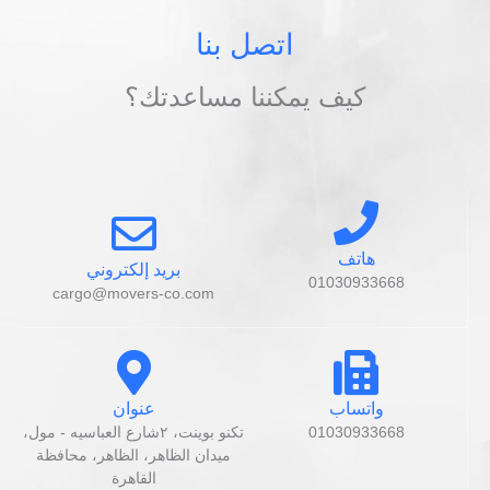
اتصل بنا
كيف يمكننا مساعدتك؟
هاتف
بريد إلكتروني
01030933668
cargo@movers-co.com
واتساب
عنوان
01030933668
تكنو بوينت، ٢شارع العباسيه - مول،
ميدان الظاهر، الظاهر، محافظة
القاهرة‬