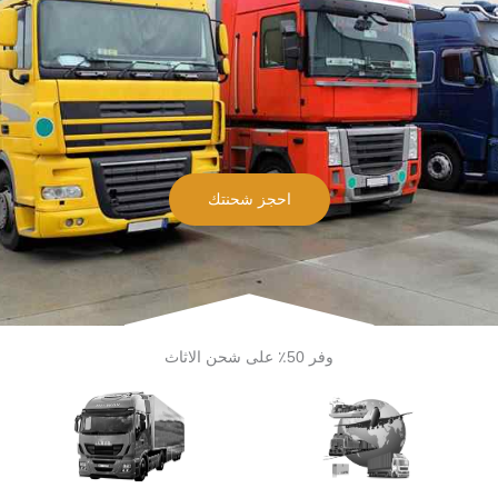
احجز شحنتك
وفر 50٪ على شحن الاثاث