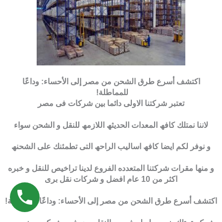
اكتشف أسرع طرق الشحن من مصر إلى الأحساء: وداعًا
للمماطلة!
تعتبر شركتنا الاولى دائما بین شركات فى مصر
لاننا نمتلك كافھ المعدات الحدیثھ اللازمھ للنقل و الشحن سواء
و نوفر لكم ایضا كافھ اسالیب الراحھ التى تطمئنك على الشحنھ
و منھا مقرات شركتنا المتعدده الفروع لدینا تراخیص للنقل و خبره
اكثر من 10 عام افضل و شركات نقل برى
اكتشف أسرع طرق الشحن من مصر إلى الأحساء: وداعًا للمماطلة!