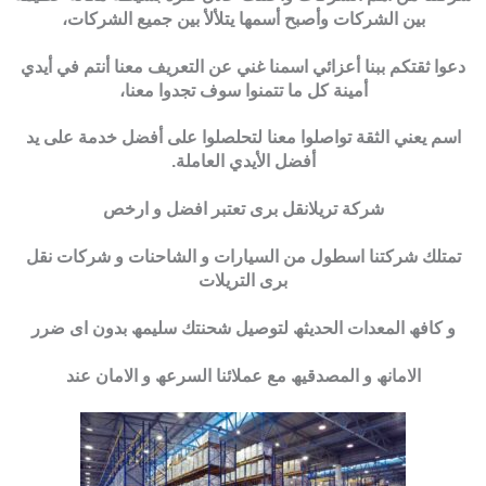
بين الشركات وأصبح أسمها يتلألأ بين جميع الشركات،
دعوا ثقتكم ببنا أعزائي اسمنا غني عن التعريف معنا أنتم في أيدي
أمينة كل ما تتمنوا سوف تجدوا معنا،
اسم يعني الثقة تواصلوا معنا لتحلصلوا على أفضل خدمة على يد
أفضل الأيدي العاملة.
شركة تريلانقل برى تعتبر افضل و ارخص
تمتلك شركتنا اسطول من السیارات و الشاحنات و شركات نقل
برى التریلات
و كافھ المعدات الحدیثھ لتوصیل شحنتك سلیمھ بدون اى ضرر
الامانھ و المصدقیھ مع عملائنا السرعھ و الامان عند