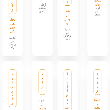
شحن
ة
ر
بري
اعلى
ا
تكلفة
ارخ
ق
شحن
ص
شح
سعر
ن
بحر
تخلي
ي
ص
جمر
جزئ
كى
ى
وحاوي
تصدي
ات
ر
واستي
راد
ت
ا
م
ج
ج
س
خ
ز
ه
ت
ا
ئ
ي
ل
ز
ى
ز
ا
ن
و
م
ك
و
ل
التعبئ
تخزي
ت
ى
ة
ن
س
والش
وتجمي