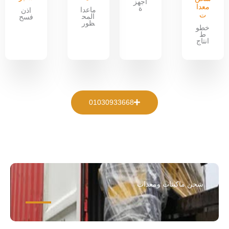
اجهز
معدا
ة
ماعدا
اذن
ت
المح
فسح
ظور
خطو
ط
انتاج
01030933668
شحن ماكينات ومعدات