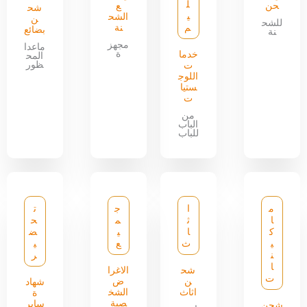
ل
حن
ع
شح
ي
الشح
ن
للشح
م
نة
بضائع
نة
مجهز
ماعدا
ة
خدما
المح
ظور
ت
اللوج
ستيا
ت
من
الباب
للباب
م
ا
ج
ت
ا
ث
م
ح
ك
ا
ي
ض
ي
ث
ع
ي
ن
ر
ا
شح
الاغرا
ت
ن
ض
شهاد
اثاث
الشخ
ة
صية
سابر
شحن