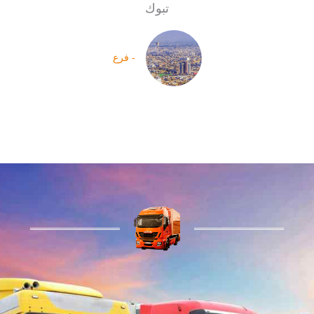
تبوك
- فرع