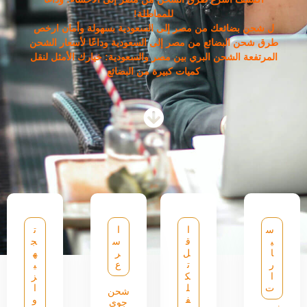
للمماطلة!
ل شحن بضائعك من مصر إلى السعودية بسهولة وأمان ارخص
طرق شحن البضائع من مصر إلى السعودية وداعًا لأسعار الشحن
المرتفعة الشحن البري بين مصر والسعودية: خيارك الأمثل لنقل
كميات كبيرة من البضائع
س
ا
ا
ت
ي
ق
س
ج
ا
ل
ر
ه
ر
ت
ع
ي
ا
ك
ز
ت
ل
ا
شحن
ف
و
جوي