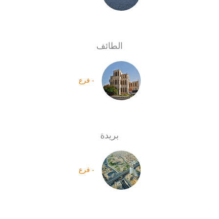
الطائف
- فرع
بريدة
- فرع