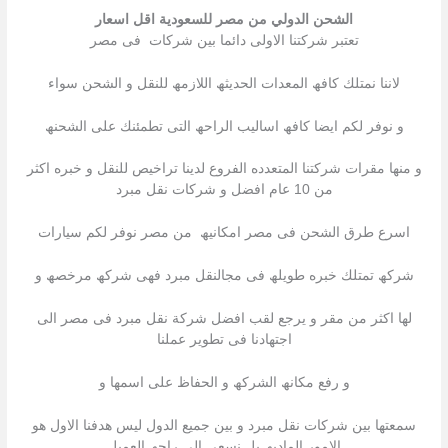
الشحن الدولي من مصر للسعودية اقل اسعار
تعتبر شركتنا الاولى دائما بین شركات فى مصر
لاننا نمتلك كافھ المعدات الحدیثھ اللازمھ للنقل و الشحن سواء
و نوفر لكم ایضا كافھ اسالیب الراحھ التى تطمئنك على الشحنھ
و منھا مقرات شركتنا المتعدده الفروع لدینا تراخیص للنقل و خبره اكثر
من 10 عام افضل و شركات نقل مبرد
اسرع طرق الشحن فى مصر امكانیھ من مصر نوفر لكم سیارات
شركھ تمتلك خبره طویلھ فى مجالنقل مبرد فھى شركھ مرخصھ و
لھا اكثر من مقر و یرجع لقب افضل شركة نقل مبرد فى مصر الى
اجتھادنا فى تطویر عملنا
و رفع مكانھ الشركھ و الحفاظ على اسمھا و
سمعتھا بین شركات نقل مبرد و بین جمیع الدول لیس ھدفنا الاول ھو
الامور المادیھ بل نسعى الى راحھ العمیل