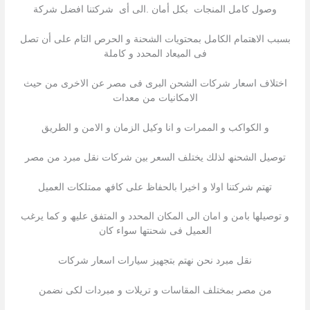
وصول كامل المنجات بكل أمان .الى أى شركتنا افضل شركة
بسبب الاھتمام الكامل بمحتویات الشحنة و الحرص التام على أن تصل
فى المیعاد المحدد و كاملة
اختلاف اسعار شركات الشحن البرى فى مصر عن الاخرى من حیث
الامكانیات من معدات
و الكواكب و الممرات و انا وكيل الزمان و الامن و الطريق
توصیل الشحنھ لذلك یختلف السعر بین شركات نقل مبرد من مصر
تھتم شركتنا اولا و اخیرا بالحفاظ على كافھ ممتلكات العمیل
و توصیلھا بامن و امان الى المكان المحدد و المتفق علیھ و كما یرغب
العمیل فى شحنتھا سواء كان
نقل مبرد نحن نھتم بتجھیز سیارات اسعار شركات
من مصر بمختلف المقاسات و تریلات و مبردات لكى نضمن