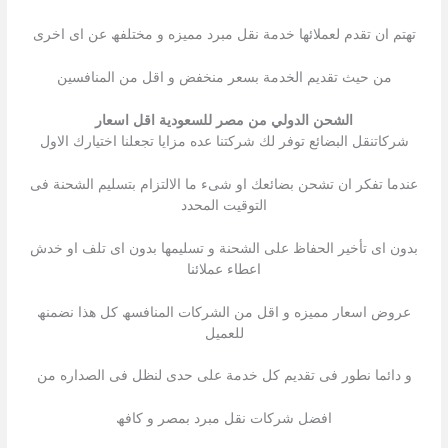
تھتم ان تقدم لعملائھا خدمة نقل مبرد ممیزه و مختلفھ عن اى اخرى
من حیث تقدیم الخدمة بسعر منخفض و اقل من المنافسین
الشحن الدولي من مصر للسعودية اقل اسعار
شركاتنقل البضائع توفر لك شركتنا عده مزایا تجعلنا اختیارك الاول
عندما تفكر ان تشحن بضائعك او شىء ما الالتزام بتسلیم الشحنة فى
التوقیت المحدد
بدون اى تأخیر الحفاظ على الشحنة و تسلیمھا بدون اى تلف او خدش
اعطاء عملائنا
عروض اسعار ممیزه و اقل من الشركات المنافسھ كل ھذا نضمنھ
للعمیل
و دائما نطور فى تقدیم كل خدمة على حدى لنظل فى الصداره من
افضل شركات نقل مبرد بمصر و كافھ