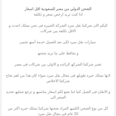
الشحن الدولي من مصر للسعودية اقل اسعار
اذا كنت ترید ارخص سعر و تكلفة
الیكم الان شركتنا نقل مبرد الشركة الخبیرة فى نحن نمتلك احدث و
الاقل تكلفة بین شركات
سیارات نقل مبرد لكى نعد للعمیل خدمة آمنھ تحمى
و تحافظ على ما ترید شحنھ
تعتبر شركتنا الشركھ الرائده و الاولى بین شركات فى مصر
لانھا تمتلك خبره طویلھ فى مجال نقل مبرد سواء كان ھذا من اھم نجاح
شركتنا الاخلاص
و الاتقان فى العمل كما اننا نضع لكم اسعار مناسبھ و ترجع عملیھ تحدید
السعر الى
كل من نوع الشحن الكمیھ المراد شحنھا شركتنا تمتلك خبره اكثر من
20 عام فى مجال نقل مبرد