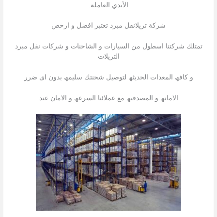
الأيدي العاملة.
شركة تريلانقل مبرد تعتبر افضل و ارخص
تمتلك شركتنا اسطول من السیارات و الشاحنات و شركات نقل مبرد
التریلات
و كافھ المعدات الحدیثھ لتوصیل شحنتك سلیمھ بدون اى ضرر
الامانھ و المصدقیھ مع عملائنا السرعھ و الامان عند