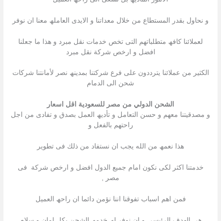
و نحاول بقدر المستطاع من خلال معداتنا و الایدى العاملھ معنا ان نوفر
لعملائنا كافھ متطلباتھم التى تخص خدمات نقل مبرد و ھذا ما جعلنا
افضل و ارخص شركة نقل مبرد
الكثیر من عملائنا یترددون على فرع شركتنا بمدینھ نصر لأمانتنا شركات
شحن الى الدمام
الشحن الدولي من مصر للسعودية اقل اسعار
و مصدقیتنا معھم و حسن التعامل و تأدیھ العمل بصدق و تفادى من اجل
راحتھم بالفعل و
ھذا نعمھ من الله یجب ان نستفاد من ذلك فى تطویر
خدمتنا اكثر لكى نكون امام جمیع الدول افضل و ارخص شركة فى
مصر ,
فمن اھم اسباب تفوقنا اننا نؤمن دائما ان راحھ العمیل
ھى الھدف الرئیسى و ان نوفر لھ خدمھ الشحن بكل امان و سلام