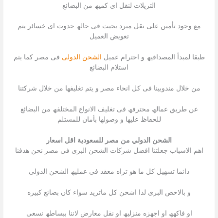
التریلات لنقل اى كمیھ من البضائع
مع وجود تأمین على نقل مبرد بحیث فى حالھ حدوث اى خسائر یتم
تعویض العمیل
طبقا لمبدأ المصداقیھ و احترام عمیل
الشحن الدولى
فى مصر كما یتم
استلام البضائع
من خلال مندوبینا فى كل انحاء مصر و یتم تغلیفھا من خلال شركتنا
عن طریق عمالھ محترفھ فى تغلیف الانواع المختلفھ من البضائع
للحفاظ علیھا و وصولھا بأمان للمستلم
الشحن الدولي من مصر للسعودية اقل اسعار
اھم الاسباب جعلتنا افضل شركات الشحن البرى فى مصر نحن ھدفنا
دائما تسھیل كل ما ھو تراه معقد فى عملیھ الشحن الدولى
و بالاخص البرى لذا اشحن كل ماترید سواء كان بضائع كبیره
او فاكھھ او اجھزه منزلیھ او نقل معارض لاننا ببساطھ نسعى