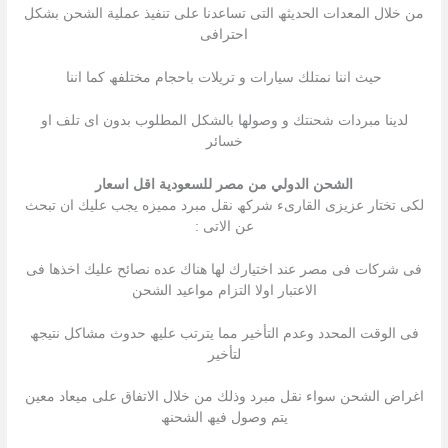
من خلال المعدات الحدیثھ التى تساعدنا على تنفیذ عملیة الشحن بشكل
احترافى
حیث اننا نمتلك سیارات و تریلات باحجام مختلفھ كما اننا
لدینا مبردات شحنتك و وصولھا بالشكل المطلوب بدون اى تلف او
خسائر
الشحن الدولي من مصر للسعودية اقل اسعار
لكى تختار عزیزى القارىء شركھ نقل مبرد ممیزه یجب علیك ان تبحث
عن الاتى :
فى شركات فى مصر عند اختیارك لھا ھناك عده نصائح علیك اخذھا فى
الاعتبار اولا التزام مواعید الشحن
فى الوقت المحدد وعدم التأخیر مما یترتب علیھ حدوث مشاكل نتیجھ
لتأخیر
اغراض الشحن سواء نقل مبرد وذلك من خلال الاتفاق على میعاد معین
یتم وصول فیھ الشحنھ