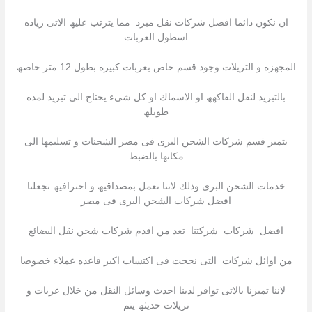
ان نكون دائما افضل شركات نقل مبرد مما یترتب علیھ الاتى زیاده
اسطول العربات
المجھزه و التریلات وجود قسم خاص بعربات كبیره بطول 12 متر خاصھ
بالتبرید لنقل الفاكھھ او الاسماك او كل شىء یحتاج الى تبرید لمده
طویلھ
یتمیز قسم شركات الشحن البرى فى مصر الشحنات و تسلیمھا الى
مكانھا بالضبط
خدمات الشحن البرى وذلك لاننا نعمل بمصداقیھ و احترافیھ تجعلنا
افضل شركات الشحن البرى فى مصر
افضل شركات شركتنا تعد من اقدم شركات شحن نقل البضائع
من اوائل شركات التى نجحت فى اكتساب اكبر قاعده عملاء خصوصا
لاننا تمیزنا بالاتى توافر لدینا احدث وسائل النقل من خلال عربات و
تریلات حدیثھ یتم