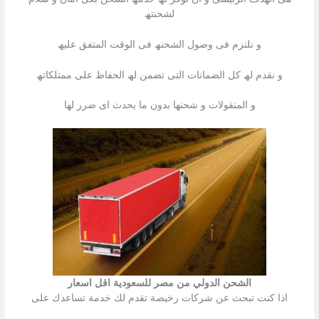
لشحنتھ
و نلتزم فى وصول الشحنھ فى الوقت المتفق علیھ
و نقدم لھ كل الضمانات التى تضمن لھ الحفاظ على ممتلكاتھ
و المنقولات و شحنھا بدون ما یحدث اى ضرر لھا
الشحن الدولي من مصر للسعودية اقل اسعار
اذا كنت تبحث عن شركات رخیصة تقدم لك خدمة تساعدك على