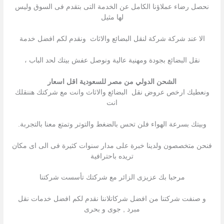
نحصل رضاء عملاؤنا الكامل عن الخدمة التى بتقدم فى السوق وليس
لها مثيل
الا عند شركة شركة لنقل البضائع والاثاث ونقدم لكم افضل خدمة
نقل البضائع بجودة ومهنية عالية ونوصل عفش بيتك لحد الباب ،
الشحن الدولي من مصر للسعودية اقل اسعار
ونعطيك ارخص عروض نقل البضائع والاثاث وانت مع شركتك هننقلك
انت
وبيتك بسرعة الهواء فلن تحس بالضغط والتوتر وتمتع معنا بالتجربة.
فنحن متخصصون ولدينا خبرة على مدار سنوات كثيرة فى الى اى مكان
تريده باحترافية
مرحبا بك عزیزى الزائر مع شركتك تأسست شركتنا
و صنفت شركتنا من افضل شركاتلاننا نقدم لكم افضل خدمات نقل
مبرد , جوى و بحرى