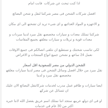
اذا كنت تبحث عن شركات فانت امام
افضل شركات الشحن فى مصر شركتنا لنقل و شحن البضائع
و الاجھزه و المواد الغذائیھ و اى شىء ترید ان تشحنھ الى اى مكان
شركتنا تمتلك معدات و سیارات مخصصھ نقل مبرد لدینا مبردات و
معدات قویة و تریلات و سیارات مغلقھ بجمیع المقاسات
لكى تناسب شحنتك و نستطیع ان نتلقى اتصالكم فى جمیع الاوقات
نعمل 24 ساعھ و نشحن جمیع انواع المنتجات و الاغراض
الشحن الدولي من مصر للسعودية اقل اسعار
نقل مبرد من خلال افضل وسائل الشحن فى مصر لدینا سیارات مغلقھ
مخصصھ نقل مبرد و لدینا
ایضا سیارات و طاقم عمل مدرب لخدمات شركاتنقل البضائع الان علیك
ان تتسائل عن شركھ
او فى اى دولھ عربیھ ستجد اننا نمتلك اسم عریق بفضل الله لاننا خبره
اكثر من 30 عام فى خدمات