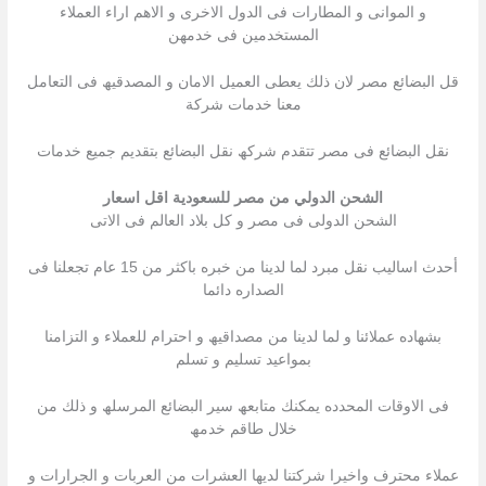
و الموانى و المطارات فى الدول الاخرى و الاھم اراء العملاء
المستخدمین فى خدمھن
قل البضائع مصر لان ذلك یعطى العمیل الامان و المصدقیھ فى التعامل
معنا خدمات شركة
نقل البضائع فى مصر تتقدم شركھ نقل البضائع بتقدیم جمیع خدمات
الشحن الدولي من مصر للسعودية اقل اسعار
الشحن الدولى فى مصر و كل بلاد العالم فى الاتى
أحدث اسالیب نقل مبرد لما لدینا من خبره باكثر من 15 عام تجعلنا فى
الصداره دائما
بشھاده عملائنا و لما لدینا من مصداقیھ و احترام للعملاء و التزامنا
بمواعید تسلیم و تسلم
فى الاوقات المحدده یمكنك متابعھ سیر البضائع المرسلھ و ذلك من
خلال طاقم خدمھ
عملاء محترف واخیرا شركتنا لدیھا العشرات من العربات و الجرارات و