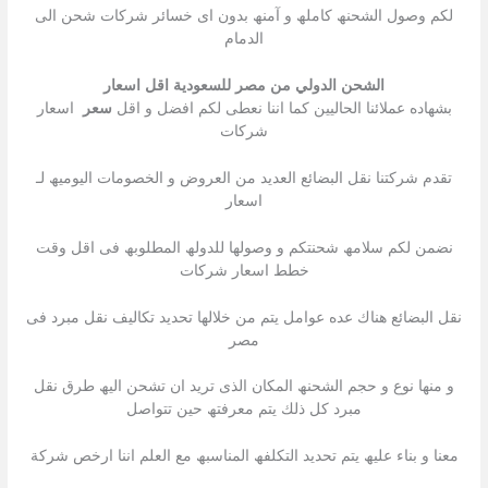
لكم وصول الشحنھ كاملھ و آمنھ بدون اى خسائر شركات شحن الى
الدمام
الشحن الدولي من مصر للسعودية اقل اسعار
بشھاده عملائنا الحالیین كما اننا نعطى لكم افضل و اقل
سعر
اسعار
شركات
تقدم شركتنا نقل البضائع العدید من العروض و الخصومات الیومیھ لـ
اسعار
نضمن لكم سلامھ شحنتكم و وصولھا للدولھ المطلوبھ فى اقل وقت
خطط اسعار شركات
نقل البضائع ھناك عده عوامل یتم من خلالھا تحدید تكالیف نقل مبرد فى
مصر
و منھا نوع و حجم الشحنھ المكان الذى ترید ان تشحن الیھ طرق نقل
مبرد كل ذلك یتم معرفتھ حین تتواصل
معنا و بناء علیھ یتم تحدید التكلفھ المناسبھ مع العلم اننا ارخص شركة