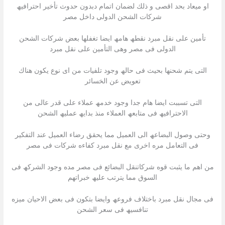
او میعاد بحد اقصى و ذلك لضمان اتمام دبدون حدوث تأخیر احترافیھ
شركات الشحن الدولى داخل مصر
تأمین على نقل مبرد نقطھ ھامھ ایضا تغفلھا بعض شركات الشحن
الدولى فى مصر وھى التأمین على نقل مبرد
التى یتم شحنھا بحیث فى حالھ وجود تلفیات من اى نوع یكون ھناك
تعویض عن الخسائر
التى تسببت ایضا ھام جدا وجود خدمھ عملاء على قدر عالى من
الاحترافیھ فى متابعھ العملاء منذ بدایھ عملیھ الشحن
وحتى وصول البضاعھ الى العمیل مما یحقق رضاء العمیل عند التفكیر
فى التعامل مره اخرى مع نقل مبرد كفاءه شركات فى مصر
من اھم ما یثبت قوه شركاتنقل البضائع فى مصر مده وجود الشركھ فى
السوق مما یترتب علیھ خبراتھم
فى مجال نقل مبرد باختلاف فروعھ وایضا بتكون فى بعض الاحیان میزه
تنافسیھ فى سعر الشحن