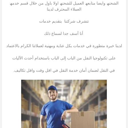
الشحنھ وایضا متابعھ العمیل للشحنھ اولا باول من خلال قسم خدمھ
العملاء المحترف لدینا
تتشرف شركتنا بتقدیم خدمات
أنا آسف جدا لسماع ذلك
لدينا خبرة متطورة في خدمات بكل عناية ومهنية لعملائنا الكرام بالاعتماد
على تكنولوجيا النقل من الباب إلى الباب باستخدام أحدث الآليات
في النقل لضمان أمان خدمة النقل في اقل وقت واقل تكاليف.