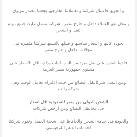
و الجویھ فاعمال شركتنا و تعاملاتنا الخارجیھ یجعلنا مصدر موثوق
و محل ثقھ العملاء داخل و خارج مصر , شركتنا تسھل علیك جمیع مھام
النقل و الشحن
بجوده عالیھ و اسعار مناسبھ و قلیلھ بالنسبھ شركتنا متمیزه فى
مجالات داخل و خارج مصر
فلدينا القدرة على نقل مبرد من الباب للباب وذلك باقل الاسعار على
مستوي جمهورية مصر العربية
ومن افضل شركاتنقل البضائع من حيث الالتزام بعامل الوقت وهى
شركة رائدة
الشحن الدولي من مصر للسعودية اقل اسعار
فى مجالنقل البضائع ومن ارخص شركات
والجودة فى خدمة الشحن والحافاظ على شحنة العميل وتقوم شركتنا
لخدمات الدعم اللوجيستي