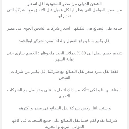
الشحن الدولي من مصر للسعودية اقل اسعار
من ضمن العوامل التى ینظر لھا كل عمیل قبل الاتفاق مع الشركھ التى
تقدم لھ
خدمة نقل البضائع ھى التكلفھ , اسعار شركات الشحن الجوى فى مصر
اقل بكثیر مما یتوقع العمیل و لذلك تنفرد شركھ ابوالحمد
بتقدیم خصم یصل الى 30 %لعملائنا الجدد ملحوظھ : الخصم سارى حتى
نھایة الشھر
فقط نقل مبرد سعر نقل البضائع مع شركتنا اقل بكثیر من شركات
الشحن
المنافسھ لنا و لكى تتأكد من ذلك اتصل بنا على و تواصل مع الشركات
الاخرى
و ستجد اننا ارخص شركة نقل البضائع فى مصر و اكثرھم
شركتنا تقدم لكم خدماتنقل البضائع على جمیع الشحنات فى كافھ
الموانى البریھ و البحریة