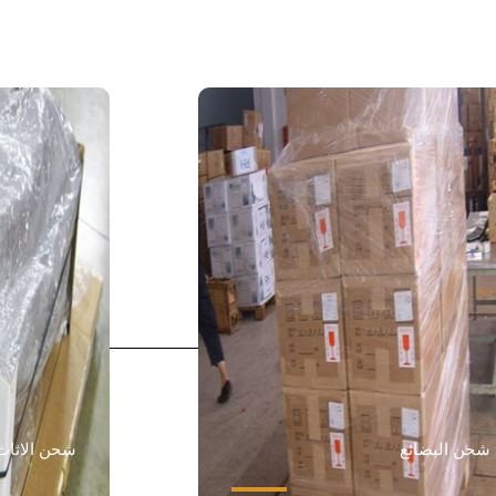
شحن البضائع
شحن الاثاث