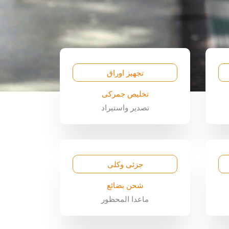
تجهيز اوراق
تخليص جمركى
تصدير واستيراد
جزئى وكلى
شحن بضائع
ماعدا المحظور