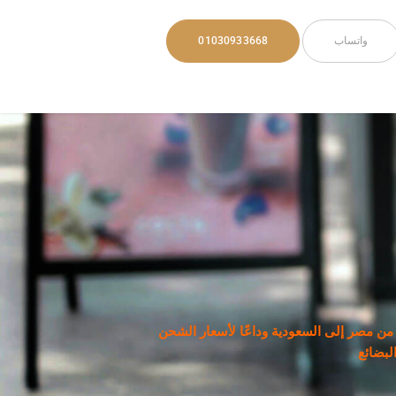
واتساب
01030933668
 مصر إلى السعودية وداعًا لأسعار الشحن
لبضائع