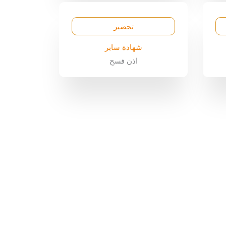
تحضير
شهادة سابر
اذن فسح