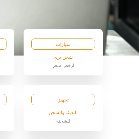
سيارات
شحن بري
ارخص سعر
تجهيز
التعبئة والشحن
للشحنة