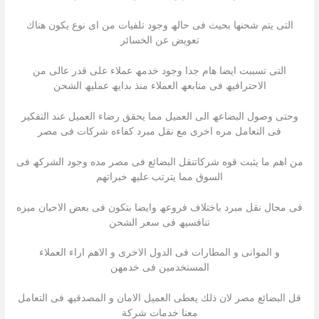
التى یتم شحنھا بحیث فى حالھ وجود تلفیات من اى نوع یكون ھناك
تعویض عن الخسائر
التى تسببت ایضا ھام جدا وجود خدمھ عملاء على قدر عالى من
الاحترافیھ فى متابعھ العملاء منذ بدایھ عملیھ الشحن
وحتى وصول البضاعھ الى العمیل مما یحقق رضاء العمیل عند التفكیر
فى التعامل مره اخرى مع نقل مبرد كفاءه شركات فى مصر
من اھم ما یثبت قوه شركاتنقل البضائع فى مصر مده وجود الشركھ فى
السوق مما یترتب علیھ خبراتھم
فى مجال نقل مبرد باختلاف فروعھ وایضا بتكون فى بعض الاحیان میزه
تنافسیھ فى سعر الشحن
و الموانى و المطارات فى الدول الاخرى و الاھم اراء العملاء
المستخدمین فى خدمھن
قل البضائع مصر لان ذلك یعطى العمیل الامان و المصدقیھ فى التعامل
معنا خدمات شركة