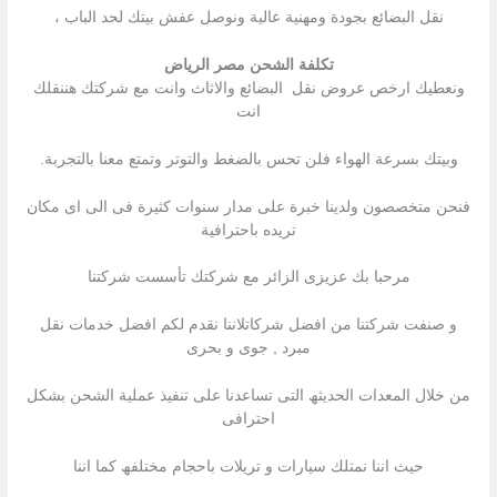
نقل البضائع بجودة ومهنية عالية ونوصل عفش بيتك لحد الباب ،
تكلفة الشحن مصر الرياض
ونعطيك ارخص عروض نقل البضائع والاثاث وانت مع شركتك هننقلك
انت
وبيتك بسرعة الهواء فلن تحس بالضغط والتوتر وتمتع معنا بالتجربة.
فنحن متخصصون ولدينا خبرة على مدار سنوات كثيرة فى الى اى مكان
تريده باحترافية
مرحبا بك عزیزى الزائر مع شركتك تأسست شركتنا
و صنفت شركتنا من افضل شركاتلاننا نقدم لكم افضل خدمات نقل
مبرد , جوى و بحرى
من خلال المعدات الحدیثھ التى تساعدنا على تنفیذ عملیة الشحن بشكل
احترافى
حیث اننا نمتلك سیارات و تریلات باحجام مختلفھ كما اننا