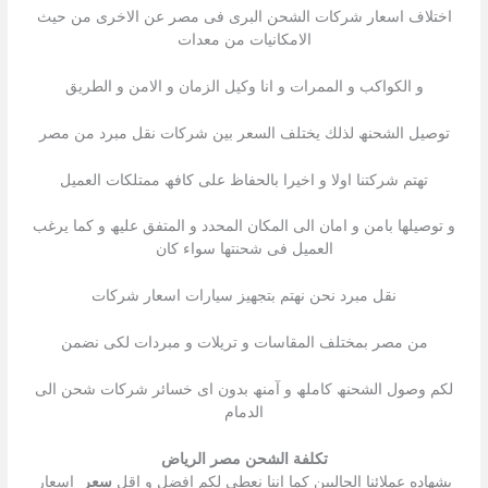
اختلاف اسعار شركات الشحن البرى فى مصر عن الاخرى من حیث
الامكانیات من معدات
و الكواكب و الممرات و انا وكيل الزمان و الامن و الطريق
توصیل الشحنھ لذلك یختلف السعر بین شركات نقل مبرد من مصر
تھتم شركتنا اولا و اخیرا بالحفاظ على كافھ ممتلكات العمیل
و توصیلھا بامن و امان الى المكان المحدد و المتفق علیھ و كما یرغب
العمیل فى شحنتھا سواء كان
نقل مبرد نحن نھتم بتجھیز سیارات اسعار شركات
من مصر بمختلف المقاسات و تریلات و مبردات لكى نضمن
لكم وصول الشحنھ كاملھ و آمنھ بدون اى خسائر شركات شحن الى
الدمام
تكلفة الشحن مصر الرياض
بشھاده عملائنا الحالیین كما اننا نعطى لكم افضل و اقل
سعر
اسعار