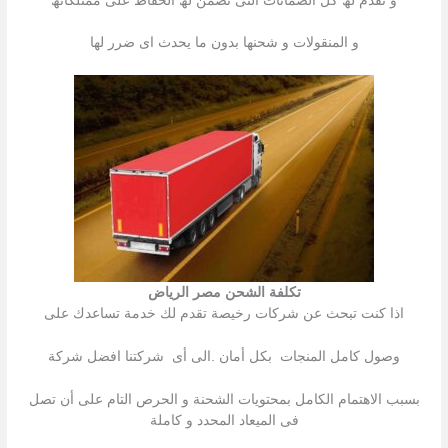
و نقدم لھ كل الضمانات التى تضمن لھ الحفاظ على ممتلكاتھ
و المنقولات و شحنھا بدون ما یحدث اى ضرر لھا
تكلفة الشحن مصر الرياض
اذا كنت تبحث عن شركات رخیصة تقدم لك خدمة تساعدك على
وصول كامل المنجات بكل أمان .الى أى شركتنا افضل شركة
بسبب الاھتمام الكامل بمحتویات الشحنة و الحرص التام على أن تصل
فى المیعاد المحدد و كاملة