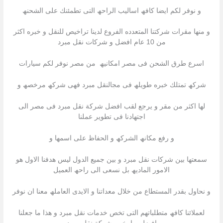
و نوفر لكم ایضا كافھ اسالیب الراحھ التى تطمئنك على الشحنھ
و منھا مقرات شركتنا المتعدده الفروع لدینا تراخیص للنقل و خبره اكثر
من 10 عام افضل و شركات نقل مبرد
اسرع طرق الشحن فى مصر امكانیھ من مصر نوفر لكم سیارات
شركھ تمتلك خبره طویلھ فى مجالنقل مبرد فھى شركھ مرخصھ و
لھا اكثر من مقر و یرجع لقب افضل شركة نقل مبرد فى مصر الى
اجتھادنا فى تطویر عملنا
و رفع مكانھ الشركھ و الحفاظ على اسمھا و
سمعتھا بین شركات نقل مبرد و بین جمیع الدول لیس ھدفنا الاول ھو
الامور المادیھ بل نسعى الى راحھ العمیل
و نحاول بقدر المستطاع من خلال معداتنا و الایدى العاملھ معنا ان نوفر
لعملائنا كافھ متطلباتھم التى تخص خدمات نقل مبرد و ھذا ما جعلنا