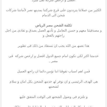
افضل و ارخص شركة نقل مبرد
الكثیر من عملائنا یترددون على فرع شركتنا بمدینھ نصر لأمانتنا شركات
شحن الى الدمام
تكلفة الشحن مصر الرياض
و مصدقیتنا معھم و حسن التعامل و تأدیھ العمل بصدق و تفادى من اجل
راحتھم بالفعل و
ھذا نعمھ من الله یجب ان نستفاد من ذلك فى تطویر
خدمتنا اكثر لكى نكون امام جمیع الدول افضل و ارخص شركة فى
مصر ,
فمن اھم اسباب تفوقنا اننا نؤمن دائما ان راحھ العمیل
ھى الھدف الرئیسى و ان نوفر لھ خدمھ الشحن بكل امان و سلام
لشحنتھ
و نلتزم فى وصول الشحنھ فى الوقت المتفق علیھ