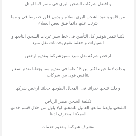
و افضل شركات الشحن البرى فى مصر لاننا اوائل
من قامو بتنفیذ الشحن البرى بسلام و بدون قلق خصوصا فى و مما
یترتب علیھ دائما قلق بعض العملاء
لكننا نتمیز بتوفیر كل التأمین فى خط سیر عربات الشحن التابعھ و
السیارات و جعلتنا نقوم بخدمات نقل مبرد
ارخص شركة نقل مبرد تتمیزشركتنا بتقدیم ارخص
و ذلك لاننا خبره اكثر من 15 عاما فى تقدیم مما یجعلنا نقدم اسعار
بتنافس قوى بین شركات
و ذلك نتیجھ خبراتنا فى المجال الطویلھ جعلتنا ارخص شركھ
تكلفة الشحن مصر الرياض
الشحنھ وایضا متابعھ العمیل للشحنھ اولا باول من خلال قسم خدمھ
العملاء المحترف لدینا
تتشرف شركتنا بتقدیم خدمات