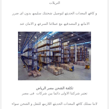
التریلات
و كافھ المعدات الحدیثھ لتوصیل شحنتك سلیمھ بدون اى ضرر
الامانھ و المصدقیھ مع عملائنا السرعھ و الامان عند
تكلفة الشحن مصر الرياض
تعتبر شركتنا الاولى دائما بین شركات فى مصر
لاننا نمتلك كافھ المعدات الحدیثھ اللازمھ للنقل و الشحن سواء