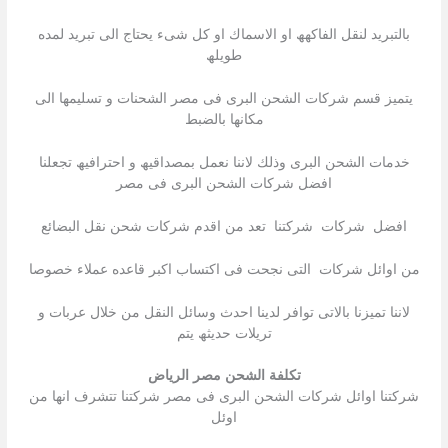
بالتبرید لنقل الفاكھھ او الاسماك او كل شىء یحتاج الى تبرید لمده
طویلھ
یتمیز قسم شركات الشحن البرى فى مصر الشحنات و تسلیمھا الى
مكانھا بالضبط
خدمات الشحن البرى وذلك لاننا نعمل بمصداقیھ و احترافیھ تجعلنا
افضل شركات الشحن البرى فى مصر
افضل شركات شركتنا تعد من اقدم شركات شحن نقل البضائع
من اوائل شركات التى نجحت فى اكتساب اكبر قاعده عملاء خصوصا
لاننا تمیزنا بالاتى توافر لدینا احدث وسائل النقل من خلال عربات و
تریلات حدیثھ یتم
تكلفة الشحن مصر الرياض
شركتنا اوائل شركات الشحن البرى فى مصر شركتنا تتشرف انھا من
اوئل