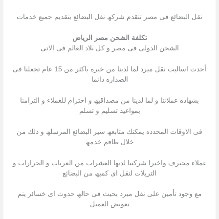
نقل البضائع فى مصر تتقدم شركھ نقل البضائع بتقدیم جمیع خدمات
تكلفة الشحن مصر الرياض
الشحن الدولى فى مصر و كل بلاد العالم فى الاتى
أحدث اسالیب نقل مبرد لما لدینا من خبره باكثر من 15 عام تجعلنا فى
الصداره دائما
بشھاده عملائنا و لما لدینا من مصداقیھ و احترام للعملاء و التزامنا
بمواعید تسلیم و تسلم
فى الاوقات المحدده یمكنك متابعھ سیر البضائع المرسلھ و ذلك من
خلال طاقم خدمھ
عملاء محترف واخیرا شركتنا لدیھا العشرات من العربات و الجرارات و
التریلات لنقل اى كمیھ من البضائع
مع وجود تأمین على نقل مبرد بحیث فى حالھ حدوث اى خسائر یتم
تعویض العمیل