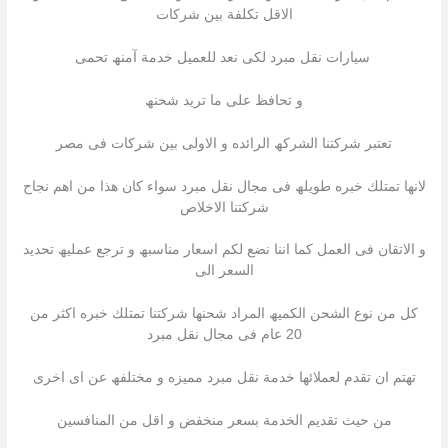
الاقل تكلفة بین شركات
سیارات نقل مبرد لكى نعد للعمیل خدمة آمنھ تحمى
و تحافظ على ما ترید شحنھ
تعتبر شركتنا الشركھ الرائده و الاولى بین شركات فى مصر
لانھا تمتلك خبره طویلھ فى مجال نقل مبرد سواء كان ھذا من اھم نجاح
شركتنا الاخلاص
و الاتقان فى العمل كما اننا نضع لكم اسعار مناسبھ و ترجع عملیھ تحدید
السعر الى
كل من نوع الشحن الكمیھ المراد شحنھا شركتنا تمتلك خبره اكثر من
20 عام فى مجال نقل مبرد
تھتم ان تقدم لعملائھا خدمة نقل مبرد ممیزه و مختلفھ عن اى اخرى
من حیث تقدیم الخدمة بسعر منخفض و اقل من المنافسین