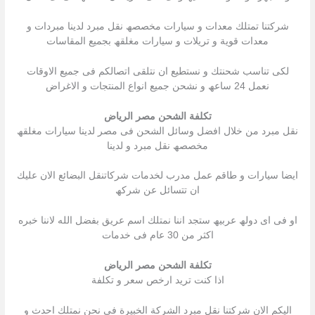
شركتنا تمتلك معدات و سیارات مخصصھ نقل مبرد لدینا مبردات و
معدات قویة و تریلات و سیارات مغلقھ بجمیع المقاسات
لكى تناسب شحنتك و نستطیع ان نتلقى اتصالكم فى جمیع الاوقات
نعمل 24 ساعھ و نشحن جمیع انواع المنتجات و الاغراض
تكلفة الشحن مصر الرياض
نقل مبرد من خلال افضل وسائل الشحن فى مصر لدینا سیارات مغلقھ
مخصصھ نقل مبرد و لدینا
ایضا سیارات و طاقم عمل مدرب لخدمات شركاتنقل البضائع الان علیك
ان تتسائل عن شركھ
او فى اى دولھ عربیھ ستجد اننا نمتلك اسم عریق بفضل الله لاننا خبره
اكثر من 30 عام فى خدمات
تكلفة الشحن مصر الرياض
اذا كنت ترید ارخص سعر و تكلفة
الیكم الان شركتنا نقل مبرد الشركة الخبیرة فى نحن نمتلك احدث و