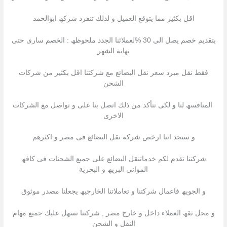
اقل بكثیر مما یتوقع العمیل و لذلك تنفرد شركھ ابوالحمد
بتقدیم خصم یصل الى 30 %لعملائنا الجدد ملحوظھ : الخصم سارى حتى
نھایة الشھر
فقط نقل مبرد سعر نقل البضائع مع شركتنا اقل بكثیر من شركات
الشحن
المنافسھ لنا و لكى تتأكد من ذلك اتصل بنا على و تواصل مع الشركات
الاخرى
و ستجد اننا ارخص شركة نقل البضائع فى مصر و اكثرھم
شركتنا تقدم لكم خدماتنقل البضائع على جمیع الشحنات فى كافھ
الموانى البریھ و البحریة
و الجویھ فاعمال شركتنا و تعاملاتنا الخارجیھ یجعلنا مصدر موثوق
و محل ثقھ العملاء داخل و خارج مصر , شركتنا تسھل علیك جمیع مھام
النقل و الشحن