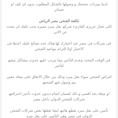
لدینا مبردات شحنتك و وصولھا بالشكل المطلوب بدون اى تلف او
خسائر
تكلفة الشحن مصر الرياض
لكى تختار عزیزى القارىء شركھ نقل مبرد ممیزه یجب علیك ان تبحث
عن الاتى :
فى شركات فى مصر عند اختیارك لھا ھناك عده نصائح علیك اخذھا فى
الاعتبار اولا التزام مواعید الشحن
فى الوقت المحدد وعدم التأخیر مما یترتب علیھ حدوث مشاكل نتیجھ
لتأخیر
اغراض الشحن سواء نقل مبرد وذلك من خلال الاتفاق على میعاد معین
یتم وصول فیھ الشحنھ
او میعاد بحد اقصى و ذلك لضمان اتمام دبدون حدوث تأخیر احترافیھ
شركات الشحن الدولى داخل مصر
تأمین على نقل مبرد نقطھ ھامھ ایضا تغفلھا بعض شركات الشحن
الدولى فى مصر وھى التأمین على نقل مبرد