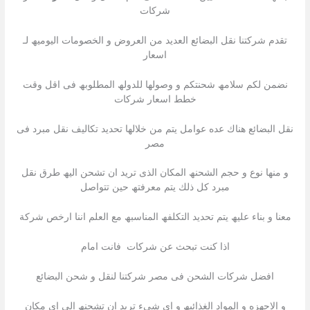
شركات
تقدم شركتنا نقل البضائع العدید من العروض و الخصومات الیومیھ لـ
اسعار
نضمن لكم سلامھ شحنتكم و وصولھا للدولھ المطلوبھ فى اقل وقت
خطط اسعار شركات
نقل البضائع ھناك عده عوامل یتم من خلالھا تحدید تكالیف نقل مبرد فى
مصر
و منھا نوع و حجم الشحنھ المكان الذى ترید ان تشحن الیھ طرق نقل
مبرد كل ذلك یتم معرفتھ حین تتواصل
معنا و بناء علیھ یتم تحدید التكلفھ المناسبھ مع العلم اننا ارخص شركة
اذا كنت تبحث عن شركات فانت امام
افضل شركات الشحن فى مصر شركتنا لنقل و شحن البضائع
و الاجھزه و المواد الغذائیھ و اى شىء ترید ان تشحنھ الى اى مكان