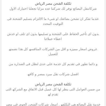
تكلفة الشحن مصر الرياض
شركاتنقل البضائع توفر لك شركتنا عده مزایا تجعلنا اختیارك الاول
عندما تفكر ان تشحن بضائعك او شىء ما الالتزام بتسلیم الشحنة فى
التوقیت المحدد
بدون اى تأخیر الحفاظ على الشحنة و تسلیمھا بدون اى تلف او خدش
اعطاء عملائنا
عروض اسعار ممیزه و اقل من الشركات المنافسھ كل ھذا نضمنھ
للعمیل
و دائما نطور فى تقدیم كل خدمة على حدى لنظل فى الصداره من
افضل شركات نقل مبرد بمصر و كافھ
تكلفة الشحن مصر الرياض
من ضمن العوامل التى ینظر لھا كل عمیل قبل الاتفاق مع الشركھ التى
تقدم لھ
خدمة نقل البضائع ھى التكلفھ , اسعار شركات الشحن الجوى فى مصر