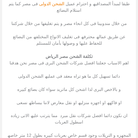
طبقا لمبدأ المصداقیھ و احترام عمیل
الشحن الدولى
فى مصر كما یتم
استلام البضائع
من خلال مندوبینا فى كل انحاء مصر و یتم تغلیفھا من خلال شركتنا
عن طریق عمالھ محترفھ فى تغلیف الانواع المختلفھ من البضائع
للحفاظ علیھا و وصولھا بأمان للمستلم
تكلفة الشحن مصر الرياض
اھم الاسباب جعلتنا افضل شركات الشحن البرى فى مصر نحن ھدفنا
دائما تسھیل كل ما ھو تراه معقد فى عملیھ الشحن الدولى
و بالاخص البرى لذا اشحن كل ماترید سواء كان بضائع كبیره
او فاكھھ او اجھزه منزلیھ او نقل معارض لاننا ببساطھ نسعى
ان نكون دائما افضل شركات نقل مبرد مما یترتب علیھ الاتى زیاده
اسطول العربات
المجھزه و التریلات وجود قسم خاص بعربات كبیره بطول 12 متر خاصھ