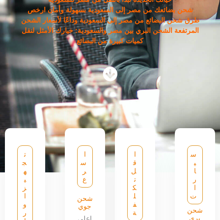
شحن بضائعك من مصر إلى السعودية بسهولة وأمان ارخص
طرق شحن البضائع من مصر إلى السعودية وداعًا لأسعار الشحن
المرتفعة الشحن البري بين مصر والسعودية: خيارك الأمثل لنقل
كميات كبيرة من البضائع
س
ا
ا
ت
ي
ق
س
ج
ا
ل
ر
ه
ر
ت
ع
ي
ا
ك
ز
ت
ل
ا
شحن
ف
و
جوي
شحن
ة
ر
بري
اعلى