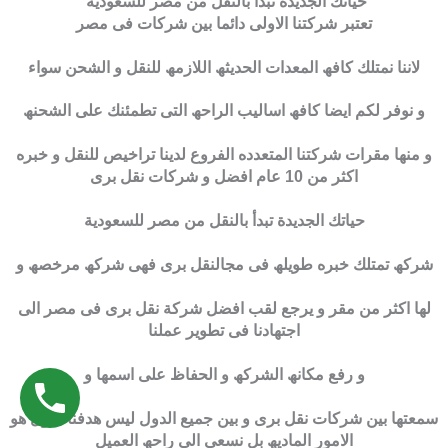
حياتك الجديدة تبدأ بالنقل من مصر للسعودية
تعتبر شركتنا الاولى دائما بین شركات فى مصر
لاننا نمتلك كافھ المعدات الحدیثھ اللازمھ للنقل و الشحن سواء
و نوفر لكم ایضا كافھ اسالیب الراحھ التى تطمئنك على الشحنھ
و منھا مقرات شركتنا المتعدده الفروع لدینا تراخیص للنقل و خبره
اكثر من 10 عام افضل و شركات نقل برى
حياتك الجديدة تبدأ بالنقل من مصر للسعودية
شركھ تمتلك خبره طویلھ فى مجالنقل برى فھى شركھ مرخصھ و
لھا اكثر من مقر و یرجع لقب افضل شركة نقل برى فى مصر الى
اجتھادنا فى تطویر عملنا
و رفع مكانھ الشركھ و الحفاظ على اسمھا و
سمعتھا بین شركات نقل برى و بین جمیع الدول لیس ھدفنا الاول ھو
الامور المادیھ بل نسعى الى راحھ العمیل