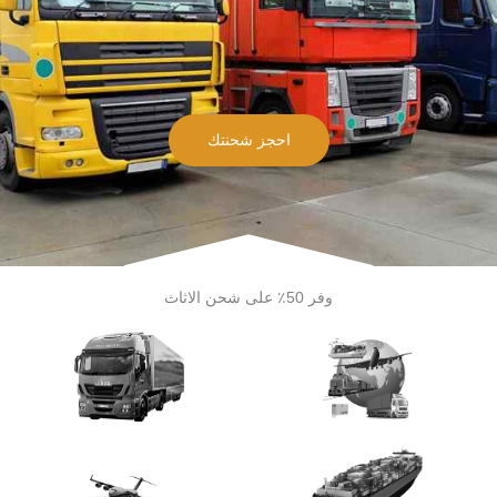
احجز شحنتك
وفر 50٪ على شحن الاثاث