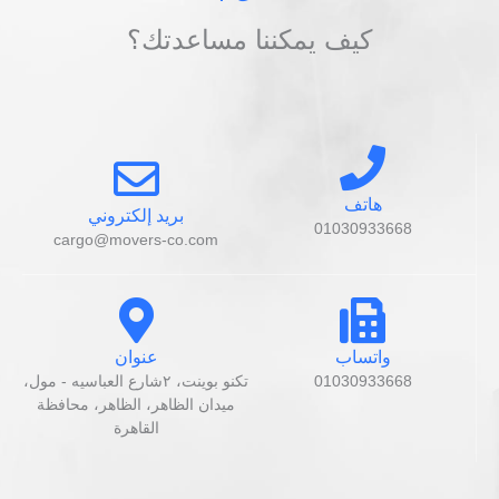
كيف يمكننا مساعدتك؟
هاتف
بريد إلكتروني
01030933668
cargo@movers-co.com
واتساب
عنوان
01030933668
تكنو بوينت، ٢شارع العباسيه - مول،
ميدان الظاهر، الظاهر، محافظة
القاهرة‬