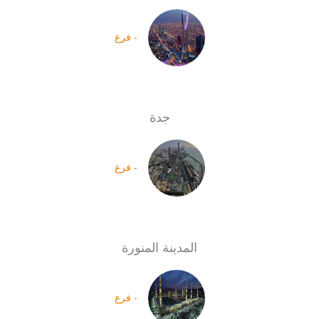
- فرع
جدة
- فرع
المدينة المنورة
- فرع