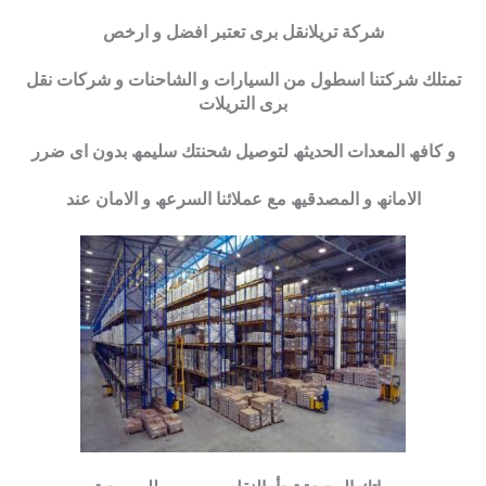
شركة تريلانقل برى تعتبر افضل و ارخص
تمتلك شركتنا اسطول من السیارات و الشاحنات و شركات نقل
برى التریلات
و كافھ المعدات الحدیثھ لتوصیل شحنتك سلیمھ بدون اى ضرر
الامانھ و المصدقیھ مع عملائنا السرعھ و الامان عند