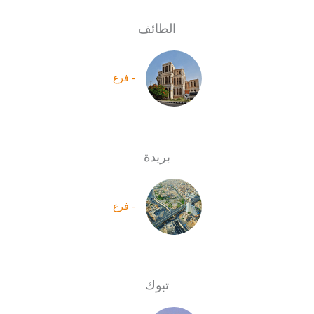
الطائف
- فرع
بريدة
- فرع
تبوك