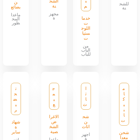
ي
الشح
ن
للشح
م
نة
بضائع
نة
مجهز
ماعدا
ة
خدما
المح
ظور
ت
اللوج
ستيا
ت
من
الباب
للباب
م
ا
ج
ت
ا
ث
م
ح
ك
ا
ي
ض
ي
ث
ع
ي
ن
ر
ا
شح
الاغرا
ت
ن
ض
شهاد
اثاث
الشخ
ة
صية
سابر
شحن
اجهز
معدا
ة
ماعدا
اذن