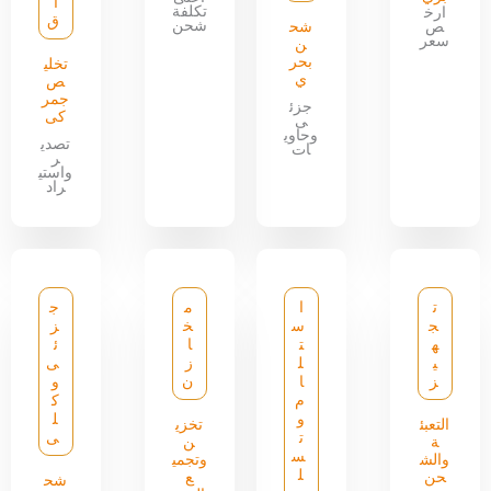
ا
تكلفة
ارخ
ق
شحن
ص
شح
سعر
ن
بحر
تخلي
ي
ص
جمر
جزئ
كى
ى
وحاوي
تصدي
ات
ر
واستي
راد
ت
ا
م
ج
ج
س
خ
ز
ه
ت
ا
ئ
ي
ل
ز
ى
ز
ا
ن
و
م
ك
و
ل
التعبئ
تخزي
ت
ى
ة
ن
س
والش
وتجمي
ل
حن
ع
شح