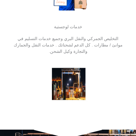
خدمات لوجستية
التخليص الجمركي والنقل البري وجميع خدمات التسليم في
موانئ / مطارات . كل الدعم لشحناتك . خدمات النقل والجمارك
والتجارة وكيل الشحن.