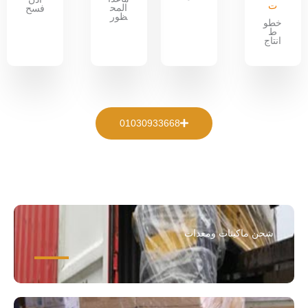
ت
المح
فسح
ظور
خطو
ط
انتاج
01030933668
شحن ماكينات ومعدات