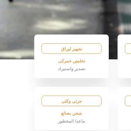
تجهيز اوراق
تخليص جمركى
تصدير واستيراد
جزئى وكلى
شحن بضائع
ماعدا المحظور