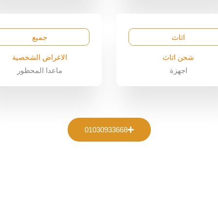
اثاث
جميع
شحن اثاث
الاغراض الشخصية
اجهزة
ماعدا المحظور
01030933668