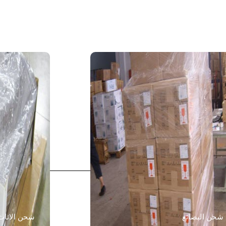
شحن البضائع
شحن الاثاث