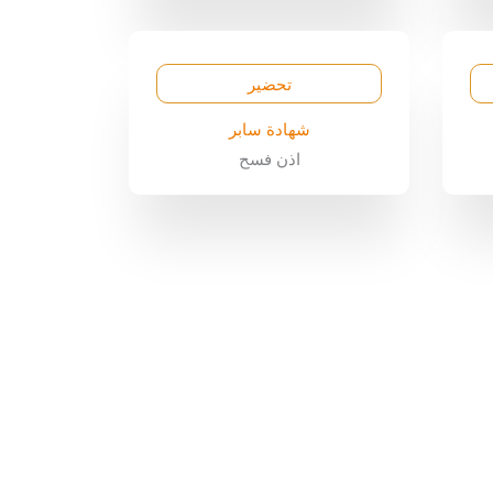
تحضير
شهادة سابر
اذن فسح