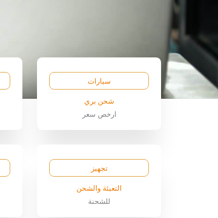
سيارات
شحن بري
ارخص سعر
تجهيز
التعبئة والشحن
للشحنة