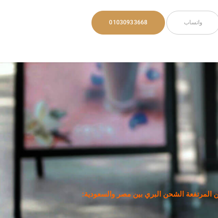
واتساب
01030933668
المرتفعة الشحن البري بين مصر والسعودية: