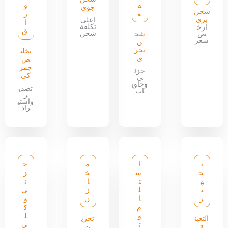
ف
و
جوي
شحن
ة
ر
بري
اعلى
ا
تكلفة
ارخ
ق
شحن
ص
شح
سعر
ن
بحر
تخلي
ي
ص
جمر
جزئ
كى
ى
وحاوي
تصدي
ات
ر
واستي
راد
ت
ا
م
ج
ج
س
خ
ز
ه
ت
ا
ئ
ي
ل
ز
ى
ز
ا
ن
و
م
ك
و
ل
التعبئ
تخزي
ت
ى
ة
ن