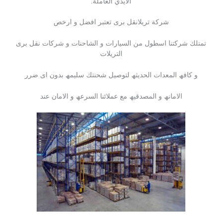
الأيدي العاملة.
شركة تريلانقل برى تعتبر افضل و ارخص
تمتلك شركتنا اسطول من السیارات و الشاحنات و شركات نقل برى
التریلات
و كافھ المعدات الحدیثھ لتوصیل شحنتك سلیمھ بدون اى ضرر
الامانھ و المصدقیھ مع عملائنا السرعھ و الامان عند