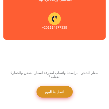
201114577339+
اسعار الشحن! مراسلتنا واتساب لمعرفة اسعار الشحن والجمارك
الفعلية !
اتصل بنا اليوم