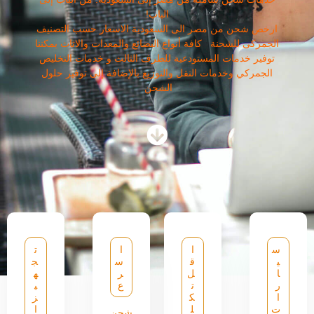
الباب!
ارخص شحن من مصر الى السعودية الاسعار حسب التصنيف
الجمركى للشحنة كافة أنواع البضائع والمعدات والاثاث يمكننا
توفير خدمات المستودعية للطرف الثالث و خدمات التخليص
الجمركي وخدمات النقل والتوزيع بالإضافة إلى توفير حلول
الشحن
س
ا
ا
ت
ي
ق
س
ج
ا
ل
ر
ه
ر
ت
ع
ي
ا
ك
ز
ت
ل
ا
شحن