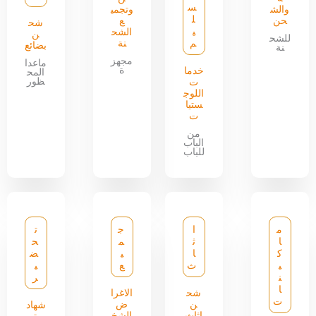
س
والش
وتجمي
ل
حن
ع
شح
ي
الشح
ن
للشح
م
نة
بضائع
نة
مجهز
ماعدا
ة
خدما
المح
ظور
ت
اللوج
ستيا
ت
من
الباب
للباب
م
ا
ج
ت
ا
ث
م
ح
ك
ا
ي
ض
ي
ث
ع
ي
ن
ر
ا
شح
الاغرا
ت
ن
ض
شهاد
اثاث
الشخ