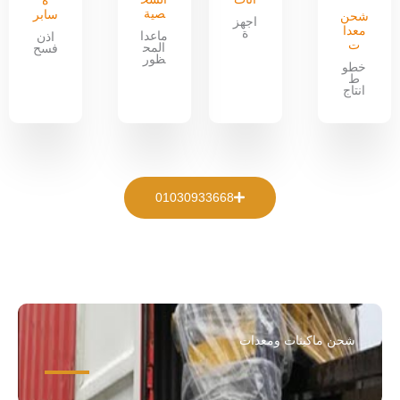
ة
صية
سابر
شحن
اجهز
معدا
ة
ماعدا
اذن
ت
المح
فسح
ظور
خطو
ط
انتاج
01030933668
شحن ماكينات ومعدات