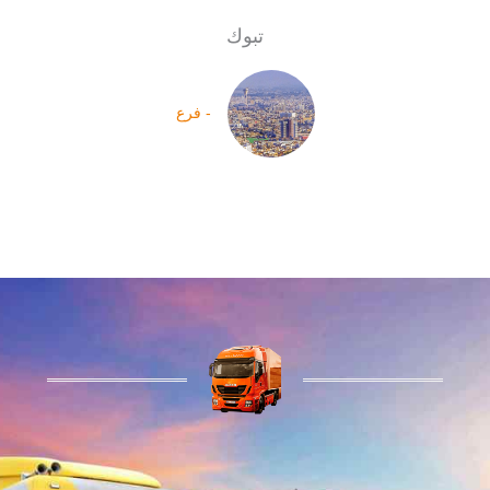
تبوك
- فرع