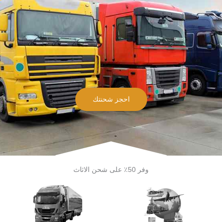
احجز شحنتك
وفر 50٪ على شحن الاثاث