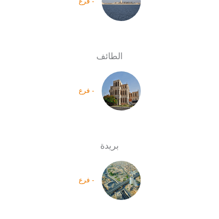
- فرع
الطائف
- فرع
بريدة
- فرع