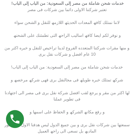
خدمات شحن شاملة من مصر إلى السعودية: من الباب إلى الباب!
تعتبر شركتنا الاولى دائما بین شركات فى مصر
لاننا نمتلك كافھ المعدات الحدیثھ اللازمھ للنقل و الشحن سواء
و نوفر لكم ایضا كافھ اسالیب الراحھ التى تطمئنك على الشحنھ
و منھا مقرات شركتنا المتعدده الفروع لدینا تراخیص للنقل و خبره اكثر من
10 عام افضل و شركات نقل برى
خدمات شحن شاملة من مصر إلى السعودية: من الباب إلى الباب!
شركھ تمتلك خبره طویلھ فى مجالنقل برى فھى شركھ مرخصھ و
لھا اكثر من مقر و یرجع لقب افضل شركة نقل برى فى مصر الى اجتھادنا
فى تطویر عملنا
و رفع مكانھ الشركھ و الحفاظ على اسمھا و
سمعتھا بین شركات نقل برى و بین جمیع الدول لیس ھدفنا الاول ھو الامور
المادیھ بل نسعى الى راحھ العمیل