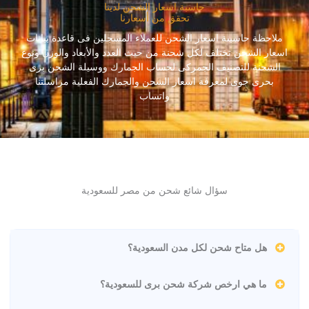
حاسبة اسعار الشحن لدينا
تحقق من أسعارنا
ملاحظة حاسبىة اسعار الشحن للعملاء المسجلين فى قاعدة بيانات
اسعار الشحن تختلف لكل شحنة من حيث العدد والأبعاد والوزن ونوع
الشحنة للتصنيف الجمركى لحساب الجمارك ووسيلة الشحن برى
بحرى جوى لمعرفة اسعار الشحن والجمارك الفعلية مراسلتنا
واتساب
سؤال شائع شحن من مصر للسعودية
هل متاح شحن لكل مدن السعودية؟
ما هي ارخص شركة شحن برى للسعودية؟