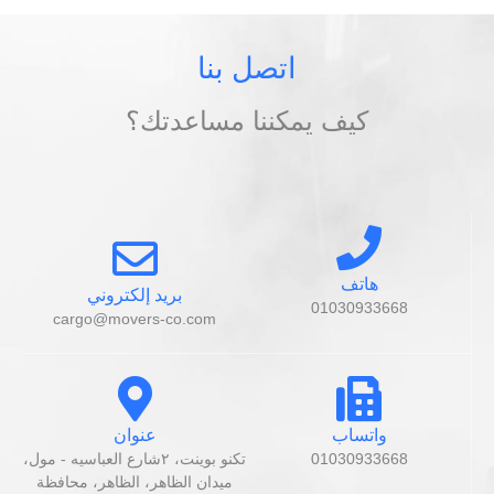
اتصل بنا
كيف يمكننا مساعدتك؟
هاتف
بريد إلكتروني
01030933668
cargo@movers-co.com
واتساب
عنوان
01030933668
تكنو بوينت، ٢شارع العباسيه - مول،
ميدان الظاهر، الظاهر، محافظة