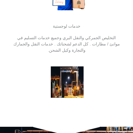
خدمات لوجستية
التخليص الجمركي والنقل البري وجميع خدمات التسليم في
موانئ / مطارات . كل الدعم لشحناتك . خدمات النقل والجمارك
والتجارة وكيل الشحن.