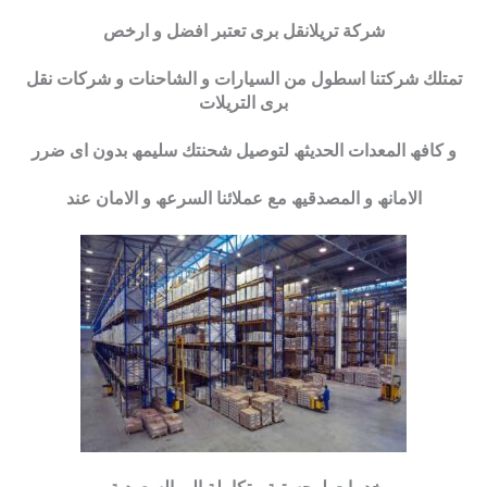
شركة تريلانقل برى تعتبر افضل و ارخص
تمتلك شركتنا اسطول من السیارات و الشاحنات و شركات نقل
برى التریلات
و كافھ المعدات الحدیثھ لتوصیل شحنتك سلیمھ بدون اى ضرر
الامانھ و المصدقیھ مع عملائنا السرعھ و الامان عند