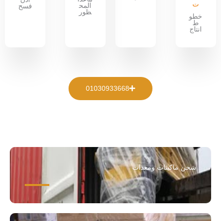
ت
المح
فسح
ظور
خطو
ط
انتاج
01030933668
شحن ماكينات ومعدات