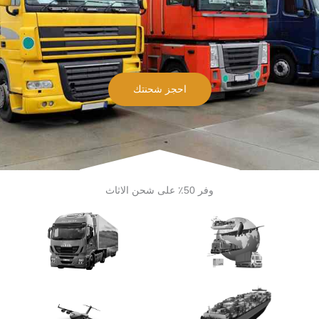
احجز شحنتك
وفر 50٪ على شحن الاثاث