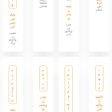
ا
تكلفة
ارخ
ق
شحن
ص
شح
سعر
ن
بحر
تخلي
ي
ص
جمر
جزئ
كى
ى
وحاوي
تصدي
ات
ر
واستي
راد
ت
ا
م
ج
ج
س
خ
ز
ه
ت
ا
ئ
ي
ل
ز
ى
ز
ا
ن
و
م
ك
و
ل
التعبئ
تخزي
ت
ى
ة
ن
س
والش
وتجمي
ل
حن
ع
شح