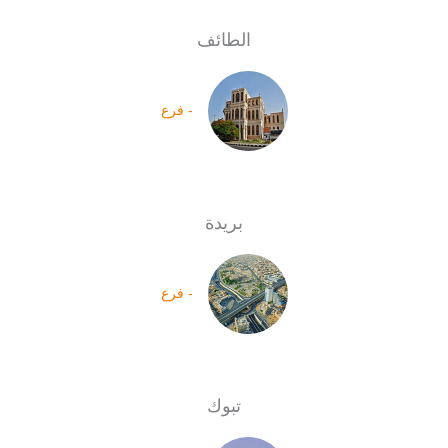
الطائف
- فرع
بريدة
- فرع
تبوك