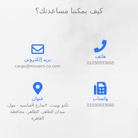
كيف يمكننا مساعدتك؟
هاتف
بريد إلكتروني
01030933668
cargo@movers-co.com
واتساب
عنوان
01030933668
تكنو بوينت، ٢شارع العباسيه - مول،
ميدان الظاهر، الظاهر، محافظة
القاهرة‬