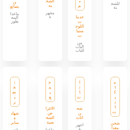
ي
الشح
ن
للشح
م
نة
بضائع
نة
مجهز
ماعدا
ة
خدما
المح
ظور
ت
اللوج
ستيا
ت
من
الباب
للباب
م
ا
ج
ت
ا
ث
م
ح
ك
ا
ي
ض
ي
ث
ع
ي
ن
ر
ا
شح
الاغرا
ت
ن
ض
شهاد
اثاث
الشخ
ة
صية
سابر
شحن
اجهز
معدا
ة
ماعدا
اذن