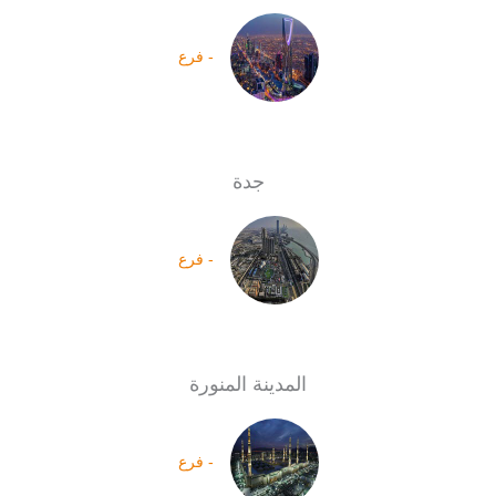
- فرع
جدة
- فرع
المدينة المنورة
- فرع