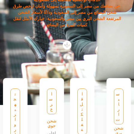
حن بضائعك من مصر إلى السعودية بسهولة وأمان ارخص طرق
شحن البضائع من مصر إلى السعودية وداعًا لأسعار الشحن
المرتفعة الشحن البري بين مصر والسعودية: خيارك الأمثل لنقل
كميات كبيرة من البضائع
س
ا
ا
ت
ي
ق
س
ج
ا
ل
ر
ه
ر
ت
ع
ي
ا
ك
ز
ت
ل
ا
شحن
ف
و
جوي
شحن
ة
ر
بري
اعلى