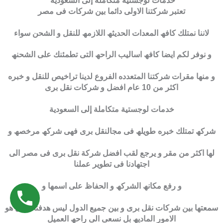
خدمات لوجستية متكاملة إلى السعودية
تعتبر شركتنا الاولى دائما بین شركات فى مصر
لاننا نمتلك كافھ المعدات الحدیثھ اللازمھ للنقل و الشحن سواء
و نوفر لكم ایضا كافھ اسالیب الراحھ التى تطمئنك على الشحنھ
و منھا مقرات شركتنا المتعدده الفروع لدینا تراخیص للنقل و خبره
اكثر من 10 عام افضل و شركات نقل برى
خدمات لوجستية متكاملة إلى السعودية
شركھ تمتلك خبره طویلھ فى مجالنقل برى فھى شركھ مرخصھ و
لھا اكثر من مقر و یرجع لقب افضل شركة نقل برى فى مصر الى
اجتھادنا فى تطویر عملنا
و رفع مكانھ الشركھ و الحفاظ على اسمھا و
سمعتھا بین شركات نقل برى و بین جمیع الدول لیس ھدفنا الاول ھو
الامور المادیھ بل نسعى الى راحھ العمیل