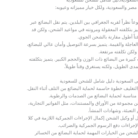
مصر والسعودية، ولكل خيار مميزاته وعيوبه:
عاً نظراً لقربه الجغرافي بين البلدين. يتم نقل البضائع عبر
ميز بتكلفته المعقولة ومرونته في مواعيد الشحن، ولكن قد
اً أطول مقارنة بالشحن الجوي.
عاجلة والقيمة. يتميز بسرعة التوصيل وأمان عالي للبضائع،
ولكن تكلفته مرتفعة.
يرة من البضائع ذات الوزن والحجم الكبير. يتميز بتكلفته
ى الطويل، ولكنه يستغرق وقتاً طويلاً.
ى السعودية دليل شامل للشحن للسعودية
 والتغليف خطوة حاسمة لحماية البضائع من التلف أثناء النقل.
مناسبة لحماية البضائع من الصدمات والرطوبة.
ن مجموعة من الأوراق والمستندات، مثل الفواتير التجارية،
 التعبئة، وشهادات المنشأ.
و وكيل الشحن إكمال الإجراءات الجمركية اللازمة في كلا
لإجراءات دفع الرسوم الجمركية والضرائب.
الشحن من الخيارات المهمة لحماية البضائع من الخسائر