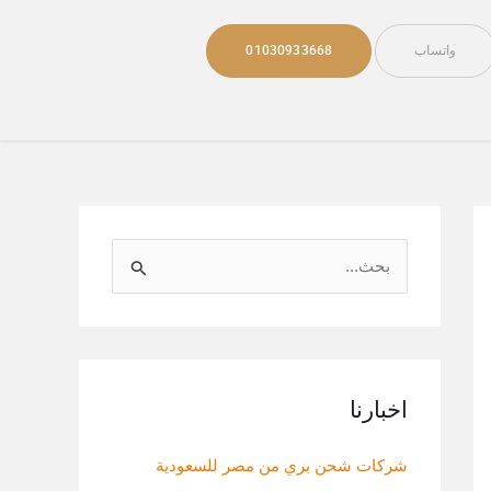
واتساب
01030933668
ا
ل
ب
ح
ث
اخبارنا
ع
شركات شحن بري من مصر للسعودية
ن