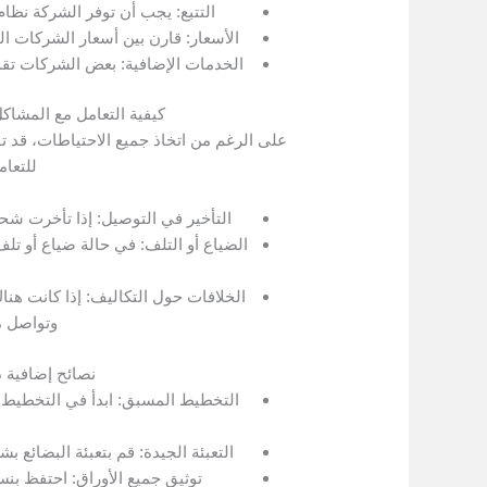
التتبع: يجب أن توفر الشركة نظام
الأسعار: قارن بين أسعار الشركات ال
الخدمات الإضافية: بعض الشركات تقدم
كيفية التعامل مع المشاك
على الرغم من اتخاذ جميع الاحتياطات، قد ت
للتعام
التأخير في التوصيل: إذا تأخرت شح
الضياع أو التلف: في حالة ضياع أو تل
الخلافات حول التكاليف: إذا كانت هنا
وتواصل م
نصائح إضافية 
التخطيط المسبق: ابدأ في التخطيط 
التعبئة الجيدة: قم بتعبئة البضائع 
توثيق جميع الأوراق: احتفظ بن