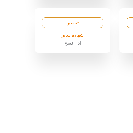
تحضير
شهادة سابر
اذن فسح