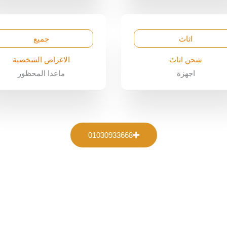
اثاث
جميع
شحن اثاث
الاغراض الشخصية
اجهزة
ماعدا المحظور
01030933668