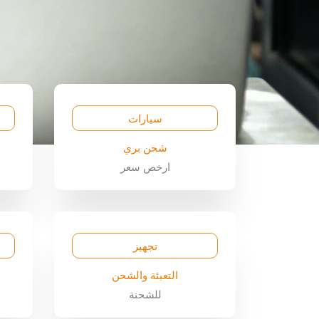
سيارات
شحن بري
ارخص سعر
تجهيز
التعبئة والشحن
للشحنة