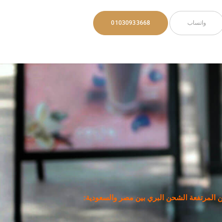
واتساب
01030933668
المرتفعة الشحن البري بين مصر والسعودية: