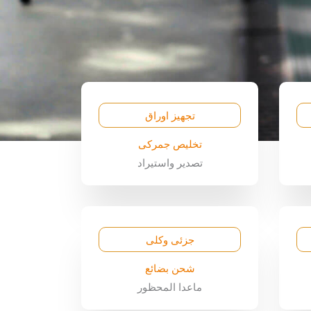
تجهيز اوراق
تخليص جمركى
تصدير واستيراد
جزئى وكلى
شحن بضائع
ماعدا المحظور