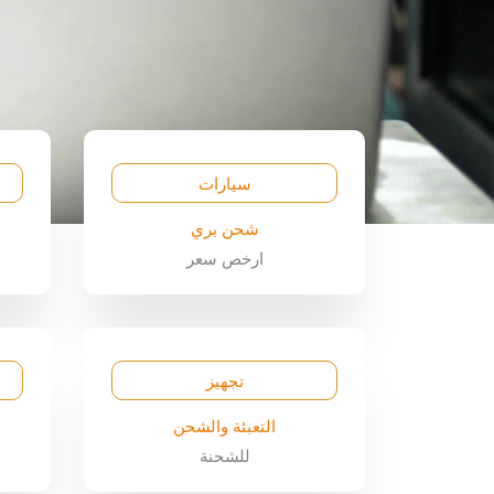
سيارات
شحن بري
ارخص سعر
تجهيز
التعبئة والشحن
للشحنة