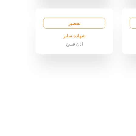
تحضير
شهادة سابر
اذن فسح