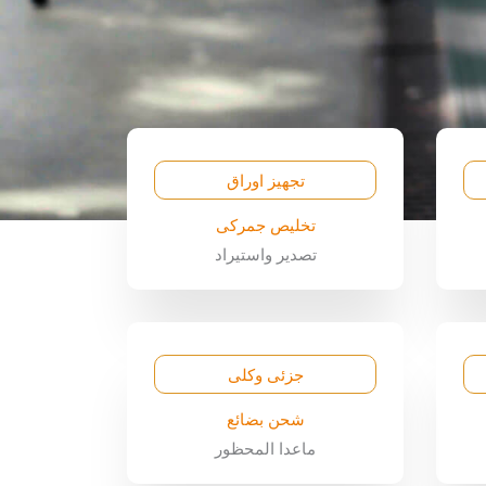
تجهيز اوراق
تخليص جمركى
تصدير واستيراد
جزئى وكلى
شحن بضائع
ماعدا المحظور