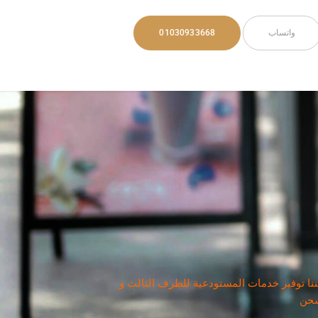
واتساب
01030933668
نا توفير خدمات المستودعية للطرف الثالث و
لشحن