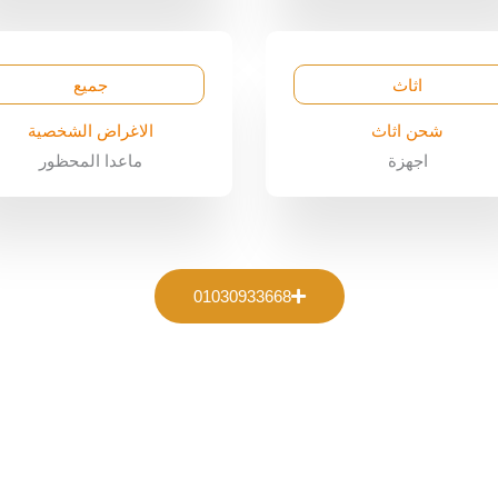
اثاث
جميع
شحن اثاث
الاغراض الشخصية
اجهزة
ماعدا المحظور
01030933668