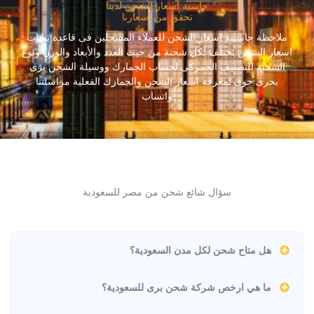
حاسبة اسعار الشحن لدينا
تحقق من أسعارنا
ملاحظة حاسبىة اسعار الشحن للعملاء المسجلين فى قاعدة بيانات
اسعار الشحن تختلف لكل شحنة من حيث العدد والأبعاد والوزن ونوع
الشحنة للتصنيف الجمركى لحساب الجمارك ووسيلة الشحن برى
بحرى جوى لمعرفة اسعار الشحن والجمارك الفعلية مراسلتنا
واتساب
سؤال شائع شحن من مصر للسعودية
هل متاح شحن لكل مدن السعودية؟
ما هي ارخص شركة شحن برى للسعودية؟