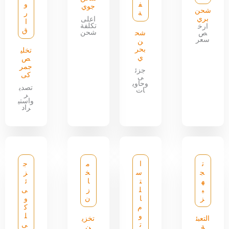
ف
و
جوي
شحن
ة
ر
بري
اعلى
ا
تكلفة
ارخ
ق
شحن
ص
شح
سعر
ن
بحر
تخلي
ي
ص
جمر
جزئ
كى
ى
وحاوي
تصدي
ات
ر
واستي
راد
ت
ا
م
ج
ج
س
خ
ز
ه
ت
ا
ئ
ي
ل
ز
ى
ز
ا
ن
و
م
ك
و
ل
التعبئ
تخزي
ت
ى
ة
ن