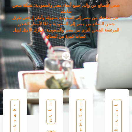
شحن البضائع من وإلى جميع أنحاء مصر والسعودية: شبكة شحن
شاملة
حن بضائعك من مصر إلى السعودية بسهولة وأمان ارخص طرق
شحن البضائع من مصر إلى السعودية وداعًا لأسعار الشحن
المرتفعة الشحن البري بين مصر والسعودية: خيارك الأمثل لنقل
كميات كبيرة من البضائع
س
ا
ا
ت
ي
ق
س
ج
ا
ل
ر
ه
ر
ت
ع
ي
ا
ك
ز
ت
ل
ا
شحن