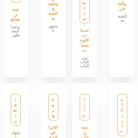
س
والش
وتجمي
ل
حن
ع
شح
ي
الشح
ن
للشح
م
نة
بضائع
نة
مجهز
ماعدا
ة
خدما
المح
ظور
ت
اللوج
ستيا
ت
من
الباب
للباب
م
ا
ج
ت
ا
ث
م
ح
ك
ا
ي
ض
ي
ث
ع
ي
ن
ر
ا
شح
الاغرا
ت
ن
ض
شهاد
اثاث
الشخ
ة