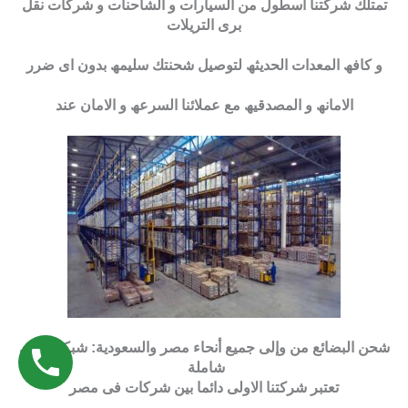
تمتلك شركتنا اسطول من السیارات و الشاحنات و شركات نقل
برى التریلات
و كافھ المعدات الحدیثھ لتوصیل شحنتك سلیمھ بدون اى ضرر
الامانھ و المصدقیھ مع عملائنا السرعھ و الامان عند
شحن البضائع من وإلى جميع أنحاء مصر والسعودية: شبكة شحن
شاملة
تعتبر شركتنا الاولى دائما بین شركات فى مصر