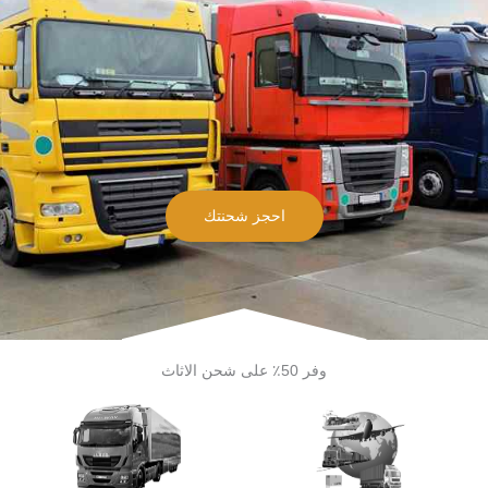
احجز شحنتك
وفر 50٪ على شحن الاثاث