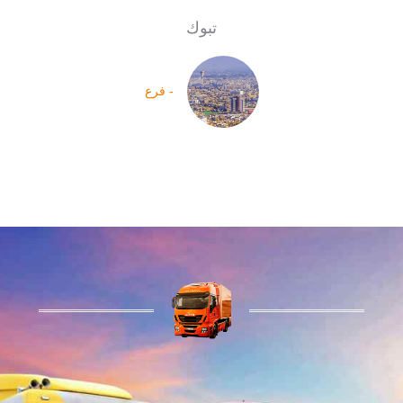
تبوك
- فرع