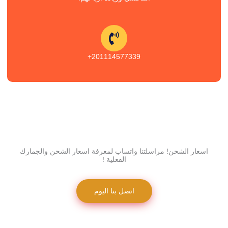
201114577339+
اسعار الشحن! مراسلتنا واتساب لمعرفة اسعار الشحن والجمارك
الفعلية !
اتصل بنا اليوم