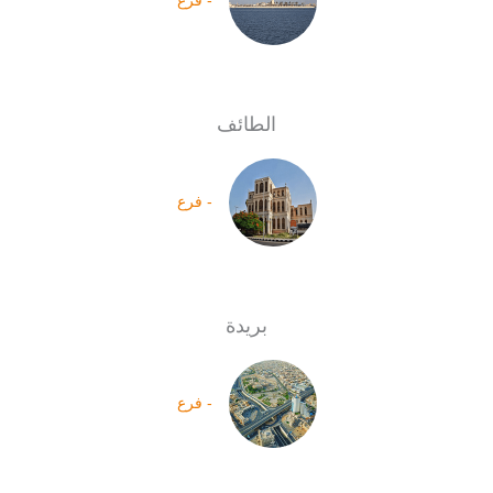
- فرع
الطائف
- فرع
بريدة
- فرع