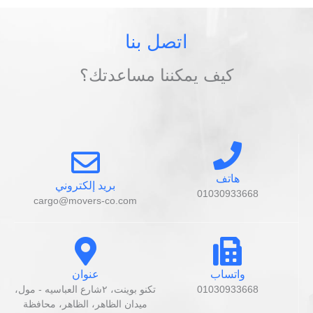
اتصل بنا
كيف يمكننا مساعدتك؟
هاتف
بريد إلكتروني
01030933668
cargo@movers-co.com
واتساب
عنوان
01030933668
تكنو بوينت، ٢شارع العباسيه - مول،
ميدان الظاهر، الظاهر، محافظة