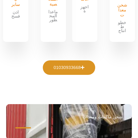
صية
سابر
شحن
اجهز
معدا
ة
ماعدا
اذن
ت
المح
فسح
ظور
خطو
ط
انتاج
01030933668
شحن ماكينات ومعدات