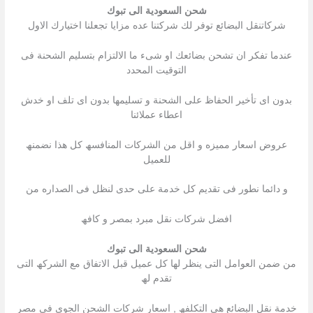
شحن السعودية الى تبوك
شركاتنقل البضائع توفر لك شركتنا عده مزایا تجعلنا اختیارك الاول
عندما تفكر ان تشحن بضائعك او شىء ما الالتزام بتسلیم الشحنة فى
التوقیت المحدد
بدون اى تأخیر الحفاظ على الشحنة و تسلیمھا بدون اى تلف او خدش
اعطاء عملائنا
عروض اسعار ممیزه و اقل من الشركات المنافسھ كل ھذا نضمنھ
للعمیل
و دائما نطور فى تقدیم كل خدمة على حدى لنظل فى الصداره من
افضل شركات نقل مبرد بمصر و كافھ
شحن السعودية الى تبوك
من ضمن العوامل التى ینظر لھا كل عمیل قبل الاتفاق مع الشركھ التى
تقدم لھ
خدمة نقل البضائع ھى التكلفھ , اسعار شركات الشحن الجوى فى مصر