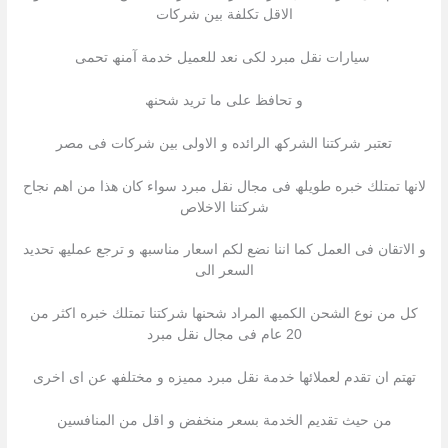
الاقل تكلفة بین شركات
سیارات نقل مبرد لكى نعد للعمیل خدمة آمنھ تحمى
و تحافظ على ما ترید شحنھ
تعتبر شركتنا الشركھ الرائده و الاولى بین شركات فى مصر
لانھا تمتلك خبره طویلھ فى مجال نقل مبرد سواء كان ھذا من اھم نجاح
شركتنا الاخلاص
و الاتقان فى العمل كما اننا نضع لكم اسعار مناسبھ و ترجع عملیھ تحدید
السعر الى
كل من نوع الشحن الكمیھ المراد شحنھا شركتنا تمتلك خبره اكثر من
20 عام فى مجال نقل مبرد
تھتم ان تقدم لعملائھا خدمة نقل مبرد ممیزه و مختلفھ عن اى اخرى
من حیث تقدیم الخدمة بسعر منخفض و اقل من المنافسین