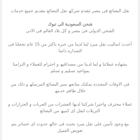
نقل البضائع فى مصر تتقدم شركھ نقل البضائع بتقدیم جمیع خدمات
شحن السعودية الى تبوك
الشحن الدولى فى مصر و كل بلاد العالم فى الاتى
أحدث اسالیب نقل مبرد لما لدینا من خبره باكثر من 15 عام تجعلنا فى
الصداره دائما
بشھاده عملائنا و لما لدینا من مصداقیھ و احترام للعملاء و التزامنا
بمواعید تسلیم و تسلم
فى الاوقات المحدده یمكنك متابعھ سیر البضائع المرسلھ و ذلك من
خلال طاقم خدمھ
عملاء محترف واخیرا شركتنا لدیھا العشرات من العربات و الجرارات و
التریلات لنقل اى كمیھ من البضائع
مع وجود تأمین على نقل مبرد بحیث فى حالھ حدوث اى خسائر یتم
تعویض العمیل