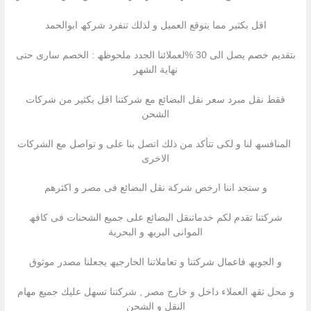
اقل بكثیر مما یتوقع العمیل و لذلك تنفرد شركھ ابوالحمد
بتقدیم خصم یصل الى 30 %لعملائنا الجدد ملحوظھ : الخصم سارى حتى
نھایة الشھر
فقط نقل مبرد سعر نقل البضائع مع شركتنا اقل بكثیر من شركات
الشحن
المنافسھ لنا و لكى تتأكد من ذلك اتصل بنا على و تواصل مع الشركات
الاخرى
و ستجد اننا ارخص شركة نقل البضائع فى مصر و اكثرھم
شركتنا تقدم لكم خدماتنقل البضائع على جمیع الشحنات فى كافھ
الموانى البریھ و البحریة
و الجویھ فاعمال شركتنا و تعاملاتنا الخارجیھ یجعلنا مصدر موثوق
و محل ثقھ العملاء داخل و خارج مصر , شركتنا تسھل علیك جمیع مھام
النقل و الشحن