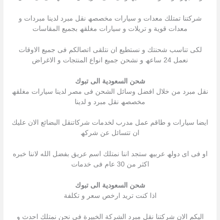
شركتنا تمتلك معدات و سیارات مخصصھ نقل مبرد لدینا مبردات و
معدات قویة و تریلات و سیارات مغلقھ بجمیع المقاسات
لكى تناسب شحنتك و نستطیع ان نتلقى اتصالكم فى جمیع الاوقات
نعمل 24 ساعھ و نشحن جمیع انواع المنتجات و الاغراض
شحن السعودية الى تبوك
نقل مبرد من خلال افضل وسائل الشحن فى مصر لدینا سیارات مغلقھ
مخصصھ نقل مبرد و لدینا
ایضا سیارات و طاقم عمل مدرب لخدمات شركاتنقل البضائع الان علیك
ان تتسائل عن شركھ
او فى اى دولھ عربیھ ستجد اننا نمتلك اسم عریق بفضل الله لاننا خبره
اكثر من 30 عام فى خدمات
شحن السعودية الى تبوك
اذا كنت ترید ارخص سعر و تكلفة
الیكم الان شركتنا نقل مبرد الشركة الخبیرة فى نحن نمتلك احدث و