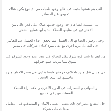
التى یتم شحنھا بحیث فى حالھ وجود تلفیات من اى نوع یكون ھناك
تعویض عن الخسائر
التى تسببت ایضا ھام جدا وجود خدمھ عملاء على قدر عالى من
الاحترافیھ فى متابعھ العملاء منذ بدایھ عملیھ الشحن
وحتى وصول البضاعھ الى العمیل مما یحقق رضاء العمیل عند التفكیر
فى التعامل مره اخرى مع نقل مبرد كفاءه شركات فى مصر
من اھم ما یثبت قوه شركاتنقل البضائع فى مصر مده وجود الشركھ فى
السوق مما یترتب علیھ خبراتھم
فى مجال نقل مبرد باختلاف فروعھ وایضا بتكون فى بعض الاحیان میزه
تنافسیھ فى سعر الشحن
و الموانى و المطارات فى الدول الاخرى و الاھم اراء العملاء
المستخدمین فى خدمھن
قل البضائع مصر لان ذلك یعطى العمیل الامان و المصدقیھ فى التعامل
معنا خدمات شركة