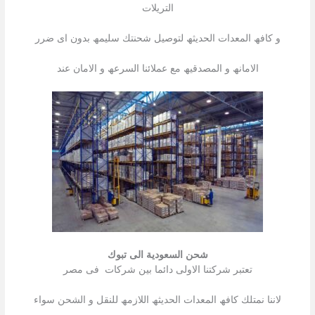
التریلات
و كافھ المعدات الحدیثھ لتوصیل شحنتك سلیمھ بدون اى ضرر
الامانھ و المصدقیھ مع عملائنا السرعھ و الامان عند
شحن السعودية الى تبوك
تعتبر شركتنا الاولى دائما بین شركات فى مصر
لاننا نمتلك كافھ المعدات الحدیثھ اللازمھ للنقل و الشحن سواء