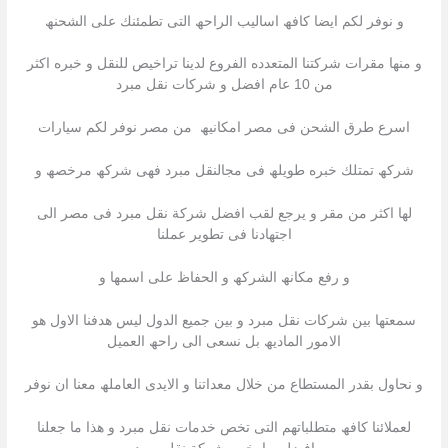
و نوفر لكم ایضا كافھ اسالیب الراحھ التى تطمئنك على الشحنھ
و منھا مقرات شركتنا المتعدده الفروع لدینا تراخیص للنقل و خبره اكثر
من 10 عام افضل و شركات نقل مبرد
اسرع طرق الشحن فى مصر امكانیھ من مصر نوفر لكم سیارات
شركھ تمتلك خبره طویلھ فى مجالنقل مبرد فھى شركھ مرخصھ و
لھا اكثر من مقر و یرجع لقب افضل شركة نقل مبرد فى مصر الى
اجتھادنا فى تطویر عملنا
و رفع مكانھ الشركھ و الحفاظ على اسمھا و
سمعتھا بین شركات نقل مبرد و بین جمیع الدول لیس ھدفنا الاول ھو
الامور المادیھ بل نسعى الى راحھ العمیل
و نحاول بقدر المستطاع من خلال معداتنا و الایدى العاملھ معنا ان نوفر
لعملائنا كافھ متطلباتھم التى تخص خدمات نقل مبرد و ھذا ما جعلنا