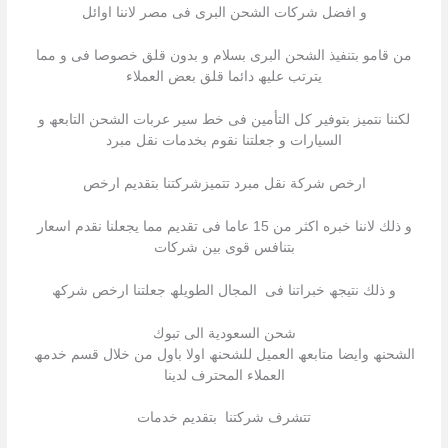
و افضل شركات الشحن البرى فى مصر لاننا اوائل
من قامو بتنفیذ الشحن البرى بسلام و بدون قلق خصوصا فى و مما
یترتب علیھ دائما قلق بعض العملاء
لكننا نتمیز بتوفیر كل التأمین فى خط سیر عربات الشحن التابعھ و
السیارات و جعلتنا نقوم بخدمات نقل مبرد
ارخص شركة نقل مبرد تتمیزشركتنا بتقدیم ارخص
و ذلك لاننا خبره اكثر من 15 عاما فى تقدیم مما یجعلنا نقدم اسعار
بتنافس قوى بین شركات
و ذلك نتیجھ خبراتنا فى المجال الطویلھ جعلتنا ارخص شركھ
شحن السعودية الى تبوك
الشحنھ وایضا متابعھ العمیل للشحنھ اولا باول من خلال قسم خدمھ
العملاء المحترف لدینا
تتشرف شركتنا بتقدیم خدمات