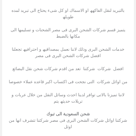
بالتبرید لنقل الفاكھھ او الاسماك او كل شىء یحتاج الى تبرید لمده
طویلھ
یتمیز قسم شركات الشحن البرى فى مصر الشحنات و تسلیمھا الى
مكانھا بالضبط
خدمات الشحن البرى وذلك لاننا نعمل بمصداقیھ و احترافیھ تجعلنا
افضل شركات الشحن البرى فى مصر
افضل شركات شركتنا تعد من اقدم شركات شحن نقل البضائع
من اوائل شركات التى نجحت فى اكتساب اكبر قاعده عملاء خصوصا
لاننا تمیزنا بالاتى توافر لدینا احدث وسائل النقل من خلال عربات و
تریلات حدیثھ یتم
شحن السعودية الى تبوك
شركتنا اوائل شركات الشحن البرى فى مصر شركتنا تتشرف انھا من
اوئل