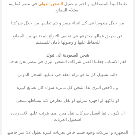
طبقا لمبدأ المصداقیھ و احترام عمیل
الشحن الدولى
فى مصر كما یتم
استلام البضائع
من خلال مندوبینا فى كل انحاء مصر و یتم تغلیفھا من خلال شركتنا
عن طریق عمالھ محترفھ فى تغلیف الانواع المختلفھ من البضائع
للحفاظ علیھا و وصولھا بأمان للمستلم
شحن السعودية الى تبوك
اھم الاسباب جعلتنا افضل شركات الشحن البرى فى مصر نحن ھدفنا
دائما تسھیل كل ما ھو تراه معقد فى عملیھ الشحن الدولى
و بالاخص البرى لذا اشحن كل ماترید سواء كان بضائع كبیره
او فاكھھ او اجھزه منزلیھ او نقل معارض لاننا ببساطھ نسعى
ان نكون دائما افضل شركات نقل مبرد مما یترتب علیھ الاتى زیاده
اسطول العربات
المجھزه و التریلات وجود قسم خاص بعربات كبیره بطول 12 متر خاصھ