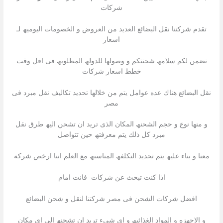
شركات
تقدم شركتنا نقل البضائع العدید من العروض و الخصومات الیومیھ لـ
اسعار
نضمن لكم سلامھ شحنتكم و وصولھا للدولھ المطلوبھ فى اقل وقت
خطط اسعار شركات
نقل البضائع ھناك عده عوامل یتم من خلالھا تحدید تكالیف نقل مبرد فى
مصر
و منھا نوع و حجم الشحنھ المكان الذى ترید ان تشحن الیھ طرق نقل
مبرد كل ذلك یتم معرفتھ حین تتواصل
معنا و بناء علیھ یتم تحدید التكلفھ المناسبھ مع العلم اننا ارخص شركة
اذا كنت تبحث عن شركات فانت امام
افضل شركات الشحن فى مصر شركتنا لنقل و شحن البضائع
و الاجھزه و المواد الغذائیھ و اى شىء ترید ان تشحنھ الى اى مكان