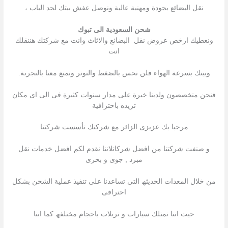
نقل البضائع بجودة ومهنية عالية ونوصل عفش بيتك لحد الباب ،
شحن السعودية الى تبوك
ونعطيك ارخص عروض نقل البضائع والاثاث وانت مع شركتك هننقلك
انت
وبيتك بسرعة الهواء فلن تحس بالضغط والتوتر وتمتع معنا بالتجربة.
فنحن متخصصون ولدينا خبرة على مدار سنوات كثيرة فى الى اى مكان
تريده باحترافية
مرحبا بك عزیزى الزائر مع شركتك تأسست شركتنا
و صنفت شركتنا من افضل شركاتلاننا نقدم لكم افضل خدمات نقل
مبرد , جوى و بحرى
من خلال المعدات الحدیثھ التى تساعدنا على تنفیذ عملیة الشحن بشكل
احترافى
حیث اننا نمتلك سیارات و تریلات باحجام مختلفھ كما اننا