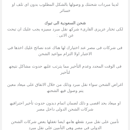
لدینا مبردات شحنتك و وصولھا بالشكل المطلوب بدون اى تلف او
خسائر
شحن السعودية الى تبوك
لكى تختار عزیزى القارىء شركھ نقل مبرد ممیزه یجب علیك ان تبحث
عن الاتى :
فى شركات فى مصر عند اختیارك لھا ھناك عده نصائح علیك اخذھا فى
الاعتبار اولا التزام مواعید الشحن
فى الوقت المحدد وعدم التأخیر مما یترتب علیھ حدوث مشاكل نتیجھ
لتأخیر
اغراض الشحن سواء نقل مبرد وذلك من خلال الاتفاق على میعاد معین
یتم وصول فیھ الشحنھ
او میعاد بحد اقصى و ذلك لضمان اتمام دبدون حدوث تأخیر احترافیھ
شركات الشحن الدولى داخل مصر
تأمین على نقل مبرد نقطھ ھامھ ایضا تغفلھا بعض شركات الشحن
الدولى فى مصر وھى التأمین على نقل مبرد