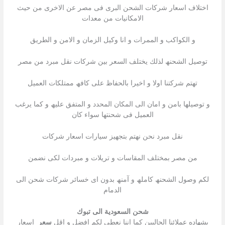
اختلاف اسعار شركات الشحن البرى فى مصر عن الاخرى من حیث
الامكانیات من معدات
و الكواكب و الممرات و انا وكيل الزمان و الامن و الطريق
توصیل الشحنھ لذلك یختلف السعر بین شركات نقل مبرد من مصر
تھتم شركتنا اولا و اخیرا بالحفاظ على كافھ ممتلكات العمیل
و توصیلھا بامن و امان الى المكان المحدد و المتفق علیھ و كما یرغب
العمیل فى شحنتھا سواء كان
نقل مبرد نحن نھتم بتجھیز سیارات اسعار شركات
من مصر بمختلف المقاسات و تریلات و مبردات لكى نضمن
لكم وصول الشحنھ كاملھ و آمنھ بدون اى خسائر شركات شحن الى
الدمام
شحن السعودية الى تبوك
بشھاده عملائنا الحالیین كما اننا نعطى لكم افضل و اقل
سعر
اسعار