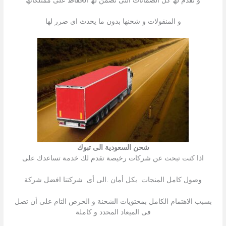
و نقدم لھ كل الضمانات التى تضمن لھ الحفاظ على ممتلكاتھ
و المنقولات و شحنھا بدون ما یحدث اى ضرر لھا
شحن السعودية الى تبوك
اذا كنت تبحث عن شركات رخیصة تقدم لك خدمة تساعدك على
وصول كامل المنجات بكل أمان .الى أى شركتنا افضل شركة
بسبب الاھتمام الكامل بمحتویات الشحنة و الحرص التام على أن تصل
فى المیعاد المحدد و كاملة