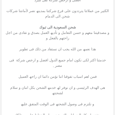
افضل و ارخص شركة نقل مبرد
الكثیر من عملائنا یترددون على فرع شركتنا بمدینھ نصر لأمانتنا شركات
شحن الى الدمام
شحن السعودية الى تبوك
و مصدقیتنا معھم و حسن التعامل و تأدیھ العمل بصدق و تفادى من اجل
راحتھم بالفعل و
ھذا نعمھ من الله یجب ان نستفاد من ذلك فى تطویر
خدمتنا اكثر لكى نكون امام جمیع الدول افضل و ارخص شركة فى
مصر ,
فمن اھم اسباب تفوقنا اننا نؤمن دائما ان راحھ العمیل
ھى الھدف الرئیسى و ان نوفر لھ خدمھ الشحن بكل امان و سلام
لشحنتھ
و نلتزم فى وصول الشحنھ فى الوقت المتفق علیھ