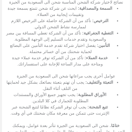
نصائح لاختيار شركة الشحن المناسبة شحن الى السعودية من الجيزة
السمعة والمصداقية:
ابحث عن شركة شحن تتمتع بسمعة جيدة
وتقييمات إيجابية من العملاء.
الترخيص:
تأكد من أن الشركة حاصلة على الترخيص اللازم
لممارسة نشاط الشحن الدولي.
التغطية الجغرافية:
تأكد من أن الشركة تغطي المسافة بين مصر
والسعودية وتقدم خدمات التسليم إلى الوجهة المطلوبة.
التأمين:
يفضل اختيار شركة تقدم خدمة التأمين على البضائع
لحماية شحنتك من أي خسائر محتملة.
خدمة العملاء:
تأكد من أن الشركة توفر خدمة عملاء جيدة
ومتاحة على مدار الساعة للإجابة على استفساراتك.
عوامل أخرى يجب مراعاتها شحن الى السعودية من الجيزة
التعبئة والتغليف:
يجب أن تهتم بتعبئة بضائعك بشكل جيد لحمايتها
من التلف أثناء النقل.
الأوراق المطلوبة:
يجب تجهيز جميع الأوراق والمستندات
المطلوبة للجمارك في كلا البلدين.
تتبع الشحنة:
يجب أن توفر الشركة نظامًا لتتبع الشحنة عبر
الإنترنت حتى تتمكن من معرفة مكان شحنتك في أي وقت.
ختامًا
، شحن الى السعودية من الجيزة تتأثر بعدة عوامل، ويمكنك
الحصول على أفضل سعر من خلال المقارنة بين العروض والتفاوض مع