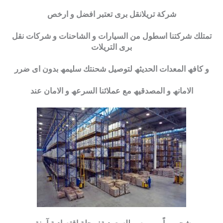
شركة تريلانقل برى تعتبر افضل و ارخص
تمتلك شركتنا اسطول من السیارات و الشاحنات و شركات نقل
برى التریلات
و كافھ المعدات الحدیثھ لتوصیل شحنتك سلیمھ بدون اى ضرر
الامانھ و المصدقیھ مع عملائنا السرعھ و الامان عند