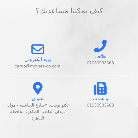
كيف يمكننا مساعدتك؟
هاتف
بريد إلكتروني
01030933668
cargo@movers-co.com
واتساب
عنوان
01030933668
تكنو بوينت، ٢شارع العباسيه - مول،
ميدان الظاهر، الظاهر، محافظة
القاهرة‬