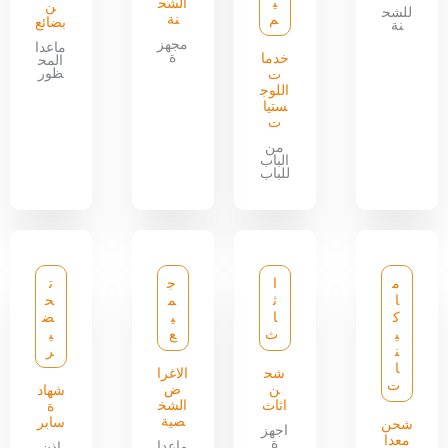
ي
الشح
ن
للشح
م
نة
بضائع
نة
مجهز
ماعدا
ة
خدما
المح
ظور
ت
اللوج
ستيا
ت
من
الباب
للباب
م
ا
ج
ت
ا
ث
م
ح
ك
ا
ي
ض
ي
ث
ع
ي
ن
ر
ا
شح
الاغرا
ت
ن
ض
شهاد
اثاث
الشخ
ة
صية
سابر
شحن
اجهز
معدا
ة
ماعدا
اذن