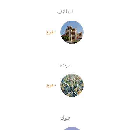
الطائف
- فرع
بريدة
- فرع
تبوك