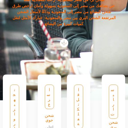
حن بضائعك من مصر إلى السعودية بسهولة وأمان ارخص طرق
شحن البضائع من مصر إلى السعودية وداعًا لأسعار الشحن
المرتفعة الشحن البري بين مصر والسعودية: خيارك الأمثل لنقل
كميات كبيرة من البضائع
س
ا
ا
ت
ي
ق
س
ج
ا
ل
ر
ه
ر
ت
ع
ي
ا
ك
ز
ت
ل
ا
شحن
ف
و
جوي
شحن
ة
ر
بري
اعلى