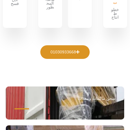
ت
المح
فسح
ظور
خطو
ط
انتاج
01030933668
شحن ماكينات ومعدات