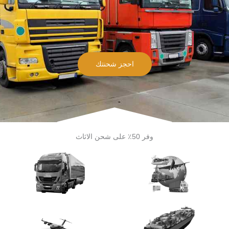
احجز شحنتك
وفر 50٪ على شحن الاثاث