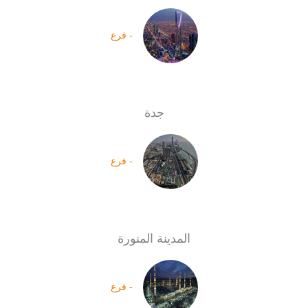
- فرع
جدة
- فرع
المدينة المنورة
- فرع