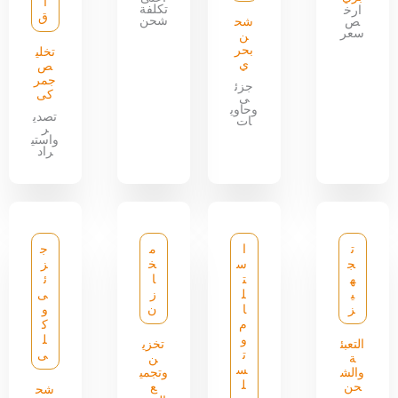
ا
تكلفة
ارخ
ق
شحن
ص
شح
سعر
ن
بحر
تخلي
ي
ص
جمر
جزئ
كى
ى
وحاوي
تصدي
ات
ر
واستي
راد
ت
ا
م
ج
ج
س
خ
ز
ه
ت
ا
ئ
ي
ل
ز
ى
ز
ا
ن
و
م
ك
و
ل
التعبئ
تخزي
ت
ى
ة
ن
س
والش
وتجمي
ل
حن
ع
شح