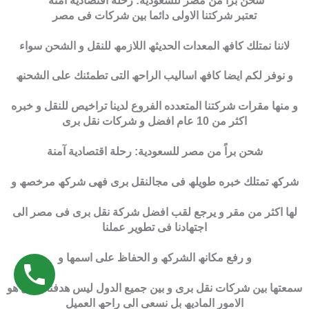
شحن براً من مصر للسعودية: رحلة اقتصادية آمنة
تعتبر شركتنا الاولى دائما بین شركات فى مصر
لاننا نمتلك كافھ المعدات الحدیثھ اللازمھ للنقل و الشحن سواء
و نوفر لكم ایضا كافھ اسالیب الراحھ التى تطمئنك على الشحنھ
و منھا مقرات شركتنا المتعدده الفروع لدینا تراخیص للنقل و خبره
اكثر من 10 عام افضل و شركات نقل برى
شحن براً من مصر للسعودية: رحلة اقتصادية آمنة
شركھ تمتلك خبره طویلھ فى مجالنقل برى فھى شركھ مرخصھ و
لھا اكثر من مقر و یرجع لقب افضل شركة نقل برى فى مصر الى
اجتھادنا فى تطویر عملنا
و رفع مكانھ الشركھ و الحفاظ على اسمھا و
سمعتھا بین شركات نقل برى و بین جمیع الدول لیس ھدفنا الاول ھو
الامور المادیھ بل نسعى الى راحھ العمیل