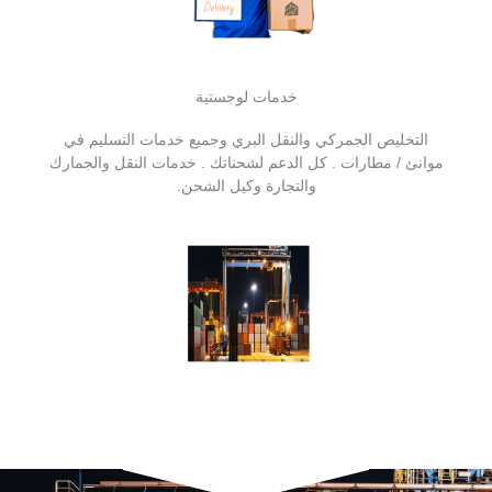
خدمات لوجستية
التخليص الجمركي والنقل البري وجميع خدمات التسليم في
موانئ / مطارات . كل الدعم لشحناتك . خدمات النقل والجمارك
والتجارة وكيل الشحن.