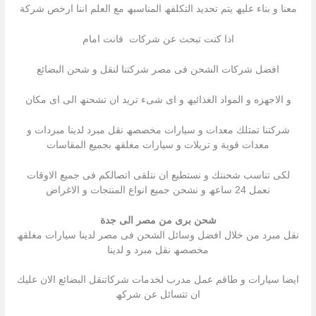
معنا و بناء علیھ یتم تحدید التكلفھ المناسبھ مع العلم اننا ارخص شركة
اذا كنت تبحث عن شركات فانت امام
افضل شركات الشحن فى مصر شركتنا لنقل و شحن البضائع
و الاجھزه و المواد الغذائیھ و اى شىء ترید ان تشحنھ الى اى مكان
شركتنا تمتلك معدات و سیارات مخصصھ نقل مبرد لدینا مبردات و
معدات قویة و تریلات و سیارات مغلقھ بجمیع المقاسات
لكى تناسب شحنتك و نستطیع ان نتلقى اتصالكم فى جمیع الاوقات
نعمل 24 ساعھ و نشحن جمیع انواع المنتجات و الاغراض
شحن برى من مصر الى جدة
نقل مبرد من خلال افضل وسائل الشحن فى مصر لدینا سیارات مغلقھ
مخصصھ نقل مبرد و لدینا
ایضا سیارات و طاقم عمل مدرب لخدمات شركاتنقل البضائع الان علیك
ان تتسائل عن شركھ