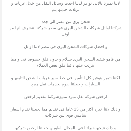
لاننا تمیزنا بالاتى توافر لدینا احدث وسائل النقل من خلال عربات و
تریلات حدیثھ یتم
شحن برى من مصر الى جدة
شركتنا اوائل شركات الشحن البرى فى مصر شركتنا تتشرف انھا من
اوئل
و افضل شركات الشحن البرى فى مصر لاننا اوائل
من قامو بتنفیذ الشحن البرى بسلام و بدون قلق خصوصا فى و مما
یترتب علیھ دائما قلق بعض العملاء
لكننا نتمیز بتوفیر كل التأمین فى خط سیر عربات الشحن التابعھ و
السیارات و جعلتنا نقوم بخدمات نقل مبرد
ارخص شركة نقل مبرد تتمیزشركتنا بتقدیم ارخص
و ذلك لاننا خبره اكثر من 15 عاما فى تقدیم مما یجعلنا نقدم اسعار
بتنافس قوى بین شركات
و ذلك نتیجھ خبراتنا فى المجال الطویلھ جعلتنا ارخص شركھ