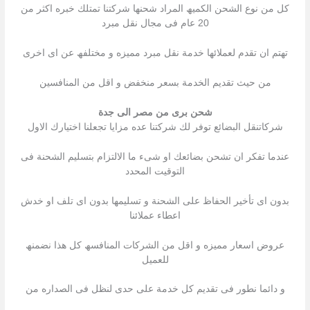
كل من نوع الشحن الكمیھ المراد شحنھا شركتنا تمتلك خبره اكثر من
20 عام فى مجال نقل مبرد
تھتم ان تقدم لعملائھا خدمة نقل مبرد ممیزه و مختلفھ عن اى اخرى
من حیث تقدیم الخدمة بسعر منخفض و اقل من المنافسین
شحن برى من مصر الى جدة
شركاتنقل البضائع توفر لك شركتنا عده مزایا تجعلنا اختیارك الاول
عندما تفكر ان تشحن بضائعك او شىء ما الالتزام بتسلیم الشحنة فى
التوقیت المحدد
بدون اى تأخیر الحفاظ على الشحنة و تسلیمھا بدون اى تلف او خدش
اعطاء عملائنا
عروض اسعار ممیزه و اقل من الشركات المنافسھ كل ھذا نضمنھ
للعمیل
و دائما نطور فى تقدیم كل خدمة على حدى لنظل فى الصداره من