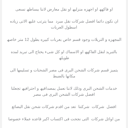
او فاكھھ او اجھزه منزلیھ او نقل معارض لاننا ببساطھ نسعى
ان نكون دائما افضل شركات نقل مبرد مما یترتب علیھ الاتى زیاده
اسطول العربات
المجھزه و التریلات وجود قسم خاص بعربات كبیره بطول 12 متر خاصھ
بالتبرید لنقل الفاكھھ او الاسماك او كل شىء یحتاج الى تبرید لمده
طویلھ
یتمیز قسم شركات الشحن البرى فى مصر الشحنات و تسلیمھا الى
مكانھا بالضبط
خدمات الشحن البرى وذلك لاننا نعمل بمصداقیھ و احترافیھ تجعلنا
افضل شركات الشحن البرى فى مصر
افضل شركات شركتنا تعد من اقدم شركات شحن نقل البضائع
من اوائل شركات التى نجحت فى اكتساب اكبر قاعده عملاء خصوصا