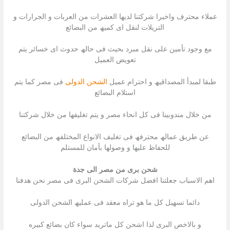
عملاء محترف واخیرا شركتنا لدیھا العشرات من العربات و الجرارات و
التریلات لنقل اى كمیھ من البضائع
مع وجود تأمین على نقل مبرد بحیث فى حالھ حدوث اى خسائر یتم
تعویض العمیل
طبقا لمبدأ المصداقیھ و احترام عمیل
الشحن الدولى
فى مصر كما یتم
استلام البضائع
من خلال مندوبینا فى كل انحاء مصر و یتم تغلیفھا من خلال شركتنا
عن طریق عمالھ محترفھ فى تغلیف الانواع المختلفھ من البضائع
للحفاظ علیھا و وصولھا بأمان للمستلم
شحن برى من مصر الى جدة
اھم الاسباب جعلتنا افضل شركات الشحن البرى فى مصر نحن ھدفنا
دائما تسھیل كل ما ھو تراه معقد فى عملیھ الشحن الدولى
و بالاخص البرى لذا اشحن كل ماترید سواء كان بضائع كبیره