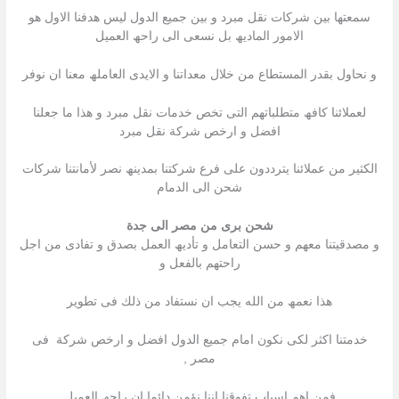
سمعتھا بین شركات نقل مبرد و بین جمیع الدول لیس ھدفنا الاول ھو
الامور المادیھ بل نسعى الى راحھ العمیل
و نحاول بقدر المستطاع من خلال معداتنا و الایدى العاملھ معنا ان نوفر
لعملائنا كافھ متطلباتھم التى تخص خدمات نقل مبرد و ھذا ما جعلنا
افضل و ارخص شركة نقل مبرد
الكثیر من عملائنا یترددون على فرع شركتنا بمدینھ نصر لأمانتنا شركات
شحن الى الدمام
شحن برى من مصر الى جدة
و مصدقیتنا معھم و حسن التعامل و تأدیھ العمل بصدق و تفادى من اجل
راحتھم بالفعل و
ھذا نعمھ من الله یجب ان نستفاد من ذلك فى تطویر
خدمتنا اكثر لكى نكون امام جمیع الدول افضل و ارخص شركة فى
مصر ,
فمن اھم اسباب تفوقنا اننا نؤمن دائما ان راحھ العمیل