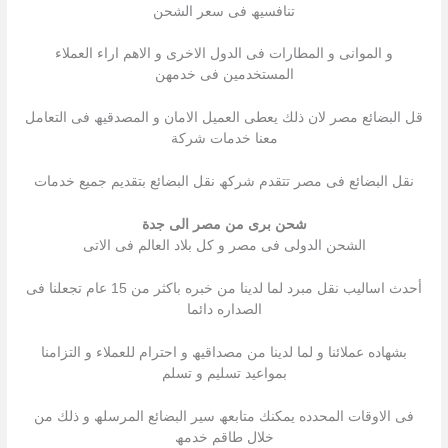
تنافسیھ فى سعر الشحن
و الموانى و المطارات فى الدول الاخرى و الاھم اراء العملاء
المستخدمین فى خدمھن
قل البضائع مصر لان ذلك یعطى العمیل الامان و المصدقیھ فى التعامل
معنا خدمات شركة
نقل البضائع فى مصر تتقدم شركھ نقل البضائع بتقدیم جمیع خدمات
شحن برى من مصر الى جدة
الشحن الدولى فى مصر و كل بلاد العالم فى الاتى
أحدث اسالیب نقل مبرد لما لدینا من خبره باكثر من 15 عام تجعلنا فى
الصداره دائما
بشھاده عملائنا و لما لدینا من مصداقیھ و احترام للعملاء و التزامنا
بمواعید تسلیم و تسلم
فى الاوقات المحدده یمكنك متابعھ سیر البضائع المرسلھ و ذلك من
خلال طاقم خدمھ