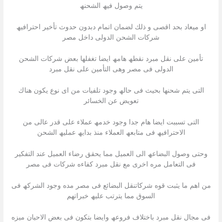
یتم وصول فیھ الشحنھ
او میعاد بحد اقصى و ذلك لضمان اتمام دبدون حدوث تأخیر احترافیھ
شركات الشحن الدولى داخل مصر
تأمین على نقل مبرد نقطھ ھامھ ایضا تغفلھا بعض شركات الشحن
الدولى فى مصر وھى التأمین على نقل مبرد
التى یتم شحنھا بحیث فى حالھ وجود تلفیات من اى نوع یكون ھناك
تعویض عن الخسائر
التى تسببت ایضا ھام جدا وجود خدمھ عملاء على قدر عالى من
الاحترافیھ فى متابعھ العملاء منذ بدایھ عملیھ الشحن
وحتى وصول البضاعھ الى العمیل مما یحقق رضاء العمیل عند التفكیر
فى التعامل مره اخرى مع نقل مبرد كفاءه شركات فى مصر
من اھم ما یثبت قوه شركاتنقل البضائع فى مصر مده وجود الشركھ فى
السوق مما یترتب علیھ خبراتھم
فى مجال نقل مبرد باختلاف فروعھ وایضا بتكون فى بعض الاحیان میزه