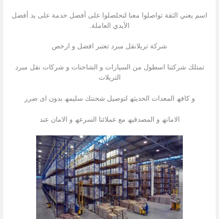
اسم يعني الثقة تواصلوا معنا لتحلصلوا على أفضل خدمة على يد أفضل
الأيدي العاملة.
شركة تريلانقل مبرد تعتبر افضل و ارخص
تمتلك شركتنا اسطول من السیارات و الشاحنات و شركات نقل مبرد
التریلات
و كافھ المعدات الحدیثھ لتوصیل شحنتك سلیمھ بدون اى ضرر
الامانھ و المصدقیھ مع عملائنا السرعھ و الامان عند