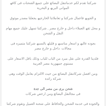
شركتنا تقدم لكم خدماتنقل البضائع على جمیع الشحنات فى كافھ
الموانى البریھ و البحریة
و الجویھ فاعمال شركتنا و تعاملاتنا الخارجیھ یجعلنا مصدر موثوق
و محل ثقھ العملاء داخل و خارج مصر , شركتنا تسھل علیك جمیع مھام
النقل و الشحن
بجوده عالیھ و اسعار مناسبھ و قلیلھ بالنسبھ شركتنا متمیزه فى
مجالات داخل و خارج مصر
فلدينا القدرة على نقل مبرد من الباب للباب وذلك باقل الاسعار على
مستوي جمهورية مصر العربية
ومن افضل شركاتنقل البضائع من حيث الالتزام بعامل الوقت وهى
شركة رائدة
شحن برى من مصر الى جدة
فى مجالنقل البضائع ومن ارخص شركات
والجودة فى خدمة الشحن والحافاظ على شحنة العميل وتقوم شركتنا