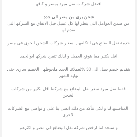
افضل شركات نقل مبرد بمصر و كافھ
شحن برى من مصر الى جدة
من ضمن العوامل التى ینظر لھا كل عمیل قبل الاتفاق مع الشركھ التى
تقدم لھ
خدمة نقل البضائع ھى التكلفھ , اسعار شركات الشحن الجوى فى مصر
اقل بكثیر مما یتوقع العمیل و لذلك تنفرد شركھ ابوالحمد
بتقدیم خصم یصل الى 30 %لعملائنا الجدد ملحوظھ : الخصم سارى حتى
نھایة الشھر
فقط نقل مبرد سعر نقل البضائع مع شركتنا اقل بكثیر من شركات
الشحن
المنافسھ لنا و لكى تتأكد من ذلك اتصل بنا على و تواصل مع الشركات
الاخرى
و ستجد اننا ارخص شركة نقل البضائع فى مصر و اكثرھم