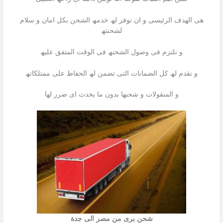
ھى الھدف الرئیسى و ان نوفر لھ خدمھ الشحن بكل امان و سلام
لشحنتھ
و نلتزم فى وصول الشحنھ فى الوقت المتفق علیھ
و نقدم لھ كل الضمانات التى تضمن لھ الحفاظ على ممتلكاتھ
و المنقولات و شحنھا بدون ما یحدث اى ضرر لھا
شحن برى من مصر الى جدة