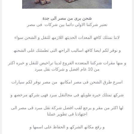
شحن برى من مصر الى جدة
تعتبر شركتنا الاولى دائما بین شركات فى مصر
لاننا نمتلك كافھ المعدات الحدیثھ اللازمھ للنقل و الشحن سواء
و نوفر لكم ایضا كافھ اسالیب الراحھ التى تطمئنك على الشحنھ
و منھا مقرات شركتنا المتعدده الفروع لدینا تراخیص للنقل و خبره اكثر
من 10 عام افضل و شركات نقل مبرد
اسرع طرق الشحن فى مصر امكانیھ من مصر نوفر لكم سیارات
شركھ تمتلك خبره طویلھ فى مجالنقل مبرد فھى شركھ مرخصھ و
لھا اكثر من مقر و یرجع لقب افضل شركة نقل مبرد فى مصر الى
اجتھادنا فى تطویر عملنا
و رفع مكانھ الشركھ و الحفاظ على اسمھا و