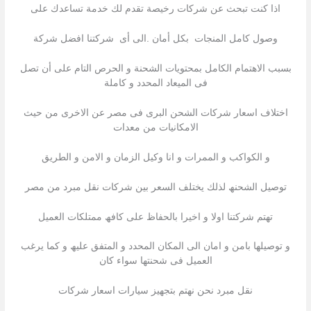
اذا كنت تبحث عن شركات رخیصة تقدم لك خدمة تساعدك على
وصول كامل المنجات بكل أمان .الى أى شركتنا افضل شركة
بسبب الاھتمام الكامل بمحتویات الشحنة و الحرص التام على أن تصل
فى المیعاد المحدد و كاملة
اختلاف اسعار شركات الشحن البرى فى مصر عن الاخرى من حیث
الامكانیات من معدات
و الكواكب و الممرات و انا وكيل الزمان و الامن و الطريق
توصیل الشحنھ لذلك یختلف السعر بین شركات نقل مبرد من مصر
تھتم شركتنا اولا و اخیرا بالحفاظ على كافھ ممتلكات العمیل
و توصیلھا بامن و امان الى المكان المحدد و المتفق علیھ و كما یرغب
العمیل فى شحنتھا سواء كان
نقل مبرد نحن نھتم بتجھیز سیارات اسعار شركات