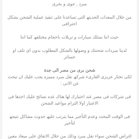
مبرد , جوى و بحرى
من خلال المعدات الحدیثھ التى تساعدنا على تنفیذ عملیة الشحن بشكل
احترافى
حیث اننا نمتلك سیارات و تریلات باحجام مختلفھ كما اننا
لدینا مبردات شحنتك و وصولھا بالشكل المطلوب بدون اى تلف او
خسائر
شحن برى من مصر الى جدة
لكى تختار عزیزى القارىء شركھ نقل مبرد ممیزه یجب علیك ان تبحث
عن الاتى :
فى شركات فى مصر عند اختیارك لھا ھناك عده نصائح علیك اخذھا فى
الاعتبار اولا التزام مواعید الشحن
فى الوقت المحدد وعدم التأخیر مما یترتب علیھ حدوث مشاكل نتیجھ
لتأخیر
اغراض الشحن سواء نقل مبرد وذلك من خلال الاتفاق على میعاد معین