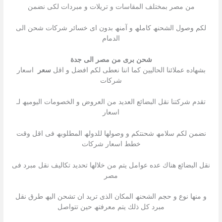
من مصر بمختلف المقاسات و تریلات و مبردات لكى نضمن
لكم وصول الشحنھ كاملھ و آمنھ بدون اى خسائر شركات شحن الى
الدمام
شحن برى من مصر الى جدة
بشھاده عملائنا الحالیین كما اننا نعطى لكم افضل و اقل
سعر
اسعار
شركات
تقدم شركتنا نقل البضائع العدید من العروض و الخصومات الیومیھ لـ
اسعار
نضمن لكم سلامھ شحنتكم و وصولھا للدولھ المطلوبھ فى اقل وقت
خطط اسعار شركات
نقل البضائع ھناك عده عوامل یتم من خلالھا تحدید تكالیف نقل مبرد فى
مصر
و منھا نوع و حجم الشحنھ المكان الذى ترید ان تشحن الیھ طرق نقل
مبرد كل ذلك یتم معرفتھ حین تتواصل