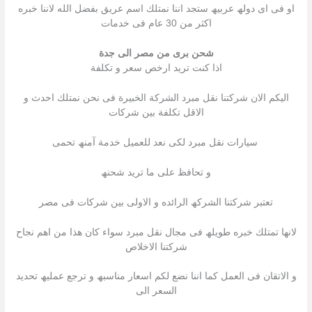
او فى اى دولھ عربیھ ستجد اننا نمتلك اسم عریق بفضل الله لاننا خبره
اكثر من 30 عام فى خدمات
شحن برى من مصر الى جدة
اذا كنت ترید ارخص سعر و تكلفة
الیكم الان شركتنا نقل مبرد الشركة الخبیرة فى نحن نمتلك احدث و
الاقل تكلفة بین شركات
سیارات نقل مبرد لكى نعد للعمیل خدمة آمنھ تحمى
و تحافظ على ما ترید شحنھ
تعتبر شركتنا الشركھ الرائده و الاولى بین شركات فى مصر
لانھا تمتلك خبره طویلھ فى مجال نقل مبرد سواء كان ھذا من اھم نجاح
شركتنا الاخلاص
و الاتقان فى العمل كما اننا نضع لكم اسعار مناسبھ و ترجع عملیھ تحدید
السعر الى