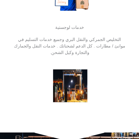
خدمات لوجستية
التخليص الجمركي والنقل البري وجميع خدمات التسليم في
موانئ / مطارات . كل الدعم لشحناتك . خدمات النقل والجمارك
والتجارة وكيل الشحن.