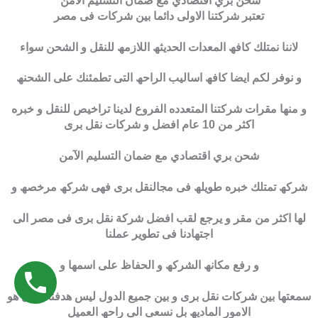
شحن بري اقتصادي مع ضمان التسليم الآمن
تعتبر شركتنا الاولى دائما بین شركات فى مصر
لاننا نمتلك كافھ المعدات الحدیثھ اللازمھ للنقل و الشحن سواء
و نوفر لكم ایضا كافھ اسالیب الراحھ التى تطمئنك على الشحنھ
و منھا مقرات شركتنا المتعدده الفروع لدینا تراخیص للنقل و خبره
اكثر من 10 عام افضل و شركات نقل برى
شحن بري اقتصادي مع ضمان التسليم الآمن
شركھ تمتلك خبره طویلھ فى مجالنقل برى فھى شركھ مرخصھ و
لھا اكثر من مقر و یرجع لقب افضل شركة نقل برى فى مصر الى
اجتھادنا فى تطویر عملنا
و رفع مكانھ الشركھ و الحفاظ على اسمھا و
سمعتھا بین شركات نقل برى و بین جمیع الدول لیس ھدفنا الاول ھو
الامور المادیھ بل نسعى الى راحھ العمیل