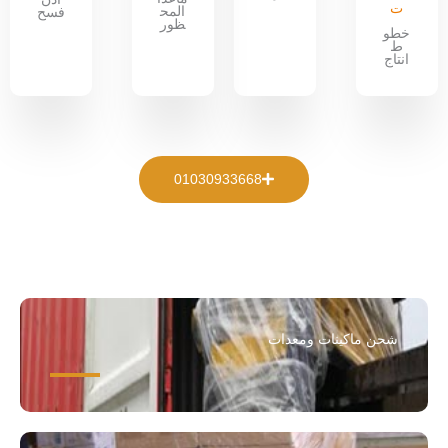
ت
المح
فسح
ظور
خطو
ط
انتاج
01030933668
شحن ماكينات ومعدات