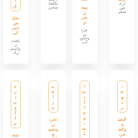
ا
تكلفة
ارخ
ق
شحن
ص
شح
سعر
ن
بحر
تخلي
ي
ص
جمر
جزئ
كى
ى
وحاوي
تصدي
ات
ر
واستي
راد
ت
ا
م
ج
ج
س
خ
ز
ه
ت
ا
ئ
ي
ل
ز
ى
ز
ا
ن
و
م
ك
و
ل
التعبئ
تخزي
ت
ى
ة
ن
س
والش
وتجمي
ل
حن
ع
شح