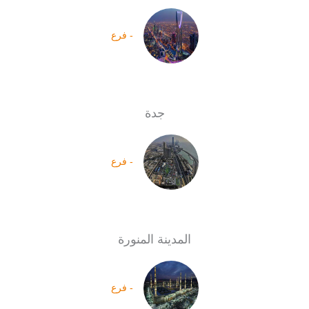
- فرع
جدة
- فرع
المدينة المنورة
- فرع