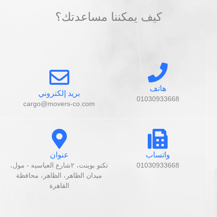
كيف يمكننا مساعدتك؟
هاتف
بريد إلكتروني
01030933668
cargo@movers-co.com
واتساب
عنوان
01030933668
تكنو بوينت، ٢شارع العباسيه - مول،
ميدان الظاهر، الظاهر، محافظة
القاهرة‬