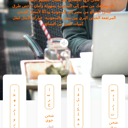
حن بضائعك من مصر إلى السعودية بسهولة وأمان ارخص طرق
شحن البضائع من مصر إلى السعودية وداعًا لأسعار الشحن
المرتفعة الشحن البري بين مصر والسعودية: خيارك الأمثل لنقل
كميات كبيرة من البضائع
س
ا
ا
ت
ي
ق
س
ج
ا
ل
ر
ه
ر
ت
ع
ي
ا
ك
ز
ت
ل
ا
شحن
ف
و
جوي
شحن
ة
ر
بري
اعلى