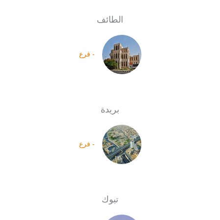
الطائف
- فرع
بريدة
- فرع
تبوك