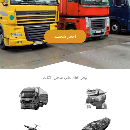
احجز شحنتك
وفر 50٪ على شحن الاثاث