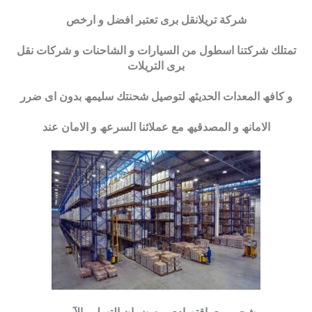
شركة تريلانقل برى تعتبر افضل و ارخص
تمتلك شركتنا اسطول من السیارات و الشاحنات و شركات نقل
برى التریلات
و كافھ المعدات الحدیثھ لتوصیل شحنتك سلیمھ بدون اى ضرر
الامانھ و المصدقیھ مع عملائنا السرعھ و الامان عند