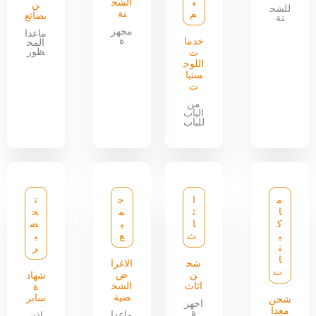
ي
الشح
ن
للشح
م
نة
بضائع
نة
مجهز
ماعدا
ة
خدما
المح
ظور
ت
اللوج
ستيا
ت
من
الباب
للباب
م
ا
ج
ت
ا
ث
م
ح
ك
ا
ي
ض
ي
ث
ع
ي
ن
ر
ا
شح
الاغرا
ت
ن
ض
شهاد
اثاث
الشخ
ة
صية
سابر
شحن
اجهز
معدا
ة
ماعدا
اذن