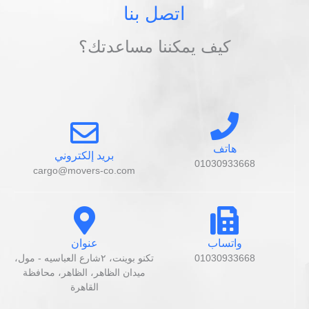
اتصل بنا
كيف يمكننا مساعدتك؟
هاتف
بريد إلكتروني
01030933668
cargo@movers-co.com
واتساب
عنوان
01030933668
تكنو بوينت، ٢شارع العباسيه - مول،
ميدان الظاهر، الظاهر، محافظة
القاهرة‬