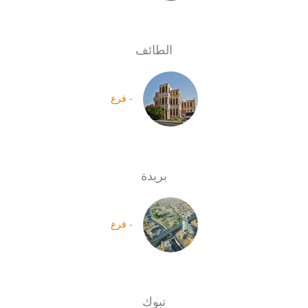
الطائف
- فرع
بريدة
- فرع
تبوك