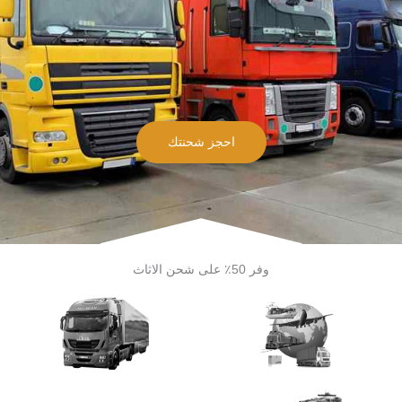
احجز شحنتك
وفر 50٪ على شحن الاثاث