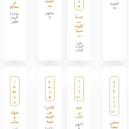
ي
الشح
ن
للشح
م
نة
بضائع
نة
مجهز
ماعدا
ة
خدما
المح
ظور
ت
اللوج
ستيا
ت
من
الباب
للباب
م
ا
ج
ت
ا
ث
م
ح
ك
ا
ي
ض
ي
ث
ع
ي
ن
ر
ا
شح
الاغرا
ت
ن
ض
شهاد
اثاث
الشخ
ة
صية
سابر
شحن
اجهز
معدا
ة
ماعدا
اذن