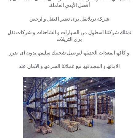
أفضل الأيدي العاملة.
شركة تريلانقل برى تعتبر افضل و ارخص
تمتلك شركتنا اسطول من السیارات و الشاحنات و شركات نقل
برى التریلات
و كافھ المعدات الحدیثھ لتوصیل شحنتك سلیمھ بدون اى ضرر
الامانھ و المصدقیھ مع عملائنا السرعھ و الامان عند