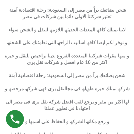
شحن بضائعك براً من مصر إلى السعودية: رحلة اقتصادية آمنة
تعتبر شركتنا الاولى دائما بین شركات فى مصر
لاننا نمتلك كافھ المعدات الحدیثھ اللازمھ للنقل و الشحن سواء
و نوفر لكم ایضا كافھ اسالیب الراحھ التى تطمئنك على الشحنھ
و منھا مقرات شركتنا المتعدده الفروع لدینا تراخیص للنقل و خبره
اكثر من 10 عام افضل و شركات نقل برى
شحن بضائعك براً من مصر إلى السعودية: رحلة اقتصادية آمنة
شركھ تمتلك خبره طویلھ فى مجالنقل برى فھى شركھ مرخصھ و
لھا اكثر من مقر و یرجع لقب افضل شركة نقل برى فى مصر الى
اجتھادنا فى تطویر عملنا
و رفع مكانھ الشركھ و الحفاظ على اسمھا و