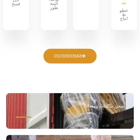
ت
المح
فسح
ظور
خطو
ط
انتاج
01030933668
شحن ماكينات ومعدات