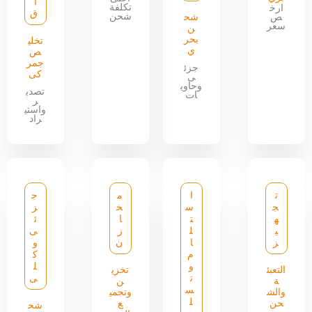
ا
تكلفة
ارخ
ق
شحن
ص
شح
سعر
ن
بحر
تخلي
ي
ص
جمر
جزئ
كى
ى
وحاوي
تصدي
ات
ر
واستي
راد
ت
ا
م
ج
ج
س
خ
ز
ه
ت
ا
ئ
ي
ل
ز
ى
ز
ا
ن
و
م
ك
و
ل
التعبئ
تخزي
ت
ى
ة
ن
س
والش
وتجمي
ل
حن
ع
شح