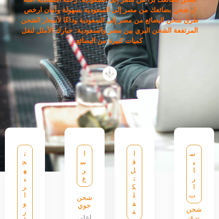
ل شحن بضائعك من مصر إلى السعودية بسهولة وأمان ارخص
طرق شحن البضائع من مصر إلى السعودية وداعًا لأسعار الشحن
المرتفعة الشحن البري بين مصر والسعودية: خيارك الأمثل لنقل
كميات كبيرة من البضائع
س
ا
ا
ت
ي
ق
س
ج
ا
ل
ر
ه
ر
ت
ع
ي
ا
ك
ز
ت
ل
ا
شحن
ف
و
جوي
شحن
ة
ر
بري
اعلى