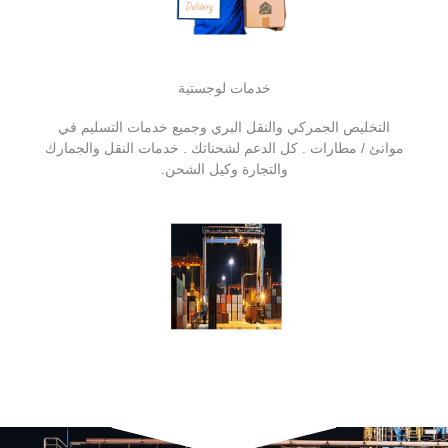
خدمات لوجستية
التخليص الجمركي والنقل البري وجميع خدمات التسليم في
موانئ / مطارات . كل الدعم لشحناتك . خدمات النقل والجمارك
والتجارة وكيل الشحن.