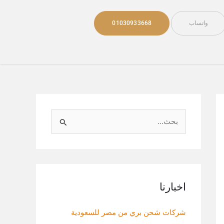
واتساب
01030933668
ا
ل
ب
ح
ث
اخبارنا
ع
شركات شحن بري من مصر للسعودية
ن