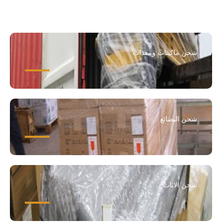
شحن ماكينات ومعدات
شحن البضائع
شحن الاثاث