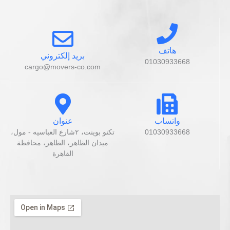
هاتف
بريد إلكتروني
01030933668
cargo@movers-co.com
واتساب
عنوان
01030933668
تكنو بوينت، ٢شارع العباسيه - مول،
ميدان الظاهر، الظاهر، محافظة
القاهرة‬