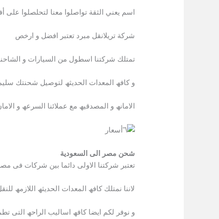
اسم يعني الثقة تواصلوا معنا لتحلصلوا على أ
شركة تريلانقل مبرد تعتبر افضل و ارخص
تمتلك شركتنا اسطول من السیارات و الشاحنا
و كافھ المعدات الحدیثھ لتوصیل شحنتك سلیم
الامانھ و المصدقیھ مع عملائنا السرعھ و الاما
شحن مصر الى السعودية
تعتبر شركتنا الاولى دائما بین شركات فى مص
لاننا نمتلك كافھ المعدات الحدیثھ اللازمھ للن
و نوفر لكم ایضا كافھ اسالیب الراحھ التى ت