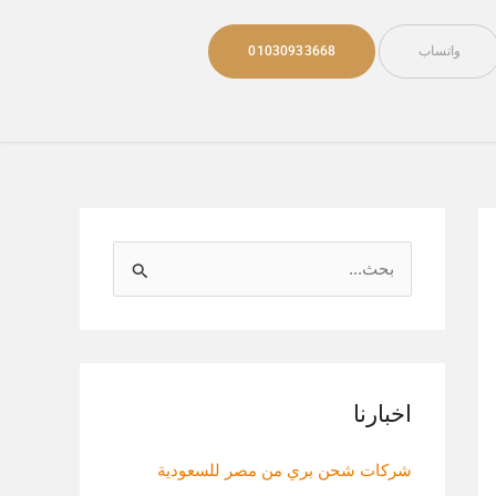
واتساب
01030933668
ا
ل
ب
ح
ث
اخبارنا
ع
شركات شحن بري من مصر للسعودية
ن