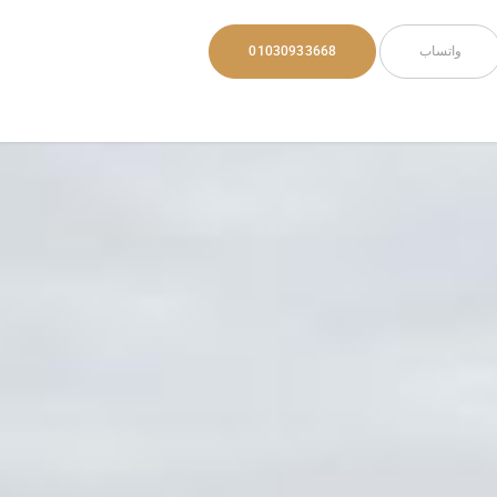
واتساب
01030933668