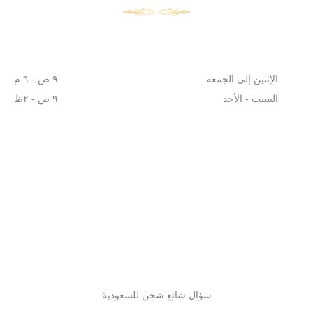
الإثنين إلى الجمعة
٩ ص - ٦ م
السبت - الأحد
٩ ص - ٢ظ
سؤال شائع شحن للسعودية