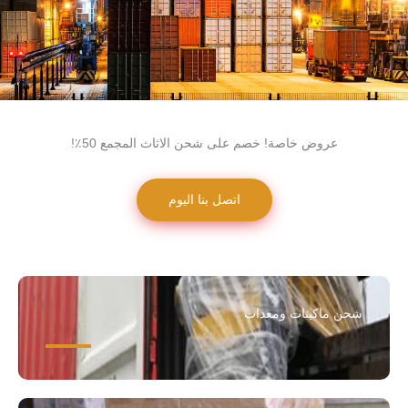
عروض خاصة! خصم على شحن الاثاث المجمع 50٪!
اتصل بنا اليوم
شحن ماكينات ومعدات