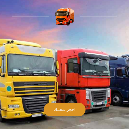
احجز شحنتك