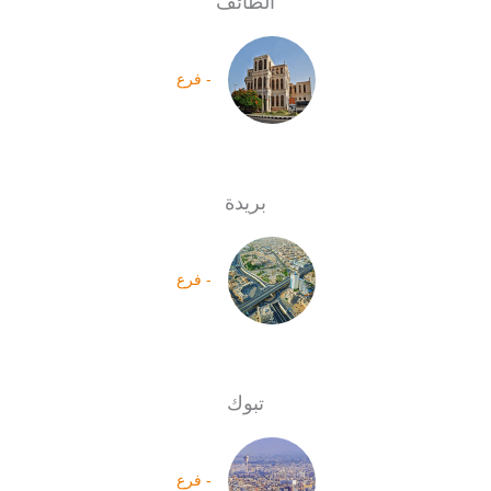
الطائف
- فرع
بريدة
- فرع
تبوك
- فرع