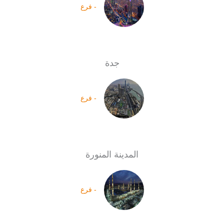
- فرع
جدة
- فرع
المدينة المنورة
- فرع