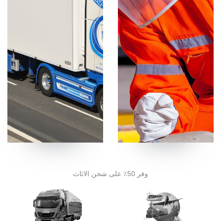
وفر 50٪ على شحن الاثاث