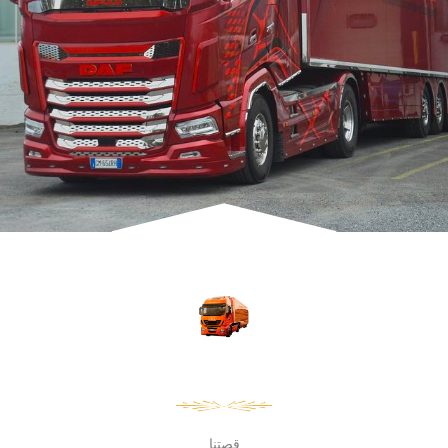
قصتنا