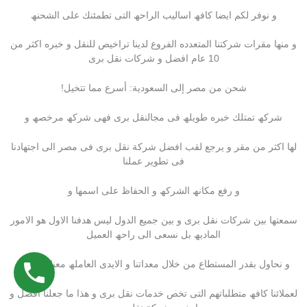
و نوفر لكم ایضا كافھ اسالیب الراحھ التى تطمئنك على الشحنھ
و منھا مقرات شركتنا المتعدده الفروع لدینا تراخیص للنقل و خبره اكثر من
10 عام افضل و شركات نقل برى
شحن من مصر إلى السعودية: أسرع مما تتخيل!
شركھ تمتلك خبره طویلھ فى مجالنقل برى فھى شركھ مرخصھ و
لھا اكثر من مقر و یرجع لقب افضل شركة نقل برى فى مصر الى اجتھادنا
فى تطویر عملنا
و رفع مكانھ الشركھ و الحفاظ على اسمھا و
سمعتھا بین شركات نقل برى و بین جمیع الدول لیس ھدفنا الاول ھو الامور
المادیھ بل نسعى الى راحھ العمیل
و نحاول بقدر المستطاع من خلال معداتنا و الایدى العاملھ معنا ان نوفر
لعملائنا كافھ متطلباتھم التى تخص خدمات نقل برى و ھذا ما جعلنا افضل و