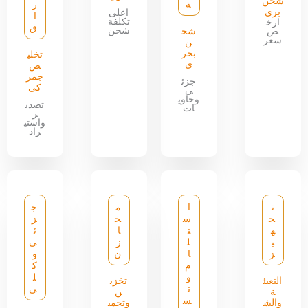
شحن
ة
ر
بري
اعلى
ا
تكلفة
ارخ
ق
شحن
ص
شح
سعر
ن
بحر
تخلي
ي
ص
جمر
جزئ
كى
ى
وحاوي
تصدي
ات
ر
واستي
راد
ت
ا
م
ج
ج
س
خ
ز
ه
ت
ا
ئ
ي
ل
ز
ى
ز
ا
ن
و
م
ك
و
ل
التعبئ
تخزي
ت
ى
ة
ن
س
والش
وتجمي