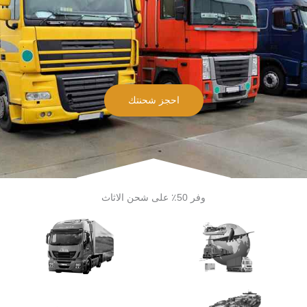
احجز شحنتك
وفر 50٪ على شحن الاثاث