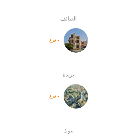
الطائف
- فرع
بريدة
- فرع
تبوك