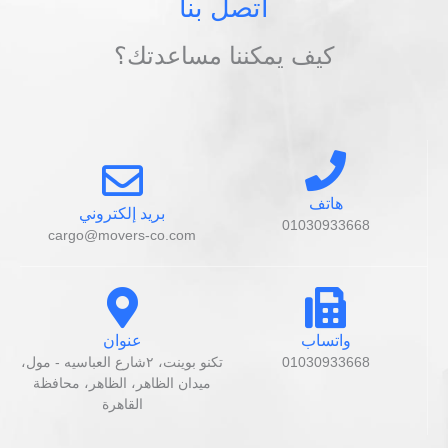
اتصل بنا
كيف يمكننا مساعدتك؟
هاتف
بريد إلكتروني
01030933668
cargo@movers-co.com
واتساب
عنوان
01030933668
تكنو بوينت، ٢شارع العباسيه - مول،
ميدان الظاهر، الظاهر، محافظة
القاهرة‬