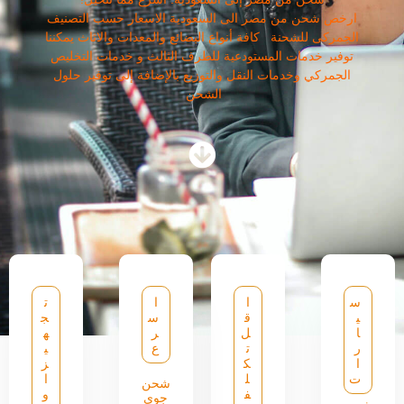
ارخص شحن من مصر الى السعودية الاسعار حسب التصنيف
الجمركى للشحنة كافة أنواع البضائع والمعدات والاثاث يمكننا
توفير خدمات المستودعية للطرف الثالث و خدمات التخليص
الجمركي وخدمات النقل والتوزيع بالإضافة إلى توفير حلول
الشحن
س
ا
ا
ت
ي
ق
س
ج
ا
ل
ر
ه
ر
ت
ع
ي
ا
ك
ز
ت
ل
ا
شحن
ف
و
جوي