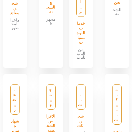
ل
حن
ع
شح
ي
الشح
ن
للشح
م
نة
بضائع
نة
مجهز
ماعدا
ة
خدما
المح
ظور
ت
اللوج
ستيا
ت
من
الباب
للباب
م
ا
ج
ت
ا
ث
م
ح
ك
ا
ي
ض
ي
ث
ع
ي
ن
ر
ا
شح
الاغرا
ت
ن
ض
شهاد
اثاث
الشخ
ة
صية
سابر
شحن