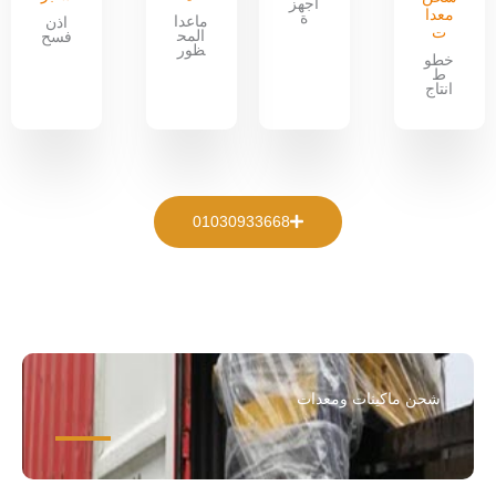
اجهز
معدا
ة
ماعدا
اذن
ت
المح
فسح
ظور
خطو
ط
انتاج
01030933668
شحن ماكينات ومعدات