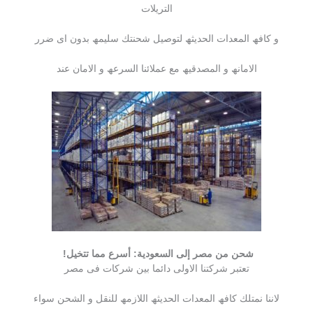
التریلات
و كافھ المعدات الحدیثھ لتوصیل شحنتك سلیمھ بدون اى ضرر
الامانھ و المصدقیھ مع عملائنا السرعھ و الامان عند
شحن من مصر إلى السعودية: أسرع مما تتخيل!
تعتبر شركتنا الاولى دائما بین شركات فى مصر
لاننا نمتلك كافھ المعدات الحدیثھ اللازمھ للنقل و الشحن سواء