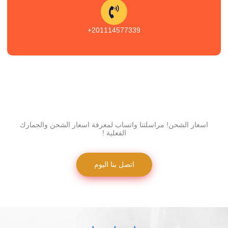
201114577339+
اسعار الشحن! مراسلتنا واتساب لمعرفة اسعار الشحن والجمارك
الفعلية !
اتصل بنا اليوم