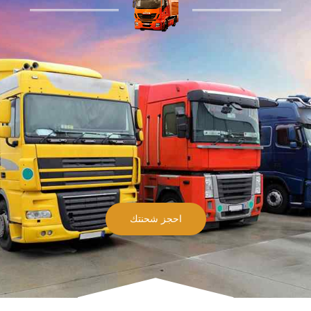
احجز شحنتك