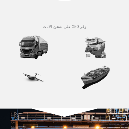
وفر 50٪ على شحن الاثاث