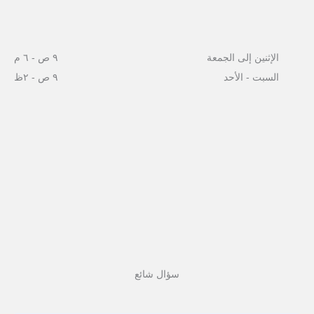
الإثنين إلى الجمعة
٩ ص - ٦ م
السبت - الأحد
٩ ص - ٢ظ
سؤال شائع