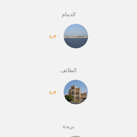
الدمام
- فرع
الطائف
- فرع
بريدة