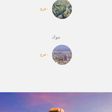
- فرع
تبوك
- فرع