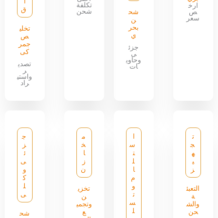
ا
تكلفة
ارخ
ق
شحن
ص
شح
سعر
ن
بحر
تخلي
ي
ص
جمر
جزئ
كى
ى
وحاوي
تصدي
ات
ر
واستي
راد
ت
ا
م
ج
ج
س
خ
ز
ه
ت
ا
ئ
ي
ل
ز
ى
ز
ا
ن
و
م
ك
و
ل
التعبئ
تخزي
ت
ى
ة
ن
س
والش
وتجمي
ل
حن
ع
شح