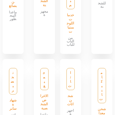
ي
الشح
ن
للشح
م
نة
بضائع
نة
مجهز
ماعدا
ة
خدما
المح
ظور
ت
اللوج
ستيا
ت
من
الباب
للباب
م
ا
ج
ت
ا
ث
م
ح
ك
ا
ي
ض
ي
ث
ع
ي
ن
ر
ا
شح
الاغرا
ت
ن
ض
شهاد
اثاث
الشخ
ة
صية
سابر
شحن
اجهز
معدا
ة
ماعدا
اذن