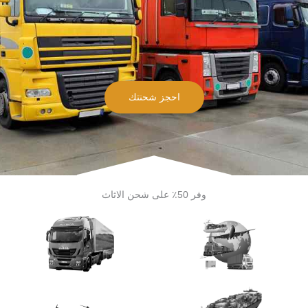
احجز شحنتك
وفر 50٪ على شحن الاثاث