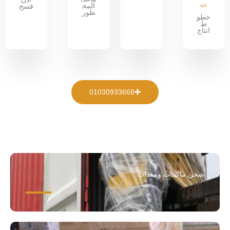
ت
المح
فسح
ظور
خطو
ط
انتاج
01030933668
شحن ماكينات ومعدات