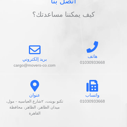
اتصل بنا
كيف يمكننا مساعدتك؟
هاتف
بريد إلكتروني
01030933668
cargo@movers-co.com
واتساب
عنوان
01030933668
تكنو بوينت، ٢شارع العباسيه - مول،
ميدان الظاهر، الظاهر، محافظة
القاهرة‬