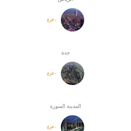
- فرع
جدة
- فرع
المدينة المنورة
- فرع