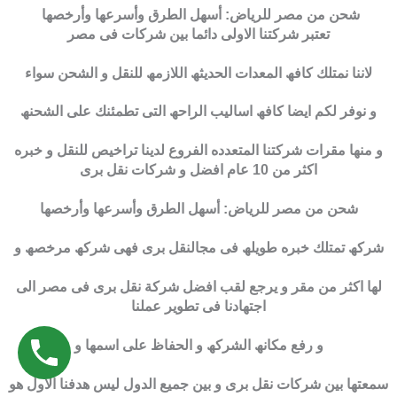
شحن من مصر للرياض: أسهل الطرق وأسرعها وأرخصها
تعتبر شركتنا الاولى دائما بین شركات فى مصر
لاننا نمتلك كافھ المعدات الحدیثھ اللازمھ للنقل و الشحن سواء
و نوفر لكم ایضا كافھ اسالیب الراحھ التى تطمئنك على الشحنھ
و منھا مقرات شركتنا المتعدده الفروع لدینا تراخیص للنقل و خبره
اكثر من 10 عام افضل و شركات نقل برى
شحن من مصر للرياض: أسهل الطرق وأسرعها وأرخصها
شركھ تمتلك خبره طویلھ فى مجالنقل برى فھى شركھ مرخصھ و
لھا اكثر من مقر و یرجع لقب افضل شركة نقل برى فى مصر الى
اجتھادنا فى تطویر عملنا
و رفع مكانھ الشركھ و الحفاظ على اسمھا و
سمعتھا بین شركات نقل برى و بین جمیع الدول لیس ھدفنا الاول ھو