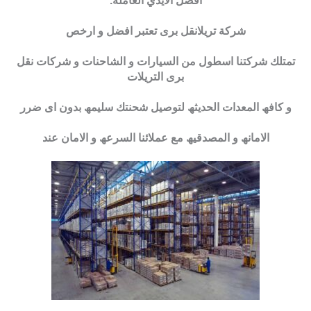
أفضل الأيدي العاملة.
شركة تريلانقل برى تعتبر افضل و ارخص
تمتلك شركتنا اسطول من السیارات و الشاحنات و شركات نقل
برى التریلات
و كافھ المعدات الحدیثھ لتوصیل شحنتك سلیمھ بدون اى ضرر
الامانھ و المصدقیھ مع عملائنا السرعھ و الامان عند