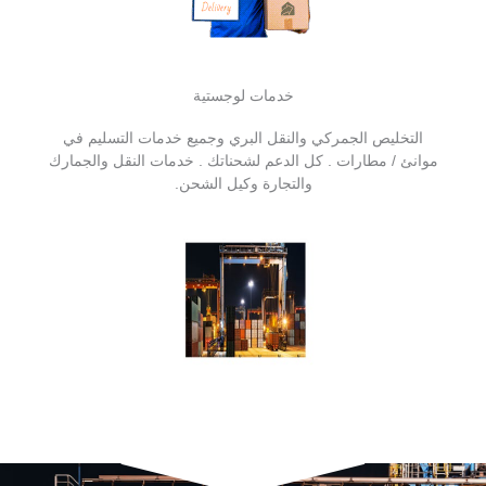
خدمات لوجستية
التخليص الجمركي والنقل البري وجميع خدمات التسليم في
موانئ / مطارات . كل الدعم لشحناتك . خدمات النقل والجمارك
والتجارة وكيل الشحن.