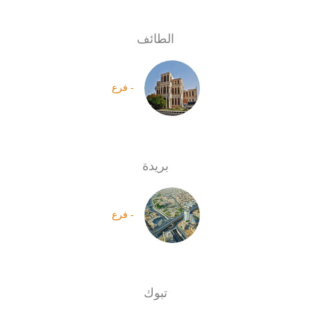
الطائف
- فرع
بريدة
- فرع
تبوك