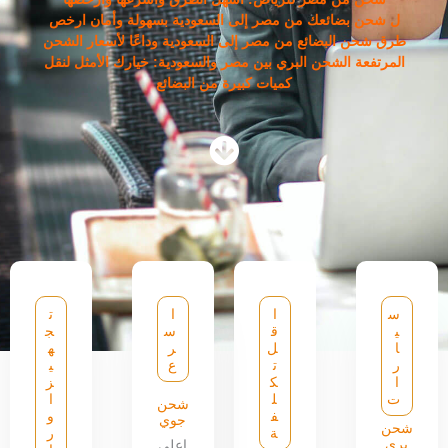
ل شحن بضائعك من مصر إلى السعودية بسهولة وأمان ارخص
طرق شحن البضائع من مصر إلى السعودية وداعًا لأسعار الشحن
المرتفعة الشحن البري بين مصر والسعودية: خيارك الأمثل لنقل
كميات كبيرة من البضائع
س
ا
ا
ت
ي
ق
س
ج
ا
ل
ر
ه
ر
ت
ع
ي
ا
ك
ز
ت
ل
ا
شحن
ف
و
جوي
شحن
ة
ر
بري
اعلى