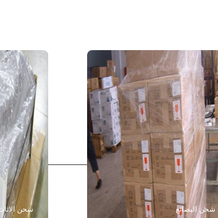
شحن البضائع
شحن الاثاث