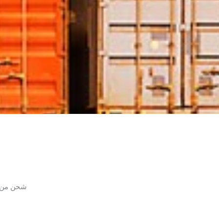
شحن من م