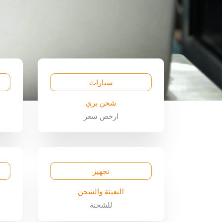
سيارات
شحن بري
ارخص سعر
تجهيز
التعبئة والشحن
للشحنة