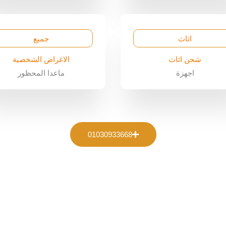
اثاث
جميع
شحن اثاث
الاغراض الشخصية
اجهزة
ماعدا المحظور
01030933668