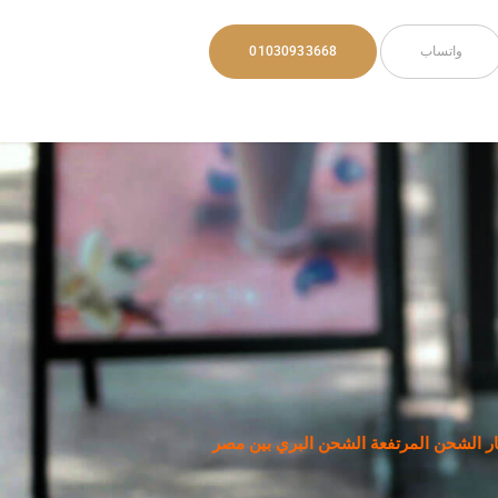
واتساب
01030933668
ر الشحن المرتفعة الشحن البري بين مصر