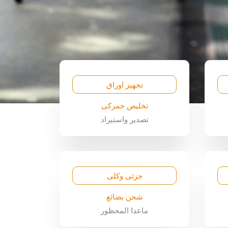
تجهيز اوراق
تخليص جمركى
تصدير واستيراد
جزئى وكلى
شحن بضائع
ماعدا المحظور