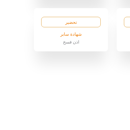
تحضير
شهادة سابر
اذن فسح