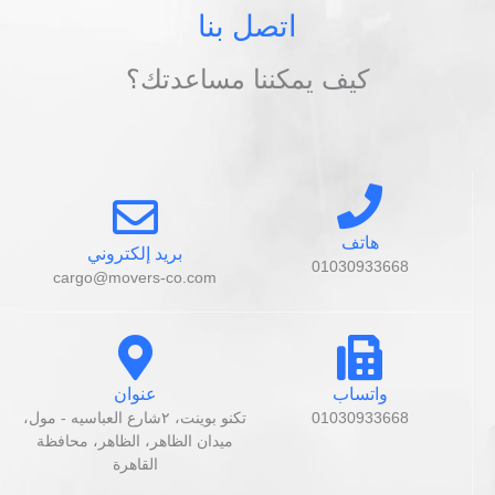
اتصل بنا
كيف يمكننا مساعدتك؟
هاتف
بريد إلكتروني
01030933668
cargo@movers-co.com
واتساب
عنوان
01030933668
تكنو بوينت، ٢شارع العباسيه - مول،
ميدان الظاهر، الظاهر، محافظة
القاهرة‬