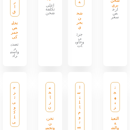
شحن
ة
ر
بري
اعلى
ا
تكلفة
ارخ
ق
شحن
ص
شح
سعر
ن
بحر
تخلي
ي
ص
جمر
جزئ
كى
ى
وحاوي
تصدي
ات
ر
واستي
راد
ت
ا
م
ج
ج
س
خ
ز
ه
ت
ا
ئ
ي
ل
ز
ى
ز
ا
ن
و
م
ك
و
ل
التعبئ
تخزي
ت
ى
ة
ن
س
والش
وتجمي