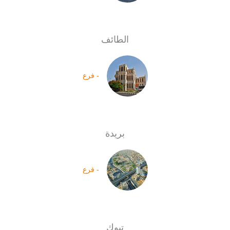
الطائف
- فرع
بريدة
- فرع
تبوك