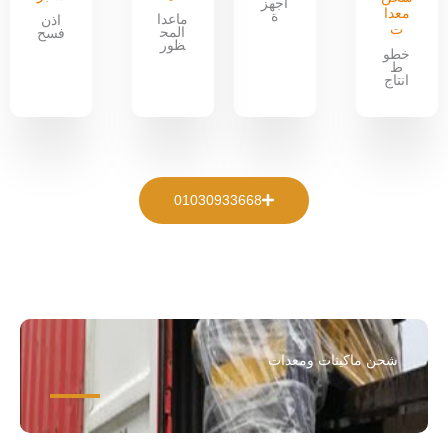
اجهز
معدا
ة
ماعدا
اذن
ت
المح
فسح
ظور
خطو
ط
انتاج
01030933668
شحن ماكينات ومعدات