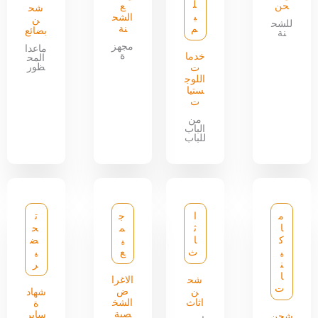
ل
حن
ع
شح
ي
الشح
ن
للشح
م
نة
بضائع
نة
مجهز
ماعدا
ة
خدما
المح
ظور
ت
اللوج
ستيا
ت
من
الباب
للباب
م
ا
ج
ت
ا
ث
م
ح
ك
ا
ي
ض
ي
ث
ع
ي
ن
ر
ا
شح
الاغرا
ت
ن
ض
شهاد
اثاث
الشخ
ة
صية
سابر
شحن