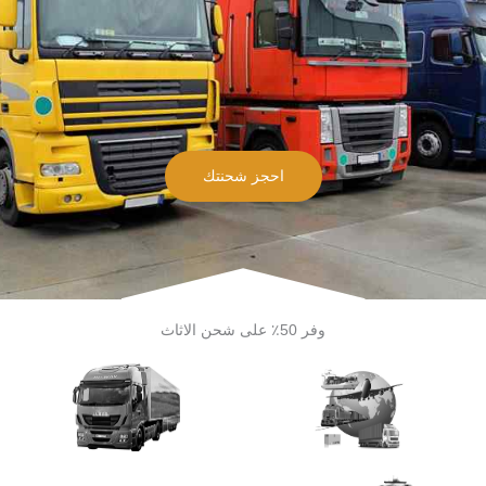
احجز شحنتك
وفر 50٪ على شحن الاثاث