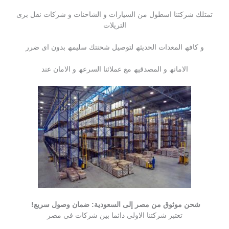
تمتلك شركتنا اسطول من السیارات و الشاحنات و شركات نقل برى
التریلات
و كافھ المعدات الحدیثھ لتوصیل شحنتك سلیمھ بدون اى ضرر
الامانھ و المصدقیھ مع عملائنا السرعھ و الامان عند
شحن موثوق من مصر إلى السعودية: ضمان وصول سريع!
تعتبر شركتنا الاولى دائما بین شركات فى مصر