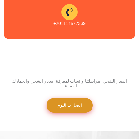
201114577339+
اسعار الشحن! مراسلتنا واتساب لمعرفة اسعار الشحن والجمارك
الفعلية !
اتصل بنا اليوم