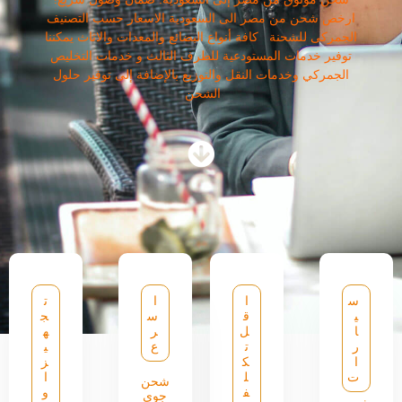
ارخص شحن من مصر الى السعودية الاسعار حسب التصنيف
الجمركى للشحنة كافة أنواع البضائع والمعدات والاثاث يمكننا
توفير خدمات المستودعية للطرف الثالث و خدمات التخليص
الجمركي وخدمات النقل والتوزيع بالإضافة إلى توفير حلول
الشحن
س
ا
ا
ت
ي
ق
س
ج
ا
ل
ر
ه
ر
ت
ع
ي
ا
ك
ز
ت
ل
ا
شحن
ف
و
جوي