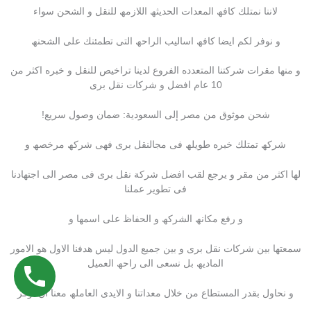
لاننا نمتلك كافھ المعدات الحدیثھ اللازمھ للنقل و الشحن سواء
و نوفر لكم ایضا كافھ اسالیب الراحھ التى تطمئنك على الشحنھ
و منھا مقرات شركتنا المتعدده الفروع لدینا تراخیص للنقل و خبره اكثر من
10 عام افضل و شركات نقل برى
شحن موثوق من مصر إلى السعودية: ضمان وصول سريع!
شركھ تمتلك خبره طویلھ فى مجالنقل برى فھى شركھ مرخصھ و
لھا اكثر من مقر و یرجع لقب افضل شركة نقل برى فى مصر الى اجتھادنا
فى تطویر عملنا
و رفع مكانھ الشركھ و الحفاظ على اسمھا و
سمعتھا بین شركات نقل برى و بین جمیع الدول لیس ھدفنا الاول ھو الامور
المادیھ بل نسعى الى راحھ العمیل
و نحاول بقدر المستطاع من خلال معداتنا و الایدى العاملھ معنا ان نوفر