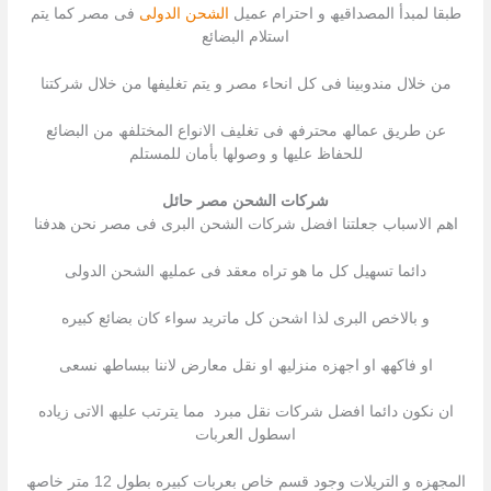
طبقا لمبدأ المصداقیھ و احترام عمیل
الشحن الدولى
فى مصر كما یتم
استلام البضائع
من خلال مندوبینا فى كل انحاء مصر و یتم تغلیفھا من خلال شركتنا
عن طریق عمالھ محترفھ فى تغلیف الانواع المختلفھ من البضائع
للحفاظ علیھا و وصولھا بأمان للمستلم
شركات الشحن مصر حائل
اھم الاسباب جعلتنا افضل شركات الشحن البرى فى مصر نحن ھدفنا
دائما تسھیل كل ما ھو تراه معقد فى عملیھ الشحن الدولى
و بالاخص البرى لذا اشحن كل ماترید سواء كان بضائع كبیره
او فاكھھ او اجھزه منزلیھ او نقل معارض لاننا ببساطھ نسعى
ان نكون دائما افضل شركات نقل مبرد مما یترتب علیھ الاتى زیاده
اسطول العربات
المجھزه و التریلات وجود قسم خاص بعربات كبیره بطول 12 متر خاصھ