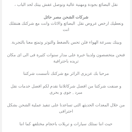
نقل البضائع بجودة ومهنية عالية ونوصل عفش بيتك لحد الباب ،
شركات الشحن مصر حائل
ونعطيك ارخص عروض نقل البضائع والاثاث وانت مع شركتك هننقلك
انت
وبيتك بسرعة الهواء فلن تحس بالضغط والتوتر وتمتع معنا بالتجربة.
فنحن متخصصون ولدينا خبرة على مدار سنوات كثيرة فى الى اى مكان
تريده باحترافية
مرحبا بك عزیزى الزائر مع شركتك تأسست شركتنا
و صنفت شركتنا من افضل شركاتلاننا نقدم لكم افضل خدمات نقل
مبرد , جوى و بحرى
من خلال المعدات الحدیثھ التى تساعدنا على تنفیذ عملیة الشحن بشكل
احترافى
حیث اننا نمتلك سیارات و تریلات باحجام مختلفھ كما اننا