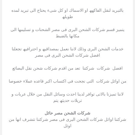
بالتبرید لنقل الفاكھھ او الاسماك او كل شىء یحتاج الى تبرید لمده
طویلھ
یتمیز قسم شركات الشحن البرى فى مصر الشحنات و تسلیمھا الى
مكانھا بالضبط
خدمات الشحن البرى وذلك لاننا نعمل بمصداقیھ و احترافیھ تجعلنا
افضل شركات الشحن البرى فى مصر
افضل شركات شركتنا تعد من اقدم شركات شحن نقل البضائع
من اوائل شركات التى نجحت فى اكتساب اكبر قاعده عملاء خصوصا
لاننا تمیزنا بالاتى توافر لدینا احدث وسائل النقل من خلال عربات و
تریلات حدیثھ یتم
شركات الشحن مصر حائل
شركتنا اوائل شركات الشحن البرى فى مصر شركتنا تتشرف انھا من
اوئل