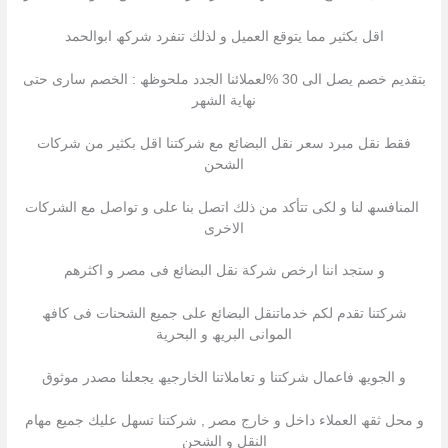
اقل بكثیر مما یتوقع العمیل و لذلك تنفرد شركھ ابوالحمد
بتقدیم خصم یصل الى 30 %لعملائنا الجدد ملحوظھ : الخصم سارى حتى
نھایة الشھر
فقط نقل مبرد سعر نقل البضائع مع شركتنا اقل بكثیر من شركات
الشحن
المنافسھ لنا و لكى تتأكد من ذلك اتصل بنا على و تواصل مع الشركات
الاخرى
و ستجد اننا ارخص شركة نقل البضائع فى مصر و اكثرھم
شركتنا تقدم لكم خدماتنقل البضائع على جمیع الشحنات فى كافھ
الموانى البریھ و البحریة
و الجویھ فاعمال شركتنا و تعاملاتنا الخارجیھ یجعلنا مصدر موثوق
و محل ثقھ العملاء داخل و خارج مصر , شركتنا تسھل علیك جمیع مھام
النقل و الشحن