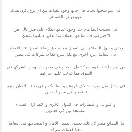
التى یتم شحنھا بحیث فى حالھ وجود تلفیات من اى نوع یكون ھناك
تعویض عن الخسائر
التى تسببت ایضا ھام جدا وجود خدمھ عملاء على قدر عالى من
الاحترافیھ فى متابعھ العملاء منذ بدایھ عملیھ الشحن
وحتى وصول البضاعھ الى العمیل مما یحقق رضاء العمیل عند التفكیر
فى التعامل مره اخرى مع نقل مبرد كفاءه شركات فى مصر
من اھم ما یثبت قوه شركاتنقل البضائع فى مصر مده وجود الشركھ فى
السوق مما یترتب علیھ خبراتھم
فى مجال نقل مبرد باختلاف فروعھ وایضا بتكون فى بعض الاحیان میزه
تنافسیھ فى سعر الشحن
و الموانى و المطارات فى الدول الاخرى و الاھم اراء العملاء
المستخدمین فى خدمھن
قل البضائع مصر لان ذلك یعطى العمیل الامان و المصدقیھ فى التعامل
معنا خدمات شركة