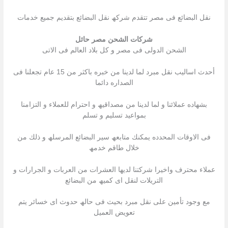
نقل البضائع فى مصر تتقدم شركھ نقل البضائع بتقدیم جمیع خدمات
شركات الشحن مصر حائل
الشحن الدولى فى مصر و كل بلاد العالم فى الاتى
أحدث اسالیب نقل مبرد لما لدینا من خبره باكثر من 15 عام تجعلنا فى
الصداره دائما
بشھاده عملائنا و لما لدینا من مصداقیھ و احترام للعملاء و التزامنا
بمواعید تسلیم و تسلم
فى الاوقات المحدده یمكنك متابعھ سیر البضائع المرسلھ و ذلك من
خلال طاقم خدمھ
عملاء محترف واخیرا شركتنا لدیھا العشرات من العربات و الجرارات و
التریلات لنقل اى كمیھ من البضائع
مع وجود تأمین على نقل مبرد بحیث فى حالھ حدوث اى خسائر یتم
تعویض العمیل