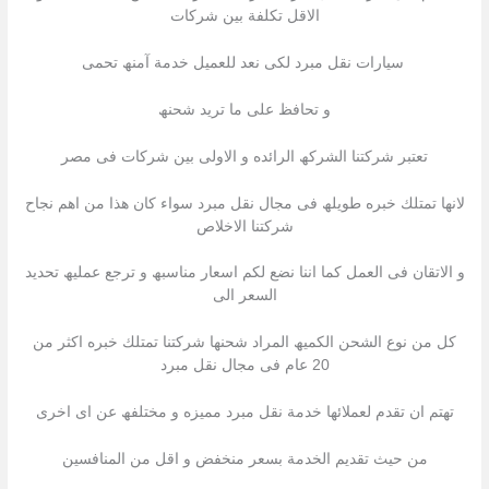
الاقل تكلفة بین شركات
سیارات نقل مبرد لكى نعد للعمیل خدمة آمنھ تحمى
و تحافظ على ما ترید شحنھ
تعتبر شركتنا الشركھ الرائده و الاولى بین شركات فى مصر
لانھا تمتلك خبره طویلھ فى مجال نقل مبرد سواء كان ھذا من اھم نجاح
شركتنا الاخلاص
و الاتقان فى العمل كما اننا نضع لكم اسعار مناسبھ و ترجع عملیھ تحدید
السعر الى
كل من نوع الشحن الكمیھ المراد شحنھا شركتنا تمتلك خبره اكثر من
20 عام فى مجال نقل مبرد
تھتم ان تقدم لعملائھا خدمة نقل مبرد ممیزه و مختلفھ عن اى اخرى
من حیث تقدیم الخدمة بسعر منخفض و اقل من المنافسین