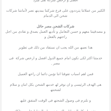
افضل و ارخص شركة نقل مبرد
الكثیر من عملائنا یترددون على فرع شركتنا بمدینھ نصر لأمانتنا شركات
شحن الى الدمام
شركات الشحن مصر حائل
و مصدقیتنا معھم و حسن التعامل و تأدیھ العمل بصدق و تفادى من اجل
راحتھم بالفعل و
ھذا نعمھ من الله یجب ان نستفاد من ذلك فى تطویر
خدمتنا اكثر لكى نكون امام جمیع الدول افضل و ارخص شركة فى
مصر ,
فمن اھم اسباب تفوقنا اننا نؤمن دائما ان راحھ العمیل
ھى الھدف الرئیسى و ان نوفر لھ خدمھ الشحن بكل امان و سلام
لشحنتھ
و نلتزم فى وصول الشحنھ فى الوقت المتفق علیھ