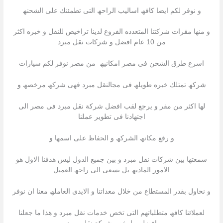
و نوفر لكم ایضا كافھ اسالیب الراحھ التى تطمئنك على الشحنھ
و منھا مقرات شركتنا المتعدده الفروع لدینا تراخیص للنقل و خبره اكثر
من 10 عام افضل و شركات نقل مبرد
اسرع طرق الشحن فى مصر امكانیھ من مصر نوفر لكم سیارات
شركھ تمتلك خبره طویلھ فى مجالنقل مبرد فھى شركھ مرخصھ و
لھا اكثر من مقر و یرجع لقب افضل شركة نقل مبرد فى مصر الى
اجتھادنا فى تطویر عملنا
و رفع مكانھ الشركھ و الحفاظ على اسمھا و
سمعتھا بین شركات نقل مبرد و بین جمیع الدول لیس ھدفنا الاول ھو
الامور المادیھ بل نسعى الى راحھ العمیل
و نحاول بقدر المستطاع من خلال معداتنا و الایدى العاملھ معنا ان نوفر
لعملائنا كافھ متطلباتھم التى تخص خدمات نقل مبرد و ھذا ما جعلنا