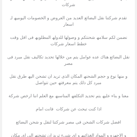
شركات
تقدم شركتنا نقل البضائع العدید من العروض و الخصومات الیومیھ لـ
اسعار
نضمن لكم سلامھ شحنتكم و وصولھا للدولھ المطلوبھ فى اقل وقت
خطط اسعار شركات
نقل البضائع ھناك عده عوامل یتم من خلالھا تحدید تكالیف نقل مبرد فى
مصر
و منھا نوع و حجم الشحنھ المكان الذى ترید ان تشحن الیھ طرق نقل
مبرد كل ذلك یتم معرفتھ حین تتواصل
معنا و بناء علیھ یتم تحدید التكلفھ المناسبھ مع العلم اننا ارخص شركة
اذا كنت تبحث عن شركات فانت امام
افضل شركات الشحن فى مصر شركتنا لنقل و شحن البضائع
و الاجھزه و المواد الغذائیھ و اى شىء ترید ان تشحنھ الى اى مكان