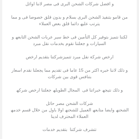
و افضل شركات الشحن البرى فى مصر لاننا اوائل
من قامو بتنفیذ الشحن البرى بسلام و بدون قلق خصوصا فى و مما
یترتب علیھ دائما قلق بعض العملاء
لكننا نتمیز بتوفیر كل التأمین فى خط سیر عربات الشحن التابعھ و
السیارات و جعلتنا نقوم بخدمات نقل مبرد
ارخص شركة نقل مبرد تتمیزشركتنا بتقدیم ارخص
و ذلك لاننا خبره اكثر من 15 عاما فى تقدیم مما یجعلنا نقدم اسعار
بتنافس قوى بین شركات
و ذلك نتیجھ خبراتنا فى المجال الطویلھ جعلتنا ارخص شركھ
شركات الشحن مصر حائل
الشحنھ وایضا متابعھ العمیل للشحنھ اولا باول من خلال قسم خدمھ
العملاء المحترف لدینا
تتشرف شركتنا بتقدیم خدمات