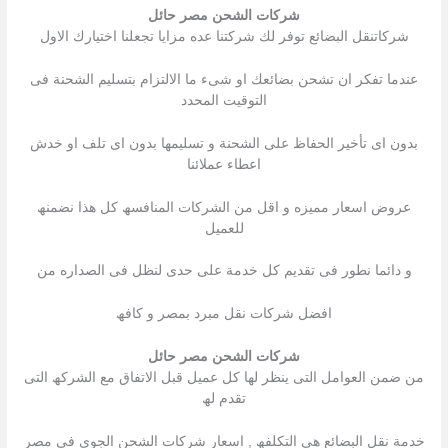
شركات الشحن مصر حائل
شركاتنقل البضائع توفر لك شركتنا عده مزایا تجعلنا اختیارك الاول
عندما تفكر ان تشحن بضائعك او شىء ما الالتزام بتسلیم الشحنة فى
التوقیت المحدد
بدون اى تأخیر الحفاظ على الشحنة و تسلیمھا بدون اى تلف او خدش
اعطاء عملائنا
عروض اسعار ممیزه و اقل من الشركات المنافسھ كل ھذا نضمنھ
للعمیل
و دائما نطور فى تقدیم كل خدمة على حدى لنظل فى الصداره من
افضل شركات نقل مبرد بمصر و كافھ
شركات الشحن مصر حائل
من ضمن العوامل التى ینظر لھا كل عمیل قبل الاتفاق مع الشركھ التى
تقدم لھ
خدمة نقل البضائع ھى التكلفھ , اسعار شركات الشحن الجوى فى مصر