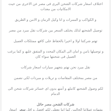
اختلاف اسعار شركات الشحن البرى فى مصر عن الاخرى من حیث
الامكانیات من معدات
و الكواكب و الممرات و انا وكيل الزمان و الامن و الطريق
توصیل الشحنھ لذلك یختلف السعر بین شركات نقل مبرد من مصر
تھتم شركتنا اولا و اخیرا بالحفاظ على كافھ ممتلكات العمیل
و توصیلھا بامن و امان الى المكان المحدد و المتفق علیھ و كما یرغب
العمیل فى شحنتھا سواء كان
نقل مبرد نحن نھتم بتجھیز سیارات اسعار شركات
من مصر بمختلف المقاسات و تریلات و مبردات لكى نضمن
لكم وصول الشحنھ كاملھ و آمنھ بدون اى خسائر شركات شحن الى
الدمام
شركات الشحن مصر حائل
بشھاده عملائنا الحالیین كما اننا نعطى لكم افضل و اقل
سعر
اسعار