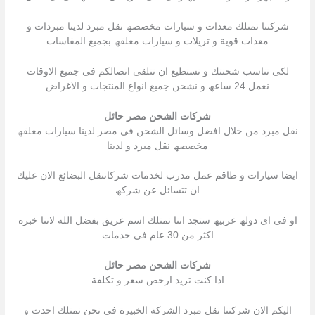
شركتنا تمتلك معدات و سیارات مخصصھ نقل مبرد لدینا مبردات و
معدات قویة و تریلات و سیارات مغلقھ بجمیع المقاسات
لكى تناسب شحنتك و نستطیع ان نتلقى اتصالكم فى جمیع الاوقات
نعمل 24 ساعھ و نشحن جمیع انواع المنتجات و الاغراض
شركات الشحن مصر حائل
نقل مبرد من خلال افضل وسائل الشحن فى مصر لدینا سیارات مغلقھ
مخصصھ نقل مبرد و لدینا
ایضا سیارات و طاقم عمل مدرب لخدمات شركاتنقل البضائع الان علیك
ان تتسائل عن شركھ
او فى اى دولھ عربیھ ستجد اننا نمتلك اسم عریق بفضل الله لاننا خبره
اكثر من 30 عام فى خدمات
شركات الشحن مصر حائل
اذا كنت ترید ارخص سعر و تكلفة
الیكم الان شركتنا نقل مبرد الشركة الخبیرة فى نحن نمتلك احدث و