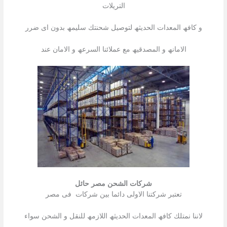
التریلات
و كافھ المعدات الحدیثھ لتوصیل شحنتك سلیمھ بدون اى ضرر
الامانھ و المصدقیھ مع عملائنا السرعھ و الامان عند
شركات الشحن مصر حائل
تعتبر شركتنا الاولى دائما بین شركات فى مصر
لاننا نمتلك كافھ المعدات الحدیثھ اللازمھ للنقل و الشحن سواء