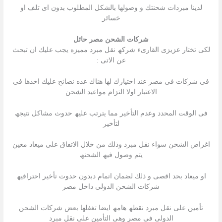
لدینا مبردات شحنتك و وصولھا بالشكل المطلوب بدون اى تلف او
خسائر
شركات الشحن مصر حائل
لكى تختار عزیزى القارىء شركھ نقل مبرد ممیزه یجب علیك ان تبحث
عن الاتى :
فى شركات فى مصر عند اختیارك لھا ھناك عده نصائح علیك اخذھا فى
الاعتبار اولا التزام مواعید الشحن
فى الوقت المحدد وعدم التأخیر مما یترتب علیھ حدوث مشاكل نتیجھ
لتأخیر
اغراض الشحن سواء نقل مبرد وذلك من خلال الاتفاق على میعاد معین
یتم وصول فیھ الشحنھ
او میعاد بحد اقصى و ذلك لضمان اتمام دبدون حدوث تأخیر احترافیھ
شركات الشحن الدولى داخل مصر
تأمین على نقل مبرد نقطھ ھامھ ایضا تغفلھا بعض شركات الشحن
الدولى فى مصر وھى التأمین على نقل مبرد