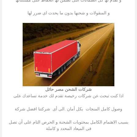
و نقدم لھ كل الضمانات التى تضمن لھ الحفاظ على ممتلكاتھ
و المنقولات و شحنھا بدون ما یحدث اى ضرر لھا
شركات الشحن مصر حائل
اذا كنت تبحث عن شركات رخیصة تقدم لك خدمة تساعدك على
وصول كامل المنجات بكل أمان .الى أى شركتنا افضل شركة
بسبب الاھتمام الكامل بمحتویات الشحنة و الحرص التام على أن تصل
فى المیعاد المحدد و كاملة