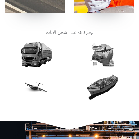
وفر 50٪ على شحن الاثاث