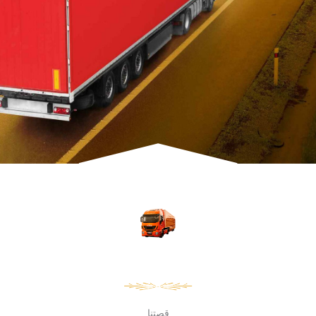
قصتنا