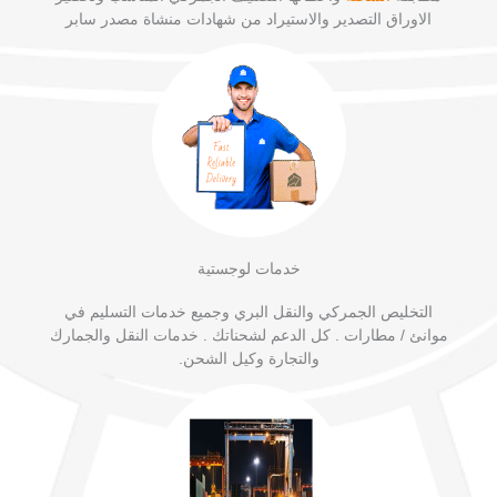
الاوراق التصدير والاستيراد من شهادات منشاة مصدر سابر
خدمات لوجستية
التخليص الجمركي والنقل البري وجميع خدمات التسليم في
موانئ / مطارات . كل الدعم لشحناتك . خدمات النقل والجمارك
والتجارة وكيل الشحن.