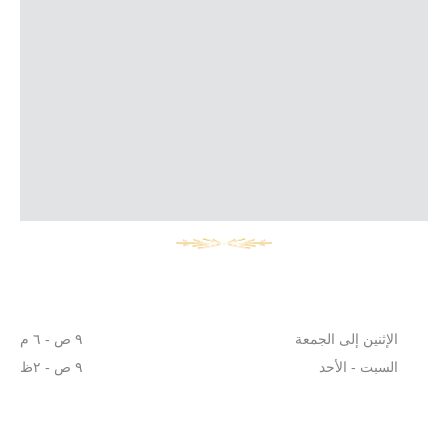
الإثنين إلى الجمعة
٩ ص - ٦ م
السبت - الأحد
٩ ص - ٢ظ