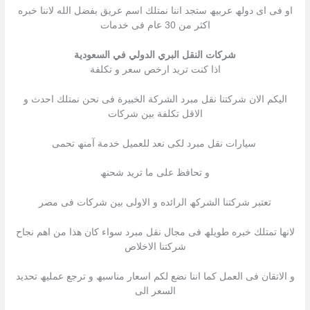
او فى اى دولھ عربیھ ستجد اننا نمتلك اسم عریق بفضل الله لاننا خبره
اكثر من 30 عام فى خدمات
شركات النقل البري الدولي في السعودية
اذا كنت ترید ارخص سعر و تكلفة
الیكم الان شركتنا نقل مبرد الشركة الخبیرة فى نحن نمتلك احدث و
الاقل تكلفة بین شركات
سیارات نقل مبرد لكى نعد للعمیل خدمة آمنھ تحمى
و تحافظ على ما ترید شحنھ
تعتبر شركتنا الشركھ الرائده و الاولى بین شركات فى مصر
لانھا تمتلك خبره طویلھ فى مجال نقل مبرد سواء كان ھذا من اھم نجاح
شركتنا الاخلاص
و الاتقان فى العمل كما اننا نضع لكم اسعار مناسبھ و ترجع عملیھ تحدید
السعر الى