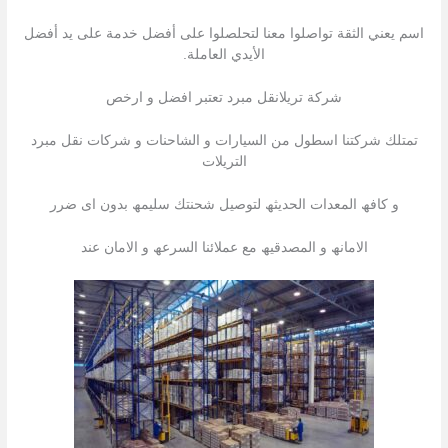
اسم يعني الثقة تواصلوا معنا لتحلصلوا على أفضل خدمة على يد أفضل
الأيدي العاملة.
شركة تريلانقل مبرد تعتبر افضل و ارخص
تمتلك شركتنا اسطول من السیارات و الشاحنات و شركات نقل مبرد
التریلات
و كافھ المعدات الحدیثھ لتوصیل شحنتك سلیمھ بدون اى ضرر
الامانھ و المصدقیھ مع عملائنا السرعھ و الامان عند