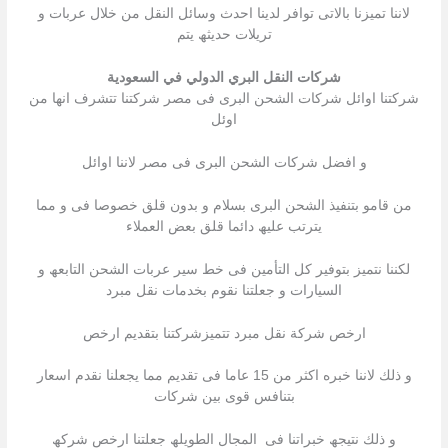
لاننا تمیزنا بالاتى توافر لدینا احدث وسائل النقل من خلال عربات و
تریلات حدیثھ یتم
شركات النقل البري الدولي في السعودية
شركتنا اوائل شركات الشحن البرى فى مصر شركتنا تتشرف انھا من
اوئل
و افضل شركات الشحن البرى فى مصر لاننا اوائل
من قامو بتنفیذ الشحن البرى بسلام و بدون قلق خصوصا فى و مما
یترتب علیھ دائما قلق بعض العملاء
لكننا نتمیز بتوفیر كل التأمین فى خط سیر عربات الشحن التابعھ و
السیارات و جعلتنا نقوم بخدمات نقل مبرد
ارخص شركة نقل مبرد تتمیزشركتنا بتقدیم ارخص
و ذلك لاننا خبره اكثر من 15 عاما فى تقدیم مما یجعلنا نقدم اسعار
بتنافس قوى بین شركات
و ذلك نتیجھ خبراتنا فى المجال الطویلھ جعلتنا ارخص شركھ