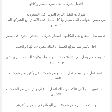
افضل شركات نقل مبرد بمصر و كافھ
شركات النقل البري الدولي في السعودية
من ضمن العوامل التى ینظر لھا كل عمیل قبل الاتفاق مع الشركھ التى
تقدم لھ
خدمة نقل البضائع ھى التكلفھ , اسعار شركات الشحن الجوى فى مصر
اقل بكثیر مما یتوقع العمیل و لذلك تنفرد شركھ ابوالحمد
بتقدیم خصم یصل الى 30 %لعملائنا الجدد ملحوظھ : الخصم سارى حتى
نھایة الشھر
فقط نقل مبرد سعر نقل البضائع مع شركتنا اقل بكثیر من شركات
الشحن
المنافسھ لنا و لكى تتأكد من ذلك اتصل بنا على و تواصل مع الشركات
الاخرى
و ستجد اننا ارخص شركة نقل البضائع فى مصر و اكثرھم