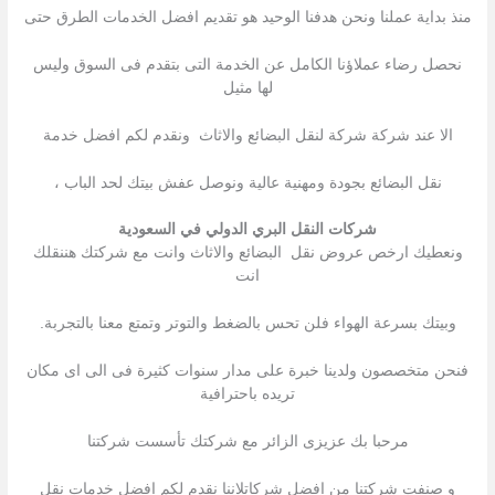
منذ بداية عملنا ونحن هدفنا الوحيد هو تقديم افضل الخدمات الطرق حتى
نحصل رضاء عملاؤنا الكامل عن الخدمة التى بتقدم فى السوق وليس
لها مثيل
الا عند شركة شركة لنقل البضائع والاثاث ونقدم لكم افضل خدمة
نقل البضائع بجودة ومهنية عالية ونوصل عفش بيتك لحد الباب ،
شركات النقل البري الدولي في السعودية
ونعطيك ارخص عروض نقل البضائع والاثاث وانت مع شركتك هننقلك
انت
وبيتك بسرعة الهواء فلن تحس بالضغط والتوتر وتمتع معنا بالتجربة.
فنحن متخصصون ولدينا خبرة على مدار سنوات كثيرة فى الى اى مكان
تريده باحترافية
مرحبا بك عزیزى الزائر مع شركتك تأسست شركتنا
و صنفت شركتنا من افضل شركاتلاننا نقدم لكم افضل خدمات نقل