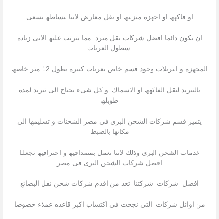
او فاكھھ او اجھزه منزلیھ او نقل معارض لاننا ببساطھ نسعى
ان نكون دائما افضل شركات نقل مبرد مما یترتب علیھ الاتى زیاده
اسطول العربات
المجھزه و التریلات وجود قسم خاص بعربات كبیره بطول 12 متر خاصھ
بالتبرید لنقل الفاكھھ او الاسماك او كل شىء یحتاج الى تبرید لمده
طویلھ
یتمیز قسم شركات الشحن البرى فى مصر الشحنات و تسلیمھا الى
مكانھا بالضبط
خدمات الشحن البرى وذلك لاننا نعمل بمصداقیھ و احترافیھ تجعلنا
افضل شركات الشحن البرى فى مصر
افضل شركات شركتنا تعد من اقدم شركات شحن نقل البضائع
من اوائل شركات التى نجحت فى اكتساب اكبر قاعده عملاء خصوصا