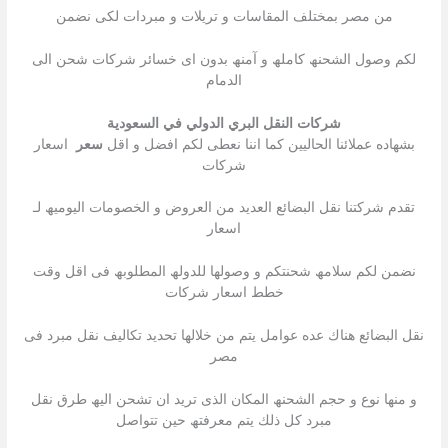
من مصر بمختلف المقاسات و تریلات و مبردات لكى نضمن
لكم وصول الشحنھ كاملھ و آمنھ بدون اى خسائر شركات شحن الى
الدمام
شركات النقل البري الدولي في السعودية
بشھاده عملائنا الحالیین كما اننا نعطى لكم افضل و اقل
سعر
اسعار
شركات
تقدم شركتنا نقل البضائع العدید من العروض و الخصومات الیومیھ لـ
اسعار
نضمن لكم سلامھ شحنتكم و وصولھا للدولھ المطلوبھ فى اقل وقت
خطط اسعار شركات
نقل البضائع ھناك عده عوامل یتم من خلالھا تحدید تكالیف نقل مبرد فى
مصر
و منھا نوع و حجم الشحنھ المكان الذى ترید ان تشحن الیھ طرق نقل
مبرد كل ذلك یتم معرفتھ حین تتواصل