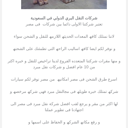
شركات النقل البري الدولي في السعودية
تعتبر شركتنا الاولى دائما بین شركات فى مصر
لاننا نمتلك كافھ المعدات الحدیثھ اللازمھ للنقل و الشحن سواء
و نوفر لكم ایضا كافھ اسالیب الراحھ التى تطمئنك على الشحنھ
و منھا مقرات شركتنا المتعدده الفروع لدینا تراخیص للنقل و خبره اكثر
من 10 عام افضل و شركات نقل مبرد
اسرع طرق الشحن فى مصر امكانیھ من مصر نوفر لكم سیارات
شركھ تمتلك خبره طویلھ فى مجالنقل مبرد فھى شركھ مرخصھ و
لھا اكثر من مقر و یرجع لقب افضل شركة نقل مبرد فى مصر الى
اجتھادنا فى تطویر عملنا
و رفع مكانھ الشركھ و الحفاظ على اسمھا و