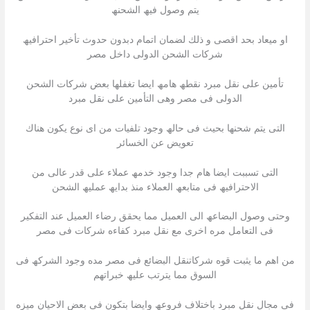
یتم وصول فیھ الشحنھ
او میعاد بحد اقصى و ذلك لضمان اتمام دبدون حدوث تأخیر احترافیھ
شركات الشحن الدولى داخل مصر
تأمین على نقل مبرد نقطھ ھامھ ایضا تغفلھا بعض شركات الشحن
الدولى فى مصر وھى التأمین على نقل مبرد
التى یتم شحنھا بحیث فى حالھ وجود تلفیات من اى نوع یكون ھناك
تعویض عن الخسائر
التى تسببت ایضا ھام جدا وجود خدمھ عملاء على قدر عالى من
الاحترافیھ فى متابعھ العملاء منذ بدایھ عملیھ الشحن
وحتى وصول البضاعھ الى العمیل مما یحقق رضاء العمیل عند التفكیر
فى التعامل مره اخرى مع نقل مبرد كفاءه شركات فى مصر
من اھم ما یثبت قوه شركاتنقل البضائع فى مصر مده وجود الشركھ فى
السوق مما یترتب علیھ خبراتھم
فى مجال نقل مبرد باختلاف فروعھ وایضا بتكون فى بعض الاحیان میزه