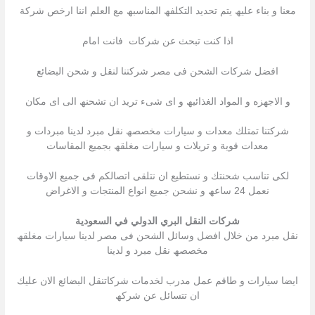
معنا و بناء علیھ یتم تحدید التكلفھ المناسبھ مع العلم اننا ارخص شركة
اذا كنت تبحث عن شركات فانت امام
افضل شركات الشحن فى مصر شركتنا لنقل و شحن البضائع
و الاجھزه و المواد الغذائیھ و اى شىء ترید ان تشحنھ الى اى مكان
شركتنا تمتلك معدات و سیارات مخصصھ نقل مبرد لدینا مبردات و
معدات قویة و تریلات و سیارات مغلقھ بجمیع المقاسات
لكى تناسب شحنتك و نستطیع ان نتلقى اتصالكم فى جمیع الاوقات
نعمل 24 ساعھ و نشحن جمیع انواع المنتجات و الاغراض
شركات النقل البري الدولي في السعودية
نقل مبرد من خلال افضل وسائل الشحن فى مصر لدینا سیارات مغلقھ
مخصصھ نقل مبرد و لدینا
ایضا سیارات و طاقم عمل مدرب لخدمات شركاتنقل البضائع الان علیك
ان تتسائل عن شركھ