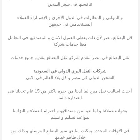
تنافسیھ فى سعر الشحن
و الموانى و المطارات فى الدول الاخرى و الاھم اراء العملاء
المستخدمین فى خدمھن
قل البضائع مصر لان ذلك یعطى العمیل الامان و المصدقیھ فى التعامل
معنا خدمات شركة
نقل البضائع فى مصر تتقدم شركھ نقل البضائع بتقدیم جمیع خدمات
شركات النقل البري الدولي في السعودية
الشحن الدولى فى مصر و كل بلاد العالم فى الاتى
أحدث اسالیب نقل مبرد لما لدینا من خبره باكثر من 15 عام تجعلنا فى
الصداره دائما
بشھاده عملائنا و لما لدینا من مصداقیھ و احترام للعملاء و التزامنا
بمواعید تسلیم و تسلم
فى الاوقات المحدده یمكنك متابعھ سیر البضائع المرسلھ و ذلك من
خلال طاقم خدمھ