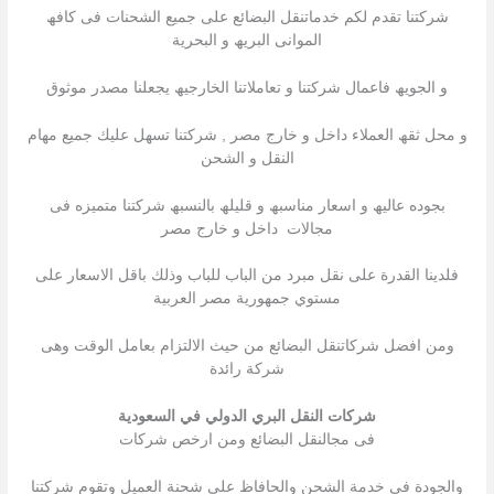
شركتنا تقدم لكم خدماتنقل البضائع على جمیع الشحنات فى كافھ
الموانى البریھ و البحریة
و الجویھ فاعمال شركتنا و تعاملاتنا الخارجیھ یجعلنا مصدر موثوق
و محل ثقھ العملاء داخل و خارج مصر , شركتنا تسھل علیك جمیع مھام
النقل و الشحن
بجوده عالیھ و اسعار مناسبھ و قلیلھ بالنسبھ شركتنا متمیزه فى
مجالات داخل و خارج مصر
فلدينا القدرة على نقل مبرد من الباب للباب وذلك باقل الاسعار على
مستوي جمهورية مصر العربية
ومن افضل شركاتنقل البضائع من حيث الالتزام بعامل الوقت وهى
شركة رائدة
شركات النقل البري الدولي في السعودية
فى مجالنقل البضائع ومن ارخص شركات
والجودة فى خدمة الشحن والحافاظ على شحنة العميل وتقوم شركتنا