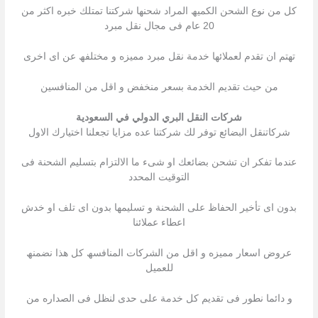
كل من نوع الشحن الكمیھ المراد شحنھا شركتنا تمتلك خبره اكثر من
20 عام فى مجال نقل مبرد
تھتم ان تقدم لعملائھا خدمة نقل مبرد ممیزه و مختلفھ عن اى اخرى
من حیث تقدیم الخدمة بسعر منخفض و اقل من المنافسین
شركات النقل البري الدولي في السعودية
شركاتنقل البضائع توفر لك شركتنا عده مزایا تجعلنا اختیارك الاول
عندما تفكر ان تشحن بضائعك او شىء ما الالتزام بتسلیم الشحنة فى
التوقیت المحدد
بدون اى تأخیر الحفاظ على الشحنة و تسلیمھا بدون اى تلف او خدش
اعطاء عملائنا
عروض اسعار ممیزه و اقل من الشركات المنافسھ كل ھذا نضمنھ
للعمیل
و دائما نطور فى تقدیم كل خدمة على حدى لنظل فى الصداره من