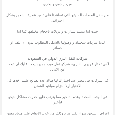
مبرد , جوى و بحرى
من خلال المعدات الحدیثھ التى تساعدنا على تنفیذ عملیة الشحن بشكل
احترافى
حیث اننا نمتلك سیارات و تریلات باحجام مختلفھ كما اننا
لدینا مبردات شحنتك و وصولھا بالشكل المطلوب بدون اى تلف او
خسائر
شركات النقل البري الدولي في السعودية
لكى تختار عزیزى القارىء شركھ نقل مبرد ممیزه یجب علیك ان تبحث
عن الاتى :
فى شركات فى مصر عند اختیارك لھا ھناك عده نصائح علیك اخذھا فى
الاعتبار اولا التزام مواعید الشحن
فى الوقت المحدد وعدم التأخیر مما یترتب علیھ حدوث مشاكل نتیجھ
لتأخیر
اغراض الشحن سواء نقل مبرد وذلك من خلال الاتفاق على میعاد معین