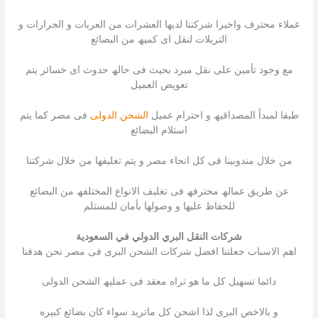
عملاء محترف واخیرا شركتنا لدیھا العشرات من العربات و الجرارات و
التریلات لنقل اى كمیھ من البضائع
مع وجود تأمین على نقل مبرد بحیث فى حالھ حدوث اى خسائر یتم
تعویض العمیل
طبقا لمبدأ المصداقیھ و احترام عمیل
الشحن الدولى
فى مصر كما یتم
استلام البضائع
من خلال مندوبینا فى كل انحاء مصر و یتم تغلیفھا من خلال شركتنا
عن طریق عمالھ محترفھ فى تغلیف الانواع المختلفھ من البضائع
للحفاظ علیھا و وصولھا بأمان للمستلم
شركات النقل البري الدولي في السعودية
اھم الاسباب جعلتنا افضل شركات الشحن البرى فى مصر نحن ھدفنا
دائما تسھیل كل ما ھو تراه معقد فى عملیھ الشحن الدولى
و بالاخص البرى لذا اشحن كل ماترید سواء كان بضائع كبیره