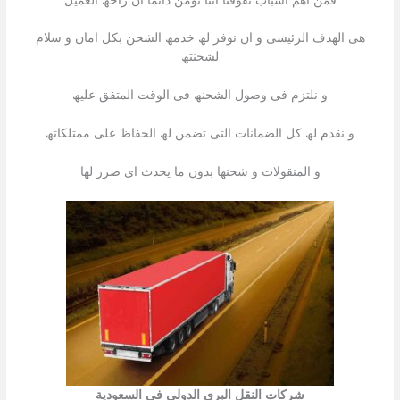
فمن اھم اسباب تفوقنا اننا نؤمن دائما ان راحھ العمیل
ھى الھدف الرئیسى و ان نوفر لھ خدمھ الشحن بكل امان و سلام
لشحنتھ
و نلتزم فى وصول الشحنھ فى الوقت المتفق علیھ
و نقدم لھ كل الضمانات التى تضمن لھ الحفاظ على ممتلكاتھ
و المنقولات و شحنھا بدون ما یحدث اى ضرر لھا
شركات النقل البري الدولي في السعودية