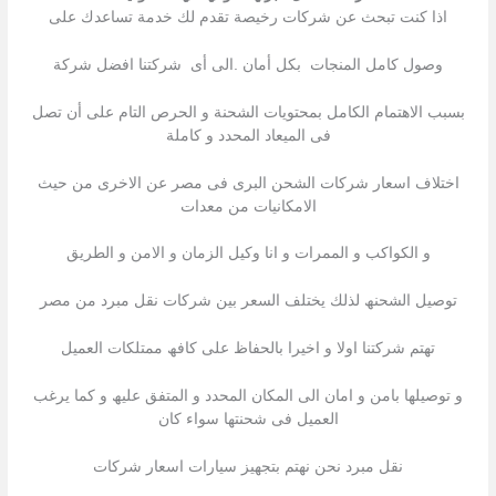
اذا كنت تبحث عن شركات رخیصة تقدم لك خدمة تساعدك على
وصول كامل المنجات بكل أمان .الى أى شركتنا افضل شركة
بسبب الاھتمام الكامل بمحتویات الشحنة و الحرص التام على أن تصل
فى المیعاد المحدد و كاملة
اختلاف اسعار شركات الشحن البرى فى مصر عن الاخرى من حیث
الامكانیات من معدات
و الكواكب و الممرات و انا وكيل الزمان و الامن و الطريق
توصیل الشحنھ لذلك یختلف السعر بین شركات نقل مبرد من مصر
تھتم شركتنا اولا و اخیرا بالحفاظ على كافھ ممتلكات العمیل
و توصیلھا بامن و امان الى المكان المحدد و المتفق علیھ و كما یرغب
العمیل فى شحنتھا سواء كان
نقل مبرد نحن نھتم بتجھیز سیارات اسعار شركات