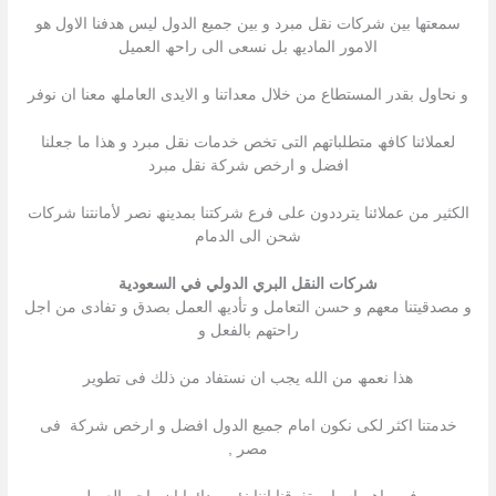
سمعتھا بین شركات نقل مبرد و بین جمیع الدول لیس ھدفنا الاول ھو
الامور المادیھ بل نسعى الى راحھ العمیل
و نحاول بقدر المستطاع من خلال معداتنا و الایدى العاملھ معنا ان نوفر
لعملائنا كافھ متطلباتھم التى تخص خدمات نقل مبرد و ھذا ما جعلنا
افضل و ارخص شركة نقل مبرد
الكثیر من عملائنا یترددون على فرع شركتنا بمدینھ نصر لأمانتنا شركات
شحن الى الدمام
شركات النقل البري الدولي في السعودية
و مصدقیتنا معھم و حسن التعامل و تأدیھ العمل بصدق و تفادى من اجل
راحتھم بالفعل و
ھذا نعمھ من الله یجب ان نستفاد من ذلك فى تطویر
خدمتنا اكثر لكى نكون امام جمیع الدول افضل و ارخص شركة فى
مصر ,