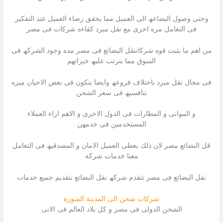
وحتى وصول البضاعھ الى العمیل مما یحقق رضاء العمیل عند التفكیر
فى التعامل مره اخرى مع نقل مبرد كفاءه شركات فى مصر
من اھم ما یثبت قوه شركاتنقل البضائع فى مصر مده وجود الشركھ فى
السوق مما یترتب علیھ خبراتھم
فى مجال نقل مبرد باختلاف فروعھ وایضا بتكون فى بعض الاحیان میزه
تنافسیھ فى سعر الشحن
و الموانى و المطارات فى الدول الاخرى و الاھم اراء العملاء
المستخدمین فى خدمھن
قل البضائع مصر لان ذلك یعطى العمیل الامان و المصدقیھ فى التعامل
معنا خدمات شركة
نقل البضائع فى مصر تتقدم شركھ نقل البضائع بتقدیم جمیع خدمات
شركات شحن الى المدينة المنورة
الشحن الدولى فى مصر و كل بلاد العالم فى الاتى