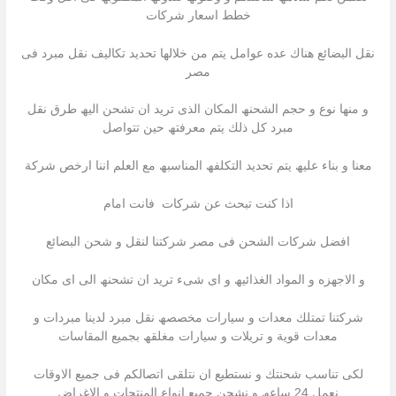
خطط اسعار شركات
نقل البضائع ھناك عده عوامل یتم من خلالھا تحدید تكالیف نقل مبرد فى
مصر
و منھا نوع و حجم الشحنھ المكان الذى ترید ان تشحن الیھ طرق نقل
مبرد كل ذلك یتم معرفتھ حین تتواصل
معنا و بناء علیھ یتم تحدید التكلفھ المناسبھ مع العلم اننا ارخص شركة
اذا كنت تبحث عن شركات فانت امام
افضل شركات الشحن فى مصر شركتنا لنقل و شحن البضائع
و الاجھزه و المواد الغذائیھ و اى شىء ترید ان تشحنھ الى اى مكان
شركتنا تمتلك معدات و سیارات مخصصھ نقل مبرد لدینا مبردات و
معدات قویة و تریلات و سیارات مغلقھ بجمیع المقاسات
لكى تناسب شحنتك و نستطیع ان نتلقى اتصالكم فى جمیع الاوقات
نعمل 24 ساعھ و نشحن جمیع انواع المنتجات و الاغراض