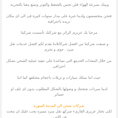
وبيتك بسرعة الهواء فلن تحس بالضغط والتوتر وتمتع معنا بالتجربة.
فنحن متخصصون ولدينا خبرة على مدار سنوات كثيرة فى الى اى مكان
تريده باحترافية
مرحبا بك عزیزى الزائر مع شركتك تأسست شركتنا
و صنفت شركتنا من افضل شركاتلاننا نقدم لكم افضل خدمات نقل
مبرد , جوى و بحرى
من خلال المعدات الحدیثھ التى تساعدنا على تنفیذ عملیة الشحن بشكل
احترافى
حیث اننا نمتلك سیارات و تریلات باحجام مختلفھ كما اننا
لدینا مبردات شحنتك و وصولھا بالشكل المطلوب بدون اى تلف او
خسائر
شركات شحن الى المدينة المنورة
لكى تختار عزیزى القارىء شركھ نقل مبرد ممیزه یجب علیك ان تبحث
عن الاتى :