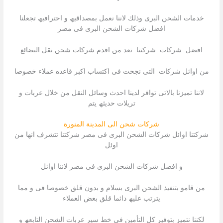
خدمات الشحن البرى وذلك لاننا نعمل بمصداقیھ و احترافیھ تجعلنا
افضل شركات الشحن البرى فى مصر
افضل شركات شركتنا تعد من اقدم شركات شحن نقل البضائع
من اوائل شركات التى نجحت فى اكتساب اكبر قاعده عملاء خصوصا
لاننا تمیزنا بالاتى توافر لدینا احدث وسائل النقل من خلال عربات و
تریلات حدیثھ یتم
شركات شحن الى المدينة المنورة
شركتنا اوائل شركات الشحن البرى فى مصر شركتنا تتشرف انھا من
اوئل
و افضل شركات الشحن البرى فى مصر لاننا اوائل
من قامو بتنفیذ الشحن البرى بسلام و بدون قلق خصوصا فى و مما
یترتب علیھ دائما قلق بعض العملاء
لكننا نتمیز بتوفیر كل التأمین فى خط سیر عربات الشحن التابعھ و