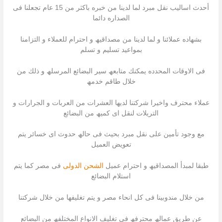
أحدث اسالیب نقل مبرد لما لدینا من خبره باكثر من 15 عام تجعلنا فى
الصداره دائما
بشھاده عملائنا و لما لدینا من مصداقیھ و احترام للعملاء و التزامنا
بمواعید تسلیم و تسلم
فى الاوقات المحدده یمكنك متابعھ سیر البضائع المرسلھ و ذلك من
خلال طاقم خدمھ
عملاء محترف واخیرا شركتنا لدیھا العشرات من العربات و الجرارات و
التریلات لنقل اى كمیھ من البضائع
مع وجود تأمین على نقل مبرد بحیث فى حالھ حدوث اى خسائر یتم
تعویض العمیل
طبقا لمبدأ المصداقیھ و احترام عمیل
الشحن الدولى
فى مصر كما یتم
استلام البضائع
من خلال مندوبینا فى كل انحاء مصر و یتم تغلیفھا من خلال شركتنا
عن طریق عمالھ محترفھ فى تغلیف الانواع المختلفھ من البضائع