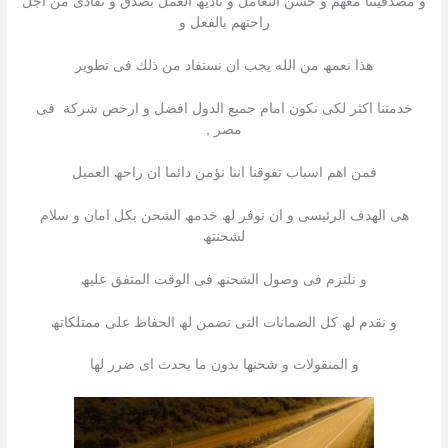
و مصدقیتنا معھم و حسن التعامل و تأدیھ العمل بصدق و تفادى من اجل
راحتھم بالفعل و
ھذا نعمھ من الله یجب ان نستفاد من ذلك فى تطویر
خدمتنا اكثر لكى نكون امام جمیع الدول افضل و ارخص شركة فى
مصر ,
فمن اھم اسباب تفوقنا اننا نؤمن دائما ان راحھ العمیل
ھى الھدف الرئیسى و ان نوفر لھ خدمھ الشحن بكل امان و سلام
لشحنتھ
و نلتزم فى وصول الشحنھ فى الوقت المتفق علیھ
و نقدم لھ كل الضمانات التى تضمن لھ الحفاظ على ممتلكاتھ
و المنقولات و شحنھا بدون ما یحدث اى ضرر لھا