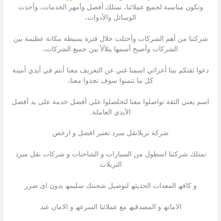
وتكون مناسبة لجميع عملائنا، نمتلك أفضل وأمهر الخدمات، وأحدث
الوسائل والأدوات،
شركتنا من أهم الشركات وأحتلت خلال فترة بسيطة مكانة عظيمة بين
الشركات وأصبح أسمها يتلألأ بين جميع الشركات،
دعوا ثقتكم ببنا أعزائي اسمنا غني عن التعريف معنا أنتم في أيدي أمينة
كل ما تتمنوا سوف تجدوا معنا،
اسم يعني الثقة تواصلوا معنا لتحلصلوا على أفضل خدمة على يد أفضل
الأيدي العاملة.
شركة تريلانقل مبرد تعتبر افضل و ارخص
تمتلك شركتنا اسطول من السیارات و الشاحنات و شركات نقل مبرد
التریلات
و كافھ المعدات الحدیثھ لتوصیل شحنتك سلیمھ بدون اى ضرر
الامانھ و المصدقیھ مع عملائنا السرعھ و الامان عند