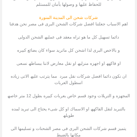
للحفاظ علیھا و وصولھا بأمان للمستلم
شركات شحن الى المدينة المنورة
اھم الاسباب جعلتنا افضل شركات الشحن البرى فى مصر نحن ھدفنا
دائما تسھیل كل ما ھو تراه معقد فى عملیھ الشحن الدولى
و بالاخص البرى لذا اشحن كل ماترید سواء كان بضائع كبیره
او فاكھھ او اجھزه منزلیھ او نقل معارض لاننا ببساطھ نسعى
ان نكون دائما افضل شركات نقل مبرد مما یترتب علیھ الاتى زیاده
اسطول العربات
المجھزه و التریلات وجود قسم خاص بعربات كبیره بطول 12 متر خاصھ
بالتبرید لنقل الفاكھھ او الاسماك او كل شىء یحتاج الى تبرید لمده
طویلھ
یتمیز قسم شركات الشحن البرى فى مصر الشحنات و تسلیمھا الى
مكانھا بالضبط