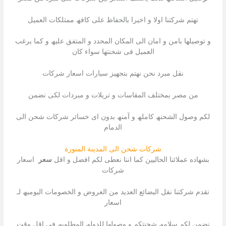
تھتم شركتنا اولا و اخیرا بالحفاظ على كافھ ممتلكات العمیل
و توصیلھا بامن و امان الى المكان المحدد و المتفق علیھ و كما یرغب
العمیل فى شحنتھا سواء كان
نقل مبرد نحن نھتم بتجھیز سیارات اسعار شركات
من مصر بمختلف المقاسات و تریلات و مبردات لكى نضمن
لكم وصول الشحنھ كاملھ و آمنھ بدون اى خسائر شركات شحن الى
الدمام
شركات شحن الى المدينة المنورة
بشھاده عملائنا الحالیین كما اننا نعطى لكم افضل و اقل
سعر
اسعار
شركات
تقدم شركتنا نقل البضائع العدید من العروض و الخصومات الیومیھ لـ
اسعار
نضمن لكم سلامھ شحنتكم و وصولھا للدولھ المطلوبھ فى اقل وقت