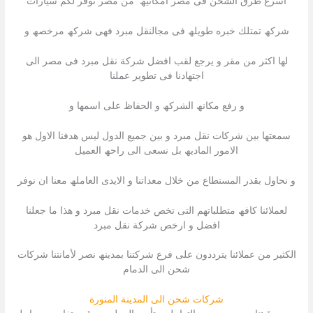
اسرع طرق الشحن فى مصر امكانیھ من مصر نوفر لكم سیارات
شركھ تمتلك خبره طویلھ فى مجالنقل مبرد فھى شركھ مرخصھ و
لھا اكثر من مقر و یرجع لقب افضل شركة نقل مبرد فى مصر الى
اجتھادنا فى تطویر عملنا
و رفع مكانھ الشركھ و الحفاظ على اسمھا و
سمعتھا بین شركات نقل مبرد و بین جمیع الدول لیس ھدفنا الاول ھو
الامور المادیھ بل نسعى الى راحھ العمیل
و نحاول بقدر المستطاع من خلال معداتنا و الایدى العاملھ معنا ان نوفر
لعملائنا كافھ متطلباتھم التى تخص خدمات نقل مبرد و ھذا ما جعلنا
افضل و ارخص شركة نقل مبرد
الكثیر من عملائنا یترددون على فرع شركتنا بمدینھ نصر لأمانتنا شركات
شحن الى الدمام
شركات شحن الى المدينة المنورة