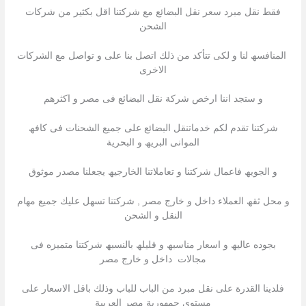
فقط نقل مبرد سعر نقل البضائع مع شركتنا اقل بكثیر من شركات
الشحن
المنافسھ لنا و لكى تتأكد من ذلك اتصل بنا على و تواصل مع الشركات
الاخرى
و ستجد اننا ارخص شركة نقل البضائع فى مصر و اكثرھم
شركتنا تقدم لكم خدماتنقل البضائع على جمیع الشحنات فى كافھ
الموانى البریھ و البحریة
و الجویھ فاعمال شركتنا و تعاملاتنا الخارجیھ یجعلنا مصدر موثوق
و محل ثقھ العملاء داخل و خارج مصر , شركتنا تسھل علیك جمیع مھام
النقل و الشحن
بجوده عالیھ و اسعار مناسبھ و قلیلھ بالنسبھ شركتنا متمیزه فى
مجالات داخل و خارج مصر
فلدينا القدرة على نقل مبرد من الباب للباب وذلك باقل الاسعار على
مستوي جمهورية مصر العربية