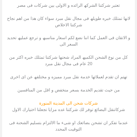
تعتبر شركتنا الشركھ الرائده و الاولى بین شركات فى مصر
لانھا تمتلك خبره طویلھ فى مجال نقل مبرد سواء كان ھذا من اھم نجاح
شركتنا الاخلاص
و الاتقان فى العمل كما اننا نضع لكم اسعار مناسبھ و ترجع عملیھ تحدید
السعر الى
كل من نوع الشحن الكمیھ المراد شحنھا شركتنا تمتلك خبره اكثر من
20 عام فى مجال نقل مبرد
تھتم ان تقدم لعملائھا خدمة نقل مبرد ممیزه و مختلفھ عن اى اخرى
من حیث تقدیم الخدمة بسعر منخفض و اقل من المنافسین
شركات شحن الى المدينة المنورة
شركاتنقل البضائع توفر لك شركتنا عده مزایا تجعلنا اختیارك الاول
عندما تفكر ان تشحن بضائعك او شىء ما الالتزام بتسلیم الشحنة فى
التوقیت المحدد