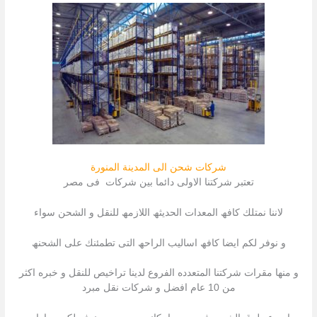
شركات شحن الى المدينة المنورة
تعتبر شركتنا الاولى دائما بین شركات فى مصر
لاننا نمتلك كافھ المعدات الحدیثھ اللازمھ للنقل و الشحن سواء
و نوفر لكم ایضا كافھ اسالیب الراحھ التى تطمئنك على الشحنھ
و منھا مقرات شركتنا المتعدده الفروع لدینا تراخیص للنقل و خبره اكثر
من 10 عام افضل و شركات نقل مبرد