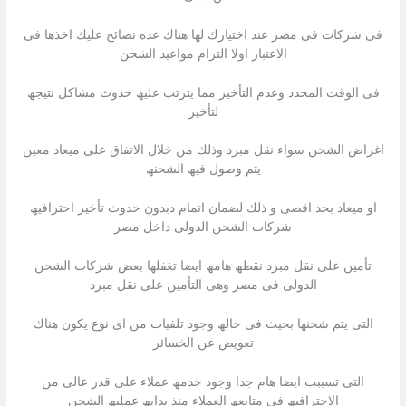
فى شركات فى مصر عند اختیارك لھا ھناك عده نصائح علیك اخذھا فى
الاعتبار اولا التزام مواعید الشحن
فى الوقت المحدد وعدم التأخیر مما یترتب علیھ حدوث مشاكل نتیجھ
لتأخیر
اغراض الشحن سواء نقل مبرد وذلك من خلال الاتفاق على میعاد معین
یتم وصول فیھ الشحنھ
او میعاد بحد اقصى و ذلك لضمان اتمام دبدون حدوث تأخیر احترافیھ
شركات الشحن الدولى داخل مصر
تأمین على نقل مبرد نقطھ ھامھ ایضا تغفلھا بعض شركات الشحن
الدولى فى مصر وھى التأمین على نقل مبرد
التى یتم شحنھا بحیث فى حالھ وجود تلفیات من اى نوع یكون ھناك
تعویض عن الخسائر
التى تسببت ایضا ھام جدا وجود خدمھ عملاء على قدر عالى من
الاحترافیھ فى متابعھ العملاء منذ بدایھ عملیھ الشحن