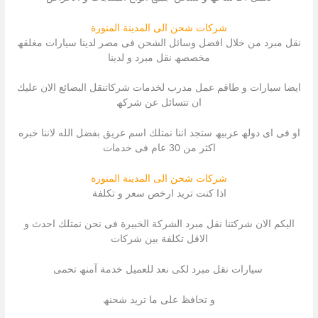
شركات شحن الى المدينة المنورة
نقل مبرد من خلال افضل وسائل الشحن فى مصر لدینا سیارات مغلقھ
مخصصھ نقل مبرد و لدینا
ایضا سیارات و طاقم عمل مدرب لخدمات شركاتنقل البضائع الان علیك
ان تتسائل عن شركھ
او فى اى دولھ عربیھ ستجد اننا نمتلك اسم عریق بفضل الله لاننا خبره
اكثر من 30 عام فى خدمات
شركات شحن الى المدينة المنورة
اذا كنت ترید ارخص سعر و تكلفة
الیكم الان شركتنا نقل مبرد الشركة الخبیرة فى نحن نمتلك احدث و
الاقل تكلفة بین شركات
سیارات نقل مبرد لكى نعد للعمیل خدمة آمنھ تحمى
و تحافظ على ما ترید شحنھ