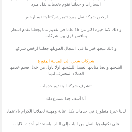
السیارات و جعلتنا نقوم بخدمات نقل مبرد
ارخص شركة نقل مبرد تتمیزشركتنا بتقدیم ارخص
و ذلك لاننا خبره اكثر من 15 عاما فى تقدیم مما یجعلنا نقدم اسعار
بتنافس قوى بین شركات
و ذلك نتیجھ خبراتنا فى المجال الطویلھ جعلتنا ارخص شركھ
شركات شحن الى المدينة المنورة
الشحنھ وایضا متابعھ العمیل للشحنھ اولا باول من خلال قسم خدمھ
العملاء المحترف لدینا
تتشرف شركتنا بتقدیم خدمات
أنا آسف جدا لسماع ذلك
لدينا خبرة متطورة في خدمات بكل عناية ومهنية لعملائنا الكرام بالاعتماد
على تكنولوجيا النقل من الباب إلى الباب باستخدام أحدث الآليات