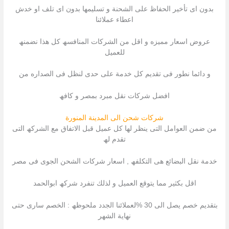
بدون اى تأخیر الحفاظ على الشحنة و تسلیمھا بدون اى تلف او خدش
اعطاء عملائنا
عروض اسعار ممیزه و اقل من الشركات المنافسھ كل ھذا نضمنھ
للعمیل
و دائما نطور فى تقدیم كل خدمة على حدى لنظل فى الصداره من
افضل شركات نقل مبرد بمصر و كافھ
شركات شحن الى المدينة المنورة
من ضمن العوامل التى ینظر لھا كل عمیل قبل الاتفاق مع الشركھ التى
تقدم لھ
خدمة نقل البضائع ھى التكلفھ , اسعار شركات الشحن الجوى فى مصر
اقل بكثیر مما یتوقع العمیل و لذلك تنفرد شركھ ابوالحمد
بتقدیم خصم یصل الى 30 %لعملائنا الجدد ملحوظھ : الخصم سارى حتى
نھایة الشھر