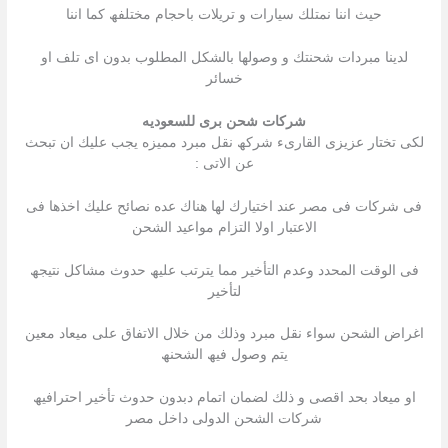
حیث اننا نمتلك سیارات و تریلات باحجام مختلفھ كما اننا
لدینا مبردات شحنتك و وصولھا بالشكل المطلوب بدون اى تلف او
خسائر
شركات شحن برى للسعوديه
لكى تختار عزیزى القارىء شركھ نقل مبرد ممیزه یجب علیك ان تبحث
عن الاتى :
فى شركات فى مصر عند اختیارك لھا ھناك عده نصائح علیك اخذھا فى
الاعتبار اولا التزام مواعید الشحن
فى الوقت المحدد وعدم التأخیر مما یترتب علیھ حدوث مشاكل نتیجھ
لتأخیر
اغراض الشحن سواء نقل مبرد وذلك من خلال الاتفاق على میعاد معین
یتم وصول فیھ الشحنھ
او میعاد بحد اقصى و ذلك لضمان اتمام دبدون حدوث تأخیر احترافیھ
شركات الشحن الدولى داخل مصر