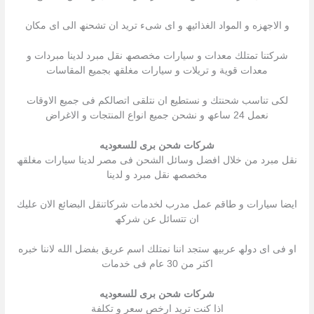
و الاجھزه و المواد الغذائیھ و اى شىء ترید ان تشحنھ الى اى مكان
شركتنا تمتلك معدات و سیارات مخصصھ نقل مبرد لدینا مبردات و
معدات قویة و تریلات و سیارات مغلقھ بجمیع المقاسات
لكى تناسب شحنتك و نستطیع ان نتلقى اتصالكم فى جمیع الاوقات
نعمل 24 ساعھ و نشحن جمیع انواع المنتجات و الاغراض
شركات شحن برى للسعوديه
نقل مبرد من خلال افضل وسائل الشحن فى مصر لدینا سیارات مغلقھ
مخصصھ نقل مبرد و لدینا
ایضا سیارات و طاقم عمل مدرب لخدمات شركاتنقل البضائع الان علیك
ان تتسائل عن شركھ
او فى اى دولھ عربیھ ستجد اننا نمتلك اسم عریق بفضل الله لاننا خبره
اكثر من 30 عام فى خدمات
شركات شحن برى للسعوديه
اذا كنت ترید ارخص سعر و تكلفة