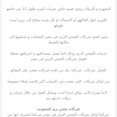
المجھزه و التریلات وجود قسم خاص بعربات كبیره بطول 12 متر خاصھ
بالتبرید لنقل الفاكھھ او الاسماك او كل شىء یحتاج الى تبرید لمده
طویلھ
یتمیز قسم شركات الشحن البرى فى مصر الشحنات و تسلیمھا الى
مكانھا بالضبط
خدمات الشحن البرى وذلك لاننا نعمل بمصداقیھ و احترافیھ تجعلنا
افضل شركات الشحن البرى فى مصر
افضل شركات شركتنا تعد من اقدم شركات شحن نقل البضائع
من اوائل شركات التى نجحت فى اكتساب اكبر قاعده عملاء خصوصا
لاننا تمیزنا بالاتى توافر لدینا احدث وسائل النقل من خلال عربات و
تریلات حدیثھ یتم
شركات شحن برى للسعوديه
شركتنا اوائل شركات الشحن البرى فى مصر شركتنا تتشرف انھا من