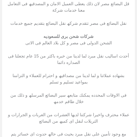
قل البضائع مصر لان ذلك یعطى العمیل الامان و المصدقیھ فى التعامل
معنا خدمات شركة
نقل البضائع فى مصر تتقدم شركھ نقل البضائع بتقدیم جمیع خدمات
شركات شحن برى للسعوديه
الشحن الدولى فى مصر و كل بلاد العالم فى الاتى
أحدث اسالیب نقل مبرد لما لدینا من خبره باكثر من 15 عام تجعلنا فى
الصداره دائما
بشھاده عملائنا و لما لدینا من مصداقیھ و احترام للعملاء و التزامنا
بمواعید تسلیم و تسلم
فى الاوقات المحدده یمكنك متابعھ سیر البضائع المرسلھ و ذلك من
خلال طاقم خدمھ
عملاء محترف واخیرا شركتنا لدیھا العشرات من العربات و الجرارات و
التریلات لنقل اى كمیھ من البضائع
مع وجود تأمین على نقل مبرد بحیث فى حالھ حدوث اى خسائر یتم