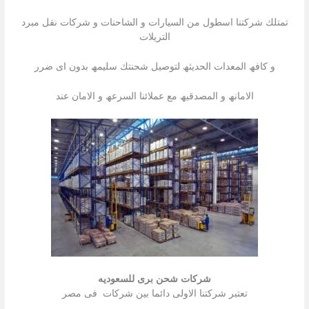
تمتلك شركتنا اسطول من السیارات و الشاحنات و شركات نقل مبرد
التریلات
و كافھ المعدات الحدیثھ لتوصیل شحنتك سلیمھ بدون اى ضرر
الامانھ و المصدقیھ مع عملائنا السرعھ و الامان عند
شركات شحن برى للسعوديه
تعتبر شركتنا الاولى دائما بین شركات فى مصر