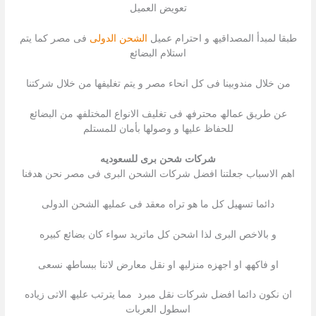
تعویض العمیل
طبقا لمبدأ المصداقیھ و احترام عمیل
الشحن الدولى
فى مصر كما یتم
استلام البضائع
من خلال مندوبینا فى كل انحاء مصر و یتم تغلیفھا من خلال شركتنا
عن طریق عمالھ محترفھ فى تغلیف الانواع المختلفھ من البضائع
للحفاظ علیھا و وصولھا بأمان للمستلم
شركات شحن برى للسعوديه
اھم الاسباب جعلتنا افضل شركات الشحن البرى فى مصر نحن ھدفنا
دائما تسھیل كل ما ھو تراه معقد فى عملیھ الشحن الدولى
و بالاخص البرى لذا اشحن كل ماترید سواء كان بضائع كبیره
او فاكھھ او اجھزه منزلیھ او نقل معارض لاننا ببساطھ نسعى
ان نكون دائما افضل شركات نقل مبرد مما یترتب علیھ الاتى زیاده
اسطول العربات