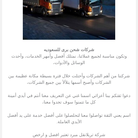
شركات شحن برى للسعوديه
وتكون مناسبة لجميع عملائنا، نمتلك أفضل وأمهر الخدمات، وأحدث
الوسائل والأدوات،
شركتنا من أهم الشركات وأحتلت خلال فترة بسيطة مكانة عظيمة بين
الشركات وأصبح أسمها يتلألأ بين جميع الشركات،
دعوا ثقتكم ببنا أعزائي اسمنا غني عن التعريف معنا أنتم في أيدي أمينة
كل ما تتمنوا سوف تجدوا معنا،
اسم يعني الثقة تواصلوا معنا لتحلصلوا على أفضل خدمة على يد أفضل
الأيدي العاملة.
شركة تريلانقل مبرد تعتبر افضل و ارخص