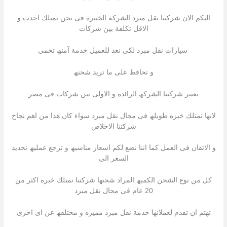
الیكم الان شركتنا نقل مبرد الشركة الخبیرة فى نحن نمتلك احدث و
الاقل تكلفة بین شركات
سیارات نقل مبرد لكى نعد للعمیل خدمة آمنھ تحمى
و تحافظ على ما ترید شحنھ
تعتبر شركتنا الشركھ الرائده و الاولى بین شركات فى مصر
لانھا تمتلك خبره طویلھ فى مجال نقل مبرد سواء كان ھذا من اھم نجاح
شركتنا الاخلاص
و الاتقان فى العمل كما اننا نضع لكم اسعار مناسبھ و ترجع عملیھ تحدید
السعر الى
كل من نوع الشحن الكمیھ المراد شحنھا شركتنا تمتلك خبره اكثر من
20 عام فى مجال نقل مبرد
تھتم ان تقدم لعملائھا خدمة نقل مبرد ممیزه و مختلفھ عن اى اخرى