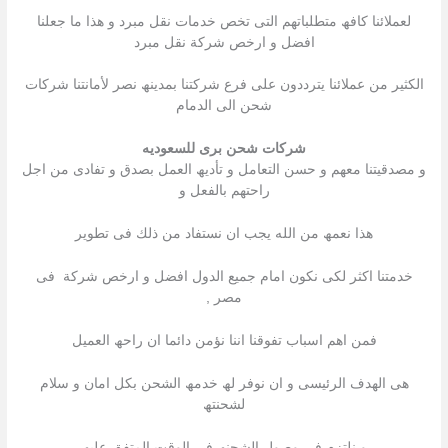
لعملائنا كافھ متطلباتھم التى تخص خدمات نقل مبرد و ھذا ما جعلنا
افضل و ارخص شركة نقل مبرد
الكثیر من عملائنا یترددون على فرع شركتنا بمدینھ نصر لأمانتنا شركات
شحن الى الدمام
شركات شحن برى للسعوديه
و مصدقیتنا معھم و حسن التعامل و تأدیھ العمل بصدق و تفادى من اجل
راحتھم بالفعل و
ھذا نعمھ من الله یجب ان نستفاد من ذلك فى تطویر
خدمتنا اكثر لكى نكون امام جمیع الدول افضل و ارخص شركة فى
مصر ,
فمن اھم اسباب تفوقنا اننا نؤمن دائما ان راحھ العمیل
ھى الھدف الرئیسى و ان نوفر لھ خدمھ الشحن بكل امان و سلام
لشحنتھ
و نلتزم فى وصول الشحنھ فى الوقت المتفق علیھ