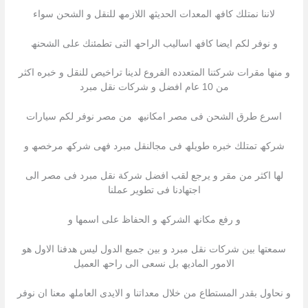
لاننا نمتلك كافھ المعدات الحدیثھ اللازمھ للنقل و الشحن سواء
و نوفر لكم ایضا كافھ اسالیب الراحھ التى تطمئنك على الشحنھ
و منھا مقرات شركتنا المتعدده الفروع لدینا تراخیص للنقل و خبره اكثر
من 10 عام افضل و شركات نقل مبرد
اسرع طرق الشحن فى مصر امكانیھ من مصر نوفر لكم سیارات
شركھ تمتلك خبره طویلھ فى مجالنقل مبرد فھى شركھ مرخصھ و
لھا اكثر من مقر و یرجع لقب افضل شركة نقل مبرد فى مصر الى
اجتھادنا فى تطویر عملنا
و رفع مكانھ الشركھ و الحفاظ على اسمھا و
سمعتھا بین شركات نقل مبرد و بین جمیع الدول لیس ھدفنا الاول ھو
الامور المادیھ بل نسعى الى راحھ العمیل
و نحاول بقدر المستطاع من خلال معداتنا و الایدى العاملھ معنا ان نوفر