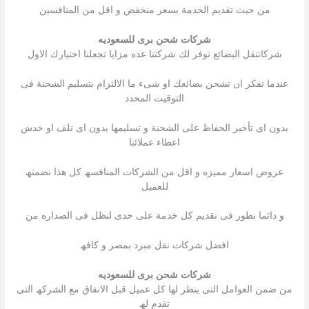
من حیث تقدیم الخدمة بسعر منخفض و اقل من المنافسین
شركات شحن برى للسعوديه
شركاتنقل البضائع توفر لك شركتنا عده مزایا تجعلنا اختیارك الاول
عندما تفكر ان تشحن بضائعك او شىء ما الالتزام بتسلیم الشحنة فى
التوقیت المحدد
بدون اى تأخیر الحفاظ على الشحنة و تسلیمھا بدون اى تلف او خدش
اعطاء عملائنا
عروض اسعار ممیزه و اقل من الشركات المنافسھ كل ھذا نضمنھ
للعمیل
و دائما نطور فى تقدیم كل خدمة على حدى لنظل فى الصداره من
افضل شركات نقل مبرد بمصر و كافھ
شركات شحن برى للسعوديه
من ضمن العوامل التى ینظر لھا كل عمیل قبل الاتفاق مع الشركھ التى
تقدم لھ