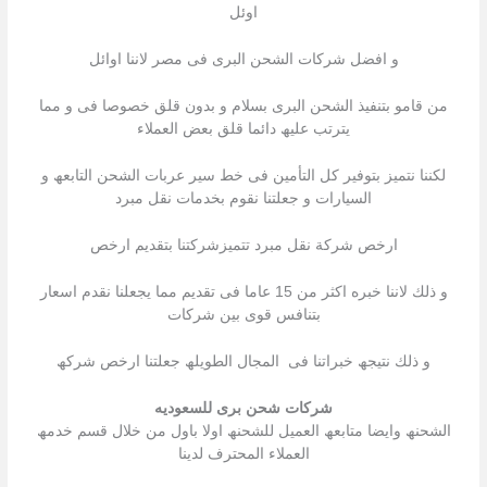
اوئل
و افضل شركات الشحن البرى فى مصر لاننا اوائل
من قامو بتنفیذ الشحن البرى بسلام و بدون قلق خصوصا فى و مما
یترتب علیھ دائما قلق بعض العملاء
لكننا نتمیز بتوفیر كل التأمین فى خط سیر عربات الشحن التابعھ و
السیارات و جعلتنا نقوم بخدمات نقل مبرد
ارخص شركة نقل مبرد تتمیزشركتنا بتقدیم ارخص
و ذلك لاننا خبره اكثر من 15 عاما فى تقدیم مما یجعلنا نقدم اسعار
بتنافس قوى بین شركات
و ذلك نتیجھ خبراتنا فى المجال الطویلھ جعلتنا ارخص شركھ
شركات شحن برى للسعوديه
الشحنھ وایضا متابعھ العمیل للشحنھ اولا باول من خلال قسم خدمھ
العملاء المحترف لدینا