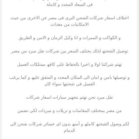
فى المیعاد المحدد و كاملة
اختلاف اسعار شركات الشحن البرى فى مصر عن الاخرى من حیث
الامكانیات من معدات
و الكواكب و الممرات و انا وكيل الزمان و الامن و الطريق
توصیل الشحنھ لذلك یختلف السعر بین شركات نقل مبرد من مصر
تھتم شركتنا اولا و اخیرا بالحفاظ على كافھ ممتلكات العمیل
و توصیلھا بامن و امان الى المكان المحدد و المتفق علیھ و كما یرغب
العمیل فى شحنتھا سواء كان
نقل مبرد نحن نھتم بتجھیز سیارات اسعار شركات
من مصر بمختلف المقاسات و تریلات و مبردات لكى نضمن
لكم وصول الشحنھ كاملھ و آمنھ بدون اى خسائر شركات شحن الى
الدمام