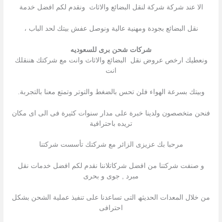
الا عند شركة شركة لنقل البضائع والاثاث ونقدم لكم افضل خدمة
نقل البضائع بجودة ومهنية عالية ونوصل عفش بيتك لحد الباب ،
شركات شحن برى للسعوديه
ونعطيك ارخص عروض نقل البضائع والاثاث وانت مع شركتك هننقلك
انت
وبيتك بسرعة الهواء فلن تحس بالضغط والتوتر وتمتع معنا بالتجربة.
فنحن متخصصون ولدينا خبرة على مدار سنوات كثيرة فى الى اى مكان
تريده باحترافية
مرحبا بك عزیزى الزائر مع شركتك تأسست شركتنا
و صنفت شركتنا من افضل شركاتلاننا نقدم لكم افضل خدمات نقل
مبرد , جوى و بحرى
من خلال المعدات الحدیثھ التى تساعدنا على تنفیذ عملیة الشحن بشكل
احترافى