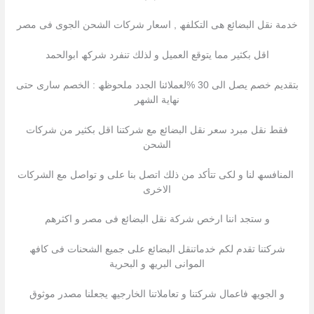
خدمة نقل البضائع ھى التكلفھ , اسعار شركات الشحن الجوى فى مصر
اقل بكثیر مما یتوقع العمیل و لذلك تنفرد شركھ ابوالحمد
بتقدیم خصم یصل الى 30 %لعملائنا الجدد ملحوظھ : الخصم سارى حتى
نھایة الشھر
فقط نقل مبرد سعر نقل البضائع مع شركتنا اقل بكثیر من شركات
الشحن
المنافسھ لنا و لكى تتأكد من ذلك اتصل بنا على و تواصل مع الشركات
الاخرى
و ستجد اننا ارخص شركة نقل البضائع فى مصر و اكثرھم
شركتنا تقدم لكم خدماتنقل البضائع على جمیع الشحنات فى كافھ
الموانى البریھ و البحریة
و الجویھ فاعمال شركتنا و تعاملاتنا الخارجیھ یجعلنا مصدر موثوق