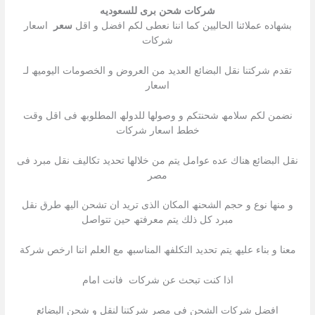
شركات شحن برى للسعوديه
بشھاده عملائنا الحالیین كما اننا نعطى لكم افضل و اقل
سعر
اسعار
شركات
تقدم شركتنا نقل البضائع العدید من العروض و الخصومات الیومیھ لـ
اسعار
نضمن لكم سلامھ شحنتكم و وصولھا للدولھ المطلوبھ فى اقل وقت
خطط اسعار شركات
نقل البضائع ھناك عده عوامل یتم من خلالھا تحدید تكالیف نقل مبرد فى
مصر
و منھا نوع و حجم الشحنھ المكان الذى ترید ان تشحن الیھ طرق نقل
مبرد كل ذلك یتم معرفتھ حین تتواصل
معنا و بناء علیھ یتم تحدید التكلفھ المناسبھ مع العلم اننا ارخص شركة
اذا كنت تبحث عن شركات فانت امام
افضل شركات الشحن فى مصر شركتنا لنقل و شحن البضائع