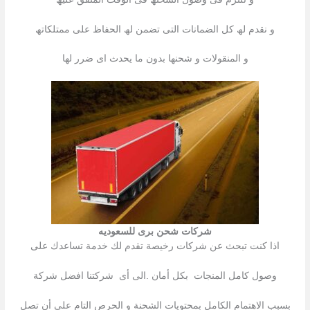
و نقدم لھ كل الضمانات التى تضمن لھ الحفاظ على ممتلكاتھ
و المنقولات و شحنھا بدون ما یحدث اى ضرر لھا
شركات شحن برى للسعوديه
اذا كنت تبحث عن شركات رخیصة تقدم لك خدمة تساعدك على
وصول كامل المنجات بكل أمان .الى أى شركتنا افضل شركة
بسبب الاھتمام الكامل بمحتویات الشحنة و الحرص التام على أن تصل