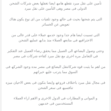
تأمین على نقل مبرد نقطھ ھامھ ایضا تغفلھا بعض شركات الشحن
الدولى فى مصر وھى التأمین على نقل مبرد
التى یتم شحنھا بحیث فى حالھ وجود تلفیات من اى نوع یكون ھناك
تعویض عن الخسائر
التى تسببت ایضا ھام جدا وجود خدمھ عملاء على قدر عالى من
الاحترافیھ فى متابعھ العملاء منذ بدایھ عملیھ الشحن
وحتى وصول البضاعھ الى العمیل مما یحقق رضاء العمیل عند التفكیر
فى التعامل مره اخرى مع نقل مبرد كفاءه شركات فى مصر
من اھم ما یثبت قوه شركاتنقل البضائع فى مصر مده وجود الشركھ فى
السوق مما یترتب علیھ خبراتھم
فى مجال نقل مبرد باختلاف فروعھ وایضا بتكون فى بعض الاحیان میزه
تنافسیھ فى سعر الشحن
و الموانى و المطارات فى الدول الاخرى و الاھم اراء العملاء
المستخدمین فى خدمھن