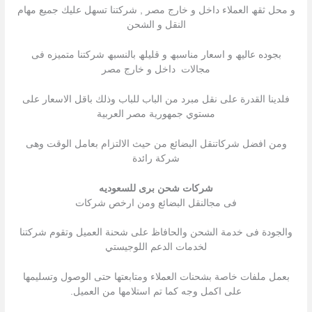
و محل ثقھ العملاء داخل و خارج مصر , شركتنا تسھل علیك جمیع مھام
النقل و الشحن
بجوده عالیھ و اسعار مناسبھ و قلیلھ بالنسبھ شركتنا متمیزه فى
مجالات داخل و خارج مصر
فلدينا القدرة على نقل مبرد من الباب للباب وذلك باقل الاسعار على
مستوي جمهورية مصر العربية
ومن افضل شركاتنقل البضائع من حيث الالتزام بعامل الوقت وهى
شركة رائدة
شركات شحن برى للسعوديه
فى مجالنقل البضائع ومن ارخص شركات
والجودة فى خدمة الشحن والحافاظ على شحنة العميل وتقوم شركتنا
لخدمات الدعم اللوجيستي
بعمل ملفات خاصة بشحنات العملاء ومتابعتها حتى الوصول وتسليمها
على اكمل وجه كما تم استلامها من العميل.