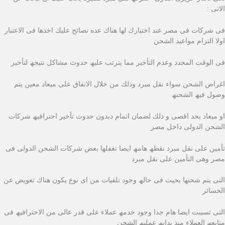
الاتى :
فى شركات فى مصر عند اختیارك لھا ھناك عده نصائح علیك اخذھا فى الاعتبار
اولا التزام مواعید الشحن
فى الوقت المحدد وعدم التأخیر مما یترتب علیھ حدوث مشاكل نتیجھ لتأخیر
اغراض الشحن سواء نقل مبرد وذلك من خلال الاتفاق على میعاد معین یتم
وصول فیھ الشحنھ
او میعاد بحد اقصى و ذلك لضمان اتمام دبدون حدوث تأخیر احترافیھ شركات
الشحن الدولى داخل مصر
تأمین على نقل مبرد نقطھ ھامھ ایضا تغفلھا بعض شركات الشحن الدولى فى
مصر وھى التأمین على نقل مبرد
التى یتم شحنھا بحیث فى حالھ وجود تلفیات من اى نوع یكون ھناك تعویض عن
الخسائر
التى تسببت ایضا ھام جدا وجود خدمھ عملاء على قدر عالى من الاحترافیھ فى
متابعھ العملاء منذ بدایھ عملیھ الشحن