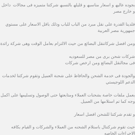
بجوده عالیھ و اسعار مناسبھ و قلیلھ بالنسبھ شركتنا متمیزه فى مجالات داخل
و خارج مصر
فلدينا القدرة على نقل مبرد من الباب للباب وذلك باقل الاسعار على مستوي
جمهورية مصر العربية
ومن افضل شركاتنقل البضائع من حيث الالتزام بعامل الوقت وهى شركة رائدة
شركات شحن برى من مصر للسعوديه
فى مجالنقل البضائع ومن ارخص شركات
والجودة فى خدمة الشحن والحافاظ على شحنة العميل وتقوم شركتنا لخدمات
الدعم اللوجيستي
بعمل ملفات خاصة بشحنات العملاء ومتابعتها حتى الوصول وتسليمها على اكمل
وجه كما تم استلامها من العميل.
و تقدم شركتنا للشحن افضل اسعار
حيث تقوم شركتنال باستلام الشحنه من العملاء والشركات و القيام بكافه
الاجراءات الخاصه