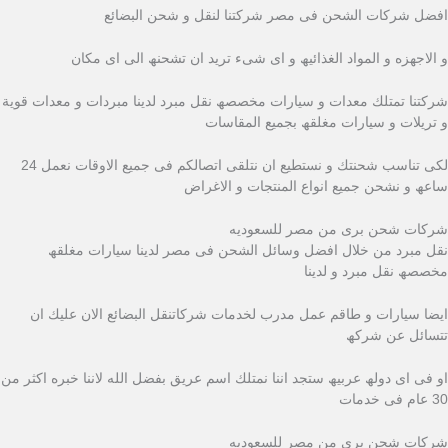
افضل شركات الشحن فى مصر شركتنا لنقل و شحن البضائع
و الاجھزه و المواد الغذائیھ و اى شىء ترید ان تشحنھ الى اى مكان
شركتنا تمتلك معدات و سیارات مخصصھ نقل مبرد لدینا مبردات و معدات قویة
و تریلات و سیارات مغلقھ بجمیع المقاسات
لكى تناسب شحنتك و نستطیع ان نتلقى اتصالكم فى جمیع الاوقات نعمل 24
ساعھ و نشحن جمیع انواع المنتجات و الاغراض
شركات شحن برى من مصر للسعوديه
نقل مبرد من خلال افضل وسائل الشحن فى مصر لدینا سیارات مغلقھ
مخصصھ نقل مبرد و لدینا
ایضا سیارات و طاقم عمل مدرب لخدمات شركاتنقل البضائع الان علیك ان
تتسائل عن شركھ
او فى اى دولھ عربیھ ستجد اننا نمتلك اسم عریق بفضل الله لاننا خبره اكثر من
30 عام فى خدمات
شركات شحن برى من مصر للسعوديه