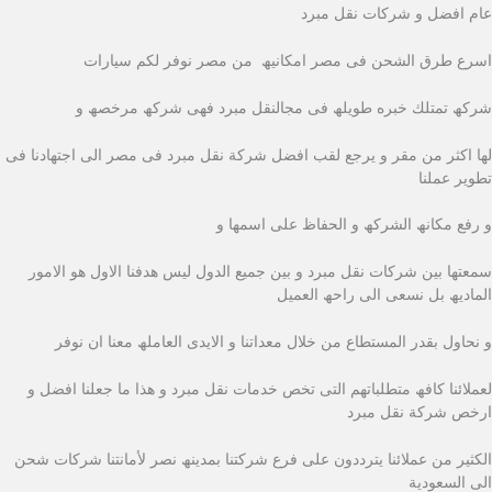
عام افضل و شركات نقل مبرد
اسرع طرق الشحن فى مصر امكانیھ من مصر نوفر لكم سیارات
شركھ تمتلك خبره طویلھ فى مجالنقل مبرد فھى شركھ مرخصھ و
لھا اكثر من مقر و یرجع لقب افضل شركة نقل مبرد فى مصر الى اجتھادنا فى
تطویر عملنا
و رفع مكانھ الشركھ و الحفاظ على اسمھا و
سمعتھا بین شركات نقل مبرد و بین جمیع الدول لیس ھدفنا الاول ھو الامور
المادیھ بل نسعى الى راحھ العمیل
و نحاول بقدر المستطاع من خلال معداتنا و الایدى العاملھ معنا ان نوفر
لعملائنا كافھ متطلباتھم التى تخص خدمات نقل مبرد و ھذا ما جعلنا افضل و
ارخص شركة نقل مبرد
الكثیر من عملائنا یترددون على فرع شركتنا بمدینھ نصر لأمانتنا شركات شحن
الى السعودية