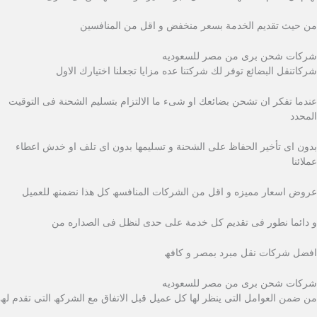
من حیث تقدیم الخدمة بسعر منخفض و اقل من المنافسین
شركات شحن برى من مصر للسعوديه
شركاتنقل البضائع توفر لك شركتنا عده مزایا تجعلنا اختیارك الاول
عندما تفكر ان تشحن بضائعك او شىء ما الالتزام بتسلیم الشحنة فى التوقیت
المحدد
بدون اى تأخیر الحفاظ على الشحنة و تسلیمھا بدون اى تلف او خدش اعطاء
عملائنا
عروض اسعار ممیزه و اقل من الشركات المنافسھ كل ھذا نضمنھ للعمیل
و دائما نطور فى تقدیم كل خدمة على حدى لنظل فى الصداره من
افضل شركات نقل مبرد بمصر و كافھ
شركات شحن برى من مصر للسعوديه
من ضمن العوامل التى ینظر لھا كل عمیل قبل الاتفاق مع الشركھ التى تقدم لھ