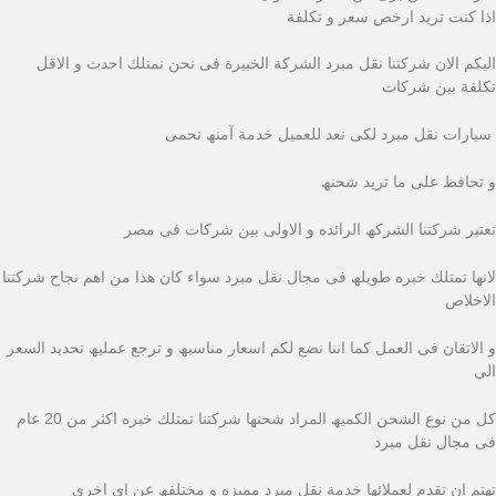
اذا كنت ترید ارخص سعر و تكلفة
الیكم الان شركتنا نقل مبرد الشركة الخبیرة فى نحن نمتلك احدث و الاقل
تكلفة بین شركات
سیارات نقل مبرد لكى نعد للعمیل خدمة آمنھ تحمى
و تحافظ على ما ترید شحنھ
تعتبر شركتنا الشركھ الرائده و الاولى بین شركات فى مصر
لانھا تمتلك خبره طویلھ فى مجال نقل مبرد سواء كان ھذا من اھم نجاح شركتنا
الاخلاص
و الاتقان فى العمل كما اننا نضع لكم اسعار مناسبھ و ترجع عملیھ تحدید السعر
الى
كل من نوع الشحن الكمیھ المراد شحنھا شركتنا تمتلك خبره اكثر من 20 عام
فى مجال نقل مبرد
تھتم ان تقدم لعملائھا خدمة نقل مبرد ممیزه و مختلفھ عن اى اخرى