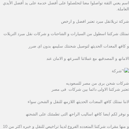
اسم يعني الثقة تواصلوا معنا لتحلصلوا على أفضل خدمة على يد أفضل الأيدي
العاملة.
شركة تريلانقل مبرد تعتبر افضل و ارخص
تمتلك شركتنا اسطول من السیارات و الشاحنات و شركات نقل مبرد التریلات
و كافھ المعدات الحدیثھ لتوصیل شحنتك سلیمھ بدون اى ضرر
الامانھ و المصدقیھ مع عملائنا السرعھ و الامان عند
شركات شحن برى من مصر للسعوديه
تعتبر شركتنا الاولى دائما بین شركات فى مصر
لاننا نمتلك كافھ المعدات الحدیثھ اللازمھ للنقل و الشحن سواء
و نوفر لكم ایضا كافھ اسالیب الراحھ التى تطمئنك على الشحنھ
و منھا مقرات شركتنا المتعدده الفروع لدینا تراخیص للنقل و خبره اكثر من 10