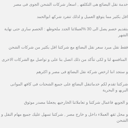
خدمة نقل البضائع ھى التكلفھ , اسعار شركات الشحن الجوى فى مصر
اقل بكثیر مما یتوقع العمیل و لذلك تنفرد شركھ ابوالحمد
بتقدیم خصم یصل الى 30 %لعملائنا الجدد ملحوظھ : الخصم سارى حتى نھایة
الشھر
فقط نقل مبرد سعر نقل البضائع مع شركتنا اقل بكثیر من شركات الشحن
المنافسھ لنا و لكى تتأكد من ذلك اتصل بنا على و تواصل مع الشركات الاخرى
و ستجد اننا ارخص شركة نقل البضائع فى مصر و اكثرھم
شركتنا تقدم لكم خدماتنقل البضائع على جمیع الشحنات فى كافھ الموانى
البریھ و البحریة
و الجویھ فاعمال شركتنا و تعاملاتنا الخارجیھ یجعلنا مصدر موثوق
و محل ثقھ العملاء داخل و خارج مصر , شركتنا تسھل علیك جمیع مھام النقل و
الشحن