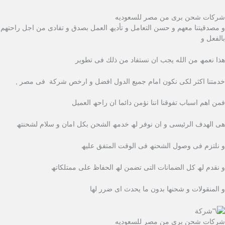
شركات شحن برى من مصر للسعوديه
و مصدقیتنا معھم و حسن التعامل و تأدیھ العمل بصدق و تفادى من اجل راحتھم
بالفعل و
ھذا نعمھ من الله یجب ان نستفاد من ذلك فى تطویر
خدمتنا اكثر لكى نكون امام جمیع الدول افضل و ارخص شركة فى مصر ,
فمن اھم اسباب تفوقنا اننا نؤمن دائما ان راحھ العمیل
ھى الھدف الرئیسى و ان نوفر لھ خدمھ الشحن بكل امان و سلام لشحنتھ
و نلتزم فى وصول الشحنھ فى الوقت المتفق علیھ
و نقدم لھ كل الضمانات التى تضمن لھ الحفاظ على ممتلكاتھ
و المنقولات و شحنھا بدون ما یحدث اى ضرر لھا
شركات شحن برى من مصر للسعوديه