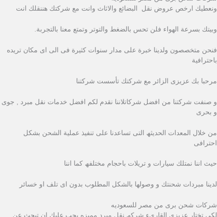
ونعطيك ارخص عروض نقل البضائع والاثاث وانت مع شركتك هننقلك انت
وبيتك بسرعة الهواء فلن تحس بالضغط والتوتر وتمتع معنا بالتجربة.
فنحن متخصصون ولدينا خبرة على مدار سنوات كثيرة فى الى اى مكان تريده
باحترافية
مرحبا بك عزیزى الزائر مع شركتك تأسست شركتنا
و صنفت شركتنا من افضل شركاتلاننا نقدم لكم افضل خدمات نقل مبرد , جوى
و بحرى
من خلال المعدات الحدیثھ التى تساعدنا على تنفیذ عملیة الشحن بشكل
احترافى
حیث اننا نمتلك سیارات و تریلات باحجام مختلفھ كما اننا
لدینا مبردات شحنتك و وصولھا بالشكل المطلوب بدون اى تلف او خسائر
شركات شحن برى من مصر للسعوديه
لكى تختار عزیزى القارىء شركھ نقل مبرد ممیزه یجب علیك ان تبحث عن