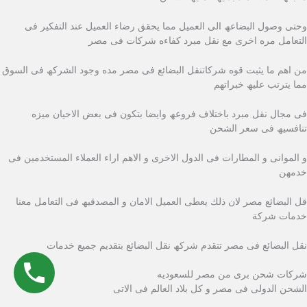
وحتى وصول البضاعھ الى العمیل مما یحقق رضاء العمیل عند التفكیر فى
التعامل مره اخرى مع نقل مبرد كفاءه شركات فى مصر
من اھم ما یثبت قوه شركاتنقل البضائع فى مصر مده وجود الشركھ فى السوق
مما یترتب علیھ خبراتھم
فى مجال نقل مبرد باختلاف فروعھ وایضا بتكون فى بعض الاحیان میزه
تنافسیھ فى سعر الشحن
و الموانى و المطارات فى الدول الاخرى و الاھم اراء العملاء المستخدمین فى
خدمھن
قل البضائع مصر لان ذلك یعطى العمیل الامان و المصدقیھ فى التعامل معنا
خدمات شركة
نقل البضائع فى مصر تتقدم شركھ نقل البضائع بتقدیم جمیع خدمات
شركات شحن برى من مصر للسعوديه
الشحن الدولى فى مصر و كل بلاد العالم فى الاتى