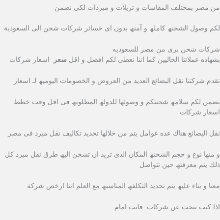
من مصر بمختلف المقاسات و تریلات و مبردات لكى نضمن
لكم وصول الشحنھ كاملھ و آمنھ بدون اى خسائر شركات شحن الى السعودية
شركات شحن برى من مصر للسعوديه
بشھاده عملائنا الحالیین كما اننا نعطى لكم افضل و اقل
سعر
اسعار شركات
تقدم شركتنا نقل البضائع العدید من العروض و الخصومات الیومیھ لـ اسعار
نضمن لكم سلامھ شحنتكم و وصولھا للدولھ المطلوبھ فى اقل وقت خطط
اسعار شركات
نقل البضائع ھناك عده عوامل یتم من خلالھا تحدید تكالیف نقل مبرد فى مصر
و منھا نوع و حجم الشحنھ المكان الذى ترید ان تشحن الیھ طرق نقل مبرد كل
ذلك یتم معرفتھ حین تتواصل
معنا و بناء علیھ یتم تحدید التكلفھ المناسبھ مع العلم اننا ارخص شركة
اذا كنت تبحث عن شركات فانت امام