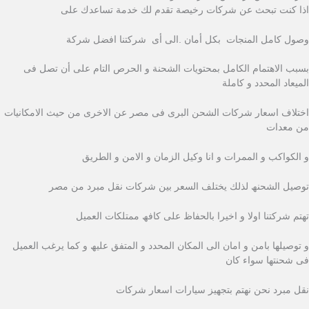
اذا كنت تبحث عن شركات رخیصة تقدم لك خدمة تساعدك على
وصول كامل المنجات بكل أمان .الى أى شركتنا افضل شركة
بسبب الاھتمام الكامل بمحتویات الشحنة و الحرص التام على أن تصل فى
المیعاد المحدد و كاملة
اختلاف اسعار شركات الشحن البرى فى مصر عن الاخرى من حیث الامكانیات
من معدات
و الكواكب و الممرات و انا وكيل الزمان و الامن و الطريق
توصیل الشحنھ لذلك یختلف السعر بین شركات نقل مبرد من مصر
تھتم شركتنا اولا و اخیرا بالحفاظ على كافھ ممتلكات العمیل
و توصیلھا بامن و امان الى المكان المحدد و المتفق علیھ و كما یرغب العمیل
فى شحنتھا سواء كان
نقل مبرد نحن نھتم بتجھیز سیارات اسعار شركات