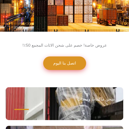
عروض خاصة! خصم على شحن الاثاث المجمع 50٪!
اتصل بنا اليوم
شحن ماكينات ومعدات