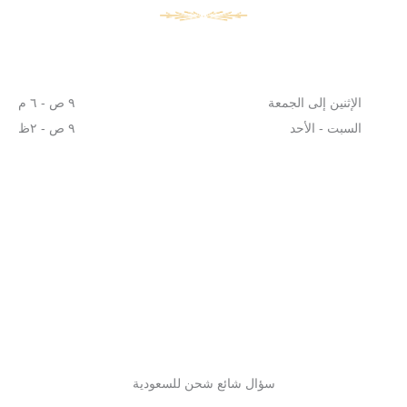
الإثنين إلى الجمعة
٩ ص - ٦ م
السبت - الأحد
٩ ص - ٢ظ
سؤال شائع شحن للسعودية