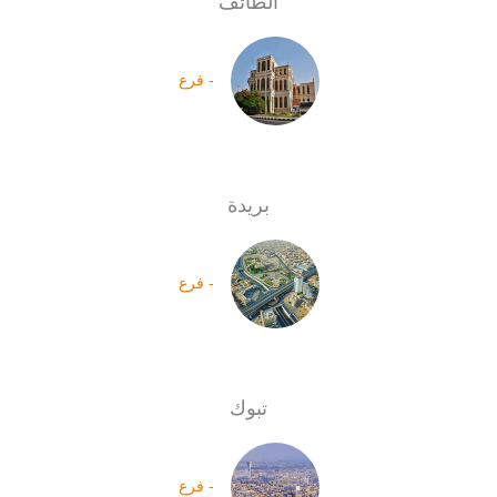
الطائف
- فرع
بريدة
- فرع
تبوك
- فرع