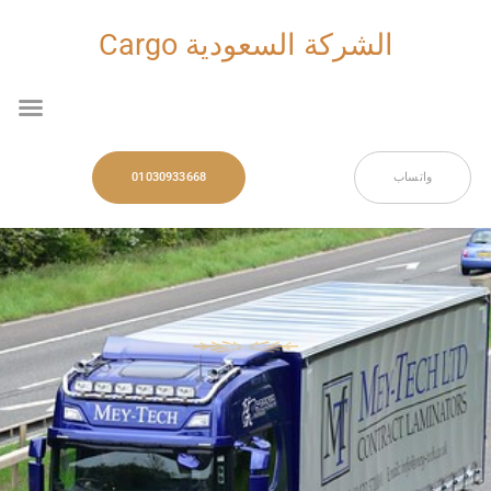
خطي
لى
الشركة السعودية Cargo
لمحتوى
nu
واتساب
01030933668