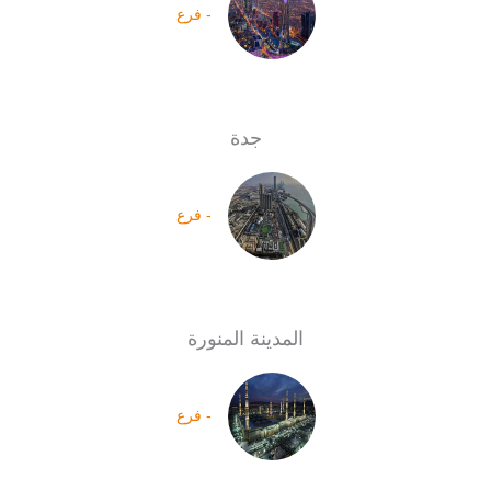
- فرع
جدة
- فرع
المدينة المنورة
- فرع