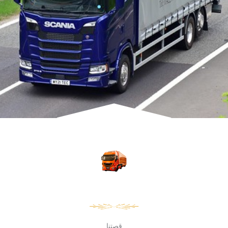
قصتنا