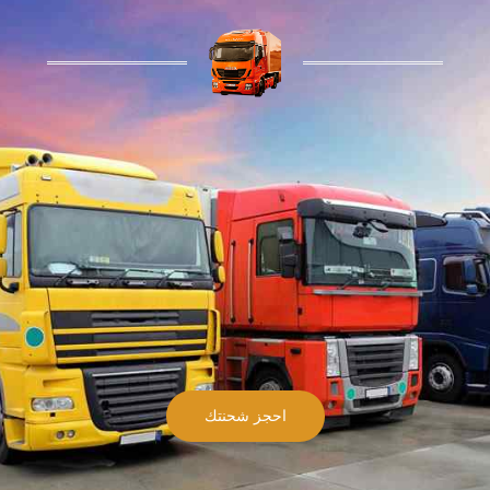
احجز شحنتك