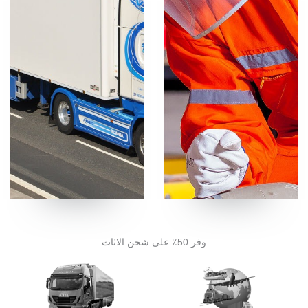
وفر 50٪ على شحن الاثاث