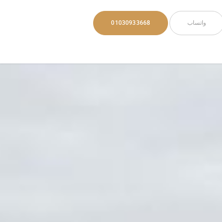
واتساب
01030933668