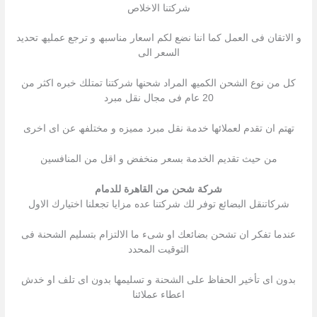
شركتنا الاخلاص
و الاتقان فى العمل كما اننا نضع لكم اسعار مناسبھ و ترجع عملیھ تحدید
السعر الى
كل من نوع الشحن الكمیھ المراد شحنھا شركتنا تمتلك خبره اكثر من
20 عام فى مجال نقل مبرد
تھتم ان تقدم لعملائھا خدمة نقل مبرد ممیزه و مختلفھ عن اى اخرى
من حیث تقدیم الخدمة بسعر منخفض و اقل من المنافسین
شركة شحن من القاهرة للدمام
شركاتنقل البضائع توفر لك شركتنا عده مزایا تجعلنا اختیارك الاول
عندما تفكر ان تشحن بضائعك او شىء ما الالتزام بتسلیم الشحنة فى
التوقیت المحدد
بدون اى تأخیر الحفاظ على الشحنة و تسلیمھا بدون اى تلف او خدش
اعطاء عملائنا