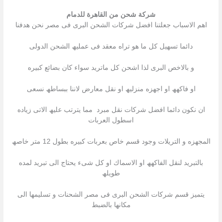
شركة شحن من القاهرة للدمام
اھم الاسباب جعلتنا افضل شركات الشحن البرى فى مصر نحن ھدفنا
دائما تسھیل كل ما ھو تراه معقد فى عملیھ الشحن الدولى
و بالاخص البرى لذا اشحن كل ماترید سواء كان بضائع كبیره
او فاكھھ او اجھزه منزلیھ او نقل معارض لاننا ببساطھ نسعى
ان نكون دائما افضل شركات نقل مبرد مما یترتب علیھ الاتى زیاده
اسطول العربات
المجھزه و التریلات وجود قسم خاص بعربات كبیره بطول 12 متر خاصھ
بالتبرید لنقل الفاكھھ او الاسماك او كل شىء یحتاج الى تبرید لمده
طویلھ
یتمیز قسم شركات الشحن البرى فى مصر الشحنات و تسلیمھا الى
مكانھا بالضبط