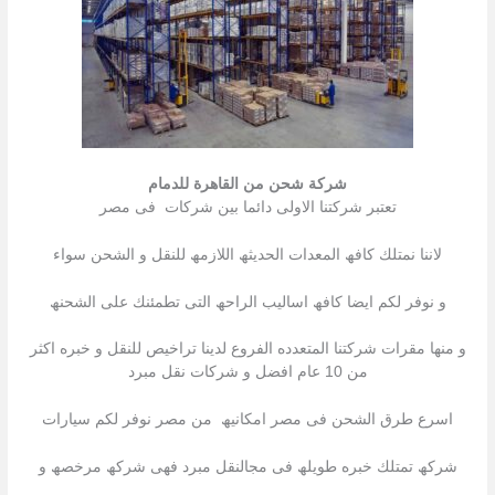
شركة شحن من القاهرة للدمام
تعتبر شركتنا الاولى دائما بین شركات فى مصر
لاننا نمتلك كافھ المعدات الحدیثھ اللازمھ للنقل و الشحن سواء
و نوفر لكم ایضا كافھ اسالیب الراحھ التى تطمئنك على الشحنھ
و منھا مقرات شركتنا المتعدده الفروع لدینا تراخیص للنقل و خبره اكثر
من 10 عام افضل و شركات نقل مبرد
اسرع طرق الشحن فى مصر امكانیھ من مصر نوفر لكم سیارات
شركھ تمتلك خبره طویلھ فى مجالنقل مبرد فھى شركھ مرخصھ و