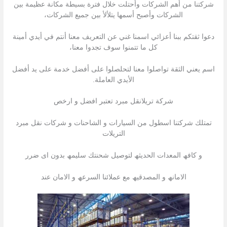
شركتنا من أهم الشركات وأحتلت خلال فترة بسيطة مكانة عظيمة بين
الشركات وأصبح أسمها يتلألأ بين جميع الشركات،
دعوا ثقتكم ببنا أعزائي اسمنا غني عن التعريف معنا أنتم في أيدي أمينة
كل ما تتمنوا سوف تجدوا معنا،
اسم يعني الثقة تواصلوا معنا لتحلصلوا على أفضل خدمة على يد أفضل
الأيدي العاملة.
شركة تريلانقل مبرد تعتبر افضل و ارخص
تمتلك شركتنا اسطول من السیارات و الشاحنات و شركات نقل مبرد
التریلات
و كافھ المعدات الحدیثھ لتوصیل شحنتك سلیمھ بدون اى ضرر
الامانھ و المصدقیھ مع عملائنا السرعھ و الامان عند