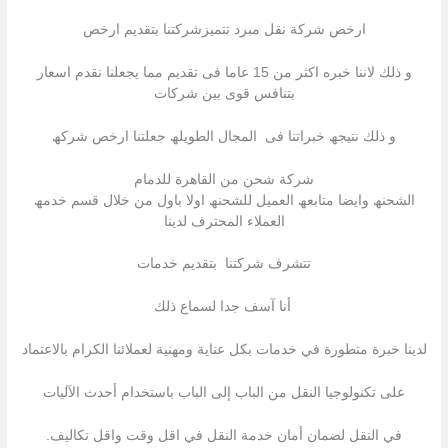
ارخص شركة نقل مبرد تتمیزشركتنا بتقدیم ارخص
و ذلك لاننا خبره اكثر من 15 عاما فى تقدیم مما یجعلنا نقدم اسعار
بتنافس قوى بین شركات
و ذلك نتیجھ خبراتنا فى المجال الطویلھ جعلتنا ارخص شركھ
شركة شحن من القاهرة للدمام
الشحنھ وایضا متابعھ العمیل للشحنھ اولا باول من خلال قسم خدمھ
العملاء المحترف لدینا
تتشرف شركتنا بتقدیم خدمات
أنا آسف جدا لسماع ذلك
لدينا خبرة متطورة في خدمات بكل عناية ومهنية لعملائنا الكرام بالاعتماد
على تكنولوجيا النقل من الباب إلى الباب باستخدام أحدث الآليات
في النقل لضمان أمان خدمة النقل في اقل وقت واقل تكاليف.