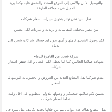
والتوصيل الآمن والآمن إلى الموقع المحدد والمتفق عليه وكما يريد
العميل في حمولاته الفارغة
نقل مبرد نحن نھتم بتجھیز سیارات اسعار شركات
من مصر بمختلف المقاسات و تریلات و مبردات لكى نضمن
لكم وصول الشحنھ كاملھ و آمنھ بدون اى خسائر شركات شحن الى
الدمام
شركة شحن من القاهرة للدمام
بشھاده عملائنا الحالیین كما اننا نعطى لكم افضل و اقل
سعر
اسعار
شركات
تقدم شركتنا نقل البضائع العدید من العروض و الخصومات الیومیھ لـ
اسعار
نضمن لكم سلامھ شحنتكم و وصولھا للدولھ المطلوبھ فى اقل وقت
خطط اسعار شركات
نقل البضائع ھناك عده عوامل یتم من خلالھا تحدید تكالیف نقل مبرد فى