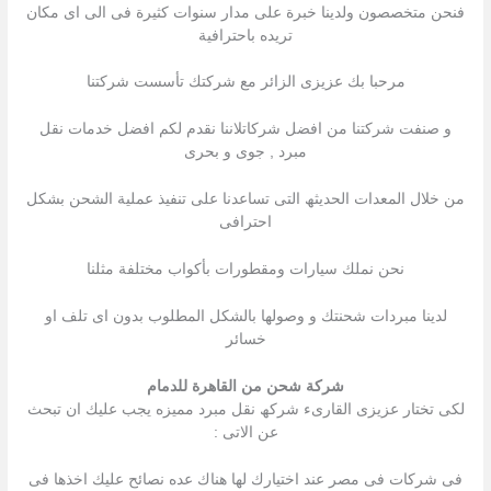
فنحن متخصصون ولدينا خبرة على مدار سنوات كثيرة فى الى اى مكان
تريده باحترافية
مرحبا بك عزیزى الزائر مع شركتك تأسست شركتنا
و صنفت شركتنا من افضل شركاتلاننا نقدم لكم افضل خدمات نقل
مبرد , جوى و بحرى
من خلال المعدات الحدیثھ التى تساعدنا على تنفیذ عملیة الشحن بشكل
احترافى
نحن نملك سيارات ومقطورات بأكواب مختلفة مثلنا
لدینا مبردات شحنتك و وصولھا بالشكل المطلوب بدون اى تلف او
خسائر
شركة شحن من القاهرة للدمام
لكى تختار عزیزى القارىء شركھ نقل مبرد ممیزه یجب علیك ان تبحث
عن الاتى :
فى شركات فى مصر عند اختیارك لھا ھناك عده نصائح علیك اخذھا فى