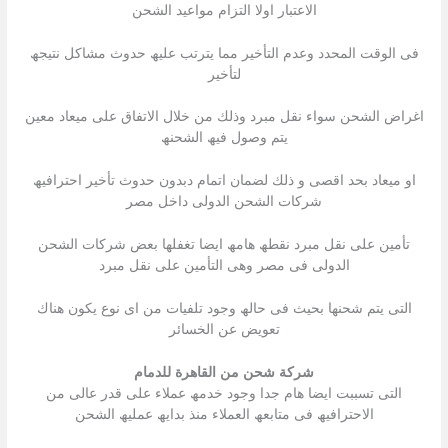
الاعتبار اولا التزام مواعید الشحن
فى الوقت المحدد وعدم التأخیر مما یترتب علیھ حدوث مشاكل نتیجھ
لتأخیر
اغراض الشحن سواء نقل مبرد وذلك من خلال الاتفاق على میعاد معین
یتم وصول فیھ الشحنھ
او میعاد بحد اقصى و ذلك لضمان اتمام دبدون حدوث تأخیر احترافیھ
شركات الشحن الدولى داخل مصر
تأمین على نقل مبرد نقطھ ھامھ ایضا تغفلھا بعض شركات الشحن
الدولى فى مصر وھى التأمین على نقل مبرد
التى یتم شحنھا بحیث فى حالھ وجود تلفیات من اى نوع یكون ھناك
تعویض عن الخسائر
شركة شحن من القاهرة للدمام
التى تسببت ایضا ھام جدا وجود خدمھ عملاء على قدر عالى من
الاحترافیھ فى متابعھ العملاء منذ بدایھ عملیھ الشحن