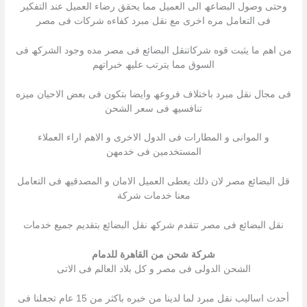
وحتى وصول البضاعھ الى العمیل مما یحقق رضاء العمیل عند التفكیر
فى التعامل مره اخرى مع نقل مبرد كفاءه شركات فى مصر
من اھم ما یثبت قوه شركاتنقل البضائع فى مصر مده وجود الشركھ فى
السوق مما یترتب علیھ خبراتھم
فى مجال نقل مبرد باختلاف فروعھ وایضا بتكون فى بعض الاحیان میزه
تنافسیھ فى سعر الشحن
و الموانى و المطارات فى الدول الاخرى و الاھم اراء العملاء
المستخدمین فى خدمھن
قل البضائع مصر لان ذلك یعطى العمیل الامان و المصدقیھ فى التعامل
معنا خدمات شركة
نقل البضائع فى مصر تتقدم شركھ نقل البضائع بتقدیم جمیع خدمات
شركة شحن من القاهرة للدمام
الشحن الدولى فى مصر و كل بلاد العالم فى الاتى
أحدث اسالیب نقل مبرد لما لدینا من خبره باكثر من 15 عام تجعلنا فى