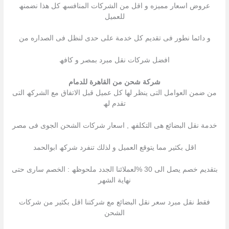
عروض اسعار ممیزه و اقل من الشركات المنافسھ كل ھذا نضمنھ
للعمیل
و دائما نطور فى تقدیم كل خدمة على حدى لنظل فى الصداره من
افضل شركات نقل مبرد بمصر و كافھ
شركة شحن من القاهرة للدمام
من ضمن العوامل التى ینظر لھا كل عمیل قبل الاتفاق مع الشركھ التى
تقدم لھ
خدمة نقل البضائع ھى التكلفھ , اسعار شركات الشحن الجوى فى مصر
اقل بكثیر مما یتوقع العمیل و لذلك تنفرد شركھ ابوالحمد
بتقدیم خصم یصل الى 30 %لعملائنا الجدد ملحوظھ : الخصم سارى حتى
نھایة الشھر
فقط نقل مبرد سعر نقل البضائع مع شركتنا اقل بكثیر من شركات
الشحن