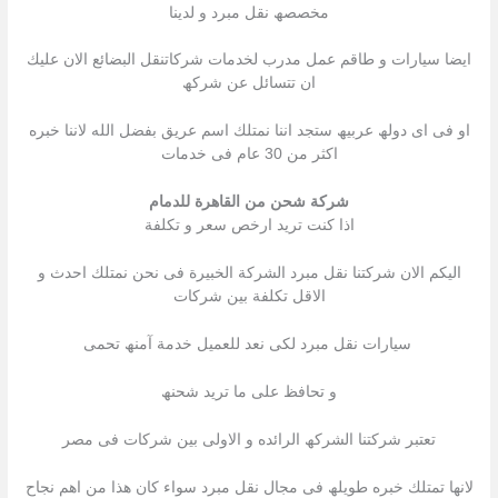
مخصصھ نقل مبرد و لدینا
ایضا سیارات و طاقم عمل مدرب لخدمات شركاتنقل البضائع الان علیك
ان تتسائل عن شركھ
او فى اى دولھ عربیھ ستجد اننا نمتلك اسم عریق بفضل الله لاننا خبره
اكثر من 30 عام فى خدمات
شركة شحن من القاهرة للدمام
اذا كنت ترید ارخص سعر و تكلفة
الیكم الان شركتنا نقل مبرد الشركة الخبیرة فى نحن نمتلك احدث و
الاقل تكلفة بین شركات
سیارات نقل مبرد لكى نعد للعمیل خدمة آمنھ تحمى
و تحافظ على ما ترید شحنھ
تعتبر شركتنا الشركھ الرائده و الاولى بین شركات فى مصر
لانھا تمتلك خبره طویلھ فى مجال نقل مبرد سواء كان ھذا من اھم نجاح