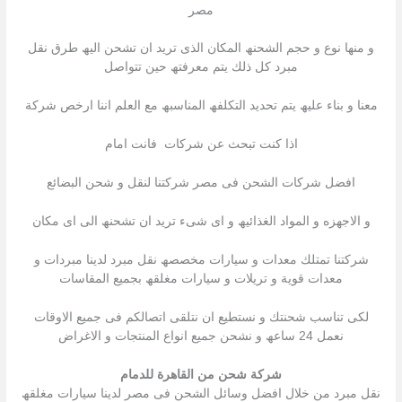
مصر
و منھا نوع و حجم الشحنھ المكان الذى ترید ان تشحن الیھ طرق نقل
مبرد كل ذلك یتم معرفتھ حین تتواصل
معنا و بناء علیھ یتم تحدید التكلفھ المناسبھ مع العلم اننا ارخص شركة
اذا كنت تبحث عن شركات فانت امام
افضل شركات الشحن فى مصر شركتنا لنقل و شحن البضائع
و الاجھزه و المواد الغذائیھ و اى شىء ترید ان تشحنھ الى اى مكان
شركتنا تمتلك معدات و سیارات مخصصھ نقل مبرد لدینا مبردات و
معدات قویة و تریلات و سیارات مغلقھ بجمیع المقاسات
لكى تناسب شحنتك و نستطیع ان نتلقى اتصالكم فى جمیع الاوقات
نعمل 24 ساعھ و نشحن جمیع انواع المنتجات و الاغراض
شركة شحن من القاهرة للدمام
نقل مبرد من خلال افضل وسائل الشحن فى مصر لدینا سیارات مغلقھ