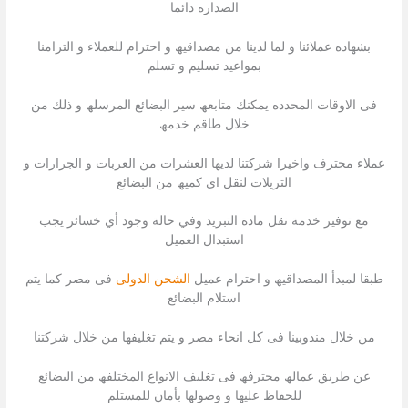
الصداره دائما
بشھاده عملائنا و لما لدینا من مصداقیھ و احترام للعملاء و التزامنا
بمواعید تسلیم و تسلم
فى الاوقات المحدده یمكنك متابعھ سیر البضائع المرسلھ و ذلك من
خلال طاقم خدمھ
عملاء محترف واخیرا شركتنا لدیھا العشرات من العربات و الجرارات و
التریلات لنقل اى كمیھ من البضائع
مع توفير خدمة نقل مادة التبريد وفي حالة وجود أي خسائر يجب
استبدال العميل
طبقا لمبدأ المصداقیھ و احترام عمیل
الشحن الدولى
فى مصر كما یتم
استلام البضائع
من خلال مندوبینا فى كل انحاء مصر و یتم تغلیفھا من خلال شركتنا
عن طریق عمالھ محترفھ فى تغلیف الانواع المختلفھ من البضائع
للحفاظ علیھا و وصولھا بأمان للمستلم