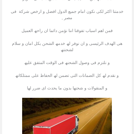
خدمتنا اكثر لكى نكون امام جمیع الدول افضل و ارخص شركة فى
مصر ,
فمن اھم اسباب تفوقنا اننا نؤمن دائما ان راحھ العمیل
ھى الھدف الرئیسى و ان نوفر لھ خدمھ الشحن بكل امان و سلام
لشحنتھ
و نلتزم فى وصول الشحنھ فى الوقت المتفق علیھ
و نقدم لھ كل الضمانات التى تضمن لھ الحفاظ على ممتلكاتھ
و المنقولات و شحنھا بدون ما یحدث اى ضرر لھا