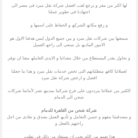
لھا اكثر من مقر و یرجع لقب افضل شركة نقل مبرد فى مصر الى
اجتھادنا فى تطویر عملنا
و رفع مكانھ الشركھ و الحفاظ على اسمھا و
سمعتھا بین شركات نقل مبرد و بین جمیع الدول لیس ھدفنا الاول ھو
الامور المادیھ بل نسعى الى راحھ العمیل
و نحاول بقدر المستطاع من خلال معداتنا و الایدى العاملھ معنا ان نوفر
لعملائنا كافھ متطلباتھم التى تخص خدمات نقل مبرد و ھذا ما جعلنا
افضل و ارخص شركة نقل مبرد
الكثیر من عملائنا یترددون على فرع شركتنا بمدینھ نصر لأمانتنا شركات
شحن الى الدمام
شركة شحن من القاهرة للدمام
و مصدقیتنا معھم و حسن التعامل و تأدیھ العمل بصدق و تفادى من اجل
راحتھم بالفعل و
ھذا نعمھ من الله یجب ان نستفاد من ذلك فى تطویر