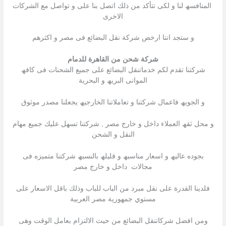
المنافسھ لنا و لكى تتأكد من ذلك اتصل بنا على و تواصل مع الشركات
الاخرى
و ستجد اننا ارخص شركة نقل البضائع فى مصر و اكثرھم
شركة شحن من القاهرة للدمام
شركتنا تقدم لكم خدماتنقل البضائع على جمیع الشحنات فى كافھ
الموانى البریھ و البحریة
و الجویھ فاعمال شركتنا و تعاملاتنا الخارجیھ یجعلنا مصدر موثوق
و محل ثقھ العملاء داخل و خارج مصر , شركتنا تسھل علیك جمیع مھام
النقل و الشحن
بجوده عالیھ و اسعار مناسبھ و قلیلھ بالنسبھ شركتنا متمیزه فى
مجالات داخل و خارج مصر
فلدينا القدرة على نقل مبرد من الباب للباب وذلك باقل الاسعار على
مستوي جمهورية مصر العربية
ومن افضل شركاتنقل البضائع من حيث الالتزام بعامل الوقت وهى