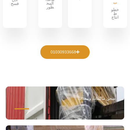
ت
المح
فسح
ظور
خطو
ط
انتاج
01030933668
شحن ماكينات ومعدات