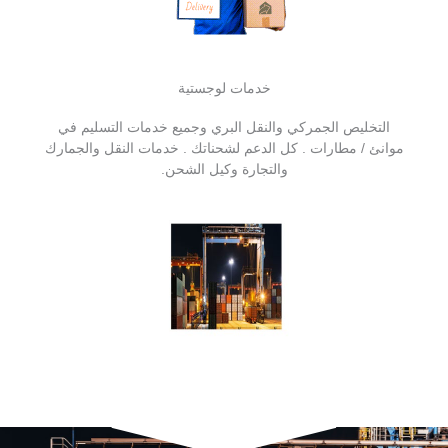
خدمات لوجستية
التخليص الجمركي والنقل البري وجميع خدمات التسليم في
موانئ / مطارات . كل الدعم لشحناتك . خدمات النقل والجمارك
والتجارة وكيل الشحن.