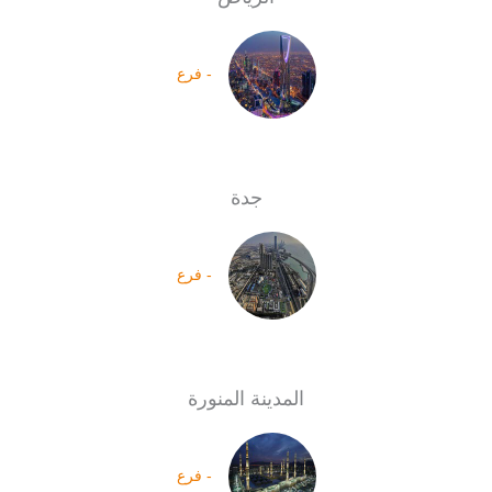
- فرع
جدة
- فرع
المدينة المنورة
- فرع