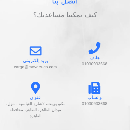
اتصل بنا
كيف يمكننا مساعدتك؟
هاتف
بريد إلكتروني
01030933668
cargo@movers-co.com
واتساب
عنوان
01030933668
تكنو بوينت، ٢شارع العباسيه - مول،
ميدان الظاهر، الظاهر، محافظة
القاهرة‬