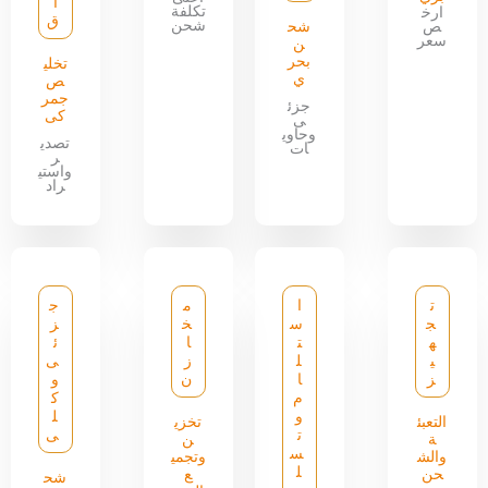
ا
تكلفة
ارخ
ق
شحن
ص
شح
سعر
ن
بحر
تخلي
ي
ص
جمر
جزئ
كى
ى
وحاوي
تصدي
ات
ر
واستي
راد
ت
ا
م
ج
ج
س
خ
ز
ه
ت
ا
ئ
ي
ل
ز
ى
ز
ا
ن
و
م
ك
و
ل
التعبئ
تخزي
ت
ى
ة
ن
س
والش
وتجمي
ل
حن
ع
شح