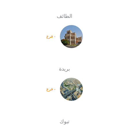
الطائف
- فرع
بريدة
- فرع
تبوك