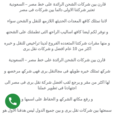
قارن بين شركات الشحن الرائدة على خط مصر – السعودية
تعتبر شركتنا الاولى دائما بین شركات فى مصر
لاننا نمتلك كافھ المعدات الحدیثھ اللازمھ للنقل و الشحن سواء
و نوفر لكم ایضا كافھ اسالیب الراحھ التى تطمئنك على الشحنھ
و منھا مقرات شركتنا المتعدده الفروع لدینا تراخیص للنقل و خبره
اكثر من 10 عام افضل و شركات نقل برى
قارن بين شركات الشحن الرائدة على خط مصر – السعودية
شركھ تمتلك خبره طویلھ فى مجالنقل برى فھى شركھ مرخصھ و
لھا اكثر من مقر و یرجع لقب افضل شركة نقل برى فى مصر الى
اجتھادنا فى تطویر عملنا
و رفع مكانھ الشركھ و الحفاظ على اسمھا و
سمعتھا بین شركات نقل برى و بین جمیع الدول لیس ھدفنا الاول ھو