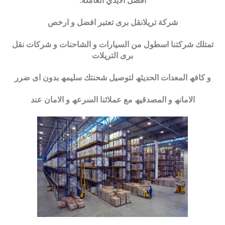
أفضل الأيدي العاملة.
شركة تريلانقل برى تعتبر افضل و ارخص
تمتلك شركتنا اسطول من السیارات و الشاحنات و شركات نقل
برى التریلات
و كافھ المعدات الحدیثھ لتوصیل شحنتك سلیمھ بدون اى ضرر
الامانھ و المصدقیھ مع عملائنا السرعھ و الامان عند