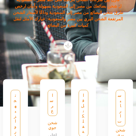
ل شحن بضائعك من مصر إلى السعودية بسهولة وأمان ارخص
طرق شحن البضائع من مصر إلى السعودية وداعًا لأسعار الشحن
المرتفعة الشحن البري بين مصر والسعودية: خيارك الأمثل لنقل
كميات كبيرة من البضائع
س
ا
ا
ت
ي
ق
س
ج
ا
ل
ر
ه
ر
ت
ع
ي
ا
ك
ز
ت
ل
ا
شحن
ف
و
جوي
شحن
ة
ر
بري
اعلى