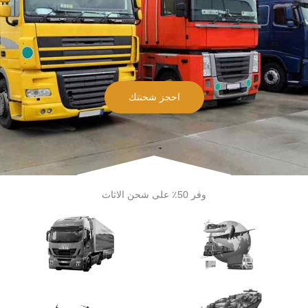
احجز شحنتك
وفر 50٪ على شحن الاثاث