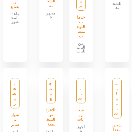
ي
الشح
ن
للشح
م
نة
بضائع
نة
مجهز
ماعدا
ة
خدما
المح
ظور
ت
اللوج
ستيا
ت
من
الباب
للباب
م
ا
ج
ت
ا
ث
م
ح
ك
ا
ي
ض
ي
ث
ع
ي
ن
ر
ا
شح
الاغرا
ت
ن
ض
شهاد
اثاث
الشخ
ة
صية
سابر
شحن
اجهز
معدا
ة
ماعدا
اذن