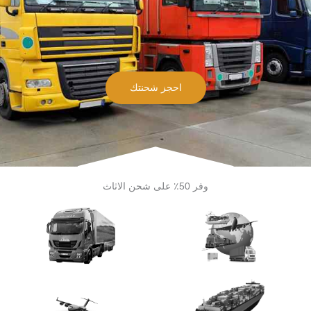
احجز شحنتك
وفر 50٪ على شحن الاثاث