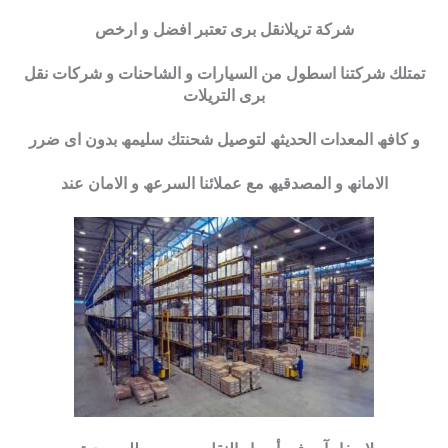
شركة تريلانقل برى تعتبر افضل و ارخص
تمتلك شركتنا اسطول من السیارات و الشاحنات و شركات نقل
برى التریلات
و كافھ المعدات الحدیثھ لتوصیل شحنتك سلیمھ بدون اى ضرر
الامانھ و المصدقیھ مع عملائنا السرعھ و الامان عند