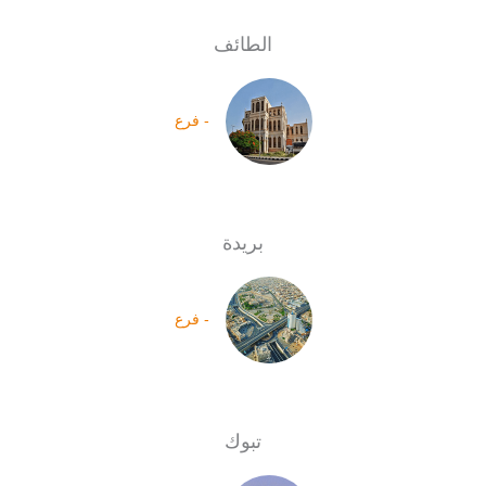
الطائف
- فرع
بريدة
- فرع
تبوك