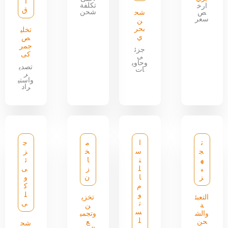
ا
تكلفة
ارخ
ق
شحن
ص
شح
سعر
ن
بحر
تخلي
ي
ص
جمر
جزئ
كى
ى
وحاوي
تصدي
ات
ر
واستي
راد
ت
ا
م
ج
ج
س
خ
ز
ه
ت
ا
ئ
ي
ل
ز
ى
ز
ا
ن
و
م
ك
و
ل
التعبئ
تخزي
ت
ى
ة
ن
س
والش
وتجمي
ل
حن
ع
شح