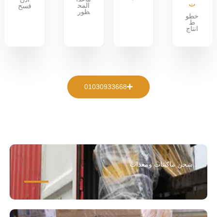
ت
المح
فسح
ظور
خطو
ط
انتاج
01030933668
شحن ماكينات ومعدات