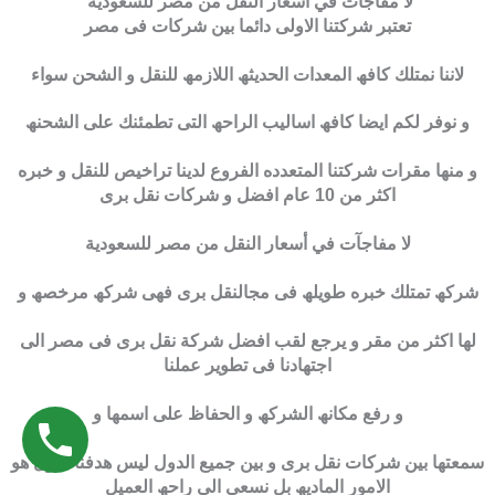
لا مفاجآت في أسعار النقل من مصر للسعودية
تعتبر شركتنا الاولى دائما بین شركات فى مصر
لاننا نمتلك كافھ المعدات الحدیثھ اللازمھ للنقل و الشحن سواء
و نوفر لكم ایضا كافھ اسالیب الراحھ التى تطمئنك على الشحنھ
و منھا مقرات شركتنا المتعدده الفروع لدینا تراخیص للنقل و خبره
اكثر من 10 عام افضل و شركات نقل برى
لا مفاجآت في أسعار النقل من مصر للسعودية
شركھ تمتلك خبره طویلھ فى مجالنقل برى فھى شركھ مرخصھ و
لھا اكثر من مقر و یرجع لقب افضل شركة نقل برى فى مصر الى
اجتھادنا فى تطویر عملنا
و رفع مكانھ الشركھ و الحفاظ على اسمھا و
سمعتھا بین شركات نقل برى و بین جمیع الدول لیس ھدفنا الاول ھو
الامور المادیھ بل نسعى الى راحھ العمیل