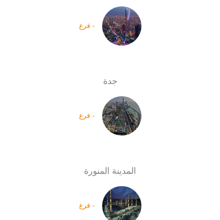
- فرع
جدة
- فرع
المدينة المنورة
- فرع