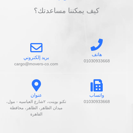
كيف يمكننا مساعدتك؟
هاتف
بريد إلكتروني
01030933668
cargo@movers-co.com
واتساب
عنوان
01030933668
تكنو بوينت، ٢شارع العباسيه - مول،
ميدان الظاهر، الظاهر، محافظة
القاهرة‬