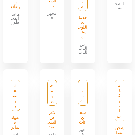
ي
الشح
ن
للشح
م
نة
بضائع
نة
مجهز
ماعدا
ة
خدما
المح
ظور
ت
اللوج
ستيا
ت
من
الباب
للباب
م
ا
ج
ت
ا
ث
م
ح
ك
ا
ي
ض
ي
ث
ع
ي
ن
ر
ا
شح
الاغرا
ت
ن
ض
شهاد
اثاث
الشخ
ة
صية
سابر
شحن
اجهز
معدا
ة
ماعدا
اذن