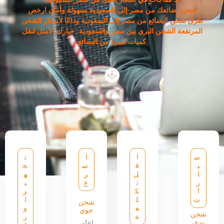
شحن بضائعك من مصر إلى السعودية بسهولة وأمان ارخص
طرق شحن البضائع من مصر إلى السعودية وداعًا لأسعار الشحن
المرتفعة الشحن البري بين مصر والسعودية: خيارك الأمثل لنقل
كميات كبيرة من البضائع
س
ا
ا
ت
ي
ق
س
ج
ا
ل
ر
ه
ر
ت
ع
ي
ا
ك
ز
ت
ل
ا
شحن
ف
و
جوي
شحن
ة
ر
بري
اعلى