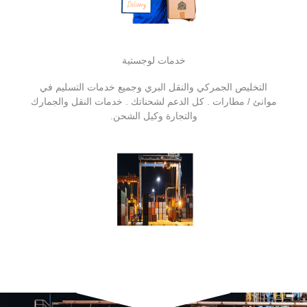
خدمات لوجستية
التخليص الجمركي والنقل البري وجميع خدمات التسليم في
موانئ / مطارات . كل الدعم لشحناتك . خدمات النقل والجمارك
والتجارة وكيل الشحن.