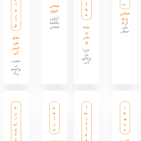
ت
ل
ا
شحن
ف
و
جوي
شحن
ة
ر
بري
اعلى
ا
تكلفة
ارخ
ق
شحن
ص
شح
سعر
ن
بحر
تخلي
ي
ص
جمر
جزئ
كى
ى
وحاوي
تصدي
ات
ر
واستي
راد
ت
ا
م
ج
ج
س
خ
ز
ه
ت
ا
ئ
ي
ل
ز
ى
ز
ا
ن
و
م
ك
و
ل