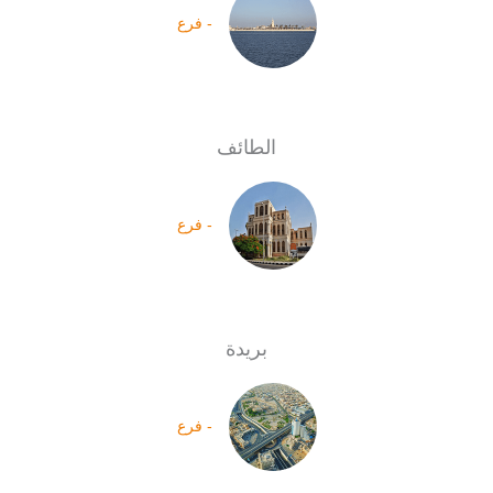
- فرع
الطائف
- فرع
بريدة
- فرع