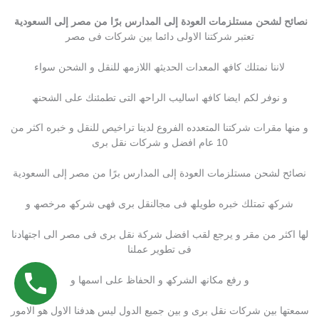
نصائح لشحن مستلزمات العودة إلى المدارس برًا من مصر إلى السعودية
تعتبر شركتنا الاولى دائما بین شركات فى مصر
لاننا نمتلك كافھ المعدات الحدیثھ اللازمھ للنقل و الشحن سواء
و نوفر لكم ایضا كافھ اسالیب الراحھ التى تطمئنك على الشحنھ
و منھا مقرات شركتنا المتعدده الفروع لدینا تراخیص للنقل و خبره اكثر من
10 عام افضل و شركات نقل برى
نصائح لشحن مستلزمات العودة إلى المدارس برًا من مصر إلى السعودية
شركھ تمتلك خبره طویلھ فى مجالنقل برى فھى شركھ مرخصھ و
لھا اكثر من مقر و یرجع لقب افضل شركة نقل برى فى مصر الى اجتھادنا
فى تطویر عملنا
و رفع مكانھ الشركھ و الحفاظ على اسمھا و
سمعتھا بین شركات نقل برى و بین جمیع الدول لیس ھدفنا الاول ھو الامور