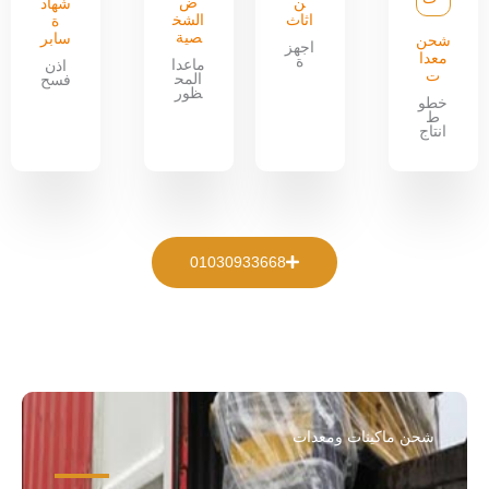
ن
ض
شهاد
اثاث
الشخ
ة
صية
سابر
شحن
اجهز
معدا
ة
ماعدا
اذن
ت
المح
فسح
ظور
خطو
ط
انتاج
01030933668
شحن ماكينات ومعدات