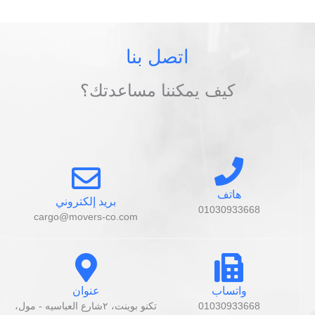
اتصل بنا
كيف يمكننا مساعدتك؟
هاتف
بريد إلكتروني
01030933668
cargo@movers-co.com
واتساب
عنوان
01030933668
تكنو بوينت، ٢شارع العباسيه - مول،