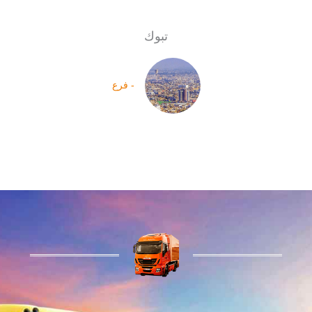
تبوك
- فرع