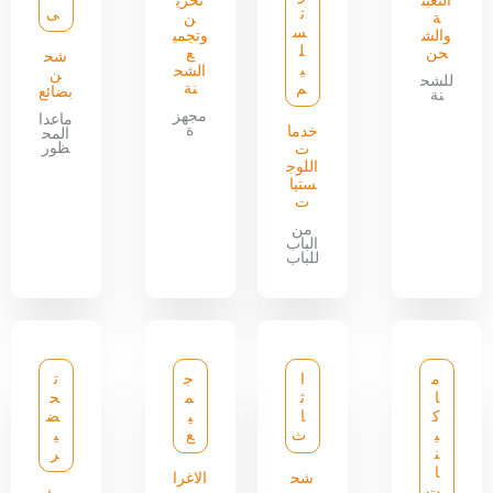
التعبئ
تخزي
ت
ى
ة
ن
س
والش
وتجمي
ل
حن
ع
شح
ي
الشح
ن
للشح
م
نة
بضائع
نة
مجهز
ماعدا
ة
خدما
المح
ظور
ت
اللوج
ستيا
ت
من
الباب
للباب
م
ا
ج
ت
ا
ث
م
ح
ك
ا
ي
ض
ي
ث
ع
ي
ن
ر
ا
شح
الاغرا
ت