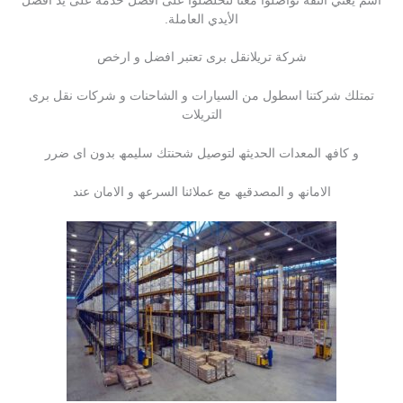
اسم يعني الثقة تواصلوا معنا لتحلصلوا على أفضل خدمة على يد أفضل
الأيدي العاملة.
شركة تريلانقل برى تعتبر افضل و ارخص
تمتلك شركتنا اسطول من السیارات و الشاحنات و شركات نقل برى
التریلات
و كافھ المعدات الحدیثھ لتوصیل شحنتك سلیمھ بدون اى ضرر
الامانھ و المصدقیھ مع عملائنا السرعھ و الامان عند