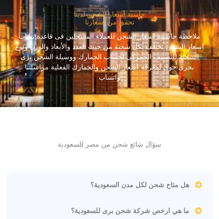
حاسبة اسعار الشحن لدينا
تحقق من أسعارنا
ملاحظة حاسبىة اسعار الشحن للعملاء المسجلين فى قاعدة بيانات
اسعار الشحن تختلف لكل شحنة من حيث العدد والأبعاد والوزن ونوع
الشحنة للتصنيف الجمركى لحساب الجمارك ووسيلة الشحن برى
بحرى جوى لمعرفة اسعار الشحن والجمارك الفعلية مراسلتنا
واتساب
سؤال شائع شحن من مصر للسعودية
هل متاح شحن لكل مدن السعودية؟
ما هي ارخص شركة شحن برى للسعودية؟