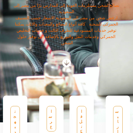
نصائح لشحن مستلزمات العودة إلى المدارس برًا من مصر إلى
السعودية
ارخص شحن من مصر الى السعودية الاسعار حسب التصنيف
الجمركى للشحنة كافة أنواع البضائع والمعدات والاثاث يمكننا
توفير خدمات المستودعية للطرف الثالث و خدمات التخليص
الجمركي وخدمات النقل والتوزيع بالإضافة إلى توفير حلول
الشحن
س
ا
ا
ت
ي
ق
س
ج
ا
ل
ر
ه
ر
ت
ع
ي
ا
ك
ز