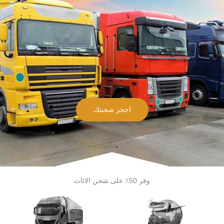
احجز شحنتك
وفر 50٪ على شحن الاثاث